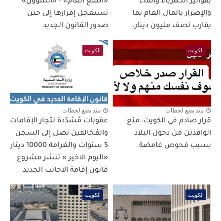
بفواتير الكهرباء والماء
«النفع العام» • «الشؤون»
والإضرار بالمال العام بما
تستعجل إقرارها إلى حين
يقارب نصف مليون دينار.
صدور القانون الجديد
الكويت
الكويت
منذ بضع لحظات
منذ بضع لحظات
قرار صادم في الكويت: منع
عقوبات مُشدّدة لتجار الإقامات
الوافدين من دخول البلاد
والمُخالفين تصل إلى السجن
بسبب فحوص غامضة.
5 سنوات والغرامة 10000 دينار
«اليوم الاخير » تنشر مشروع
قانون إقامة الأجانب الجديد
الكويت
الكويت