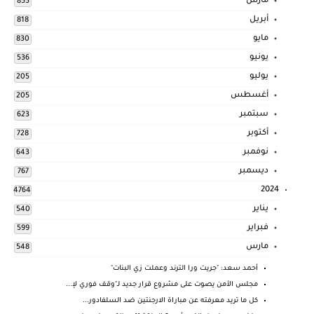
مارس
855
أبريل
818
مايو
830
يونيو
536
يوليو
205
أغسطس
205
سبتمبر
623
أكتوبر
728
نوفمبر
643
ديسمبر
767
2024
4764
يناير
540
فبراير
599
مارس
548
أحمد سعد: "جريت ورا الترند وعملت زي البنات"
مجلس الأمن يصوت على مشروع قرار جديد لـ"وقف فوري لإ...
كل ما تريد معرفته عن مباراة الارجنتين ضد السلفادور...