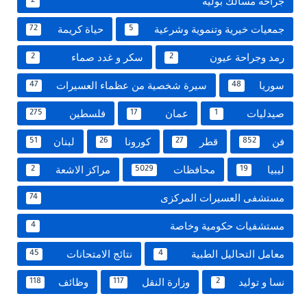
جراحة مسالك بولية
2
جمعيات خيرية وتنموية وشرعية
حياة كريمة
72
5
رمد وجراحة عيون
سكر و غدد صماء
2
2
سوريا
سيرة شخصية من عظماء العسيرات
47
48
صيدليات
عمان
فلسطين
275
17
1
فن
قطر
كورونا
لبنان
51
26
27
852
ليبيا
محافظات
مراكز الاشعة
2
5029
19
مستشفى العسيرات المركزى
74
مستشفيات حكومية وخاصة
4
معامل التحاليل الطبية
نتائج الامتحانات
45
4
نسا و توليد
وزارة النقل
وظائف
118
117
2