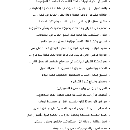
العراق.. آخر تطورات حادثة اللقطات الجنسية المزعومة...
بالتفاصيل .. وسيم يوسف يوضح لـCNN بعد ضجة إصابته ب...
جنازته حضرها الآلاف| قصة وفاة بطل العالم في كمال ا...
طفل يسأل: إزاى النبي صلى بالأنبياء ولم تكن الصلاة ...
غضب في العراق بعد «فضيحتين» تحقيقات بشأن حادثتين ف...
مكان البشير... لغز محير منذ اندلاع الحرب في السودا...
تعيين وترقية 126 قاضياً بوزارة العدل بأمر من خادم ...
فقيد الواجب وشهيد الوطن الشهيد البطل / خالد على س...
حورية فرغلي: جالي عريس من مركز جرجا بمحافظة سوهاج ...
عم مُحفظ القرآن الم.نتحر في سوهاج يكشف تفاصيل اللح...
الحكام يواصلون استقبال المهنئين بالشهر الفضيل
تشيع جثمان الشاب اسماعيل الخطيب عصر اليوم
رمضان وأنواع تلاوة القرآن )
القول الجليّ في بيان معنى:( الصوم لي):
مُحفظ قرآن ينتـ ـحر شنـ ـ ـقا عقب صلاة الفجر سوهاج...
من أين أتوا وماذا كانوا يفعلون قبل أن يصبحوا إرهاب...
احتجاج عمال "الشرب والصرف الصحي" على تجاهل التدرج ...
صنع لنفسه مشنقة بحجرة الدروس الخصوصية...أسرار انتح...
أصل عائلة الزيادنة التى استضافت جانتس وجنود الاحتل...
مصطفى ابوالفتوح يكتب فى وداع صديقه