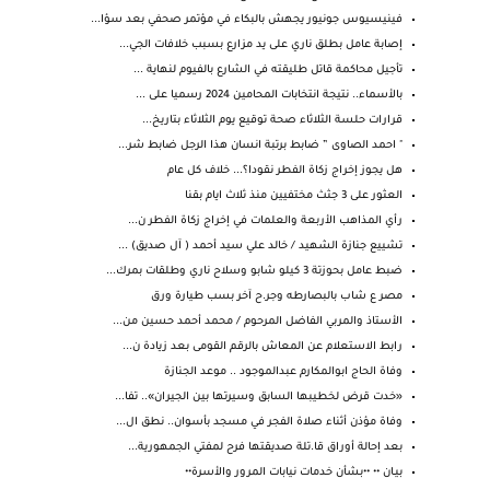
فينيسيوس جونيور يجهش بالبكاء في مؤتمر صحفي بعد سؤا...
إصابة عامل بطلق ناري على يد مزارع بسبب خلافات الجي...
تأجيل محاكمة قاتل طليقته في الشارع بالفيوم لنهاية ...
بالأسماء.. نتيجة انتخابات المحامين 2024 رسميا على ...
قرارات حلسة الثلاثاء صحة توقيع يوم الثلاثاء بتاريخ...
" احمد الصاوى ” ضابط برتبة انسان هذا الرجل ضابط شر...
هل يجوز إخراج زكاة الفطر نقودا؟... خلاف كل عام
العثور على 3 جثث مختفيين منذ ثلاث ايام بقنا
رأي المذاهب الأربعة والعلمات في إخراج زكاة الفطر ن...
تشييع جنازة الشهيد / خالد علي سيد أحمد ( آل صديق) ...
ضبط عامل بحوزتة 3 كيلو شابو وسلاح ناري وطلقات بمرك...
مصر ع شاب بالبصارطه وجر.ح آخر بسب طيارة ورق
الأستاذ والمربي الفاضل المرحوم / محمد أحمد حسين من...
رابط الاستعلام عن المعاش بالرقم القومى بعد زيادة ن...
وفاة الحاج ابوالمكارم عبدالموجود .. موعد الجنازة
«خدت قرض لخطيبها السابق وسيرتها بين الجيران».. تفا...
وفاة مؤذن أثناء صلاة الفجر في مسجد بأسوان.. نطق ال...
بعد إحالة أوراق قا.تلة صديقتها فرح لمفتي الجمهورية...
بيـان •• ••بشأن خدمات نيابات المرور والأسرة••