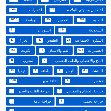
الاطفال وحديثى الولادة
الامارات
344
81
التعليم
التموين
الرياضة
2066
89
1392
السعودية
السودان
51
434
الشئون الاجتماعية
الطقس
العراق
37
137
21
العسيرات
الفم والاسنان
الكويت
356
16
673
المخ والاعصاب والطب النفسي
المغرب
8
2
المنشاة
اليمن
باطنة
تركيا
10
1
38
43
تونس
ثقافة ودين
668
7
جراحة العظام والمفاصل
جراحة القلب والصدر
1
2
جراحة تجميل
جراحة عامة
1
1