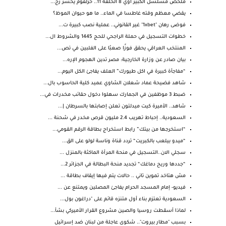
ملخص مسلسل الكبير أوي 8 الحلقة 11.. حزلقوم يخسر زج...
يقضي معظم وقته غاطسا في الماء.. ما هو حيوان الموظ؟
فوضى رهان "1xbet" غير القانوني.. عملية نصب كبيرة ت...
خطوات التسجيل في حملة الراجحي للحج 1445 والشروط ال...
المنتخب العراقي يحقق فوزًا صعبُا على الفلبين في تص...
بيان صادر عن وزارة الخارجية: مصر تدين الهجوم الإره...
“مفاجأة كبيرة في اكل طيورك” العلف يفاجئ الكل اليوم...
شاهد فضيحة عماد شعلان الشاوي عميد كلية الحاسوب بال...
ضبط 3 موظفين في الجمارك سهلوا دخول حقائب مخدرات في...
شاهد.. الأميرة كيت ميدلتون تعلن إصابتها بالسرطان |...
السعودية.. إحباط تهريب 2.4 مليون قرص مخدر في شحنة ...
“استخرجها من بيتك” رابط استخراج بطاقة الرقم القومي...
“ميدو بيلعب بالكبريت“ تردد قناة وناسة لولو على الق...
سجلي الان..التسجيل في منحة المرأة الماكثة بالمنزل ...
“جددها وريح دماغك“ تجديد منحة البطالة في الجزائر 2...
مش هتاخد تموين تاني .. حالات يتم فيها إيقاف بطاقة ...
فيديو- إمام المسجد الحرام يفاجئ المصلين ويمتنع عن ...
السعودية تعتزم بناء أول متنزه قائم على "دراغون بول...
لماذا أسقطت روسيا والصين مشروع القرار الأميركي بشأ...
بسبب "مطار بيروت".. شكوى عاجلة من لبنان ضد إسرائيل