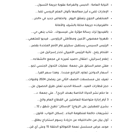
النيابة العامة : الحبس والغرامة عقوبة جريمة التسول...
الإمارات تضيء أبرز معالمها بألوان العلم الروسي تضا...
المنخفض الجوي يتعمّق اليوم.. وانخفاض جديد في «الحر...
«الفرعيات» جريمة مخلة بالشرف والأمانة
بالفيديو| ترك رسالة مؤثرة على فيسبوك.. شاب ينهي حي...
ظهروا معصوبي الأعين ومطأطئي الرؤوس.. فيديو للمتهمي...
الرئيس السيسي يستقبل سكرتير عام الأمم المتحدة بقصر...
اقتحام رفح.. نائبة الرئيس الأميركي تحذر إسرائيل من...
إعلام إسرائيلي: اعتقال «صيد ثمين» في مجمع «الشفاء»...
مفتي مصر السابق علي جمعة: عمليات التحول الجنسي تجو...
أسعار الدواجن تعاود التراجع مجددا.. وهذا سعر الفرا...
تعرف على مسلسلات النصف الثاني من رمضان 2024 وقنوات...
حجز قطارات العيد.. السكة الحديد تعلن طرق الحصول عل...
ما حكم نشر الحياة الخاصة بهدف الربح؟.. علي جمعة: د...
3 أيام إجازة متواصلة للعاملين في القطاع العام والخ...
بشرى للمقبلين على الزواج| "الإسكان" تطرح شقق بـ 12...
تشريعات حاكمة لمنظومة البناء.. إسكان النواب: قانون...
أول بيان من «الداخلية» عن «زيادة رسوم استخراج بطاق...
موعد عرض مسلسل نعمة الأفوكاتو الحلقة 15 وعلى أي قن...