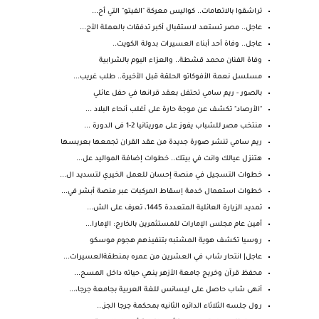
تراشقوا بالاتهامات.. كواليس معركة "الفيتو" التي أح...
عاجل.. مصر تستعد لاستقبال أكبر تدفقات بالعملة الأج...
عاجل.. وفاة أحد أبناء العسيرات بدولة الكويت..
وفاة الفنان محمد قشطة.. والعزاء اليوم بالشرابية
مسلسل نعمة الأفوكاتو الحلقة قبل الأخيرة.. طلب غريب...
بالصور - ريم سامي تحتفل بعقد قرانها في حفل عائلي
"الأرصاد" تكشف عن موجة حارة على أغلب أنحاء البلاد ...
منتخب مصر للشباب يفوز على موريتانيا 2-1 فى الدورة ...
ريم سامي تنشر صورة جديدة من عقد القران تجمعها بعريسها
هتنزل عيالك وانت في بيتك.. خطوات إضافة المواليد عل...
خطوات التسجيل في منصة إحسان للعمل الخيري لتسديد ال...
خطوات استعمال خدمة إسقاط المركبات عبر منصة أبشر في...
تمديد الزيارة العائلية المتعددة 1445، تعرف على الش...
أمين عام مجلس الإمارات للمستثمرين بالخارج: الإمارا...
روسيا تكشف هوية المشتبه بتنفيذهم هجوم موسكو
عاجل| انتحار شاب في العشرين من عمره بمنطقةالعسيرات...
محفظ قرآن وخريج جامعة الأزهر ينهي حياته داخل المسج...
أنهى شاب حاصل على ليسانس للغة العربية بجامعة جرجا،...
رول جلسه الثلاثاء الدائره الثانيه بمحكمة جرجا الجز...