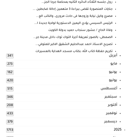
رول جلسه الثلاثاء الدائره الثانيه بمحكمة جرجا الجز...
جنايات المنصورة تقضى ببراءة 3 متهمين إحالة ضابطين ...
مصرع وكيل نيابة وزوجها فى حادث مرورى، والنائب الع...
الرئيس السيسي يؤدي اليمين الدستورية لولاية جديدة ا...
وفاة الحاج / عشور سنجاب حميد بدولة الكويت
الصمطى: بالصور تعريفة أجرة التوك توك داخل مدينة جر...
تصريح الاستاذ احمد عبدالحليم الشقيق الاكبر للمتوفي...
تكريم حفظة كتاب الله، بكتاب مسجد الهداية بالعسيرات
أبريل
341
مايو
273
يونيو
162
يوليو
420
أغسطس
515
سبتمبر
346
أكتوبر
208
نوفمبر
433
ديسمبر
379
2025
1713