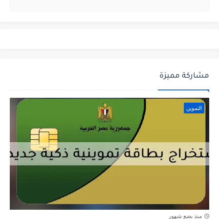
مشاركة مميزة
التموين
منذ بضع شهور