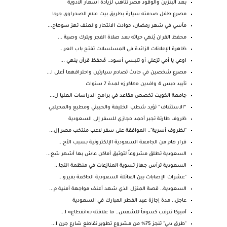
بعد البنزين والوقود مصر تتأهب لزيادة أسعار الادوية
مصرع طفل صدمته سيارة بطريق بيت علام الصحراوى جرجا
مآسي في شهر رمضان: حوادث الانتحار والعنف تهز سوهاج...
محفظ القران يُنهي حياته بعد صلاة الفجر ويترك وصية ...
ظاهرة الإعلانات الزائدة في المسلسلات تفتح باب العر...
اوعي يا أمي تزعلي أو تلبسي أسود.. مُحفظ قرآن ينهي ...
مصرع شخصين في حادث تصادم سيارتين واحتراقهما أعلى ا...
تأييد حبس 4 وافدين «هاكرز» لمدة 7 سنوات
جامعة الكويت تخصص مقاعد في برامج الدراسات العليا ل...
“الاستئناف” تؤيد شطب الخليفة والحبيني ومطيع والمحيلبي
ظروف طارئة تجبر أحمد حجازي للسفر إلى السعودية
"لظروف أسرية".. الموافقة على سفر لاعب منتخب مصر إل...
قرار هام من الجامعة السعودية الإلكترونية بسبب الأح...
السعودية تطلق مشروعاً لتوثيق أماكن عاش بها أشهر شع...
​السعودية ترأس جهاز تسوية المنازعات في منظمة التجا...
"عشرات الإصابات بين العائلة السعودية الحاكمة بفيرو...
السعودية.. قصة المنزل الذي شهد أعنف مواجهة أمنية م...
عاجل.. مدة إجازة عيد الفطر المبارك في السعودية
أميركا تترقب كسوفاً للشمس.. ما علاقته بـ«انقطاع» ا...
"طرق دبي" تنجز 75% من مشروع تطوير تقاطع شارع جرن ا...