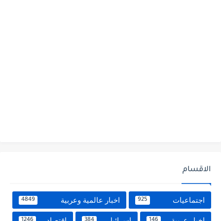
الاقسام
اجتماعيات
اخبار عالمية وعربية
4849
925
اخبار عربية
اسرائيل
اقتصاد
1246
384
146