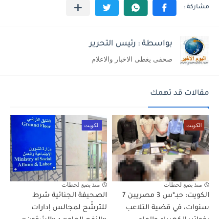
بواسطة : رئيس التحرير
صحفى يغطى الاخبار والاعلام
مقالات قد تهمك
الكويت
الكويت
منذ بضع لحظات
منذ بضع لحظات
الكويت: حبـ*س 3 مصريين 7
الصحيفة الجنائية شرط
سنوات، في قضية التلاعب
للترشّح لمجالس إدارات