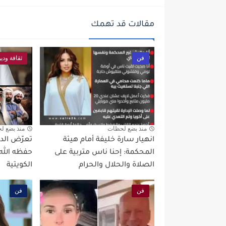
مقالات قد تهمك
فن
ثقافة ودي
منذ بضع لحظات
منذ بضع ل
انهيار سارة خليفة أمام هيئة
تعرّض الد
المحكمة: إحنا ناس متربية على
حفظه الله
الصلاة والحلال والحرام
الكويتية
فن
فن