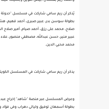
وأطلت ريم بفستان أبيض طويل وبسيط، فيما ظه
بطولة سوسن بدر، عبير صبرى، أحمد فهيم، هش
صلاح، محمد على رزق، أحمد صيام، أمير صلاح ال
عبير منير، حسن عبدالله، مصطفي منصور، علاء ق
محمد محيي الدين.
يذكر أن ريم سامي شاركت في المسلسل الكويتي 
وعرض المسلسل عبر منصة "شاهد" إخراج عبد ال
بطولة أسمهان توفيق وليالي دهراب وفي فؤاد و