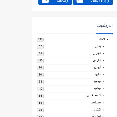
وزارة النقل
وظائف
118
117
الارشيف
2021
733
يناير
17
فبراير
68
مارس
115
أبريل
34
مايو
30
يونيو
38
يوليو
110
أغسطس
86
سبتمبر
64
أكتوبر
24