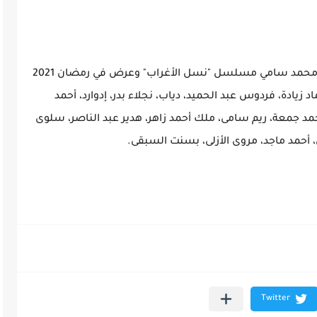
وكان آخر أعمال ريم سامي مع شقيقها المخرج محمد سامي مسلسل "نسل الأغراب" وعرض في رمضان 2021
د زيادة، فردوس عبد الحميد، دياب، نجلاء بدر، إدوارد، أحمد
د جمعة، ريم سامى، ملك أحمد زاهر، هدير عبد الناصر، سلوى
 أحمد ماجد، مروى الأزلى، بسنت السبقى.