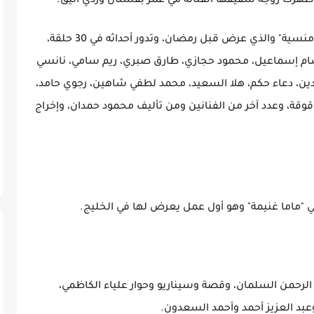
رت زوجة شقيقها الفنانة مي عمر بفستان وردي أنيق.
يُذكر أن ريم سامي شاركت في مسلسل "حدوتة منسية" والذي عرض قبل رمضان، وتدور أحداثه في 30 حلقة،
ام إسماعيل، محمود حجازي، طارق صبري، ريم سامي، نانسي
دين، دعاء حكم، هلا السعيد، محمد لطفي شاهين، رجوي حامد،
وقة، وعدد آخر من الفنانين ومن تأليف محمود حمدان، وإخراج
"ماما غنيمة" وهو أول عمل يعرض لها في الخليج.
رحمن السلمان، وقصة وسيناريو وحوار علياء الكاظمي،
عبد العزيز أحمد وأحمد السعدون.