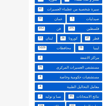
سيرة شخصية من عظماء العسيرات
47
صيدليات
عمان
17
1
فلسطين
فن
852
275
قطر
كورونا
لبنان
51
26
27
ليبيا
محافظات
5029
19
مراكز الاشعة
2
مستشفى العسيرات المركزى
74
مستشفيات حكومية وخاصة
4
معامل التحاليل الطبية
4
نتائج الامتحانات
نسا و توليد
2
45