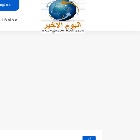
معلوما
محافظات
فن