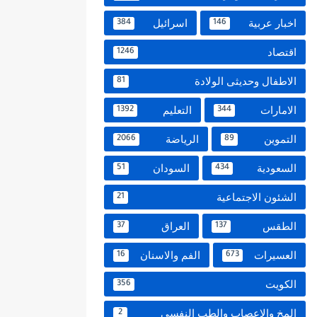
اخبار عربية
اسرائيل
384
146
اقتصاد
1246
الاطفال وحديثى الولادة
81
الامارات
التعليم
1392
344
التموين
الرياضة
2066
89
السعودية
السودان
51
434
الشئون الاجتماعية
21
الطقس
العراق
37
137
العسيرات
الفم والاسنان
16
673
الكويت
356
المخ والاعصاب والطب النفسي
2