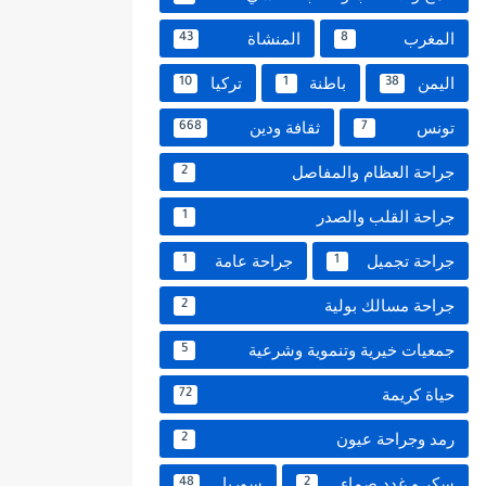
المغرب
المنشاة
43
8
اليمن
باطنة
تركيا
10
1
38
تونس
ثقافة ودين
668
7
جراحة العظام والمفاصل
2
جراحة القلب والصدر
1
جراحة تجميل
جراحة عامة
1
1
جراحة مسالك بولية
2
جمعيات خيرية وتنموية وشرعية
5
حياة كريمة
72
رمد وجراحة عيون
2
سكر و غدد صماء
سوريا
48
2