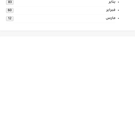
يناير
83
فبراير
60
مارس
12