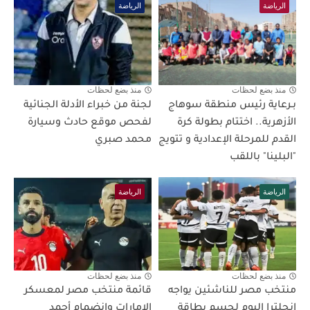
الرياضة
الرياضة
منذ بضع لحظات
منذ بضع لحظات
بـرعاية رئيس منطقة سوهاج
لجنة من خبراء الأدلة الجنائية
الأزهرية.. اختتام بطولة كرة
لفحص موقع حادث وسيارة
القدم للمرحلة الإعدادية و تتويج
محمد صبري
"البلينا" باللقب
الرياضة
الرياضة
منذ بضع لحظات
منذ بضع لحظات
منتخب مصر للناشئين يواجه
قائمة منتخب مصر لمعسكر
إنجلترا اليوم لحسم بطاقة
الإمارات وانضمام أحمد