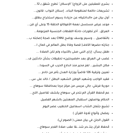
بشرى للمقبلين على الزواج| "الإسكان" تطرح شقق بـ 12...
تشريعات حاكمة لمنظومة البناء.. إسكان النواب: قانون...
أول بيان من «الداخلية» عن «زيادة رسوم استخراج بطاق...
موعد عرض مسلسل نعمة الأفوكاتو الحلقة 15 وعلى أي قن...
العراق.. آخر تطورات حادثة اللقطات الجنسية المزعومة...
بالتفاصيل .. وسيم يوسف يوضح لـCNN بعد ضجة إصابته ب...
جنازته حضرها الآلاف| قصة وفاة بطل العالم في كمال ا...
طفل يسأل: إزاى النبي صلى بالأنبياء ولم تكن الصلاة ...
غضب في العراق بعد «فضيحتين» تحقيقات بشأن حادثتين ف...
مكان البشير... لغز محير منذ اندلاع الحرب في السودا...
تعيين وترقية 126 قاضياً بوزارة العدل بأمر من خادم ...
فقيد الواجب وشهيد الوطن الشهيد البطل / خالد على س...
حورية فرغلي: جالي عريس من مركز جرجا بمحافظة سوهاج ...
عم مُحفظ القرآن الم.نتحر في سوهاج يكشف تفاصيل اللح...
الحكام يواصلون استقبال المهنئين بالشهر الفضيل
تشيع جثمان الشاب اسماعيل الخطيب عصر اليوم
رمضان وأنواع تلاوة القرآن )
القول الجليّ في بيان معنى:( الصوم لي):
مُحفظ قرآن ينتـ ـحر شنـ ـ ـقا عقب صلاة الفجر سوهاج...