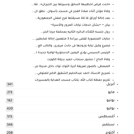
«خدت قرض لخطيبها السابق وسيرتها بين الجيران».. تفا...
وفاة مؤذن أثناء صلاة الفجر في مسجد بأسوان.. نطق ال...
بعد إحالة أوراق قا.تلة صديقتها فرح لمفتي الجمهورية...
بيـان •• ••بشأن خدمات نيابات المرور والأسرة••
رول جلسه الثلاثاء الدائره الثانيه بمحكمة جرجا الجز...
جنايات المنصورة تقضى ببراءة 3 متهمين إحالة ضابطين ...
مصرع وكيل نيابة وزوجها فى حادث مرورى، والنائب الع...
الرئيس السيسي يؤدي اليمين الدستورية لولاية جديدة ا...
وفاة الحاج / عشور سنجاب حميد بدولة الكويت
الصمطى: بالصور تعريفة أجرة التوك توك داخل مدينة جر...
تصريح الاستاذ احمد عبدالحليم الشقيق الاكبر للمتوفي...
تكريم حفظة كتاب الله، بكتاب مسجد الهداية بالعسيرات
أبريل
341
مايو
273
يونيو
162
يوليو
420
أغسطس
515
سبتمبر
346
أكتوبر
208