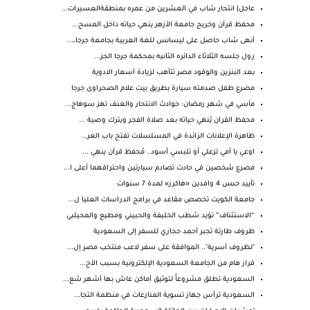
عاجل| انتحار شاب في العشرين من عمره بمنطقةالعسيرات...
محفظ قرآن وخريج جامعة الأزهر ينهي حياته داخل المسج...
أنهى شاب حاصل على ليسانس للغة العربية بجامعة جرجا،...
رول جلسه الثلاثاء الدائره الثانيه بمحكمة جرجا الجز...
بعد البنزين والوقود مصر تتأهب لزيادة أسعار الادوية
مصرع طفل صدمته سيارة بطريق بيت علام الصحراوى جرجا
مآسي في شهر رمضان: حوادث الانتحار والعنف تهز سوهاج...
محفظ القران يُنهي حياته بعد صلاة الفجر ويترك وصية ...
ظاهرة الإعلانات الزائدة في المسلسلات تفتح باب العر...
اوعي يا أمي تزعلي أو تلبسي أسود.. مُحفظ قرآن ينهي ...
مصرع شخصين في حادث تصادم سيارتين واحتراقهما أعلى ا...
تأييد حبس 4 وافدين «هاكرز» لمدة 7 سنوات
جامعة الكويت تخصص مقاعد في برامج الدراسات العليا ل...
“الاستئناف” تؤيد شطب الخليفة والحبيني ومطيع والمحيلبي
ظروف طارئة تجبر أحمد حجازي للسفر إلى السعودية
"لظروف أسرية".. الموافقة على سفر لاعب منتخب مصر إل...
قرار هام من الجامعة السعودية الإلكترونية بسبب الأح...
السعودية تطلق مشروعاً لتوثيق أماكن عاش بها أشهر شع...
​السعودية ترأس جهاز تسوية المنازعات في منظمة التجا...