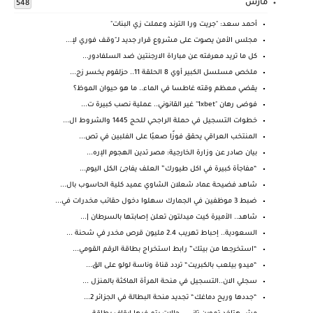
مارس
548
أحمد سعد: "جريت ورا الترند وعملت زي البنات"
مجلس الأمن يصوت على مشروع قرار جديد لـ"وقف فوري لإ...
كل ما تريد معرفته عن مباراة الارجنتين ضد السلفادور...
ملخص مسلسل الكبير أوي 8 الحلقة 11.. حزلقوم يخسر زج...
يقضي معظم وقته غاطسا في الماء.. ما هو حيوان الموظ؟
فوضى رهان "1xbet" غير القانوني.. عملية نصب كبيرة ت...
خطوات التسجيل في حملة الراجحي للحج 1445 والشروط ال...
المنتخب العراقي يحقق فوزًا صعبُا على الفلبين في تص...
بيان صادر عن وزارة الخارجية: مصر تدين الهجوم الإره...
“مفاجأة كبيرة في اكل طيورك” العلف يفاجئ الكل اليوم...
شاهد فضيحة عماد شعلان الشاوي عميد كلية الحاسوب بال...
ضبط 3 موظفين في الجمارك سهلوا دخول حقائب مخدرات في...
شاهد.. الأميرة كيت ميدلتون تعلن إصابتها بالسرطان |...
السعودية.. إحباط تهريب 2.4 مليون قرص مخدر في شحنة ...
“استخرجها من بيتك” رابط استخراج بطاقة الرقم القومي...
“ميدو بيلعب بالكبريت“ تردد قناة وناسة لولو على الق...
سجلي الان..التسجيل في منحة المرأة الماكثة بالمنزل ...
“جددها وريح دماغك“ تجديد منحة البطالة في الجزائر 2...