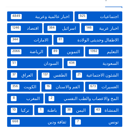
اجتماعيات
اخبار عالمية وعربية
4849
925
اخبار عربية
اسرائيل
اقتصاد
1246
384
146
الاطفال وحديثى الولادة
الامارات
344
81
التعليم
التموين
الرياضة
2066
89
1392
السعودية
السودان
51
434
الشئون الاجتماعية
الطقس
العراق
37
137
21
العسيرات
الفم والاسنان
الكويت
356
16
673
المخ والاعصاب والطب النفسي
المغرب
8
2
المنشاة
اليمن
باطنة
تركيا
10
1
38
43
تونس
ثقافة ودين
668
7