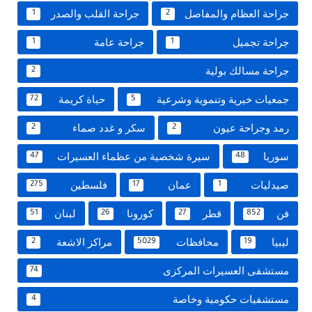
جراحة العظام والمفاصل
جراحة القلب والصدر
1
2
جراحة تجميل
جراحة عامة
1
1
جراحة مسالك بولية
2
جمعيات خيرية وتنموية وشرعية
حياة كريمة
72
5
رمد وجراحة عيون
سكر و غدد صماء
2
2
سوريا
سيرة شخصية من عظماء العسيرات
47
48
صيدليات
عمان
فلسطين
275
17
1
فن
قطر
كورونا
لبنان
51
26
27
852
ليبيا
محافظات
مراكز الاشعة
2
5029
19
مستشفى العسيرات المركزى
74
مستشفيات حكومية وخاصة
4