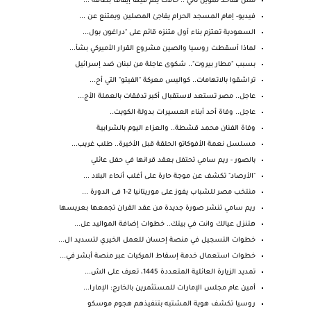
مش هتاخد تموين تاني .. حالات يتم فيها إيقاف بطاقة ...
فيديو- إمام المسجد الحرام يفاجئ المصلين ويمتنع عن ...
السعودية تعتزم بناء أول متنزه قائم على "دراغون بول...
لماذا أسقطت روسيا والصين مشروع القرار الأميركي بشأ...
بسبب "مطار بيروت".. شكوى عاجلة من لبنان ضد إسرائيل
تراشقوا بالاتهامات.. كواليس معركة "الفيتو" التي أح...
عاجل.. مصر تستعد لاستقبال أكبر تدفقات بالعملة الأج...
عاجل.. وفاة أحد أبناء العسيرات بدولة الكويت..
وفاة الفنان محمد قشطة.. والعزاء اليوم بالشرابية
مسلسل نعمة الأفوكاتو الحلقة قبل الأخيرة.. طلب غريب...
بالصور - ريم سامي تحتفل بعقد قرانها في حفل عائلي
"الأرصاد" تكشف عن موجة حارة على أغلب أنحاء البلاد ...
منتخب مصر للشباب يفوز على موريتانيا 2-1 فى الدورة ...
ريم سامي تنشر صورة جديدة من عقد القران تجمعها بعريسها
هتنزل عيالك وانت في بيتك.. خطوات إضافة المواليد عل...
خطوات التسجيل في منصة إحسان للعمل الخيري لتسديد ال...
خطوات استعمال خدمة إسقاط المركبات عبر منصة أبشر في...
تمديد الزيارة العائلية المتعددة 1445، تعرف على الش...
أمين عام مجلس الإمارات للمستثمرين بالخارج: الإمارا...
روسيا تكشف هوية المشتبه بتنفيذهم هجوم موسكو