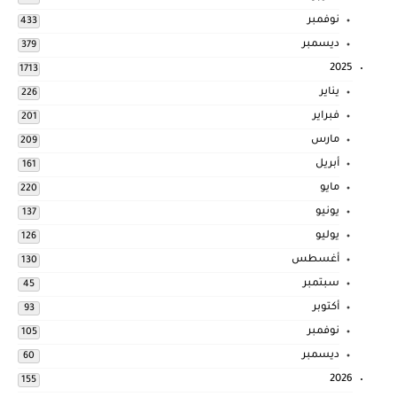
نوفمبر
433
ديسمبر
379
2025
1713
يناير
226
فبراير
201
مارس
209
أبريل
161
مايو
220
يونيو
137
يوليو
126
أغسطس
130
سبتمبر
45
أكتوبر
93
نوفمبر
105
ديسمبر
60
2026
155