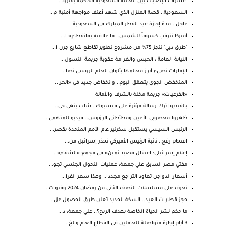
"عشرات الإصابات بين العائلة السعودية الحاكمة بفيرو...
السعودية.. قصة المنزل الذي شهد أعنف مواجهة أمنية م...
عاجل.. مدة إجازة عيد الفطر المبارك في السعودية
أميركا تترقب كسوفاً للشمس.. ما علاقته بـ«انقطاع» ا...
"طرق دبي" تنجز 75% من مشروع تطوير تقاطع شارع جرن ا...
النيابة العامة : الحبس والغرامة عقوبة جريمة التسول...
الإمارات تضيء أبرز معالمها بألوان العلم الروسي تضا...
المنخفض الجوي يتعمّق اليوم.. وانخفاض جديد في «الحر...
«الفرعيات» جريمة مخلة بالشرف والأمانة
بالفيديو| ترك رسالة مؤثرة على فيسبوك.. شاب ينهي حي...
ظهروا معصوبي الأعين ومطأطئي الرؤوس.. فيديو للمتهمي...
الرئيس السيسي يستقبل سكرتير عام الأمم المتحدة بقصر...
اقتحام رفح.. نائبة الرئيس الأميركي تحذر إسرائيل من...
إعلام إسرائيلي: اعتقال «صيد ثمين» في مجمع «الشفاء»...
مفتي مصر السابق علي جمعة: عمليات التحول الجنسي تجو...
أسعار الدواجن تعاود التراجع مجددا.. وهذا سعر الفرا...
تعرف على مسلسلات النصف الثاني من رمضان 2024 وقنوات...
حجز قطارات العيد.. السكة الحديد تعلن طرق الحصول عل...
ما حكم نشر الحياة الخاصة بهدف الربح؟.. علي جمعة: د...
3 أيام إجازة متواصلة للعاملين في القطاع العام والخ...