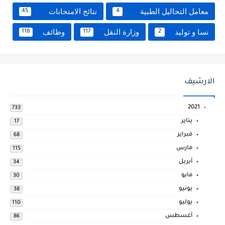
معامل التحاليل الطبية
نتائج الامتحانات
45
4
نسا و توليد
وزارة النقل
وظائف
118
117
2
الارشيف
2021
733
يناير
17
فبراير
68
مارس
115
أبريل
34
مايو
30
يونيو
38
يوليو
110
أغسطس
86