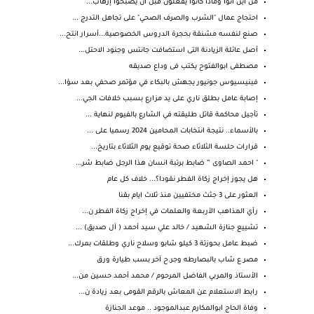
من أين أتوا وماذا كانوا يفعلون قبل أن يصبحوا إرهاب...
احتجاج عمال "الشرب والصرف الصحي" على تجاهل التدرج ...
صنع لنفسه مشنقة بحجرة الدروس الخصوصية...أسرار انتح...
أصل عائلة الزيادنة التى استضافت جانتس وجنود الاحتل...
مصطفى ابوالفتوح يكتب فى وداع صديقه
فينيسيوس جونيور يجهش بالبكاء في مؤتمر صحفي بعد سؤا...
إصابة عامل بطلق ناري على يد مزارع بسبب خلافات الجي...
تأجيل محاكمة قاتل طليقته في الشارع بالفيوم لنهاية ...
بالأسماء.. نتيجة انتخابات المحامين 2024 رسميا على ...
قرارات حلسة الثلاثاء صحة توقيع يوم الثلاثاء بتاريخ...
" احمد الصاوى ” ضابط برتبة انسان هذا الرجل ضابط شر...
هل يجوز إخراج زكاة الفطر نقودا؟... خلاف كل عام
العثور على 3 جثث مختفيين منذ ثلاث ايام بقنا
رأي المذاهب الأربعة والعلمات في إخراج زكاة الفطر ن...
تشييع جنازة الشهيد / خالد علي سيد أحمد ( آل صديق) ...
ضبط عامل بحوزتة 3 كيلو شابو وسلاح ناري وطلقات بمرك...
مصر ع شاب بالبصارطه وجر.ح آخر بسب طيارة ورق
الأستاذ والمربي الفاضل المرحوم / محمد أحمد حسين من...
رابط الاستعلام عن المعاش بالرقم القومى بعد زيادة ن...
وفاة الحاج ابوالمكارم عبدالموجود .. موعد الجنازة