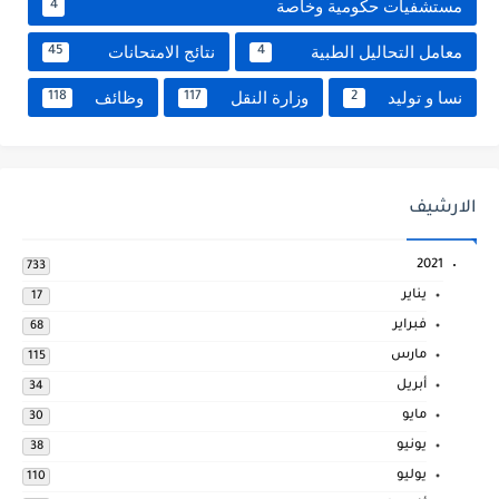
مستشفيات حكومية وخاصة
4
معامل التحاليل الطبية
نتائج الامتحانات
45
4
نسا و توليد
وزارة النقل
وظائف
118
117
2
الارشيف
2021
733
يناير
17
فبراير
68
مارس
115
أبريل
34
مايو
30
يونيو
38
يوليو
110