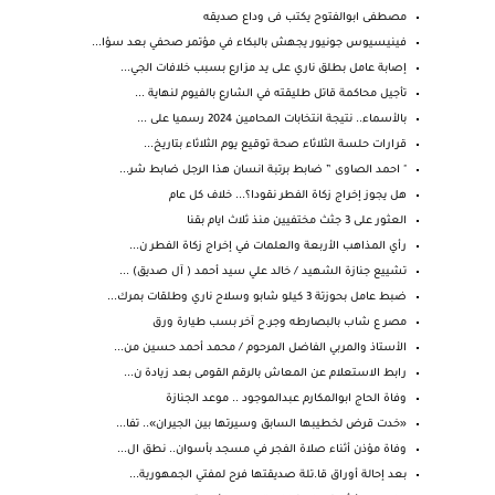
مصطفى ابوالفتوح يكتب فى وداع صديقه
فينيسيوس جونيور يجهش بالبكاء في مؤتمر صحفي بعد سؤا...
إصابة عامل بطلق ناري على يد مزارع بسبب خلافات الجي...
تأجيل محاكمة قاتل طليقته في الشارع بالفيوم لنهاية ...
بالأسماء.. نتيجة انتخابات المحامين 2024 رسميا على ...
قرارات حلسة الثلاثاء صحة توقيع يوم الثلاثاء بتاريخ...
" احمد الصاوى ” ضابط برتبة انسان هذا الرجل ضابط شر...
هل يجوز إخراج زكاة الفطر نقودا؟... خلاف كل عام
العثور على 3 جثث مختفيين منذ ثلاث ايام بقنا
رأي المذاهب الأربعة والعلمات في إخراج زكاة الفطر ن...
تشييع جنازة الشهيد / خالد علي سيد أحمد ( آل صديق) ...
ضبط عامل بحوزتة 3 كيلو شابو وسلاح ناري وطلقات بمرك...
مصر ع شاب بالبصارطه وجر.ح آخر بسب طيارة ورق
الأستاذ والمربي الفاضل المرحوم / محمد أحمد حسين من...
رابط الاستعلام عن المعاش بالرقم القومى بعد زيادة ن...
وفاة الحاج ابوالمكارم عبدالموجود .. موعد الجنازة
«خدت قرض لخطيبها السابق وسيرتها بين الجيران».. تفا...
وفاة مؤذن أثناء صلاة الفجر في مسجد بأسوان.. نطق ال...
بعد إحالة أوراق قا.تلة صديقتها فرح لمفتي الجمهورية...