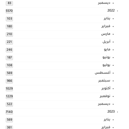
ديسمبر
83
2022
5570
يناير
103
فبراير
180
مارس
210
أبريل
221
مايو
246
يونيو
187
يوليو
108
أغسطس
569
سبتمبر
966
أكتوبر
1029
نوفمبر
1229
ديسمبر
522
2023
7140
يناير
569
فبراير
361