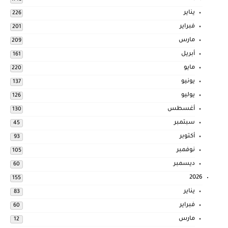
يناير
226
فبراير
201
مارس
209
أبريل
161
مايو
220
يونيو
137
يوليو
126
أغسطس
130
سبتمبر
45
أكتوبر
93
نوفمبر
105
ديسمبر
60
2026
155
يناير
83
فبراير
60
مارس
12