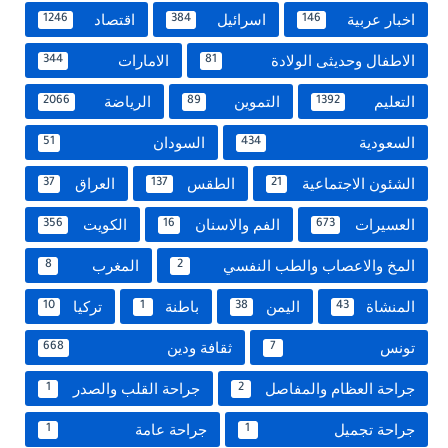
اخبار عربية
اسرائيل
اقتصاد
1246
384
146
الاطفال وحديثى الولادة
الامارات
344
81
التعليم
التموين
الرياضة
2066
89
1392
السعودية
السودان
51
434
الشئون الاجتماعية
الطقس
العراق
37
137
21
العسيرات
الفم والاسنان
الكويت
356
16
673
المخ والاعصاب والطب النفسي
المغرب
8
2
المنشاة
اليمن
باطنة
تركيا
10
1
38
43
تونس
ثقافة ودين
668
7
جراحة العظام والمفاصل
جراحة القلب والصدر
1
2
جراحة تجميل
جراحة عامة
1
1