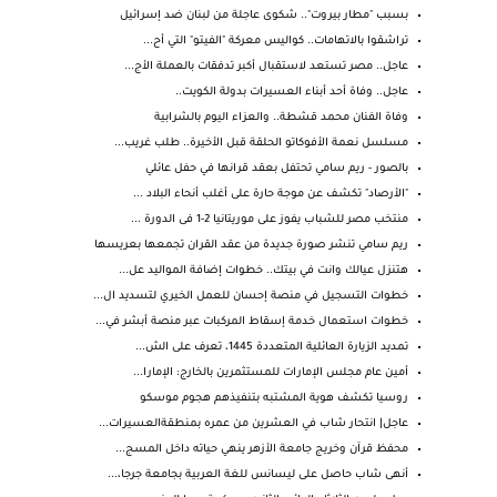
بسبب "مطار بيروت".. شكوى عاجلة من لبنان ضد إسرائيل
تراشقوا بالاتهامات.. كواليس معركة "الفيتو" التي أح...
عاجل.. مصر تستعد لاستقبال أكبر تدفقات بالعملة الأج...
عاجل.. وفاة أحد أبناء العسيرات بدولة الكويت..
وفاة الفنان محمد قشطة.. والعزاء اليوم بالشرابية
مسلسل نعمة الأفوكاتو الحلقة قبل الأخيرة.. طلب غريب...
بالصور - ريم سامي تحتفل بعقد قرانها في حفل عائلي
"الأرصاد" تكشف عن موجة حارة على أغلب أنحاء البلاد ...
منتخب مصر للشباب يفوز على موريتانيا 2-1 فى الدورة ...
ريم سامي تنشر صورة جديدة من عقد القران تجمعها بعريسها
هتنزل عيالك وانت في بيتك.. خطوات إضافة المواليد عل...
خطوات التسجيل في منصة إحسان للعمل الخيري لتسديد ال...
خطوات استعمال خدمة إسقاط المركبات عبر منصة أبشر في...
تمديد الزيارة العائلية المتعددة 1445، تعرف على الش...
أمين عام مجلس الإمارات للمستثمرين بالخارج: الإمارا...
روسيا تكشف هوية المشتبه بتنفيذهم هجوم موسكو
عاجل| انتحار شاب في العشرين من عمره بمنطقةالعسيرات...
محفظ قرآن وخريج جامعة الأزهر ينهي حياته داخل المسج...
أنهى شاب حاصل على ليسانس للغة العربية بجامعة جرجا،...