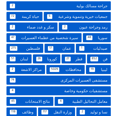
جراحة مسالك بولية
2
جمعيات خيرية وتنموية وشرعية
حياة كريمة
72
5
رمد وجراحة عيون
سكر و غدد صماء
2
2
سوريا
سيرة شخصية من عظماء العسيرات
47
48
صيدليات
عمان
فلسطين
275
17
1
فن
قطر
كورونا
لبنان
51
26
27
852
ليبيا
محافظات
مراكز الاشعة
2
5029
19
مستشفى العسيرات المركزى
74
مستشفيات حكومية وخاصة
4
معامل التحاليل الطبية
نتائج الامتحانات
45
4
نسا و توليد
وزارة النقل
وظائف
118
117
2