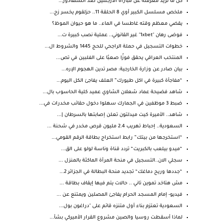
كل ما تريد معرفته عن مباراة الارجنتين ضد السلفادور...
ملخص مسلسل الكبير أوي 8 الحلقة 11.. حزلقوم يخسر زج...
يقضي معظم وقته غاطسا في الماء.. ما هو حيوان الموظ؟
فوضى رهان "1xbet" غير القانوني.. عملية نصب كبيرة ت...
خطوات التسجيل في حملة الراجحي للحج 1445 والشروط ال...
المنتخب العراقي يحقق فوزًا صعبُا على الفلبين في تص...
بيان صادر عن وزارة الخارجية: مصر تدين الهجوم الإره...
“مفاجأة كبيرة في اكل طيورك” العلف يفاجئ الكل اليوم...
شاهد فضيحة عماد شعلان الشاوي عميد كلية الحاسوب بال...
ضبط 3 موظفين في الجمارك سهلوا دخول حقائب مخدرات في...
شاهد.. الأميرة كيت ميدلتون تعلن إصابتها بالسرطان |...
السعودية.. إحباط تهريب 2.4 مليون قرص مخدر في شحنة ...
“استخرجها من بيتك” رابط استخراج بطاقة الرقم القومي...
“ميدو بيلعب بالكبريت“ تردد قناة وناسة لولو على الق...
سجلي الان..التسجيل في منحة المرأة الماكثة بالمنزل ...
“جددها وريح دماغك“ تجديد منحة البطالة في الجزائر 2...
مش هتاخد تموين تاني .. حالات يتم فيها إيقاف بطاقة ...
فيديو- إمام المسجد الحرام يفاجئ المصلين ويمتنع عن ...
السعودية تعتزم بناء أول متنزه قائم على "دراغون بول...
لماذا أسقطت روسيا والصين مشروع القرار الأميركي بشأ...