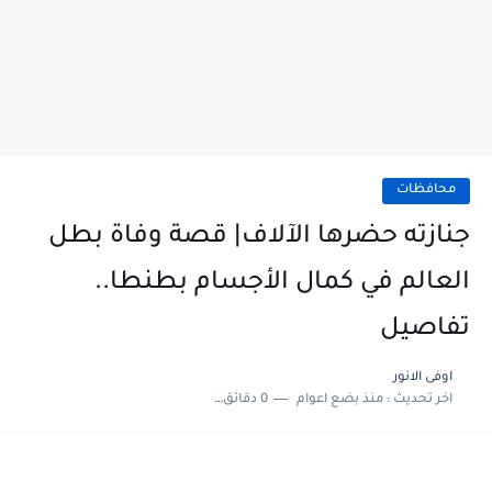
محافظات
جنازته حضرها الآلاف| قصة وفاة بطل
العالم في كمال الأجسام بطنطا..
تفاصيل
اوفى الانور
اخر تحديث :
منذ بضع اعوام
0 دقائق للقراءة