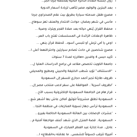
رول جلسه الثلاثاء الدائره الثانيه بمحكمة جرجا الجز...
بعد البنزين والوقود مصر تتأهب لزيادة أسعار الادوية
مصرع طفل صدمته سيارة بطريق بيت علام الصحراوى جرجا
مآسي في شهر رمضان: حوادث الانتحار والعنف تهز سوهاج...
محفظ القران يُنهي حياته بعد صلاة الفجر ويترك وصية ...
ظاهرة الإعلانات الزائدة في المسلسلات تفتح باب العر...
اوعي يا أمي تزعلي أو تلبسي أسود.. مُحفظ قرآن ينهي ...
مصرع شخصين في حادث تصادم سيارتين واحتراقهما أعلى ا...
تأييد حبس 4 وافدين «هاكرز» لمدة 7 سنوات
جامعة الكويت تخصص مقاعد في برامج الدراسات العليا ل...
“الاستئناف” تؤيد شطب الخليفة والحبيني ومطيع والمحيلبي
ظروف طارئة تجبر أحمد حجازي للسفر إلى السعودية
"لظروف أسرية".. الموافقة على سفر لاعب منتخب مصر إل...
قرار هام من الجامعة السعودية الإلكترونية بسبب الأح...
السعودية تطلق مشروعاً لتوثيق أماكن عاش بها أشهر شع...
​السعودية ترأس جهاز تسوية المنازعات في منظمة التجا...
"عشرات الإصابات بين العائلة السعودية الحاكمة بفيرو...
السعودية.. قصة المنزل الذي شهد أعنف مواجهة أمنية م...
عاجل.. مدة إجازة عيد الفطر المبارك في السعودية
أميركا تترقب كسوفاً للشمس.. ما علاقته بـ«انقطاع» ا...