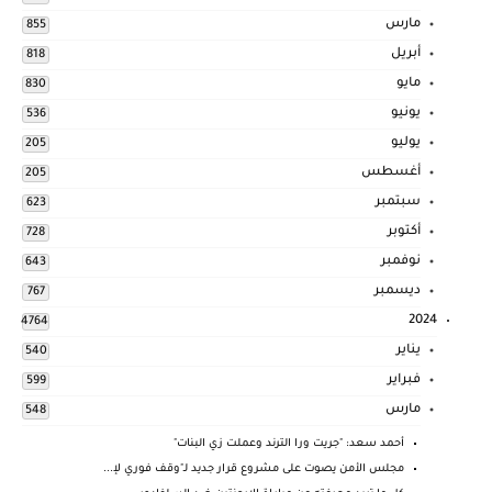
مارس
855
أبريل
818
مايو
830
يونيو
536
يوليو
205
أغسطس
205
سبتمبر
623
أكتوبر
728
نوفمبر
643
ديسمبر
767
2024
4764
يناير
540
فبراير
599
مارس
548
أحمد سعد: "جريت ورا الترند وعملت زي البنات"
مجلس الأمن يصوت على مشروع قرار جديد لـ"وقف فوري لإ...