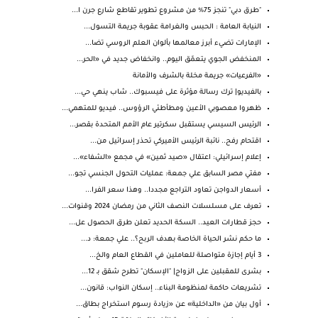
"طرق دبي" تنجز 75% من مشروع تطوير تقاطع شارع جرن ا...
النيابة العامة : الحبس والغرامة عقوبة جريمة التسول...
الإمارات تضيء أبرز معالمها بألوان العلم الروسي تضا...
المنخفض الجوي يتعمّق اليوم.. وانخفاض جديد في «الحر...
«الفرعيات» جريمة مخلة بالشرف والأمانة
بالفيديو| ترك رسالة مؤثرة على فيسبوك.. شاب ينهي حي...
ظهروا معصوبي الأعين ومطأطئي الرؤوس.. فيديو للمتهمي...
الرئيس السيسي يستقبل سكرتير عام الأمم المتحدة بقصر...
اقتحام رفح.. نائبة الرئيس الأميركي تحذر إسرائيل من...
إعلام إسرائيلي: اعتقال «صيد ثمين» في مجمع «الشفاء»...
مفتي مصر السابق علي جمعة: عمليات التحول الجنسي تجو...
أسعار الدواجن تعاود التراجع مجددا.. وهذا سعر الفرا...
تعرف على مسلسلات النصف الثاني من رمضان 2024 وقنوات...
حجز قطارات العيد.. السكة الحديد تعلن طرق الحصول عل...
ما حكم نشر الحياة الخاصة بهدف الربح؟.. علي جمعة: د...
3 أيام إجازة متواصلة للعاملين في القطاع العام والخ...
بشرى للمقبلين على الزواج| "الإسكان" تطرح شقق بـ 12...
تشريعات حاكمة لمنظومة البناء.. إسكان النواب: قانون...
أول بيان من «الداخلية» عن «زيادة رسوم استخراج بطاق...