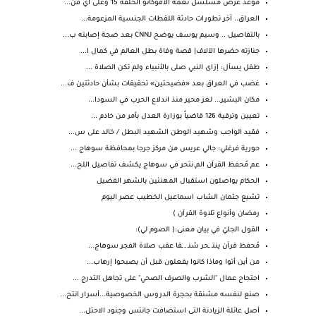
موعد عرض مسلسل نعمة الأفوكاتو الحلقة 15 وعلى أي قن...
العراق.. آخر تطورات حادثة اللقطات الجنسية المزعومة...
بالتفاصيل .. وسيم يوسف يوضح لـCNN بعد ضجة إصابته ب...
جنازته حضرها الآلاف| قصة وفاة بطل العالم في كمال ا...
طفل يسأل: إزاى النبي صلى بالأنبياء ولم تكن الصلاة ...
غضب في العراق بعد «فضيحتين» تحقيقات بشأن حادثتين ف...
مكان البشير... لغز محير منذ اندلاع الحرب في السودا...
تعيين وترقية 126 قاضياً بوزارة العدل بأمر من خادم ...
فقيد الواجب وشهيد الوطن الشهيد البطل / خالد على س...
حورية فرغلي: جالي عريس من مركز جرجا بمحافظة سوهاج ...
عم مُحفظ القرآن الم.نتحر في سوهاج يكشف تفاصيل اللح...
الحكام يواصلون استقبال المهنئين بالشهر الفضيل
تشيع جثمان الشاب اسماعيل الخطيب عصر اليوم
رمضان وأنواع تلاوة القرآن )
القول الجليّ في بيان معنى:( الصوم لي):
مُحفظ قرآن ينتـ ـحر شنـ ـ ـقا عقب صلاة الفجر سوهاج...
من أين أتوا وماذا كانوا يفعلون قبل أن يصبحوا إرهاب...
احتجاج عمال "الشرب والصرف الصحي" على تجاهل التدرج ...
صنع لنفسه مشنقة بحجرة الدروس الخصوصية...أسرار انتح...
أصل عائلة الزيادنة التى استضافت جانتس وجنود الاحتل...