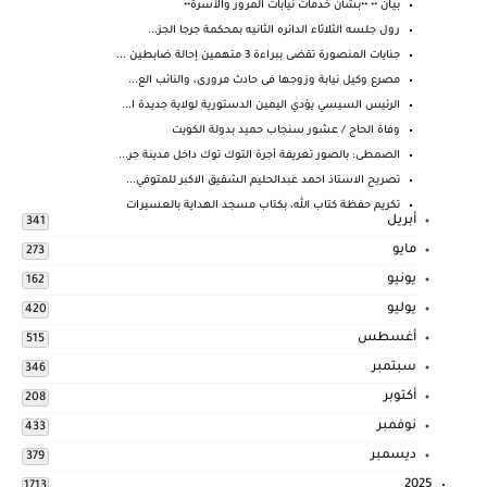
بيـان •• ••بشأن خدمات نيابات المرور والأسرة••
رول جلسه الثلاثاء الدائره الثانيه بمحكمة جرجا الجز...
جنايات المنصورة تقضى ببراءة 3 متهمين إحالة ضابطين ...
مصرع وكيل نيابة وزوجها فى حادث مرورى، والنائب الع...
الرئيس السيسي يؤدي اليمين الدستورية لولاية جديدة ا...
وفاة الحاج / عشور سنجاب حميد بدولة الكويت
الصمطى: بالصور تعريفة أجرة التوك توك داخل مدينة جر...
تصريح الاستاذ احمد عبدالحليم الشقيق الاكبر للمتوفي...
تكريم حفظة كتاب الله، بكتاب مسجد الهداية بالعسيرات
أبريل
341
مايو
273
يونيو
162
يوليو
420
أغسطس
515
سبتمبر
346
أكتوبر
208
نوفمبر
433
ديسمبر
379
2025
1713