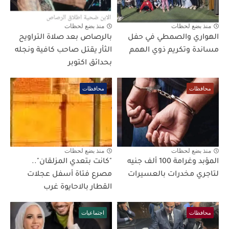
منذ بضع لحظات
منذ بضع لحظات
الهواري والصمطي في حفل
بالرصاص بعد صلاة التراويح
مساندة وتكريم ذوي الهمم
الثأر يقتل صاحب كافية ونجله
بحدائق اكتوبر
محافظات
محافظات
منذ بضع لحظات
منذ بضع لحظات
المؤبد وغرامة 100 ألف جنيه
"كانت بتعدي المزلقان"..
لتاجري مخدرات بالعسيرات
مصرع فتاة أسفل عجلات
القطار بالاحايوة غرب
محافظات
اجتماعيات