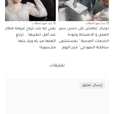
منذ بضع لحظات
منذ بضع لحظات
دويدار "يطمئن على حسن سير
يعني إيه بنت تروح عزومه فطار
العمل و الانضباط وجودة
عند أهل خطيبها .. ترجع
الخدمات الصحية " بمستشفى
لأهلها ميــ ـته ورقـ.ـبتها
ساقلتة النموذجي" فجر اليوم
مكــسورة!
تعليقات
إرسال تعليق