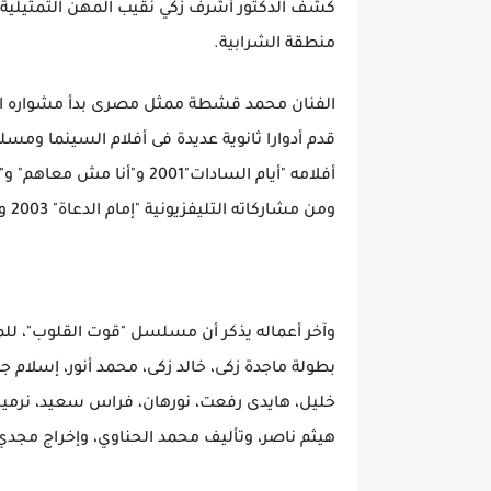
كشف الدكتور أشرف زكي نقيب المهن التمثيلية ع
منطقة الشرابية.
الفنان محمد قشطة ممثل مصرى بدأ مشواره الفن
قدم أدوارا ثانوية عديدة فى أفلام السينما ومسلس
ومن مشاركاته التليفزيونية "إمام الدعاة" 2003 و"طيارة ورق" 2008 و"مزاج الخير" 2013.
وآخر أعماله يذكر أن مسلسل "قوت القلوب"، للم
بطولة ماجدة زكى، خالد زكى، محمد أنور، إسلام 
خليل، هايدى رفعت، نورهان، فراس سعيد، نرمين 
هيثم ناصر، وتأليف محمد الحناوي، ‏وإخراج مجدي أ