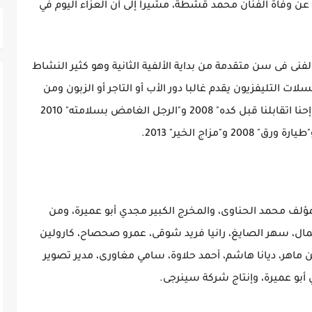
ن وفاة الفنان محمد قشطة، مشيرا إلى أن العزاء اليوم في
ى فى سن متقدمة من بداية الألفية الثانية وهو كثير النشاط
لات التليفزيون يقدم غالبا دور الأب أو التاجر أو الزبون ومن
أفلامه "أيام السادات"2001 و"أنا مش معاهم" و"إحنا اتقابلنا قبل كده" 2008 و"الرجل الغامض بسلامته" 2010
ؤلف محمد الحناوى، والمخرج الكبير ‏مجدي أبو عميرة، ومن
جمال، سهر الصايغ، ‏رانيا فريد شوقى، عمرو صحصاح، كارولين
‏ماهر، ديانا هاشم، أحمد حلاوة، سامي مغاورى، مدير تصوير
بو عميرة، وإنتاج شركة سينرجى‎.‎