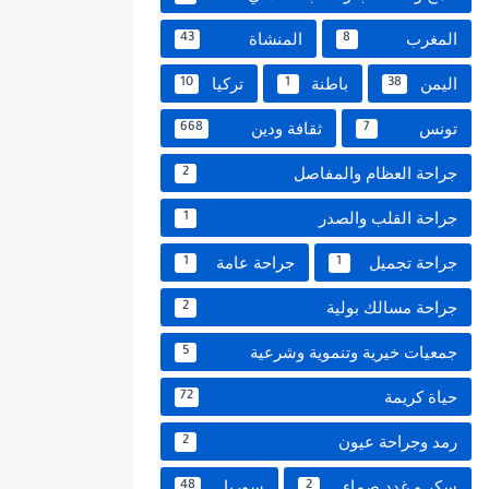
المغرب
المنشاة
43
8
اليمن
باطنة
تركيا
10
1
38
تونس
ثقافة ودين
668
7
جراحة العظام والمفاصل
2
جراحة القلب والصدر
1
جراحة تجميل
جراحة عامة
1
1
جراحة مسالك بولية
2
جمعيات خيرية وتنموية وشرعية
5
حياة كريمة
72
رمد وجراحة عيون
2
سكر و غدد صماء
سوريا
48
2