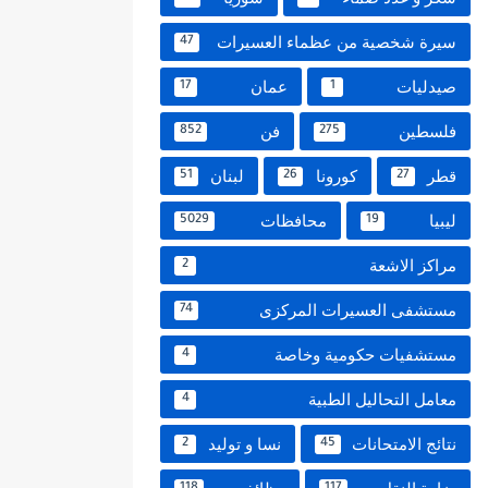
سيرة شخصية من عظماء العسيرات
47
صيدليات
عمان
17
1
فلسطين
فن
852
275
قطر
كورونا
لبنان
51
26
27
ليبيا
محافظات
5029
19
مراكز الاشعة
2
مستشفى العسيرات المركزى
74
مستشفيات حكومية وخاصة
4
معامل التحاليل الطبية
4
نتائج الامتحانات
نسا و توليد
2
45