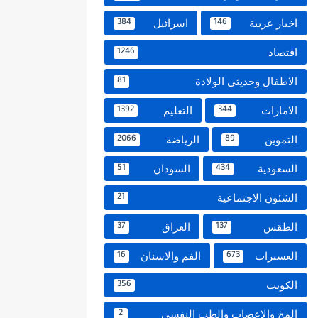
اخبار عربية
اسرائيل
384
146
اقتصاد
1246
الاطفال وحديثى الولادة
81
الامارات
التعليم
1392
344
التموين
الرياضة
2066
89
السعودية
السودان
51
434
الشئون الاجتماعية
21
الطقس
العراق
37
137
العسيرات
الفم والاسنان
16
673
الكويت
356
المخ والاعصاب والطب النفسي
2