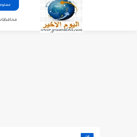
معلوما
محافظات
فن