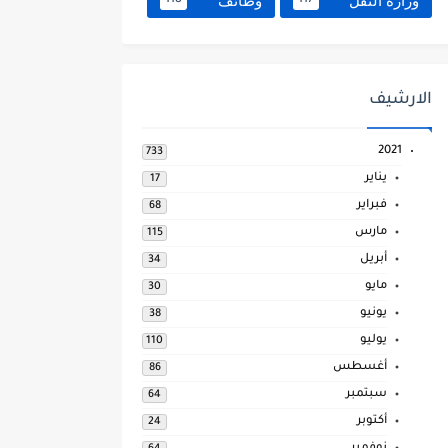
وزارة النقل
وظائف
118
117
الارشيف
2021
733
يناير
17
فبراير
68
مارس
115
أبريل
34
مايو
30
يونيو
38
يوليو
110
أغسطس
86
سبتمبر
64
أكتوبر
24