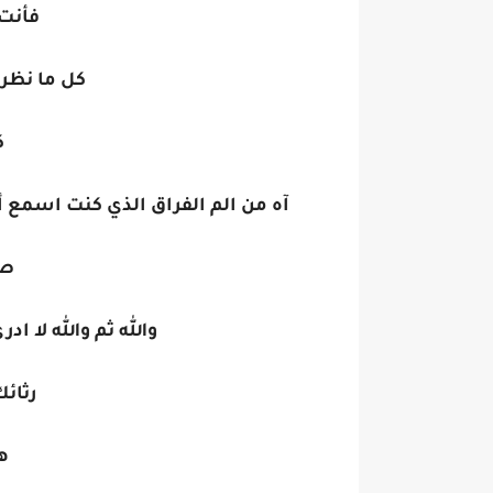
فأنت 
كل ما نظر
ك
آه من الم الفراق الذي كنت اسمع أن
صع
والله ثم والله لا اد
رثائك
ه