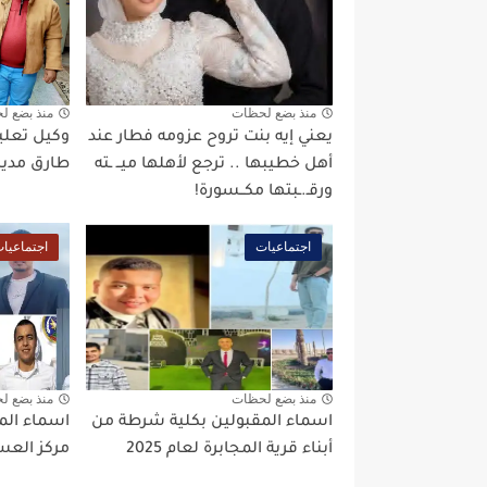
منذ بضع لحظات
منذ بضع ل
يعني إيه بنت تروح عزومه فطار عند
وكيل تعليم
أهل خطيبها .. ترجع لأهلها ميــ ـته
طارق مدير 
ورقـ.ـبتها مكــسورة!
اجتماعيات
اجتماعيا
منذ بضع لحظات
منذ بضع ل
اسماء المقبولين بكلية شرطة من
اسماء الم
أبناء قرية المجابرة لعام 2025
مركز العسير