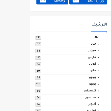
وزارة النقل
وظائف
118
117
الارشيف
2021
733
يناير
17
فبراير
68
مارس
115
أبريل
34
مايو
30
يونيو
38
يوليو
110
أغسطس
86
سبتمبر
64
أكتوبر
24