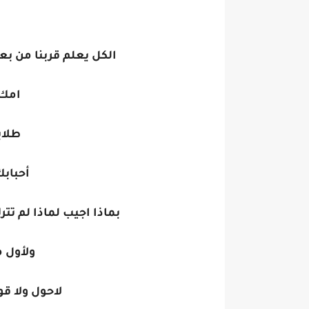
الكل يعلم قربنا من ب
امك 
طلاب
أحبابك
بماذا اجيب لماذا لم تتر
ولأول 
لاحول ولا قو