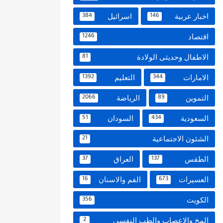
اخبار عربية
اسرائيل
384
146
اقتصاد
1246
الاطفال وحديثى الولادة
81
الامارات
التعليم
1392
344
التموين
الرياضة
2066
89
السعودية
السودان
51
434
الشئون الاجتماعية
21
الطقس
العراق
37
137
العسيرات
الفم والاسنان
16
673
الكويت
356
المخ والاعصاب والطب النفسي
2