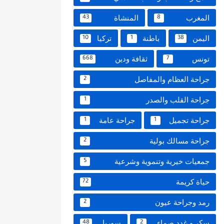
المغرب
المنشاة
43
8
اليمن
باطنة
تركيا
10
1
38
تونس
ثقافة ودين
668
7
جراحة العظام والمفاصل
2
جراحة القلب والصدر
1
جراحة تجميل
جراحة عامة
1
1
جراحة مسالك بولية
2
جمعيات خيرية وتنموية وشرعية
5
حياة كريمة
72
رمد وجراحة عيون
2
سكر و غدد صماء
سوريا
48
2