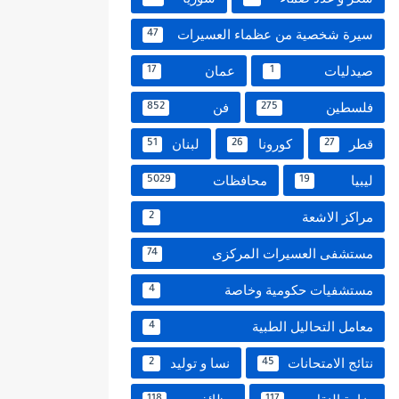
سيرة شخصية من عظماء العسيرات
47
صيدليات
عمان
17
1
فلسطين
فن
852
275
قطر
كورونا
لبنان
51
26
27
ليبيا
محافظات
5029
19
مراكز الاشعة
2
مستشفى العسيرات المركزى
74
مستشفيات حكومية وخاصة
4
معامل التحاليل الطبية
4
نتائج الامتحانات
نسا و توليد
2
45