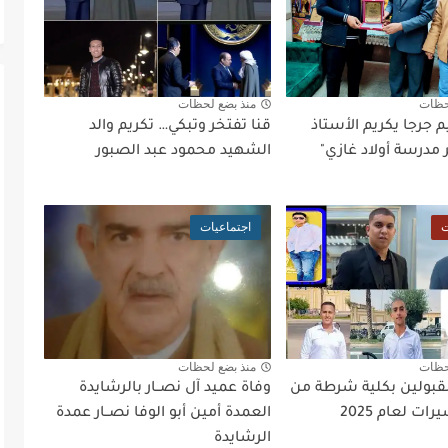
حظات
منذ بضع لحظات
 جرجا يكريم الأستاذ
قنا تفتخر وتبكي… تكريم والد
مدرسة أولاد غازي"
الشهيد محمود عبد الصبور
ت
اجتماعيات
حظات
منذ بضع لحظات
قبولين بكلية شرطة من
وفاة عميد آل نصــار بالرشايدة
ات لعام 2025
العمدة أمين أبو الوفا نصــار عمدة
الرشايدة