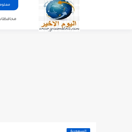
معلوما
محافظات
السعودية