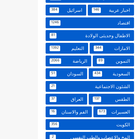
اخبار عربية
اسرائيل
384
146
اقتصاد
1246
الاطفال وحديثى الولادة
81
الامارات
التعليم
1392
344
التموين
الرياضة
2066
89
السعودية
السودان
51
434
الشئون الاجتماعية
21
الطقس
العراق
37
137
العسيرات
الفم والاسنان
16
673
الكويت
356
المخ والاعصاب والطب النفسي
2