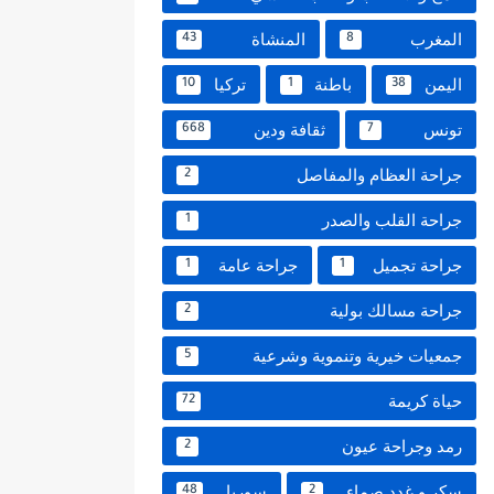
المغرب
المنشاة
43
8
اليمن
باطنة
تركيا
10
1
38
تونس
ثقافة ودين
668
7
جراحة العظام والمفاصل
2
جراحة القلب والصدر
1
جراحة تجميل
جراحة عامة
1
1
جراحة مسالك بولية
2
جمعيات خيرية وتنموية وشرعية
5
حياة كريمة
72
رمد وجراحة عيون
2
سكر و غدد صماء
سوريا
48
2