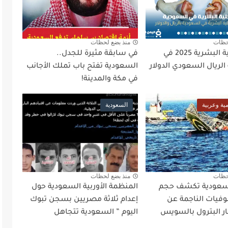
حظات
منذ بضع لحظات
سعر الكلية البشرية 2025 في
في سابقة مثيرة للجدل..
لريال السعودي الدولار
السعودية تفتح باب تملك الأجانب
في مكة والمدينة!
مية وعربية
السعودية
حظات
منذ بضع لحظات
لسعودية تكشف حجم
المنظمة الأوربية السعودية حول
لوفيات الناجمة عن
إعدام ثلاثة مصريين بسجن تبوك
ار البترول بالسويس
اليوم ” السعودية تتجاهل