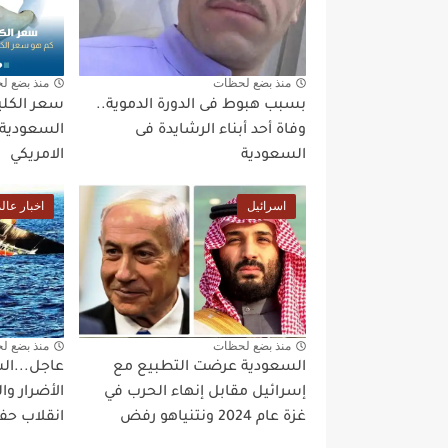
منذ بضع لحظات
منذ بضع ل
بسبب هبوط فى الدورة الدموية..
وفاة أحد أبناء الرشايدة فى
السعودية ا
السعودية
الامريكي
اسرائيل
اخبار عال
منذ بضع لحظات
منذ بضع ل
السعودية عرضت التطبيع مع
عاجل...ا
إسرائيل مقابل إنهاء الحرب في
الأضرار وا
غزة عام 2024 ونتنياهو رفض
انقلاب حف