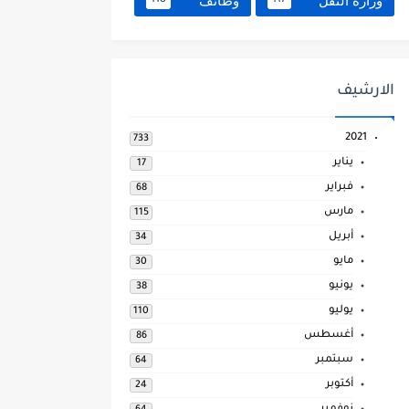
وزارة النقل
وظائف
118
117
الارشيف
2021
733
يناير
17
فبراير
68
مارس
115
أبريل
34
مايو
30
يونيو
38
يوليو
110
أغسطس
86
سبتمبر
64
أكتوبر
24