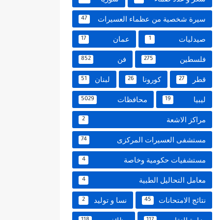
سيرة شخصية من عظماء العسيرات
47
صيدليات
عمان
17
1
فلسطين
فن
852
275
قطر
كورونا
لبنان
51
26
27
ليبيا
محافظات
5029
19
مراكز الاشعة
2
مستشفى العسيرات المركزى
74
مستشفيات حكومية وخاصة
4
معامل التحاليل الطبية
4
نتائج الامتحانات
نسا و توليد
2
45