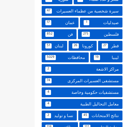
سيرة شخصية من عظماء العسيرات
47
صيدليات
عمان
17
1
فلسطين
فن
852
275
قطر
كورونا
لبنان
51
26
27
ليبيا
محافظات
5029
19
مراكز الاشعة
2
مستشفى العسيرات المركزى
74
مستشفيات حكومية وخاصة
4
معامل التحاليل الطبية
4
نتائج الامتحانات
نسا و توليد
2
45