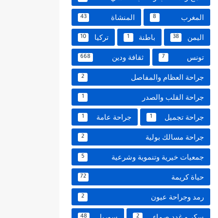
المغرب
المنشاة
43
8
اليمن
باطنة
تركيا
10
1
38
تونس
ثقافة ودين
668
7
جراحة العظام والمفاصل
2
جراحة القلب والصدر
1
جراحة تجميل
جراحة عامة
1
1
جراحة مسالك بولية
2
جمعيات خيرية وتنموية وشرعية
5
حياة كريمة
72
رمد وجراحة عيون
2
سكر و غدد صماء
سوريا
48
2