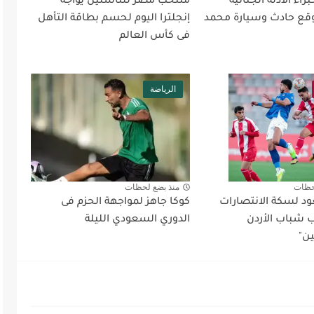
اء الأدلة الجنائية
منتخب مصر للناشئين يواجه
ع حادث وسيارة محمد
إنجلترا اليوم لحسم بطاقة التأهل
فى كأس العالم
الرياضة
حظات
منذ بضع لحظات
د لسكة الانتصارات
كوكا جاهز لمواجهة الحزم فى
شباب الأردن
الدوري السعودي الليلة
ين"