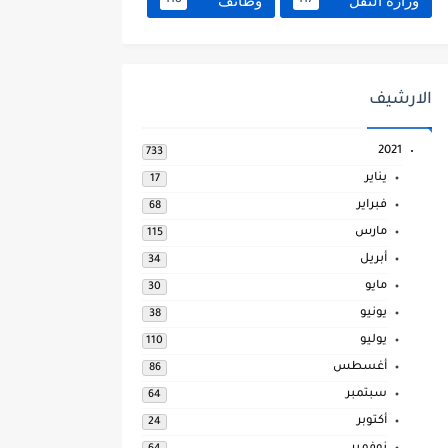
وزارة النقل
وظائف
118
117
الارشيف
2021
733
يناير
17
فبراير
68
مارس
115
أبريل
34
مايو
30
يونيو
38
يوليو
110
أغسطس
86
سبتمبر
64
أكتوبر
24