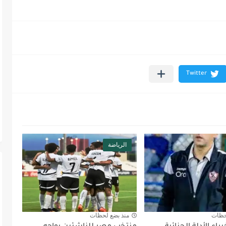
الرياضة
حظات
منذ بضع لحظات