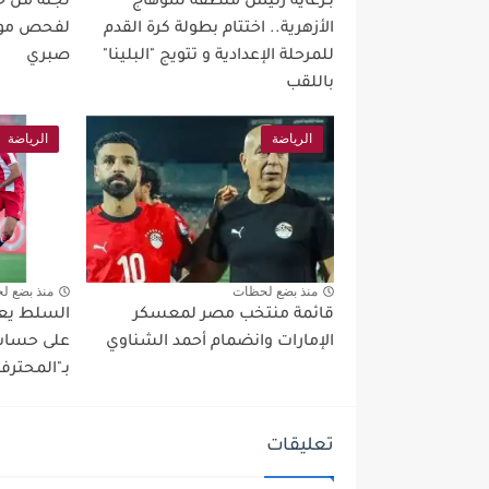
بـرعاية رئيس منطقة سوهاج
لجنة من خبر
الأزهرية.. اختتام بطولة كرة القدم
لفحص موق
للمرحلة الإعدادية و تتويج "البلينا"
صبري
باللقب
الرياضة
الرياضة
منذ بضع لحظات
منذ بضع ل
قائمة منتخب مصر لمعسكر
السلط يعو
الإمارات وانضمام أحمد الشناوي
على حساب 
بـ"المحترف
تعليقات