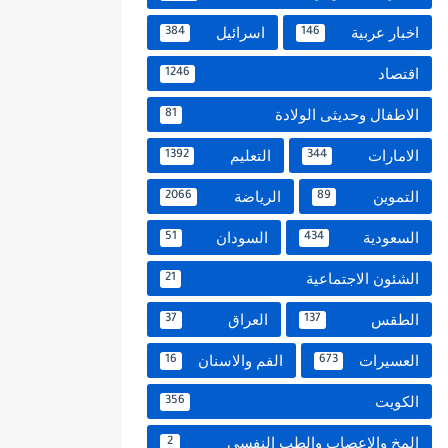
اخبار عربية
اسرائيل
384
146
اقتصاد
1246
الاطفال وحديثى الولادة
81
الامارات
التعليم
1392
344
التموين
الرياضة
2066
89
السعودية
السودان
51
434
الشئون الاجتماعية
21
الطقس
العراق
37
137
العسيرات
الفم والاسنان
16
673
الكويت
356
المخ والاعصاب والطب النفسي
2