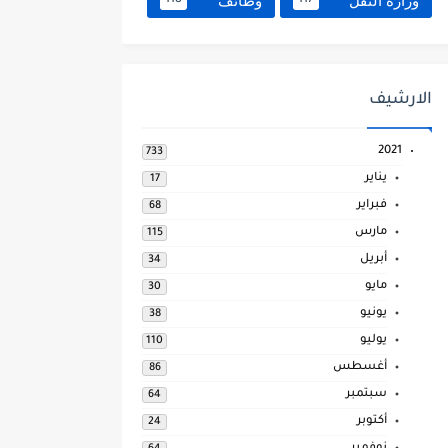
وزارة النقل
وظائف
118
117
الارشيف
2021
733
يناير
17
فبراير
68
مارس
115
أبريل
34
مايو
30
يونيو
38
يوليو
110
أغسطس
86
سبتمبر
64
أكتوبر
24