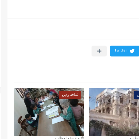
ن
ثقافة ودين
حظات
منذ بضع لحظات