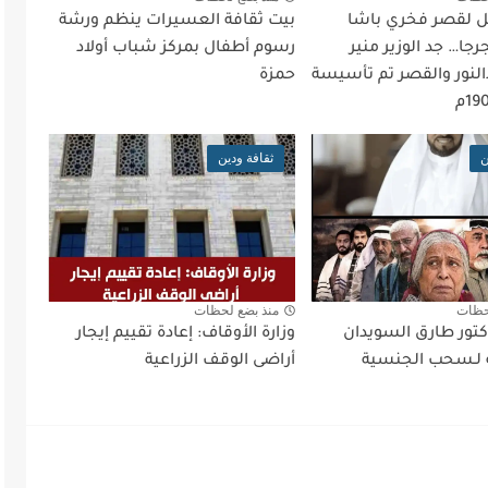
يل لقصر فخري باشا
بيت ثقافة العسيرات ينظم ورشة
رجا… جد الوزير منير
رسوم أطفال بمركز شباب أولاد
لنور والقصر تم تأسيسة
حمزة
ن
ثقافة ودين
حظات
منذ بضع لحظات
كتور طارق السويدان
وزارة الأوقاف: إعادة تقييم إيجار
 لـسحب الجنسية
أراضى الوقف الزراعية