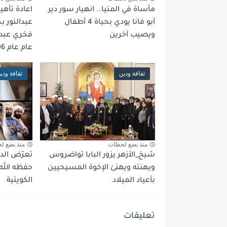
مأساة في المنيا.. انهيار سور دير
اعادة تأه
أبو فانا يودي بحياة 4 أطفال
عبدالنور بج
ويصيب آخرين
فخري عبدا
عام عام 1906م
ثقافة ودين
ثقافة ودي
منذ بضع لحظات
منذ بضع ل
شيخ_الأزهر يزور البابا تواضروس
تعرّض الد
ويهنئه ويهنئ الإخوة المسيحيين
حفظه الله
بأعياد الميلاد
الكويتية
تعليقات