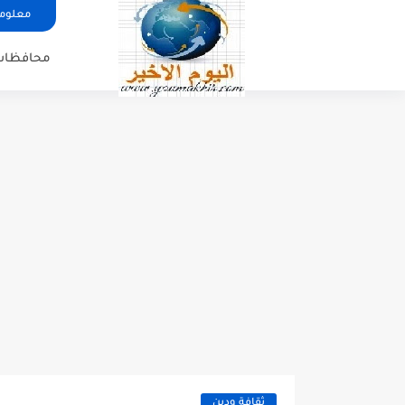
معلوما
محافظات
ثقافة ودين