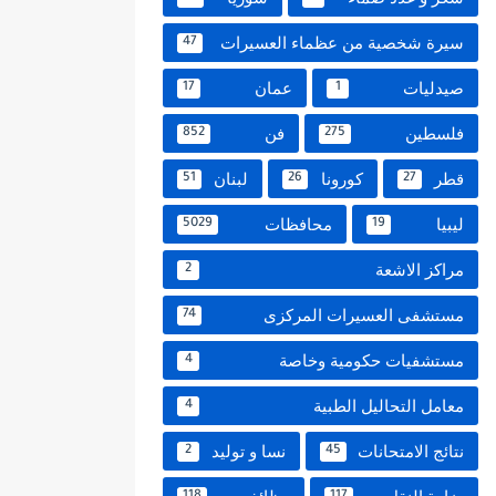
سيرة شخصية من عظماء العسيرات
47
صيدليات
عمان
17
1
فلسطين
فن
852
275
قطر
كورونا
لبنان
51
26
27
ليبيا
محافظات
5029
19
مراكز الاشعة
2
مستشفى العسيرات المركزى
74
مستشفيات حكومية وخاصة
4
معامل التحاليل الطبية
4
نتائج الامتحانات
نسا و توليد
2
45