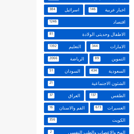
اخبار عربية
اسرائيل
384
146
اقتصاد
1246
الاطفال وحديثى الولادة
81
الامارات
التعليم
1392
344
التموين
الرياضة
2066
89
السعودية
السودان
51
434
الشئون الاجتماعية
21
الطقس
العراق
37
137
العسيرات
الفم والاسنان
16
673
الكويت
356
المخ والاعصاب والطب النفسي
2