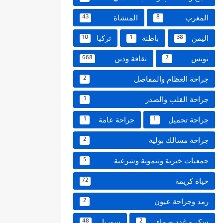
المغرب
المنشاة
43
8
اليمن
باطنة
تركيا
10
1
38
تونس
ثقافة ودين
668
7
جراحة العظام والمفاصل
2
جراحة القلب والصدر
1
جراحة تجميل
جراحة عامة
1
1
جراحة مسالك بولية
2
جمعيات خيرية وتنموية وشرعية
5
حياة كريمة
72
رمد وجراحة عيون
2
سكر و غدد صماء
سوريا
48
2