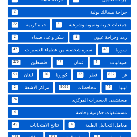
جراحة مسالك بولية
2
جمعيات خيرية وتنموية وشرعية
حياة كريمة
72
5
رمد وجراحة عيون
سكر و غدد صماء
2
2
سوريا
سيرة شخصية من عظماء العسيرات
47
48
صيدليات
عمان
فلسطين
275
17
1
فن
قطر
كورونا
لبنان
51
26
27
852
ليبيا
محافظات
مراكز الاشعة
2
5029
19
مستشفى العسيرات المركزى
74
مستشفيات حكومية وخاصة
4
معامل التحاليل الطبية
نتائج الامتحانات
45
4