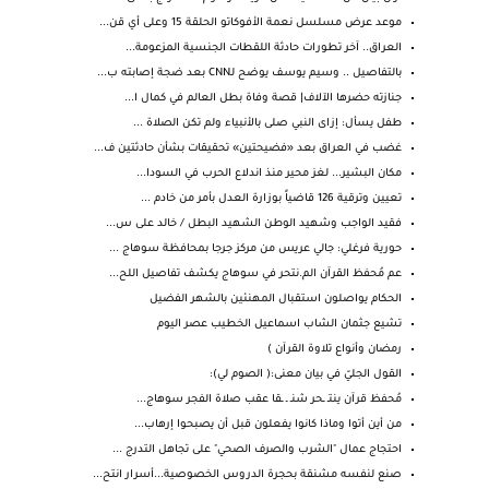
موعد عرض مسلسل نعمة الأفوكاتو الحلقة 15 وعلى أي قن...
العراق.. آخر تطورات حادثة اللقطات الجنسية المزعومة...
بالتفاصيل .. وسيم يوسف يوضح لـCNN بعد ضجة إصابته ب...
جنازته حضرها الآلاف| قصة وفاة بطل العالم في كمال ا...
طفل يسأل: إزاى النبي صلى بالأنبياء ولم تكن الصلاة ...
غضب في العراق بعد «فضيحتين» تحقيقات بشأن حادثتين ف...
مكان البشير... لغز محير منذ اندلاع الحرب في السودا...
تعيين وترقية 126 قاضياً بوزارة العدل بأمر من خادم ...
فقيد الواجب وشهيد الوطن الشهيد البطل / خالد على س...
حورية فرغلي: جالي عريس من مركز جرجا بمحافظة سوهاج ...
عم مُحفظ القرآن الم.نتحر في سوهاج يكشف تفاصيل اللح...
الحكام يواصلون استقبال المهنئين بالشهر الفضيل
تشيع جثمان الشاب اسماعيل الخطيب عصر اليوم
رمضان وأنواع تلاوة القرآن )
القول الجليّ في بيان معنى:( الصوم لي):
مُحفظ قرآن ينتـ ـحر شنـ ـ ـقا عقب صلاة الفجر سوهاج...
من أين أتوا وماذا كانوا يفعلون قبل أن يصبحوا إرهاب...
احتجاج عمال "الشرب والصرف الصحي" على تجاهل التدرج ...
صنع لنفسه مشنقة بحجرة الدروس الخصوصية...أسرار انتح...