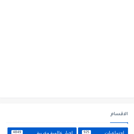
الاقسام
اجتماعيات
اخبار عالمية وعربية
4849
925