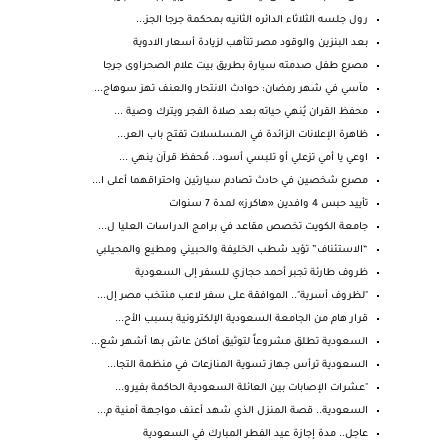
رول جلسه الثلاثاء الدائره الثانيه بمحكمة جرجا الجز...
بعد البنزين والوقود مصر تتأهب لزيادة أسعار الادوية
مصرع طفل صدمته سيارة بطريق بيت علام الصحراوى جرجا
مآسي في شهر رمضان: حوادث الانتحار والعنف تهز سوهاج...
محفظ القران يُنهي حياته بعد صلاة الفجر ويترك وصية ...
ظاهرة الإعلانات الزائدة في المسلسلات تفتح باب العر...
اوعي يا أمي تزعلي أو تلبسي أسود.. مُحفظ قرآن ينهي ...
مصرع شخصين في حادث تصادم سيارتين واحتراقهما أعلى ا...
تأييد حبس 4 وافدين «هاكرز» لمدة 7 سنوات
جامعة الكويت تخصص مقاعد في برامج الدراسات العليا ل...
“الاستئناف” تؤيد شطب الخليفة والحبيني ومطيع والمحيلبي
ظروف طارئة تجبر أحمد حجازي للسفر إلى السعودية
"لظروف أسرية".. الموافقة على سفر لاعب منتخب مصر إل...
قرار هام من الجامعة السعودية الإلكترونية بسبب الأح...
السعودية تطلق مشروعاً لتوثيق أماكن عاش بها أشهر شع...
​السعودية ترأس جهاز تسوية المنازعات في منظمة التجا...
"عشرات الإصابات بين العائلة السعودية الحاكمة بفيرو...
السعودية.. قصة المنزل الذي شهد أعنف مواجهة أمنية م...
عاجل.. مدة إجازة عيد الفطر المبارك في السعودية