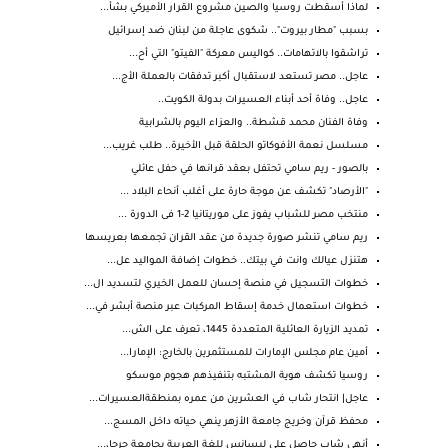
لماذا أسقطت روسيا والصين مشروع القرار الأميركي بشأ...
بسبب "مطار بيروت".. شكوى عاجلة من لبنان ضد إسرائيل
تراشقوا بالاتهامات.. كواليس معركة "الفيتو" التي أح...
عاجل.. مصر تستعد لاستقبال أكبر تدفقات بالعملة الأج...
عاجل.. وفاة أحد أبناء العسيرات بدولة الكويت..
وفاة الفنان محمد قشطة.. والعزاء اليوم بالشرابية
مسلسل نعمة الأفوكاتو الحلقة قبل الأخيرة.. طلب غريب...
بالصور - ريم سامي تحتفل بعقد قرانها في حفل عائلي
"الأرصاد" تكشف عن موجة حارة على أغلب أنحاء البلاد ...
منتخب مصر للشباب يفوز على موريتانيا 2-1 فى الدورة ...
ريم سامي تنشر صورة جديدة من عقد القران تجمعها بعريسها
هتنزل عيالك وانت في بيتك.. خطوات إضافة المواليد عل...
خطوات التسجيل في منصة إحسان للعمل الخيري لتسديد ال...
خطوات استعمال خدمة إسقاط المركبات عبر منصة أبشر في...
تمديد الزيارة العائلية المتعددة 1445، تعرف على الش...
أمين عام مجلس الإمارات للمستثمرين بالخارج: الإمارا...
روسيا تكشف هوية المشتبه بتنفيذهم هجوم موسكو
عاجل| انتحار شاب في العشرين من عمره بمنطقةالعسيرات...
محفظ قرآن وخريج جامعة الأزهر ينهي حياته داخل المسج...
أنهى شاب حاصل على ليسانس للغة العربية بجامعة جرجا،...