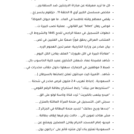
كل ما تريد معرفته عن مباراة الارجنتين ضد السلفادور...
ملخص مسلسل الكبير أوي 8 الحلقة 11.. حزلقوم يخسر زج...
يقضي معظم وقته غاطسا في الماء.. ما هو حيوان الموظ؟
فوضى رهان "1xbet" غير القانوني.. عملية نصب كبيرة ت...
خطوات التسجيل في حملة الراجحي للحج 1445 والشروط ال...
المنتخب العراقي يحقق فوزًا صعبُا على الفلبين في تص...
بيان صادر عن وزارة الخارجية: مصر تدين الهجوم الإره...
“مفاجأة كبيرة في اكل طيورك” العلف يفاجئ الكل اليوم...
شاهد فضيحة عماد شعلان الشاوي عميد كلية الحاسوب بال...
ضبط 3 موظفين في الجمارك سهلوا دخول حقائب مخدرات في...
شاهد.. الأميرة كيت ميدلتون تعلن إصابتها بالسرطان |...
السعودية.. إحباط تهريب 2.4 مليون قرص مخدر في شحنة ...
“استخرجها من بيتك” رابط استخراج بطاقة الرقم القومي...
“ميدو بيلعب بالكبريت“ تردد قناة وناسة لولو على الق...
سجلي الان..التسجيل في منحة المرأة الماكثة بالمنزل ...
“جددها وريح دماغك“ تجديد منحة البطالة في الجزائر 2...
مش هتاخد تموين تاني .. حالات يتم فيها إيقاف بطاقة ...
فيديو- إمام المسجد الحرام يفاجئ المصلين ويمتنع عن ...
السعودية تعتزم بناء أول متنزه قائم على "دراغون بول...