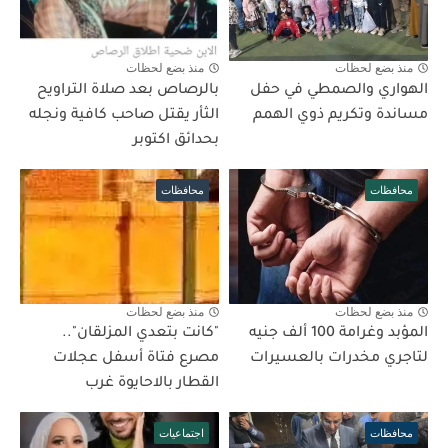
منذ بضع لحظات
منذ بضع لحظات
الهواري والصمطي في حفل
بالرصاص بعد صلاة التراويح
مساندة وتكريم ذوي الهمم
الثأر يقتل صاحب كافية ونجله
بحدائق اكتوبر
محافظات
محافظات
منذ بضع لحظات
منذ بضع لحظات
المؤبد وغرامة 100 ألف جنيه
"كانت بتعدي المزلقان"..
لتاجري مخدرات بالعسيرات
مصرع فتاة أسفل عجلات
القطار بالاحايوة غرب
محافظات
اجتماعيات