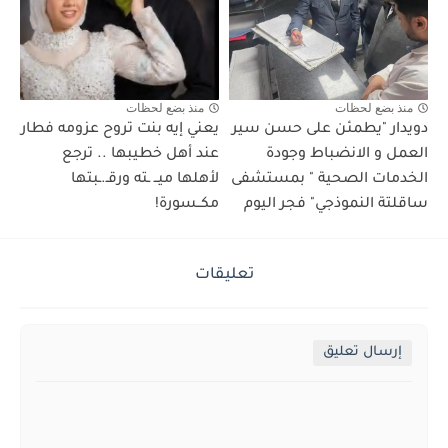
منذ بضع لحظات
منذ بضع لحظات
دويدار "يطمئن على حسن سير
يعني إيه بنت تروح عزومه فطار
العمل و الانضباط وجودة
عند أهل خطيبها .. ترجع
الخدمات الصحية " بمستشفى
لأهلها ميــ ـته ورقـ.ـبتها
ساقلتة النموذجي" فجر اليوم
مكــسورة!
تعليقات
إرسال تعليق