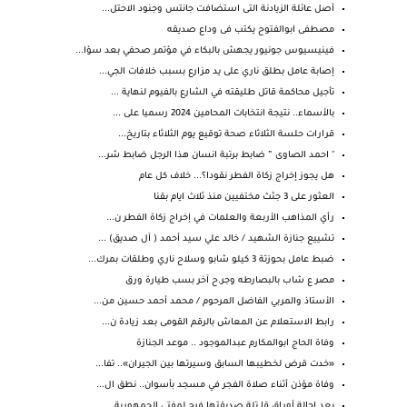
أصل عائلة الزيادنة التى استضافت جانتس وجنود الاحتل...
مصطفى ابوالفتوح يكتب فى وداع صديقه
فينيسيوس جونيور يجهش بالبكاء في مؤتمر صحفي بعد سؤا...
إصابة عامل بطلق ناري على يد مزارع بسبب خلافات الجي...
تأجيل محاكمة قاتل طليقته في الشارع بالفيوم لنهاية ...
بالأسماء.. نتيجة انتخابات المحامين 2024 رسميا على ...
قرارات حلسة الثلاثاء صحة توقيع يوم الثلاثاء بتاريخ...
" احمد الصاوى ” ضابط برتبة انسان هذا الرجل ضابط شر...
هل يجوز إخراج زكاة الفطر نقودا؟... خلاف كل عام
العثور على 3 جثث مختفيين منذ ثلاث ايام بقنا
رأي المذاهب الأربعة والعلمات في إخراج زكاة الفطر ن...
تشييع جنازة الشهيد / خالد علي سيد أحمد ( آل صديق) ...
ضبط عامل بحوزتة 3 كيلو شابو وسلاح ناري وطلقات بمرك...
مصر ع شاب بالبصارطه وجر.ح آخر بسب طيارة ورق
الأستاذ والمربي الفاضل المرحوم / محمد أحمد حسين من...
رابط الاستعلام عن المعاش بالرقم القومى بعد زيادة ن...
وفاة الحاج ابوالمكارم عبدالموجود .. موعد الجنازة
«خدت قرض لخطيبها السابق وسيرتها بين الجيران».. تفا...
وفاة مؤذن أثناء صلاة الفجر في مسجد بأسوان.. نطق ال...
بعد إحالة أوراق قا.تلة صديقتها فرح لمفتي الجمهورية...