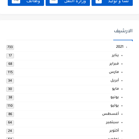
نسا و توليد
وزارة النقل
وظائف
118
117
2
الارشيف
2021
733
يناير
17
فبراير
68
مارس
115
أبريل
34
مايو
30
يونيو
38
يوليو
110
أغسطس
86
سبتمبر
64
أكتوبر
24