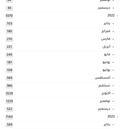
نوفمبر
64
ديسمبر
83
2022
5570
يناير
103
فبراير
180
مارس
210
أبريل
221
مايو
246
يونيو
187
يوليو
108
أغسطس
569
سبتمبر
966
أكتوبر
1029
نوفمبر
1229
ديسمبر
522
2023
7140
يناير
569