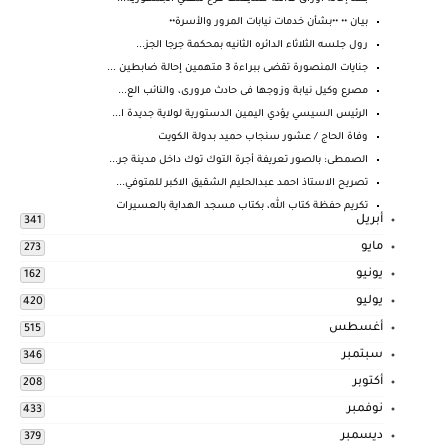
بيـان •• ••بشأن خدمات نيابات المرور والأسرة••
رول جلسه الثلاثاء الدائره الثانيه بمحكمة جرجا الجز...
جنايات المنصورة تقضى ببراءة 3 متهمين إحالة ضابطين ...
مصرع وكيل نيابة وزوجها فى حادث مرورى، والنائب الع...
الرئيس السيسي يؤدي اليمين الدستورية لولاية جديدة ا...
وفاة الحاج / عشور سنجاب حميد بدولة الكويت
الصمطى: بالصور تعريفة أجرة التوك توك داخل مدينة جر...
تصريح الاستاذ احمد عبدالحليم الشقيق الاكبر للمتوفي...
تكريم حفظة كتاب الله، بكتاب مسجد الهداية بالعسيرات
أبريل
341
مايو
273
يونيو
162
يوليو
420
أغسطس
515
سبتمبر
346
أكتوبر
208
نوفمبر
433
ديسمبر
379