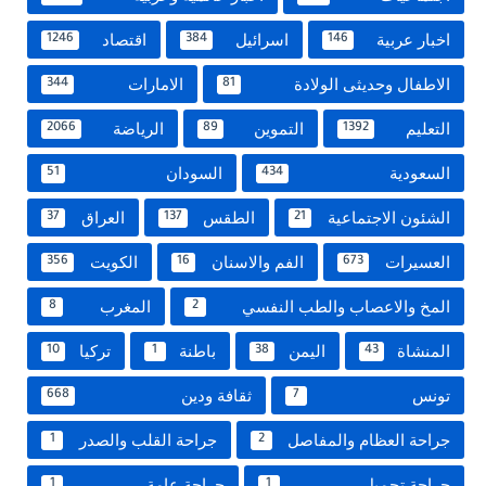
اخبار عربية
اسرائيل
اقتصاد
1246
384
146
الاطفال وحديثى الولادة
الامارات
344
81
التعليم
التموين
الرياضة
2066
89
1392
السعودية
السودان
51
434
الشئون الاجتماعية
الطقس
العراق
37
137
21
العسيرات
الفم والاسنان
الكويت
356
16
673
المخ والاعصاب والطب النفسي
المغرب
8
2
المنشاة
اليمن
باطنة
تركيا
10
1
38
43
تونس
ثقافة ودين
668
7
جراحة العظام والمفاصل
جراحة القلب والصدر
1
2
جراحة تجميل
جراحة عامة
1
1