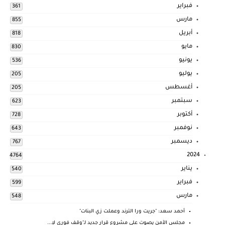
فبراير
361
مارس
855
أبريل
818
مايو
830
يونيو
536
يوليو
205
أغسطس
205
سبتمبر
623
أكتوبر
728
نوفمبر
643
ديسمبر
767
2024
4764
يناير
540
فبراير
599
مارس
548
أحمد سعد: "جريت ورا الترند وعملت زي البنات"
مجلس الأمن يصوت على مشروع قرار جديد لـ"وقف فوري لإ...