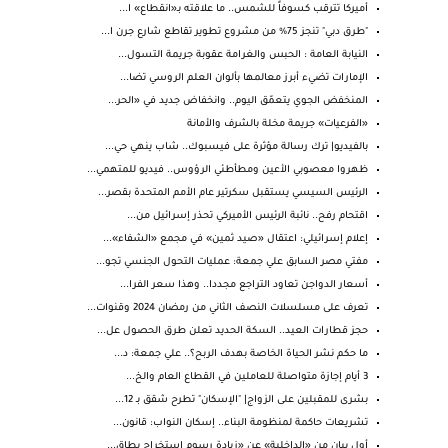
أميركا تترقب كسوفاً للشمس.. ما علاقته بـ«انقطاع» ا...
"طرق دبي" تنجز 75% من مشروع تطوير تقاطع شارع جرن ا...
النيابة العامة : الحبس والغرامة عقوبة جريمة التسول...
الإمارات تضيء أبرز معالمها بألوان العلم الروسي تضا...
المنخفض الجوي يتعمّق اليوم.. وانخفاض جديد في «الحر...
«الفرعيات» جريمة مخلة بالشرف والأمانة
بالفيديو| ترك رسالة مؤثرة على فيسبوك.. شاب ينهي حي...
ظهروا معصوبي الأعين ومطأطئي الرؤوس.. فيديو للمتهمي...
الرئيس السيسي يستقبل سكرتير عام الأمم المتحدة بقصر...
اقتحام رفح.. نائبة الرئيس الأميركي تحذر إسرائيل من...
إعلام إسرائيلي: اعتقال «صيد ثمين» في مجمع «الشفاء»...
مفتي مصر السابق علي جمعة: عمليات التحول الجنسي تجو...
أسعار الدواجن تعاود التراجع مجددا.. وهذا سعر الفرا...
تعرف على مسلسلات النصف الثاني من رمضان 2024 وقنوات...
حجز قطارات العيد.. السكة الحديد تعلن طرق الحصول عل...
ما حكم نشر الحياة الخاصة بهدف الربح؟.. علي جمعة: د...
3 أيام إجازة متواصلة للعاملين في القطاع العام والخ...
بشرى للمقبلين على الزواج| "الإسكان" تطرح شقق بـ 12...
تشريعات حاكمة لمنظومة البناء.. إسكان النواب: قانون...
أول بيان من «الداخلية» عن «زيادة رسوم استخراج بطاق...