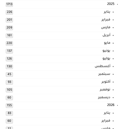
2025
1713
يناير
226
فبراير
201
مارس
209
أبريل
161
مايو
220
يونيو
137
يوليو
126
أغسطس
130
سبتمبر
45
أكتوبر
93
نوفمبر
105
ديسمبر
60
2026
155
يناير
83
فبراير
60
مارس