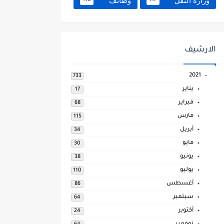
وزارة النقل
وظائف
118
117
الارشيف
2021
733
يناير
17
فبراير
68
مارس
115
أبريل
34
مايو
30
يونيو
38
يوليو
110
أغسطس
86
سبتمبر
64
أكتوبر
24