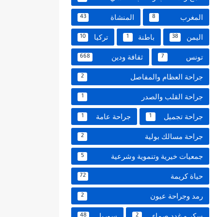
المغرب
المنشاة
43
8
اليمن
باطنة
تركيا
10
1
38
تونس
ثقافة ودين
668
7
جراحة العظام والمفاصل
2
جراحة القلب والصدر
1
جراحة تجميل
جراحة عامة
1
1
جراحة مسالك بولية
2
جمعيات خيرية وتنموية وشرعية
5
حياة كريمة
72
رمد وجراحة عيون
2
سكر و غدد صماء
سوريا
48
2