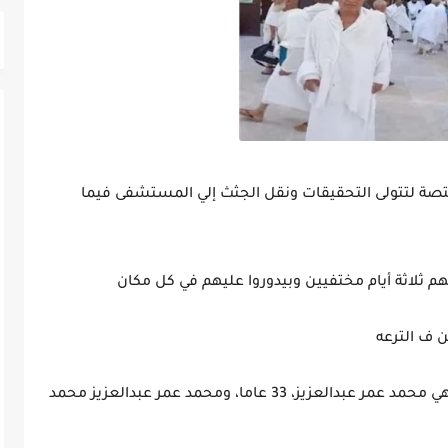
تصة لتتولى التحقيقات ونقل الجثث إلي المستشفى فيما
هم ثلاثة أيام مختفيين وبيدوروا عليهم في كل مكان
هم: محمود بسيوني محمد إبراهيم، 43 عاما، وباهي محمد عمر عبدالعزيز، 33 عاما، ومحمد عمر عبدالعزيز محمد