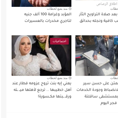
حظات
منذ بضع لحظات
د صلاة التراويح الثأر
المؤبد وغرامة 100 ألف جنيه
 كافية ونجله بحدائق
لتاجري مخدرات بالعسيرات
اجتماعيات
حظات
منذ بضع لحظات
طمئن على حسن سير
يعني إيه بنت تروح عزومه فطار عند
لانضباط وجودة الخدمات
أهل خطيبها .. ترجع لأهلها ميــ ـته
 بمستشفى ساقلتة
ورقـ.ـبتها مكــسورة!
فجر اليوم