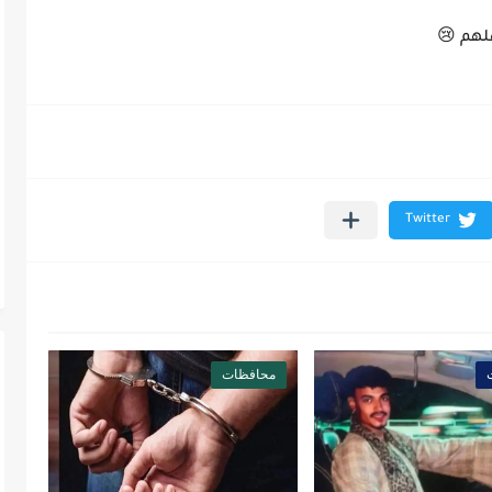
لهم 😢
محافظات