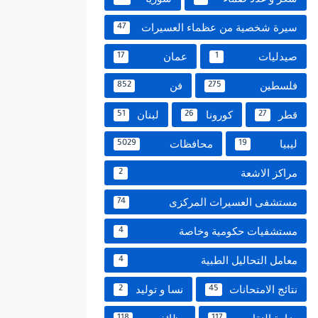
سيرة شخصية من عظماء العسيرات
47
صيدليات
عمان
17
1
فلسطين
فن
852
275
قطر
كورونا
لبنان
51
26
27
ليبيا
محافظات
5029
19
مراكز الاشعة
2
مستشفى العسيرات المركزى
74
مستشفيات حكومية وخاصة
4
معامل التحاليل الطبية
4
نتائج الامتحانات
نسا و توليد
2
45