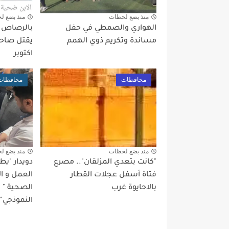
منذ بضع لحظات
منذ بضع ل
الهواري والصمطي في حفل
بالرصاص بع
مساندة وتكريم ذوي الهمم
يقتل صاحب
اكتوبر
محافظات
محافظات
منذ بضع لحظات
منذ بضع ل
"كانت بتعدي المزلقان".. مصرع
دويدار "ي
فتاة أسفل عجلات القطار
العمل و ا
بالاحايوة غرب
الصحية "
النموذجي" 