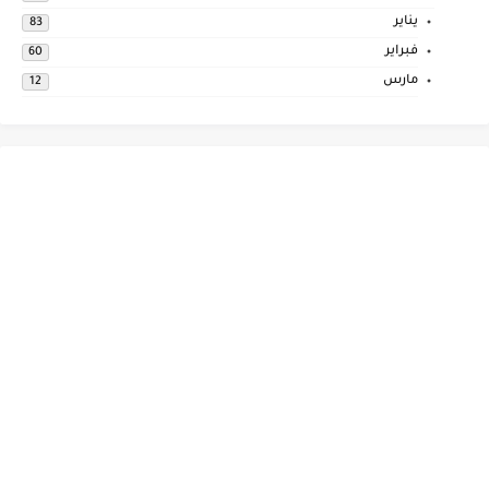
يناير
83
فبراير
60
مارس
12