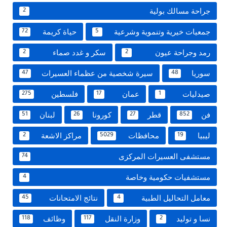
جراحة مسالك بولية
2
جمعيات خيرية وتنموية وشرعية
حياة كريمة
72
5
رمد وجراحة عيون
سكر و غدد صماء
2
2
سوريا
سيرة شخصية من عظماء العسيرات
47
48
صيدليات
عمان
فلسطين
275
17
1
فن
قطر
كورونا
لبنان
51
26
27
852
ليبيا
محافظات
مراكز الاشعة
2
5029
19
مستشفى العسيرات المركزى
74
مستشفيات حكومية وخاصة
4
معامل التحاليل الطبية
نتائج الامتحانات
45
4
نسا و توليد
وزارة النقل
وظائف
118
117
2