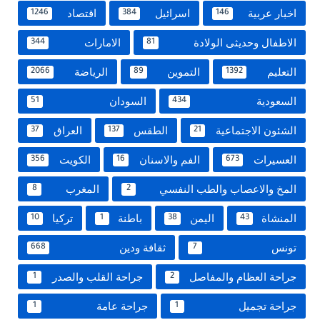
اخبار عربية
اسرائيل
اقتصاد
1246
384
146
الاطفال وحديثى الولادة
الامارات
344
81
التعليم
التموين
الرياضة
2066
89
1392
السعودية
السودان
51
434
الشئون الاجتماعية
الطقس
العراق
37
137
21
العسيرات
الفم والاسنان
الكويت
356
16
673
المخ والاعصاب والطب النفسي
المغرب
8
2
المنشاة
اليمن
باطنة
تركيا
10
1
38
43
تونس
ثقافة ودين
668
7
جراحة العظام والمفاصل
جراحة القلب والصدر
1
2
جراحة تجميل
جراحة عامة
1
1