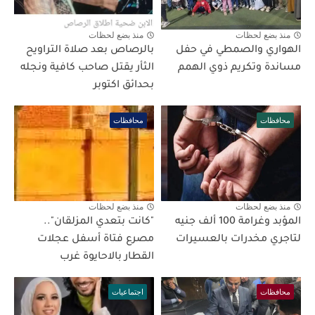
منذ بضع لحظات
منذ بضع لحظات
الهواري والصمطي في حفل
بالرصاص بعد صلاة التراويح
مساندة وتكريم ذوي الهمم
الثأر يقتل صاحب كافية ونجله
بحدائق اكتوبر
محافظات
محافظات
منذ بضع لحظات
منذ بضع لحظات
المؤبد وغرامة 100 ألف جنيه
"كانت بتعدي المزلقان"..
لتاجري مخدرات بالعسيرات
مصرع فتاة أسفل عجلات
القطار بالاحايوة غرب
محافظات
اجتماعيات