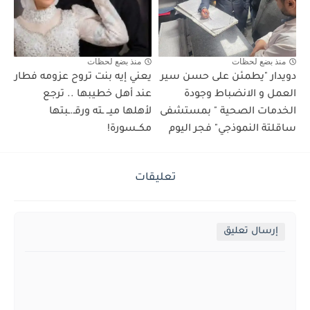
منذ بضع لحظات
منذ بضع لحظات
دويدار "يطمئن على حسن سير
يعني إيه بنت تروح عزومه فطار
العمل و الانضباط وجودة
عند أهل خطيبها .. ترجع
الخدمات الصحية " بمستشفى
لأهلها ميــ ـته ورقـ.ـبتها
ساقلتة النموذجي" فجر اليوم
مكــسورة!
تعليقات
إرسال تعليق