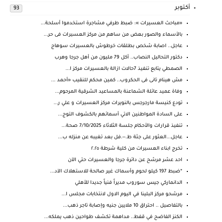
أكتوبر
93
«مباحث العسيرات »: ضبط طرفي مشاجرة استخدموا أسلحة...
بالأسماء والصور بعض من ساهم من مركز العسيرات فى حر...
عاجل.. اصابة شخص بطلقات خرطوش بالعسيرات سوهاج
دكتور التحاليل النصاب.. أكل 79 مليون من أهل جرجا وهرب
الصمطي يتابع تنفيذ 7حالات ازالة بالعسيرات مركز ا...
مش هينام تانى فى الحكروب.. كمين محكم للنقيب «أحمد ...
وفاة عميد عائلة الشماعنة بالمساعيد الشرقية المرحوم...
تودع كنيسة مارجرجس بالنويرات مركز العسيرات و علي ر...
على السادة المواطنين الاتي أسمائهم بالكشوف التوج...
تنفيذ قرارات والأحكام جلسة الثلاثاء 7/10/2025 صحة...
عاجل...العثور على جثة ط.--.فل بعد تغيبه عن منزله ب...
تخرج ابناء العسيرات من كلية شرطة ٢.٢٥
احد عشر مرشح عن دائرة جرجا والعسيرات حتي الآن
*ضبط 197 كيلو لحوم وأسماك غير صالحة للاستهلاك الآد...
الدانماركي جيس سوروب مديراً فنياً جديدا للأهلي
مرشحو مركز البلينا في اليوم الاول لانتخابات مجلس ا...
بالتفاصيل .. احتراق 10 ملايين جنيه وإصابة تاجر ذهب...
الكنز الفاضح في قفط.. مداهمة تكشف طواحين ذهب يملكه...