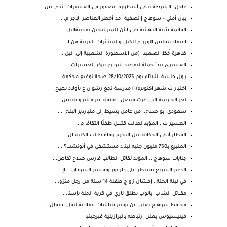
عاجل…الشرطة تنهي أسطورة عصفور في العسيرات اثناء اس...
بيان أمني – سوهاج | تصفية أحد أخطر العناصر الإجرام...
القائمة شبة النهائية حتى الأن للمترشحين بمدينةالبل...
اعتماد مجلس الوزراء للكتل والمتناثرات القريبة من ا...
ظاهرة خُطّ الصعيد: (من الأسطورة الشعبية إلى البل...
العسيري يبدأ حملة لتمهيد شوارع مركز العسيرات
رول جلسة الثلاثاء يوم 28/10/2025 صحة توقيع محكمة ...
اختبارات شهر اكتوبر٢٠٢٥ مدرسة نجع رشوان ع بأولاد بهيج
لغز الجـــريمة التي هزت فيصل - علاقة غير مشروعة تس...
سعودي أبو صلاح.. من عامل بسيط إلى ملياردير البلح ا...
العسيرات.. المؤبد لطالب قتــ.ــل طفلًا انتقامًا م...
القطار أنهى الحكاية قبل التخرج وفاة طالب الكلية ال...
المتبرع بـ750 مليون جنيه لبناء مستشفى في أبوتشت؟.....
جنايات سوهاج .. المؤبد لقاتل الطالب فارس صلاح تفاص...
الدعم السريع يسيطر على دارفور ويقسم السودان.. الإ...
في ليلة الحنة.. إفشال زواج طفلة 14 سنة من رجل متزو...
مقــ.تل الشاب ابانوب بطلق ناري في قرية الحلة بإسنا...
محافظ سوهاج يعلن عن توفير شاشات عملاقة لنقل احتفال...
فينيسيوس يعلن ارتباطه بالبرازيلية فيرجينيا