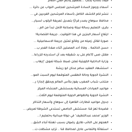
ميلاد بشارة يكتب ...عصفور وحلم الفتي الطائر
أسماء ورموز السادة المرشحين لمجلس النواب عن دائرة ...
ننشر لكم الكشف الكامل بأسماء المرشحين الفرديين في ...
محافظ سوهاج يصدر قرارًا بتعديل تعريفة الركوب لسيار...
بكرى: التعليم رسالة نبيلة وصناعة الأمل تبدأ من الم...
ارتفاع أسعار البنزين في هذا التوقيت.. جريمة اقتصادية!
صورة لقاتل زميله من وقائع تمثيل جريمة الاسماعيلية ...
حسن الخاتمة .. وفاة أحد المصلين أثناء صلاة الفجر ب...
مقتل صبى 12عام على يد شقيقه بعد أن استدرجه للزراعا...
وزارة الداخلية الكويتية تعلن ضبط شبكة تمويل "إرهاب...
استشهاد العقيد سامر عدنان ابو ريشة
النشرة الجوية وحالة الطقس المتوقعة ليوم السبت المو...
منتخب شباب المغرب يفوز بكأس العالم ويحقق إنجازا ر...
مواعيد العيادات المسائية بمستشفى المنشاه المركز
النشرة الجوية والظواهر الجوية المتوقعة ليوم الثلاث...
جدول مواعيد قطارات القاهرة إلى سوهاج وأسعار التذاكر
فضيحة تهز قنا: مستشفى الجامعي تستدعي الشرطة لمريض ...
الوزير "محمد عبداللطيف" في جولة ميدانية بـ«تعليم ا...
الهجوم على النائب طارق رضوان بسبب تهنئة أبناء الشق...
استغاثة والتماس عاجل لمحافظ قنا .. تزايد مشكلات ت...