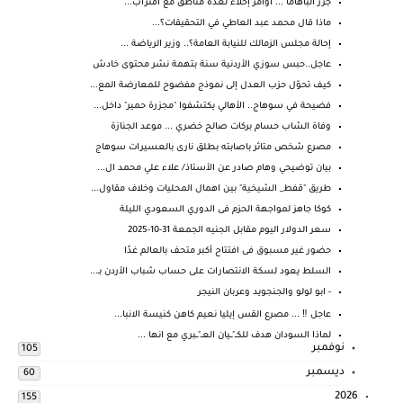
جزر الباهاما ... أوامر إخلاء لعدة مناطق مع اقتراب...
ماذا قال محمد عبد العاطي في التحقيقات؟...
إحالة مجلس الزمالك للنيابة العامة؟.. وزير الرياضة ...
عاجل..حبس سوزي الأردنية سنة بتهمة نشر محتوى خادش
كيف تحوّل حزب العدل إلى نموذج مفضوح للمعارضة المع...
فضيحة في سوهاج.. الأهالي يكتشفوا "مجزرة حمير" داخل...
وفاة الشاب حسام بركات صالح خضري ... موعد الجنازة
مصرع شخص متاثر باصابته بطلق نارى بالعسيرات سوهاج
بيان توضيحي وهام صادر عن الأستاذ/ علاء علي محمد ال...
طريق "قفط_ الشيخية" بين اهمال المحليات وخلاف مقاول...
كوكا جاهز لمواجهة الحزم فى الدوري السعودي الليلة
سعر الدولار اليوم مقابل الجنيه الجمعة 31-10-2025
حضور غير مسبوق فى افتتاح أكبر متحف بالعالم غدًا
السلط يعود لسكة الانتصارات على حساب شباب الأردن بـ...
- ابو لولو والجنجويد وعربان النيجر
عاجل ‼️ ... مصرع القس إيليا نعيم كاهن كنيسة الانبا...
لماذا السودان هدف للكــ"ــيان العــ"ــبري مع انها ...
نوفمبر
105
ديسمبر
60
2026
155