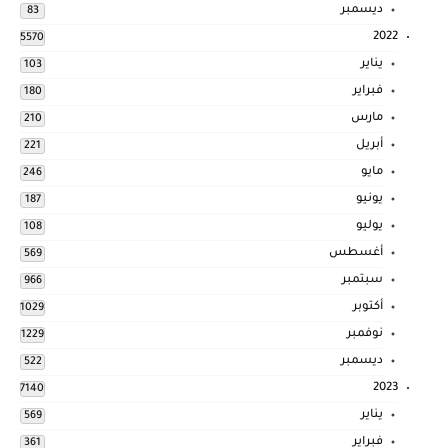
ديسمبر
83
2022
5570
يناير
103
فبراير
180
مارس
210
أبريل
221
مايو
246
يونيو
187
يوليو
108
أغسطس
569
سبتمبر
966
أكتوبر
1029
نوفمبر
1229
ديسمبر
522
2023
7140
يناير
569
فبراير
361