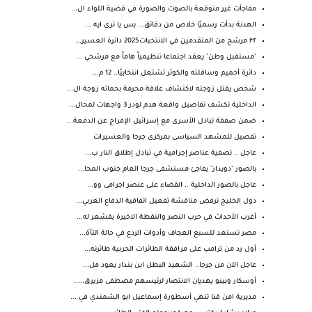
مفاجآت غير متوقعة بالصوت والصورة في قضية اللواء ال...
الهدنة بدأت رسميًا خلاص من دقائق... بس يا ترى ايه ...
٣٢ مرشح من المتقدمين في الانتخبات2025 دائرة العسير...
"مستقبل وطن" يعقد اجتماعا تنظيمياً هاماً مع مرشحي ...
دائرة أخميم وساقلته والكوثر تشتعل انتخابيًا.. 12 م...
شخص يقتل زوجته لاكتشاف علاقة محرمة بحماته زوجة ال...
الداخلية تكشف تفاصيل واقعة هدم لودر 3 واجهات لمحال...
ضمن صفقة تبادل الأسرى مع إسرائيل الإفراج عن الدفعة...
تفصيل للمشهد السياسى بمركزى جرجا والعسيرات
عاجل .. تصفية عناصر إجرامية في تبادل إطلاق النار ب...
بالصور "دويدار" يفاجئ مستشفى جرجا العام جنوب المحا...
عاجل بالصور الداخلية .. القضاء على عنصر اجرامى وو...
دول الخليج ترفض مناقشة تفعيل اتفاقية الدفاع العربي...
أغرب الأحداث في حرب النصر والنقطة الاخيرة يقشعر له...
مصر تستعد للسبع العجاف وأدوات الردع في حالة التأهّ...
أول رد من ترامب على مرافقة الطائرات الحربية طائرته...
عاجل الآن من جرجا.. الشهيد البطل ابن بندار يعود مل...
أوسكار وبيبو يهديان الانتصار لرئيسهم مصطفى مزيرق.....
مديرية امن قنا تنهي أسطورة إسماعيل ابو الشمندي في ...