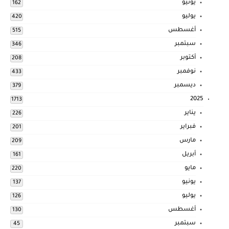
يونيو
162
يوليو
420
أغسطس
515
سبتمبر
346
أكتوبر
208
نوفمبر
433
ديسمبر
379
2025
1713
يناير
226
فبراير
201
مارس
209
أبريل
161
مايو
220
يونيو
137
يوليو
126
أغسطس
130
سبتمبر
45