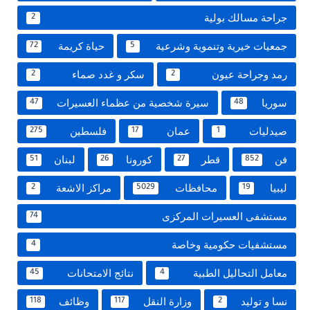
جراحة مسالك بولية
2
جمعيات خيرية وتنموية وشرعية
حياة كريمة
72
5
رمد وجراحة عيون
سكر و غدد صماء
2
2
سوريا
سيرة شخصية من عظماء العسيرات
47
48
صيدليات
عمان
فلسطين
275
17
1
فن
قطر
كورونا
لبنان
51
26
27
852
ليبيا
محافظات
مراكز الاشعة
2
5029
19
مستشفى العسيرات المركزى
74
مستشفيات حكومية وخاصة
4
معامل التحاليل الطبية
نتائج الامتحانات
45
4
نسا و توليد
وزارة النقل
وظائف
118
117
2