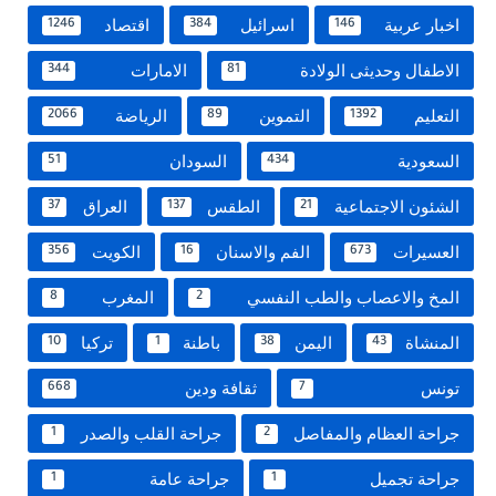
اخبار عربية
اسرائيل
اقتصاد
1246
384
146
الاطفال وحديثى الولادة
الامارات
344
81
التعليم
التموين
الرياضة
2066
89
1392
السعودية
السودان
51
434
الشئون الاجتماعية
الطقس
العراق
37
137
21
العسيرات
الفم والاسنان
الكويت
356
16
673
المخ والاعصاب والطب النفسي
المغرب
8
2
المنشاة
اليمن
باطنة
تركيا
10
1
38
43
تونس
ثقافة ودين
668
7
جراحة العظام والمفاصل
جراحة القلب والصدر
1
2
جراحة تجميل
جراحة عامة
1
1