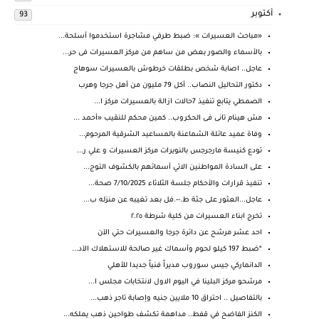
أكتوبر
93
«مباحث العسيرات »: ضبط طرفي مشاجرة استخدموا أسلحة...
بالأسماء والصور بعض من ساهم من مركز العسيرات فى حر...
عاجل.. اصابة شخص بطلقات خرطوش بالعسيرات سوهاج
دكتور التحاليل النصاب.. أكل 79 مليون من أهل جرجا وهرب
الصمطي يتابع تنفيذ 7حالات ازالة بالعسيرات مركز ا...
مش هينام تانى فى الحكروب.. كمين محكم للنقيب «أحمد ...
وفاة عميد عائلة الشماعنة بالمساعيد الشرقية المرحوم...
تودع كنيسة مارجرجس بالنويرات مركز العسيرات و علي ر...
على السادة المواطنين الاتي أسمائهم بالكشوف التوج...
تنفيذ قرارات والأحكام جلسة الثلاثاء 7/10/2025 صحة...
عاجل...العثور على جثة ط.--.فل بعد تغيبه عن منزله ب...
تخرج ابناء العسيرات من كلية شرطة ٢.٢٥
احد عشر مرشح عن دائرة جرجا والعسيرات حتي الآن
*ضبط 197 كيلو لحوم وأسماك غير صالحة للاستهلاك الآد...
الدانماركي جيس سوروب مديراً فنياً جديدا للأهلي
مرشحو مركز البلينا في اليوم الاول لانتخابات مجلس ا...
بالتفاصيل .. احتراق 10 ملايين جنيه وإصابة تاجر ذهب...
الكنز الفاضح في قفط.. مداهمة تكشف طواحين ذهب يملكه...