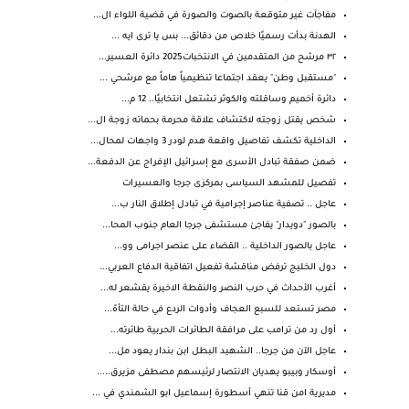
مفاجآت غير متوقعة بالصوت والصورة في قضية اللواء ال...
الهدنة بدأت رسميًا خلاص من دقائق... بس يا ترى ايه ...
٣٢ مرشح من المتقدمين في الانتخبات2025 دائرة العسير...
"مستقبل وطن" يعقد اجتماعا تنظيمياً هاماً مع مرشحي ...
دائرة أخميم وساقلته والكوثر تشتعل انتخابيًا.. 12 م...
شخص يقتل زوجته لاكتشاف علاقة محرمة بحماته زوجة ال...
الداخلية تكشف تفاصيل واقعة هدم لودر 3 واجهات لمحال...
ضمن صفقة تبادل الأسرى مع إسرائيل الإفراج عن الدفعة...
تفصيل للمشهد السياسى بمركزى جرجا والعسيرات
عاجل .. تصفية عناصر إجرامية في تبادل إطلاق النار ب...
بالصور "دويدار" يفاجئ مستشفى جرجا العام جنوب المحا...
عاجل بالصور الداخلية .. القضاء على عنصر اجرامى وو...
دول الخليج ترفض مناقشة تفعيل اتفاقية الدفاع العربي...
أغرب الأحداث في حرب النصر والنقطة الاخيرة يقشعر له...
مصر تستعد للسبع العجاف وأدوات الردع في حالة التأهّ...
أول رد من ترامب على مرافقة الطائرات الحربية طائرته...
عاجل الآن من جرجا.. الشهيد البطل ابن بندار يعود مل...
أوسكار وبيبو يهديان الانتصار لرئيسهم مصطفى مزيرق.....
مديرية امن قنا تنهي أسطورة إسماعيل ابو الشمندي في ...