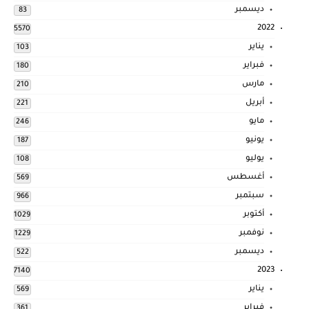
ديسمبر
83
2022
5570
يناير
103
فبراير
180
مارس
210
أبريل
221
مايو
246
يونيو
187
يوليو
108
أغسطس
569
سبتمبر
966
أكتوبر
1029
نوفمبر
1229
ديسمبر
522
2023
7140
يناير
569
فبراير
361