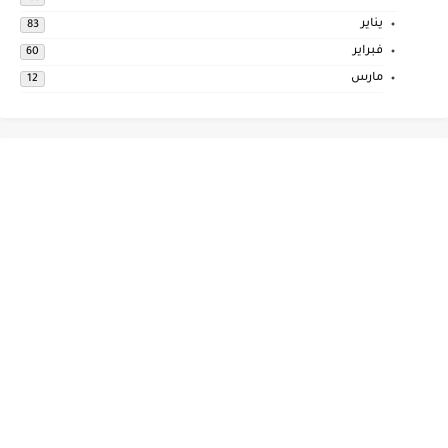
يناير
83
فبراير
60
مارس
12