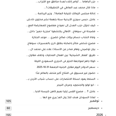
جزر الباهاما ... أوامر إخلاء لعدة مناطق مع اقتراب...
ماذا قال محمد عبد العاطي في التحقيقات؟...
إحالة مجلس الزمالك للنيابة العامة؟.. وزير الرياضة ...
عاجل..حبس سوزي الأردنية سنة بتهمة نشر محتوى خادش
كيف تحوّل حزب العدل إلى نموذج مفضوح للمعارضة المع...
فضيحة في سوهاج.. الأهالي يكتشفوا "مجزرة حمير" داخل...
وفاة الشاب حسام بركات صالح خضري ... موعد الجنازة
مصرع شخص متاثر باصابته بطلق نارى بالعسيرات سوهاج
بيان توضيحي وهام صادر عن الأستاذ/ علاء علي محمد ال...
طريق "قفط_ الشيخية" بين اهمال المحليات وخلاف مقاول...
كوكا جاهز لمواجهة الحزم فى الدوري السعودي الليلة
سعر الدولار اليوم مقابل الجنيه الجمعة 31-10-2025
حضور غير مسبوق فى افتتاح أكبر متحف بالعالم غدًا
السلط يعود لسكة الانتصارات على حساب شباب الأردن بـ...
- ابو لولو والجنجويد وعربان النيجر
عاجل ‼️ ... مصرع القس إيليا نعيم كاهن كنيسة الانبا...
لماذا السودان هدف للكــ"ــيان العــ"ــبري مع انها ...
نوفمبر
105
ديسمبر
60
2026
155