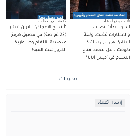
منذ بضع لحظات
منذ بضع لحظات
الدرونز بدأت تضرب،
"أشباح الأعماق".. إيران تنشر
والمطارات قفلت، ولغة
(22 غواصة) في مضيق هرمز:
البنادق هي اللي سائدة
مـ،ـصيدة الألغام وصـ،ـواريخ
دلوقت.. هل سقط قناع
الكروز تحت الميّة!
السلام في أديس أبابا؟
تعليقات
إرسال تعليق