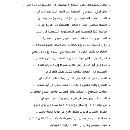
عاجل…الشرطة تنهي أسطورة عصفور في العسيرات اثناء اس...
بيان أمني – سوهاج | تصفية أحد أخطر العناصر الإجرام...
القائمة شبة النهائية حتى الأن للمترشحين بمدينةالبل...
اعتماد مجلس الوزراء للكتل والمتناثرات القريبة من ا...
ظاهرة خُطّ الصعيد: (من الأسطورة الشعبية إلى البل...
العسيري يبدأ حملة لتمهيد شوارع مركز العسيرات
رول جلسة الثلاثاء يوم 28/10/2025 صحة توقيع محكمة ...
اختبارات شهر اكتوبر٢٠٢٥ مدرسة نجع رشوان ع بأولاد بهيج
لغز الجـــريمة التي هزت فيصل - علاقة غير مشروعة تس...
سعودي أبو صلاح.. من عامل بسيط إلى ملياردير البلح ا...
العسيرات.. المؤبد لطالب قتــ.ــل طفلًا انتقامًا م...
القطار أنهى الحكاية قبل التخرج وفاة طالب الكلية ال...
المتبرع بـ750 مليون جنيه لبناء مستشفى في أبوتشت؟.....
جنايات سوهاج .. المؤبد لقاتل الطالب فارس صلاح تفاص...
الدعم السريع يسيطر على دارفور ويقسم السودان.. الإ...
في ليلة الحنة.. إفشال زواج طفلة 14 سنة من رجل متزو...
مقــ.تل الشاب ابانوب بطلق ناري في قرية الحلة بإسنا...
محافظ سوهاج يعلن عن توفير شاشات عملاقة لنقل احتفال...
فينيسيوس يعلن ارتباطه بالبرازيلية فيرجينيا