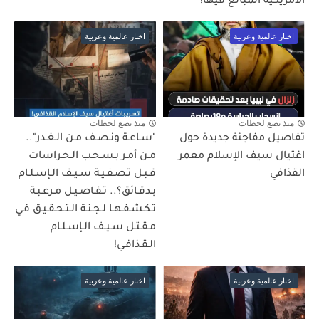
الأمريكية المبالغ فيها!
اخبار عالمية وعربية
اخبار عالمية وعربية
منذ بضع لحظات
منذ بضع لحظات
تفاصيل مفاجئة جديدة حول
"سـاعـة ونـصـف مـن الـغـدر"..
اغتيال سيف الإسلام معمر
مـن أمـر بـسـحـب الـحـراسات
القذافي
قـبـل تـصـفـيـة سـيـف الـإسـلـام
بـدقـائق؟.. تـفـاصـيـل مـرعـبـة
تـكـشـفـهـا لـجـنـة الـتـحـقـيـق فـي
مـقـتـل سـيـف الـإسـلـام
الـقـذافـي!
اخبار عالمية وعربية
اخبار عالمية وعربية