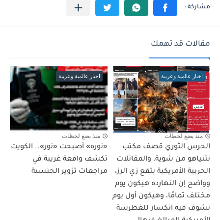
مقالات قد تهمك
اخبار عالمية وعربية
اخبار عالمية وعربية
منذ بضع لحظات
منذ بضع لحظات
الحرس الثوري قصف مكتب
«نوره» أصبحت «نور».. الكويت
نتنياهو من شوية، والمقاتلات
تكشف واقعة غريبة في
الحربية الأمريكية بتقع زي الرز،
مراجعات تزوير الجنسية
وواضح إن النهارده هيكون يوم
مختلف تمامًا، وهيكون أول يوم
نشوف فيه انكسار للغطرسة