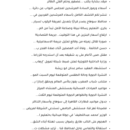
ميلاد بشارة يكتب ...عصفور وحلم الفتي الطائر
أسماء ورموز السادة المرشحين لمجلس النواب عن دائرة ...
ننشر لكم الكشف الكامل بأسماء المرشحين الفرديين في ...
محافظ سوهاج يصدر قرارًا بتعديل تعريفة الركوب لسيار...
بكرى: التعليم رسالة نبيلة وصناعة الأمل تبدأ من الم...
ارتفاع أسعار البنزين في هذا التوقيت.. جريمة اقتصادية!
صورة لقاتل زميله من وقائع تمثيل جريمة الاسماعيلية ...
حسن الخاتمة .. وفاة أحد المصلين أثناء صلاة الفجر ب...
مقتل صبى 12عام على يد شقيقه بعد أن استدرجه للزراعا...
وزارة الداخلية الكويتية تعلن ضبط شبكة تمويل "إرهاب...
استشهاد العقيد سامر عدنان ابو ريشة
النشرة الجوية وحالة الطقس المتوقعة ليوم السبت المو...
منتخب شباب المغرب يفوز بكأس العالم ويحقق إنجازا ر...
مواعيد العيادات المسائية بمستشفى المنشاه المركز
النشرة الجوية والظواهر الجوية المتوقعة ليوم الثلاث...
جدول مواعيد قطارات القاهرة إلى سوهاج وأسعار التذاكر
فضيحة تهز قنا: مستشفى الجامعي تستدعي الشرطة لمريض ...
الوزير "محمد عبداللطيف" في جولة ميدانية بـ«تعليم ا...
الهجوم على النائب طارق رضوان بسبب تهنئة أبناء الشق...
استغاثة والتماس عاجل لمحافظ قنا .. تزايد مشكلات ت...