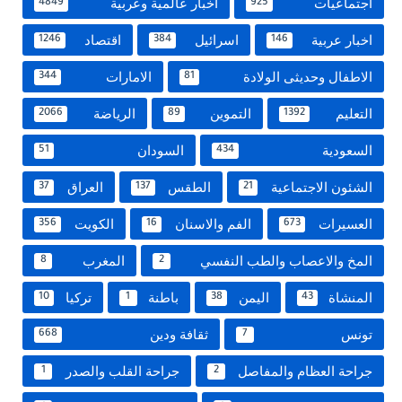
اجتماعيات
اخبار عالمية وعربية
4849
925
اخبار عربية
اسرائيل
اقتصاد
1246
384
146
الاطفال وحديثى الولادة
الامارات
344
81
التعليم
التموين
الرياضة
2066
89
1392
السعودية
السودان
51
434
الشئون الاجتماعية
الطقس
العراق
37
137
21
العسيرات
الفم والاسنان
الكويت
356
16
673
المخ والاعصاب والطب النفسي
المغرب
8
2
المنشاة
اليمن
باطنة
تركيا
10
1
38
43
تونس
ثقافة ودين
668
7
جراحة العظام والمفاصل
جراحة القلب والصدر
1
2