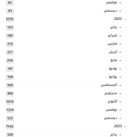
نوفمبر
64
ديسمبر
83
2022
5570
يناير
103
فبراير
180
مارس
210
أبريل
221
مايو
246
يونيو
187
يوليو
108
أغسطس
569
سبتمبر
966
أكتوبر
1029
نوفمبر
1229
ديسمبر
522
2023
7140
يناير
569