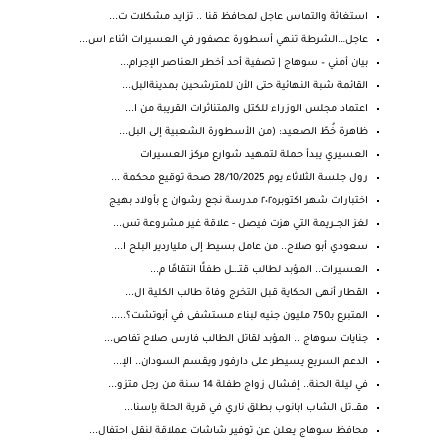
استغاثة والتماس عاجل لمحافظ قنا .. تزايد مشكلات ت...
عاجل…الشرطة تنهي أسطورة عصفور في العسيرات اثناء اس...
بيان أمني – سوهاج | تصفية أحد أخطر العناصر الإجرام...
القائمة شبة النهائية حتى الأن للمترشحين بمدينةالبل...
اعتماد مجلس الوزراء للكتل والمتناثرات القريبة من ا...
ظاهرة خُطّ الصعيد: (من الأسطورة الشعبية إلى البل...
العسيري يبدأ حملة لتمهيد شوارع مركز العسيرات
رول جلسة الثلاثاء يوم 28/10/2025 صحة توقيع محكمة ...
اختبارات شهر اكتوبر٢٠٢٥ مدرسة نجع رشوان ع بأولاد بهيج
لغز الجـــريمة التي هزت فيصل - علاقة غير مشروعة تس...
سعودي أبو صلاح.. من عامل بسيط إلى ملياردير البلح ا...
العسيرات.. المؤبد لطالب قتــ.ــل طفلًا انتقامًا م...
القطار أنهى الحكاية قبل التخرج وفاة طالب الكلية ال...
المتبرع بـ750 مليون جنيه لبناء مستشفى في أبوتشت؟.....
جنايات سوهاج .. المؤبد لقاتل الطالب فارس صلاح تفاص...
الدعم السريع يسيطر على دارفور ويقسم السودان.. الإ...
في ليلة الحنة.. إفشال زواج طفلة 14 سنة من رجل متزو...
مقــ.تل الشاب ابانوب بطلق ناري في قرية الحلة بإسنا...
محافظ سوهاج يعلن عن توفير شاشات عملاقة لنقل احتفال...