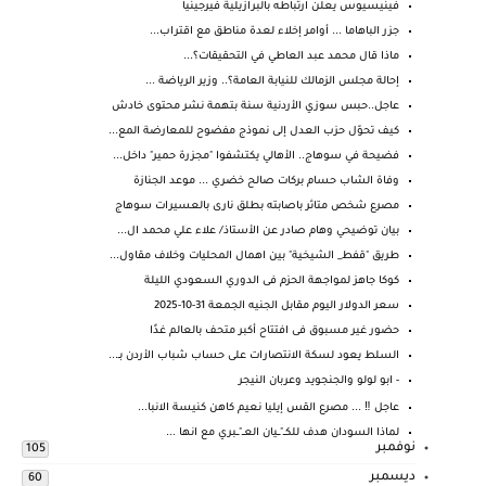
فينيسيوس يعلن ارتباطه بالبرازيلية فيرجينيا
جزر الباهاما ... أوامر إخلاء لعدة مناطق مع اقتراب...
ماذا قال محمد عبد العاطي في التحقيقات؟...
إحالة مجلس الزمالك للنيابة العامة؟.. وزير الرياضة ...
عاجل..حبس سوزي الأردنية سنة بتهمة نشر محتوى خادش
كيف تحوّل حزب العدل إلى نموذج مفضوح للمعارضة المع...
فضيحة في سوهاج.. الأهالي يكتشفوا "مجزرة حمير" داخل...
وفاة الشاب حسام بركات صالح خضري ... موعد الجنازة
مصرع شخص متاثر باصابته بطلق نارى بالعسيرات سوهاج
بيان توضيحي وهام صادر عن الأستاذ/ علاء علي محمد ال...
طريق "قفط_ الشيخية" بين اهمال المحليات وخلاف مقاول...
كوكا جاهز لمواجهة الحزم فى الدوري السعودي الليلة
سعر الدولار اليوم مقابل الجنيه الجمعة 31-10-2025
حضور غير مسبوق فى افتتاح أكبر متحف بالعالم غدًا
السلط يعود لسكة الانتصارات على حساب شباب الأردن بـ...
- ابو لولو والجنجويد وعربان النيجر
عاجل ‼️ ... مصرع القس إيليا نعيم كاهن كنيسة الانبا...
لماذا السودان هدف للكــ"ــيان العــ"ــبري مع انها ...
نوفمبر
105
ديسمبر
60