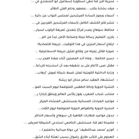
مديرية امن قنا تنهي أسطورة إسماعيل ابو الشمندي في ...
ميلاد بشارة يكتب ...عصفور وحلم الفتي الطائر
أسماء ورموز السادة المرشحين لمجلس النواب عن دائرة ...
ننشر لكم الكشف الكامل بأسماء المرشحين الفرديين في ...
محافظ سوهاج يصدر قرارًا بتعديل تعريفة الركوب لسيار...
بكرى: التعليم رسالة نبيلة وصناعة الأمل تبدأ من الم...
ارتفاع أسعار البنزين في هذا التوقيت.. جريمة اقتصادية!
صورة لقاتل زميله من وقائع تمثيل جريمة الاسماعيلية ...
حسن الخاتمة .. وفاة أحد المصلين أثناء صلاة الفجر ب...
مقتل صبى 12عام على يد شقيقه بعد أن استدرجه للزراعا...
وزارة الداخلية الكويتية تعلن ضبط شبكة تمويل "إرهاب...
استشهاد العقيد سامر عدنان ابو ريشة
النشرة الجوية وحالة الطقس المتوقعة ليوم السبت المو...
منتخب شباب المغرب يفوز بكأس العالم ويحقق إنجازا ر...
مواعيد العيادات المسائية بمستشفى المنشاه المركز
النشرة الجوية والظواهر الجوية المتوقعة ليوم الثلاث...
جدول مواعيد قطارات القاهرة إلى سوهاج وأسعار التذاكر
فضيحة تهز قنا: مستشفى الجامعي تستدعي الشرطة لمريض ...
الوزير "محمد عبداللطيف" في جولة ميدانية بـ«تعليم ا...
الهجوم على النائب طارق رضوان بسبب تهنئة أبناء الشق...