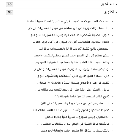
سبتمبر
45
أكتوبر
93
«مباحث العسيرات »: ضبط طرفي مشاجرة استخدموا أسلحة...
بالأسماء والصور بعض من ساهم من مركز العسيرات فى حر...
عاجل.. اصابة شخص بطلقات خرطوش بالعسيرات سوهاج
دكتور التحاليل النصاب.. أكل 79 مليون من أهل جرجا وهرب
الصمطي يتابع تنفيذ 7حالات ازالة بالعسيرات مركز ا...
مش هينام تانى فى الحكروب.. كمين محكم للنقيب «أحمد ...
وفاة عميد عائلة الشماعنة بالمساعيد الشرقية المرحوم...
تودع كنيسة مارجرجس بالنويرات مركز العسيرات و علي ر...
على السادة المواطنين الاتي أسمائهم بالكشوف التوج...
تنفيذ قرارات والأحكام جلسة الثلاثاء 7/10/2025 صحة...
عاجل...العثور على جثة ط.--.فل بعد تغيبه عن منزله ب...
تخرج ابناء العسيرات من كلية شرطة ٢.٢٥
احد عشر مرشح عن دائرة جرجا والعسيرات حتي الآن
*ضبط 197 كيلو لحوم وأسماك غير صالحة للاستهلاك الآد...
الدانماركي جيس سوروب مديراً فنياً جديدا للأهلي
مرشحو مركز البلينا في اليوم الاول لانتخابات مجلس ا...
بالتفاصيل .. احتراق 10 ملايين جنيه وإصابة تاجر ذهب...