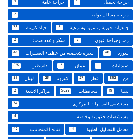
جراحة تجميل
جراحة عامة
1
1
جراحة مسالك بولية
2
جمعيات خيرية وتنموية وشرعية
حياة كريمة
72
5
رمد وجراحة عيون
سكر و غدد صماء
2
2
سوريا
سيرة شخصية من عظماء العسيرات
47
48
صيدليات
عمان
فلسطين
275
17
1
فن
قطر
كورونا
لبنان
51
26
27
852
ليبيا
محافظات
مراكز الاشعة
2
5029
19
مستشفى العسيرات المركزى
74
مستشفيات حكومية وخاصة
4
معامل التحاليل الطبية
نتائج الامتحانات
45
4