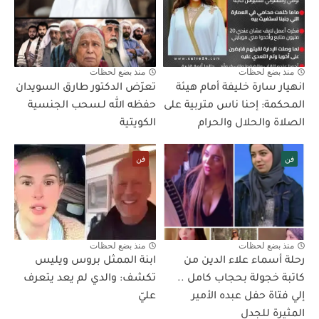
منذ بضع لحظات
منذ بضع لحظات
انهيار سارة خليفة أمام هيئة
تعرّض الدكتور طارق السويدان
المحكمة: إحنا ناس متربية على
حفظه الله لـسحب الجنسية
الصلاة والحلال والحرام
الكويتية
فن
فن
منذ بضع لحظات
منذ بضع لحظات
رحلة أسماء علاء الدين من
ابنة الممثل بروس ويليس
كاتبة خجولة بحجاب كامل ..
تكشف: والدي لم يعد يتعرف
إلي فتاة حفل عبده الأمير
عليّ
المثيرة للجدل