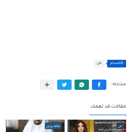
الأقسام
فن
مقالات قد تهمك
فن
ثقافة ودين