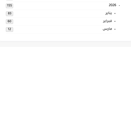
2026
155
يناير
83
فبراير
60
مارس
12