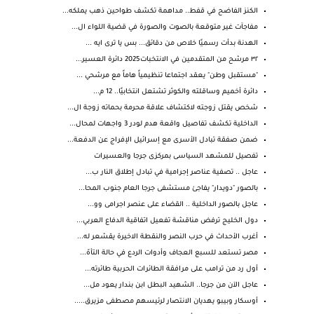
الكنز الفاضح في قفط.. مداهمة تكشف طواحين ذهب يملكه...
مفاجآت غير متوقعة بالصوت والصورة في قضية اللواء ال...
الهدنة بدأت رسميًا خلاص من دقائق... بس يا ترى ايه ...
٣٢ مرشح من المتقدمين في الانتخبات2025 دائرة العسير...
"مستقبل وطن" يعقد اجتماعا تنظيمياً هاماً مع مرشحي ...
دائرة أخميم وساقلته والكوثر تشتعل انتخابيًا.. 12 م...
شخص يقتل زوجته لاكتشاف علاقة محرمة بحماته زوجة ال...
الداخلية تكشف تفاصيل واقعة هدم لودر 3 واجهات لمحال...
ضمن صفقة تبادل الأسرى مع إسرائيل الإفراج عن الدفعة...
تفصيل للمشهد السياسى بمركزى جرجا والعسيرات
عاجل .. تصفية عناصر إجرامية في تبادل إطلاق النار ب...
بالصور "دويدار" يفاجئ مستشفى جرجا العام جنوب المحا...
عاجل بالصور الداخلية .. القضاء على عنصر اجرامى وو...
دول الخليج ترفض مناقشة تفعيل اتفاقية الدفاع العربي...
أغرب الأحداث في حرب النصر والنقطة الاخيرة يقشعر له...
مصر تستعد للسبع العجاف وأدوات الردع في حالة التأهّ...
أول رد من ترامب على مرافقة الطائرات الحربية طائرته...
عاجل الآن من جرجا.. الشهيد البطل ابن بندار يعود مل...
أوسكار وبيبو يهديان الانتصار لرئيسهم مصطفى مزيرق.....