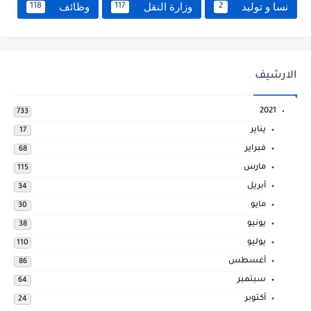
نسا و توليد
وزارة النقل
وظائف
118
117
2
الارشيف
2021
733
يناير
17
فبراير
68
مارس
115
أبريل
34
مايو
30
يونيو
38
يوليو
110
أغسطس
86
سبتمبر
64
أكتوبر
24