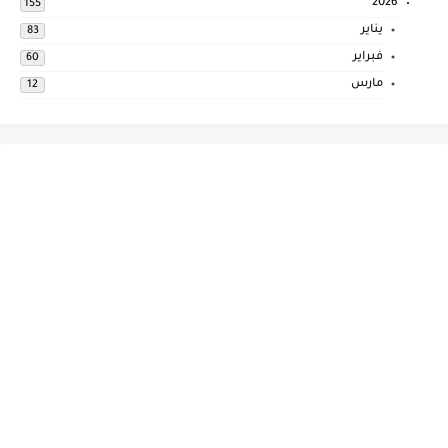
2026
155
يناير
83
فبراير
60
مارس
12