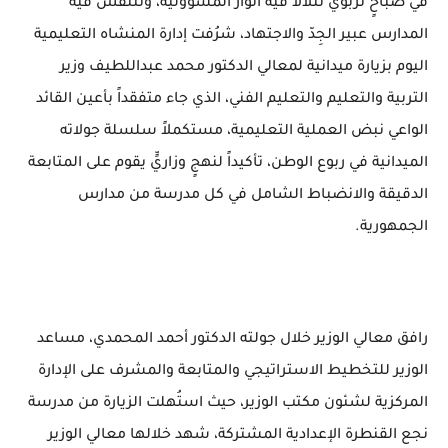
في صباحٍ تربويٍّ تتلألأ فيه أنوار المسؤولية، وتتنفس فيه
المدارس عبير الجِدّ والاجتهاد، شرُفت إدارة المنشاه التعليمية
اليوم بزيارة ميدانية لمعالي الدكتور محمد عبداللطيف وزير
التربية والتعليم والتعليم الفني، الذي جاء متفقداً بأعين القائد
الواعي نبض العملية التعليمية، مستكملاً سلسلة جولاته
الميدانية في ربوع الوطن، تأكيداً لنهجٍ وزاريٍّ يقوم على المتابعة
الدقيقة والانضباط الشامل في كل مدرسة من مدارس
الجمهورية.
رافق معالي الوزير خلال جولته الدكتور أحمد المحمدي، مساعد
الوزير للتخطيط الاستراتيجي والمتابعة والمشرف على الإدارة
المركزية لشئون مكتب الوزير، حيث استُهلت الزيارة من مدرسة
نجع القنطرة الإعدادية المشتركة، شهد خلالها معالي الوزير