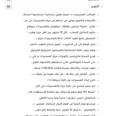
أكتوبر
93
«مباحث العسيرات »: ضبط طرفي مشاجرة استخدموا أسلحة...
بالأسماء والصور بعض من ساهم من مركز العسيرات فى حر...
عاجل.. اصابة شخص بطلقات خرطوش بالعسيرات سوهاج
دكتور التحاليل النصاب.. أكل 79 مليون من أهل جرجا وهرب
الصمطي يتابع تنفيذ 7حالات ازالة بالعسيرات مركز ا...
مش هينام تانى فى الحكروب.. كمين محكم للنقيب «أحمد ...
وفاة عميد عائلة الشماعنة بالمساعيد الشرقية المرحوم...
تودع كنيسة مارجرجس بالنويرات مركز العسيرات و علي ر...
على السادة المواطنين الاتي أسمائهم بالكشوف التوج...
تنفيذ قرارات والأحكام جلسة الثلاثاء 7/10/2025 صحة...
عاجل...العثور على جثة ط.--.فل بعد تغيبه عن منزله ب...
تخرج ابناء العسيرات من كلية شرطة ٢.٢٥
احد عشر مرشح عن دائرة جرجا والعسيرات حتي الآن
*ضبط 197 كيلو لحوم وأسماك غير صالحة للاستهلاك الآد...
الدانماركي جيس سوروب مديراً فنياً جديدا للأهلي
مرشحو مركز البلينا في اليوم الاول لانتخابات مجلس ا...
بالتفاصيل .. احتراق 10 ملايين جنيه وإصابة تاجر ذهب...