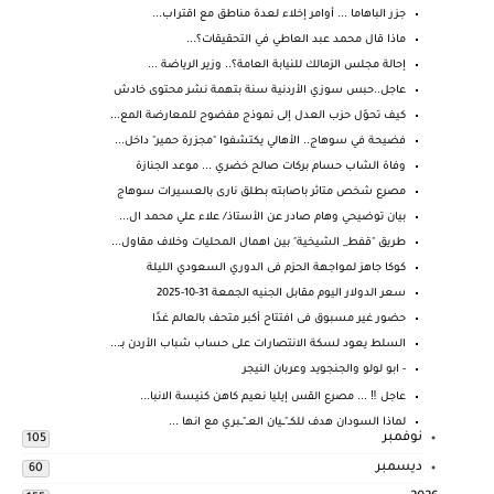
جزر الباهاما ... أوامر إخلاء لعدة مناطق مع اقتراب...
ماذا قال محمد عبد العاطي في التحقيقات؟...
إحالة مجلس الزمالك للنيابة العامة؟.. وزير الرياضة ...
عاجل..حبس سوزي الأردنية سنة بتهمة نشر محتوى خادش
كيف تحوّل حزب العدل إلى نموذج مفضوح للمعارضة المع...
فضيحة في سوهاج.. الأهالي يكتشفوا "مجزرة حمير" داخل...
وفاة الشاب حسام بركات صالح خضري ... موعد الجنازة
مصرع شخص متاثر باصابته بطلق نارى بالعسيرات سوهاج
بيان توضيحي وهام صادر عن الأستاذ/ علاء علي محمد ال...
طريق "قفط_ الشيخية" بين اهمال المحليات وخلاف مقاول...
كوكا جاهز لمواجهة الحزم فى الدوري السعودي الليلة
سعر الدولار اليوم مقابل الجنيه الجمعة 31-10-2025
حضور غير مسبوق فى افتتاح أكبر متحف بالعالم غدًا
السلط يعود لسكة الانتصارات على حساب شباب الأردن بـ...
- ابو لولو والجنجويد وعربان النيجر
عاجل ‼️ ... مصرع القس إيليا نعيم كاهن كنيسة الانبا...
لماذا السودان هدف للكــ"ــيان العــ"ــبري مع انها ...
نوفمبر
105
ديسمبر
60