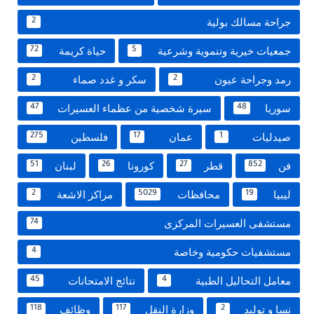
جراحة مسالك بولية
2
جمعيات خيرية وتنموية وشرعية
حياة كريمة
72
5
رمد وجراحة عيون
سكر و غدد صماء
2
2
سوريا
سيرة شخصية من عظماء العسيرات
47
48
صيدليات
عمان
فلسطين
275
17
1
فن
قطر
كورونا
لبنان
51
26
27
852
ليبيا
محافظات
مراكز الاشعة
2
5029
19
مستشفى العسيرات المركزى
74
مستشفيات حكومية وخاصة
4
معامل التحاليل الطبية
نتائج الامتحانات
45
4
نسا و توليد
وزارة النقل
وظائف
118
117
2