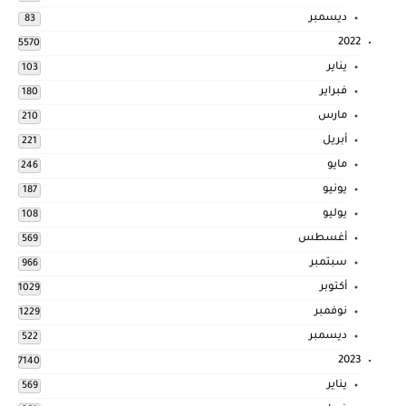
ديسمبر
83
2022
5570
يناير
103
فبراير
180
مارس
210
أبريل
221
مايو
246
يونيو
187
يوليو
108
أغسطس
569
سبتمبر
966
أكتوبر
1029
نوفمبر
1229
ديسمبر
522
2023
7140
يناير
569