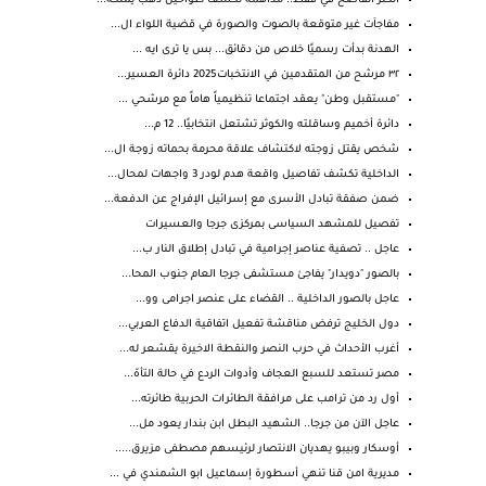
الكنز الفاضح في قفط.. مداهمة تكشف طواحين ذهب يملكه...
مفاجآت غير متوقعة بالصوت والصورة في قضية اللواء ال...
الهدنة بدأت رسميًا خلاص من دقائق... بس يا ترى ايه ...
٣٢ مرشح من المتقدمين في الانتخبات2025 دائرة العسير...
"مستقبل وطن" يعقد اجتماعا تنظيمياً هاماً مع مرشحي ...
دائرة أخميم وساقلته والكوثر تشتعل انتخابيًا.. 12 م...
شخص يقتل زوجته لاكتشاف علاقة محرمة بحماته زوجة ال...
الداخلية تكشف تفاصيل واقعة هدم لودر 3 واجهات لمحال...
ضمن صفقة تبادل الأسرى مع إسرائيل الإفراج عن الدفعة...
تفصيل للمشهد السياسى بمركزى جرجا والعسيرات
عاجل .. تصفية عناصر إجرامية في تبادل إطلاق النار ب...
بالصور "دويدار" يفاجئ مستشفى جرجا العام جنوب المحا...
عاجل بالصور الداخلية .. القضاء على عنصر اجرامى وو...
دول الخليج ترفض مناقشة تفعيل اتفاقية الدفاع العربي...
أغرب الأحداث في حرب النصر والنقطة الاخيرة يقشعر له...
مصر تستعد للسبع العجاف وأدوات الردع في حالة التأهّ...
أول رد من ترامب على مرافقة الطائرات الحربية طائرته...
عاجل الآن من جرجا.. الشهيد البطل ابن بندار يعود مل...
أوسكار وبيبو يهديان الانتصار لرئيسهم مصطفى مزيرق.....
مديرية امن قنا تنهي أسطورة إسماعيل ابو الشمندي في ...