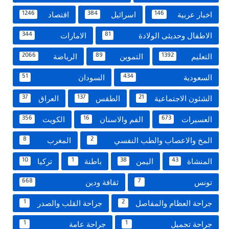
اخبار عربية
اسرائيل
اقتصاد
1246
384
146
الاطفال وحديثى الولادة
الامارات
344
81
التعليم
التموين
الرياضة
2066
89
1392
السعودية
السودان
51
434
الشئون الاجتماعية
الطقس
العراق
37
137
21
العسيرات
الفم والاسنان
الكويت
356
16
673
المخ والاعصاب والطب النفسي
المغرب
8
2
المنشاة
اليمن
باطنة
تركيا
10
1
38
43
تونس
ثقافة ودين
668
7
جراحة العظام والمفاصل
جراحة القلب والصدر
1
2
جراحة تجميل
جراحة عامة
1
1