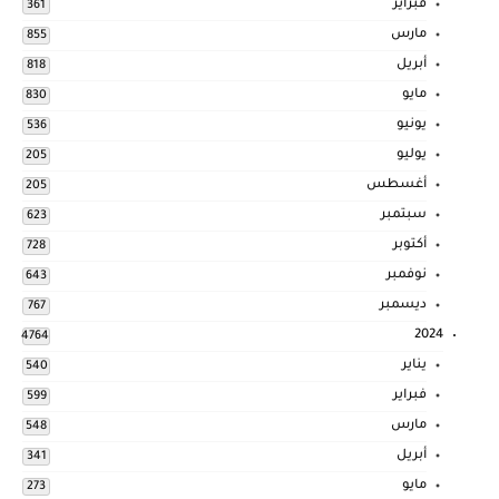
فبراير
361
مارس
855
أبريل
818
مايو
830
يونيو
536
يوليو
205
أغسطس
205
سبتمبر
623
أكتوبر
728
نوفمبر
643
ديسمبر
767
2024
4764
يناير
540
فبراير
599
مارس
548
أبريل
341
مايو
273