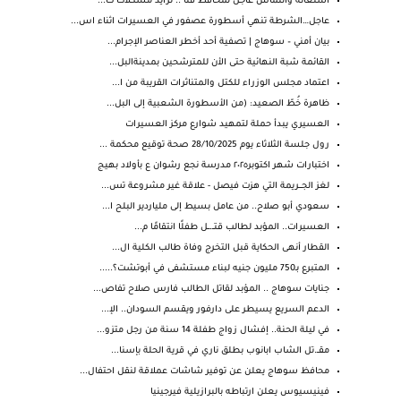
استغاثة والتماس عاجل لمحافظ قنا .. تزايد مشكلات ت...
عاجل…الشرطة تنهي أسطورة عصفور في العسيرات اثناء اس...
بيان أمني – سوهاج | تصفية أحد أخطر العناصر الإجرام...
القائمة شبة النهائية حتى الأن للمترشحين بمدينةالبل...
اعتماد مجلس الوزراء للكتل والمتناثرات القريبة من ا...
ظاهرة خُطّ الصعيد: (من الأسطورة الشعبية إلى البل...
العسيري يبدأ حملة لتمهيد شوارع مركز العسيرات
رول جلسة الثلاثاء يوم 28/10/2025 صحة توقيع محكمة ...
اختبارات شهر اكتوبر٢٠٢٥ مدرسة نجع رشوان ع بأولاد بهيج
لغز الجـــريمة التي هزت فيصل - علاقة غير مشروعة تس...
سعودي أبو صلاح.. من عامل بسيط إلى ملياردير البلح ا...
العسيرات.. المؤبد لطالب قتــ.ــل طفلًا انتقامًا م...
القطار أنهى الحكاية قبل التخرج وفاة طالب الكلية ال...
المتبرع بـ750 مليون جنيه لبناء مستشفى في أبوتشت؟.....
جنايات سوهاج .. المؤبد لقاتل الطالب فارس صلاح تفاص...
الدعم السريع يسيطر على دارفور ويقسم السودان.. الإ...
في ليلة الحنة.. إفشال زواج طفلة 14 سنة من رجل متزو...
مقــ.تل الشاب ابانوب بطلق ناري في قرية الحلة بإسنا...
محافظ سوهاج يعلن عن توفير شاشات عملاقة لنقل احتفال...
فينيسيوس يعلن ارتباطه بالبرازيلية فيرجينيا