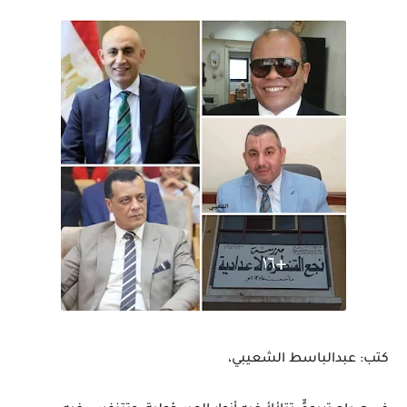
كتب: عبدالباسط الشعيبي،