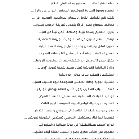
ميلاد بشارة يكتب ...عصفور وحلم الفتي الطائر
أسماء ورموز السادة المرشحين لمجلس النواب عن دائرة ...
ننشر لكم الكشف الكامل بأسماء المرشحين الفرديين في ...
محافظ سوهاج يصدر قرارًا بتعديل تعريفة الركوب لسيار...
بكرى: التعليم رسالة نبيلة وصناعة الأمل تبدأ من الم...
ارتفاع أسعار البنزين في هذا التوقيت.. جريمة اقتصادية!
صورة لقاتل زميله من وقائع تمثيل جريمة الاسماعيلية ...
حسن الخاتمة .. وفاة أحد المصلين أثناء صلاة الفجر ب...
مقتل صبى 12عام على يد شقيقه بعد أن استدرجه للزراعا...
وزارة الداخلية الكويتية تعلن ضبط شبكة تمويل "إرهاب...
استشهاد العقيد سامر عدنان ابو ريشة
النشرة الجوية وحالة الطقس المتوقعة ليوم السبت المو...
منتخب شباب المغرب يفوز بكأس العالم ويحقق إنجازا ر...
مواعيد العيادات المسائية بمستشفى المنشاه المركز
النشرة الجوية والظواهر الجوية المتوقعة ليوم الثلاث...
جدول مواعيد قطارات القاهرة إلى سوهاج وأسعار التذاكر
فضيحة تهز قنا: مستشفى الجامعي تستدعي الشرطة لمريض ...
الوزير "محمد عبداللطيف" في جولة ميدانية بـ«تعليم ا...
الهجوم على النائب طارق رضوان بسبب تهنئة أبناء الشق...