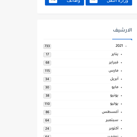
وزارة النقل
وظائف
118
117
الارشيف
2021
733
يناير
17
فبراير
68
مارس
115
أبريل
34
مايو
30
يونيو
38
يوليو
110
أغسطس
86
سبتمبر
64
أكتوبر
24