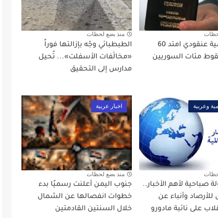
حظات
منذ بضع لحظات
تزوير جنسية عنقودي امتد 60
الطبطبائي وجّه بإزالتها فوراً
سقوط مئات السوريين
«مخالَفات الأسفلت»... تُحيل
مدارس إلى التحقيق
مية وعربية
اخبار عربية
حظات
منذ بضع لحظات
ة صباحية لأهم الأخبار..
جنوب اليمن أعلنت رسميًا بدء
 للأرصاد وأنباء عن
خطوات انفصالها عن الشمال
لاب على نائبة مادورو
خلال السنتين القادمتين