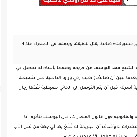
وزير داخلية الكويت يكشف تفاصيل جريمة «غير مسبوقة»: ضابط يقتل شقيقته ويدفنها في الصحراء منذ 4