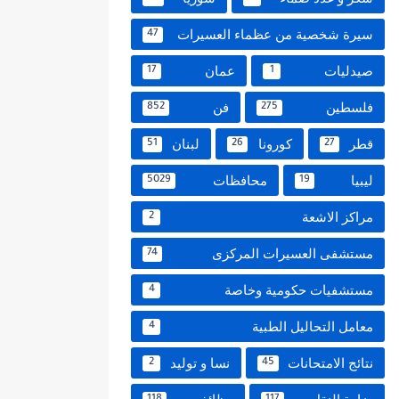
سيرة شخصية من عظماء العسيرات
47
صيدليات
عمان
17
1
فلسطين
فن
852
275
قطر
كورونا
لبنان
51
26
27
ليبيا
محافظات
5029
19
مراكز الاشعة
2
مستشفى العسيرات المركزى
74
مستشفيات حكومية وخاصة
4
معامل التحاليل الطبية
4
نتائج الامتحانات
نسا و توليد
2
45