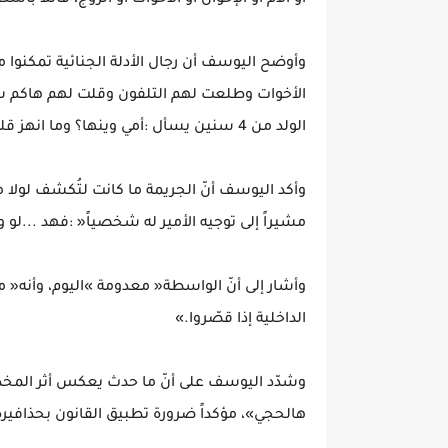
‬أو‭ ‬الأم‭ ‬أو‭ ‬الإخوان‭ ‬أو‭ ‬الأخوات‭ ‬أو‭ ‬الزوج،‭ ‬قائلاً‭ ‬باستغراب‭: ‬‮«‬شنو‭ ‬هالعايلة؟‭ ‬ما‭ ‬مرت‭ ‬عليّ‮»‬‭.‬
‬الولد‭ ‬من‭ ‬4‭ ‬سنين‭ ‬يسأل‭: ‬أمي‭ ‬وينها؟‭ ‬وما‭ ‬انهز‭ ‬قلب‭ ‬واحد‮»‬‭.‬
‬مشيراً‭ ‬إلى‭ ‬توجيه‭ ‬الأمير‭ ‬له‭ ‬شخصياً‭: ‬‮«‬فهد‭... ‬لو‭ ‬واحد‭ ‬من‭ ‬أولادي‭ ‬تمسك‭ ‬عليه‭ ‬شي‭ ‬لا‭ ‬تخلّيه‮»‬‭.‬
‬الداخلية‭ ‬إذا‭ ‬قصّروا‮»‬‭.‬
‬هالحجي‮»‬،‭ ‬مؤكداً‭ ‬ضرورة‭ ‬تطبيق‭ ‬القانون‭ ‬بحذافيره‭.‬