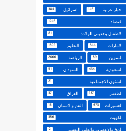
اخبار عربية
اسرائيل
384
146
اقتصاد
1246
الاطفال وحديثى الولادة
81
الامارات
التعليم
1392
344
التموين
الرياضة
2066
89
السعودية
السودان
51
434
الشئون الاجتماعية
21
الطقس
العراق
37
137
العسيرات
الفم والاسنان
16
673
الكويت
356
المخ والاعصاب والطب النفسي
2