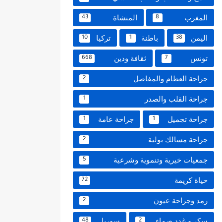
المغرب
المنشاة
43
8
اليمن
باطنة
تركيا
10
1
38
تونس
ثقافة ودين
668
7
جراحة العظام والمفاصل
2
جراحة القلب والصدر
1
جراحة تجميل
جراحة عامة
1
1
جراحة مسالك بولية
2
جمعيات خيرية وتنموية وشرعية
5
حياة كريمة
72
رمد وجراحة عيون
2
سكر و غدد صماء
سوريا
48
2