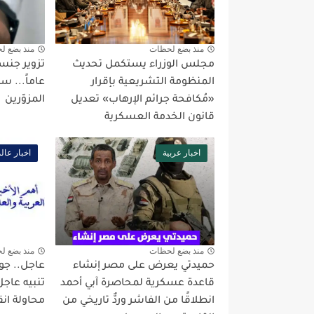
منذ بضع لحظات
منذ بضع ل
مجلس الوزراء يستكمل تحديث
المنظومة التشريعية بإقرار
عاماً... 
«مُكافحة جرائم الإرهاب» تعديل
المزوّرين
قانون الخدمة العسكرية
اخبار عربية
اخبار عال
منذ بضع لحظات
منذ بضع ل
حميدتي يعرض على مصر إنشاء
عاجل.. جول
قاعدة عسكرية لمحاصرة آبي أحمد
تنبيه عاجل
انطلاقًا من الفاشر وردٌّ تاريخي من
محاولة انق