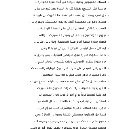
اسماء المقبولين بكلية شرطة من أبناء قرية المجابرة...
فاجعة كفر الشيخ: طفلة تفار ق الحياة بعد تعذ يب على...
حل لغز جريمة قتل بشعة لم تشهدها الكويت في تاريخها ...
الحلاق وقع في المصيدة أثناء توزيعه الحشيش دليفري ب...
السعودية تلغي المقابل المالي على العمالة الوافدة ب...
ترويع المواطنين بسلاح الى بمركز العسيرات .. والأه...
انهيار سارة خليفة أمام هيئة المحكمة: إحنا ناس مترب...
إيه اللي حصل لرئيس الأركان الليبي في تركيا ؟! وهل...
حادث سقوط طيارة فوق الأراضي التركية... بس يا ترى ه...
جاء بجواز سفره الأمريكي، ولقّب نفسه بـ (حاخام السع...
الامن يلقى القبض على طرف النزاع بين الرمايلة والسعدات
وفاة عسيرى جراء حادث اليم بدولة ليببا..التفاصيل
صاحب منزل مقتل نجلي صدام حسين يعترف بالإبلاغ عن عد...
الأمن يحبط محاولة شراء أصوات الناخبين بالعسيرات
الداخلية تضبط فرداً يوزع أموالاً قرب لجان العسيرات
استغل حلم الإنجاب وسقـ ط بالأدلة .. دجــ ال المنصو...
عاجل | بعد انتهاء الاقتراع مباشرة.. حادث مروّع على...
كلمة حق الدكتور/ مصطفي خليفة رضوان .. إنجاز تاريخي
جميع نتائج انتخابات مجلس النواب في جميع دوائر محاف...
الحصر العددي لدائرة جرجا بسوهاج يظهر تفوق أبو خروف...