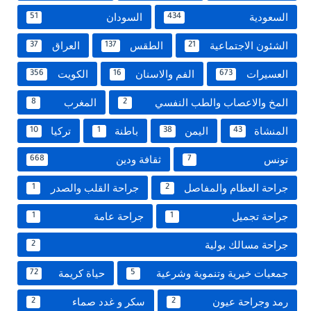
السعودية
السودان
51
434
الشئون الاجتماعية
الطقس
العراق
37
137
21
العسيرات
الفم والاسنان
الكويت
356
16
673
المخ والاعصاب والطب النفسي
المغرب
8
2
المنشاة
اليمن
باطنة
تركيا
10
1
38
43
تونس
ثقافة ودين
668
7
جراحة العظام والمفاصل
جراحة القلب والصدر
1
2
جراحة تجميل
جراحة عامة
1
1
جراحة مسالك بولية
2
جمعيات خيرية وتنموية وشرعية
حياة كريمة
72
5
رمد وجراحة عيون
سكر و غدد صماء
2
2