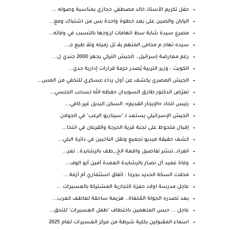
حفل تكريم الأستاذ خالد مصطفي حجازي بمناسبة وصوله ...
اليابان والصين على بعد خطوة واحدة بس من اشتباك ومع...
مصرع سيدة شابة سط اتهامات لزوجها بالتسبب في وفاته...
سيده تهاجـ م محامى المتهم بقـ تل زميله وتقـ طيع جـ...
رغم معارضة إسرائيل.. الجيش التركي يجهز 2000 جندي ل...
الكويت : وزير التربية يُصدر حزمة قرارات إدارية جدي...
الجيش المصري يكشف عن أول رداء عسكري للتخفي من المس...
تعرّض الدكتور طارق السويدان حفظه الله لـسحب الجنسي...
رئيس اتحاد «الإيجار القديم»: السكن البديل غير كافي...
الجيش الإسرائيلي يستعد لـ "سيناريو الرعب" في الجولان
إقبال ملحوظ على لجنة قرية الحرجة والقرعان في انتخا...
كشف حقيقة فيديو تجميع ونقل الناخبين في دائرة البلي...
انفراد..ننشر تفاصيل واقعة الخ._طف بالرشايدة.. تعر...
وفاة عميد آل نصــار بالرشايدة العمدة أمين أبو الوف...
محلات السكة الحديد بجرجا : اتفاق استثماري أم أزمة ...
عاجل مدرسة اولاد حمزة التجارية المشتركة بالعسيرات ...
بعد تصدره الجولة المُلغاة.. هزيمة ساحقة لعاطف كعرب...
عاجل ... حبس المتهمين باختطاف "طفل العسيرات" للتحق...
اسماء المقبولين بكلية شرطة من مركز العسيرات لعام 2025