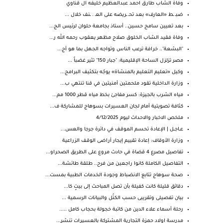
وفاة الشاب طارق احمد عبدالعظيم خليفه ال قناوي
ضبـ ـط «العارف» بعد تحـ ـريضه على العـ . ـنف خلال ...
بعد تعيين سامح حسين.. أستاذ بجامعة حلوان لرئيس الج...
وفاة فقيد الشاب الخلوق صلاح مظهر يعقوب رحمه الله ر...
"البشعة".. خرافة ترعب الناس وتواجه الجهل بما هو أج...
مصر تزلزل الساحة الإقليمية: "جبار 150" تثير غضباً ...
وكيل «تعليم التعليم بالمنشاة» يوجّه بتكثيف البرامج...
وزارة الداخلية تقود ملحمتين أمنيتين في قنا تنتهي ب...
مياه الشرب بالجيزة: كسر مفاجئ بخط مياه قطر 1000 مم...
كثافة تصويتية أمام لجان العسيرات بسوهاج للمشاركة ف...
ملخص الاخبار والاحداث ليوم 4/12/2025
عــاجــل | الإعادة تحسم الموقف في دائرة جرجا والعس...
وزارة الأوقاف: إعادة تقييم إيجار أراضى الوقف الزراعية
تفاصيل مصرع 4 قضاة في حادث مروع على الطريق الصحراو...
التفاصيل الكاملة كانوا راجعين من فرح.. طلقة طائشة...
صحة سوهاج تتابع الانضباط وجودة الخدمات الطبية بمست...
دقائق قليلة كانت كفيلة بأن تصل المباحث إلى بيتٍ كا...
بيان تفصيلى وتقريبى حسب الكتُل والبيانات الرسمية ...
رحلة أسماء علاء الدين من كاتبة خجولة بحجاب كامل .....
مدرسة اولاد حمزة التجارية المشتركة بالعسيرات‏ تنشر...