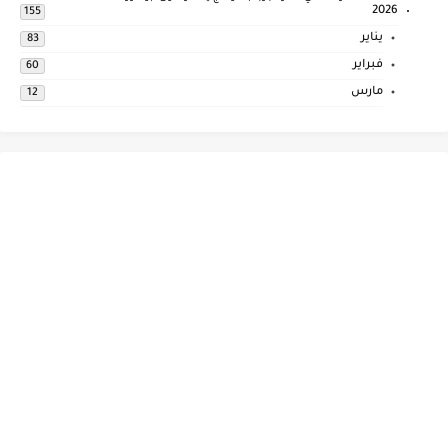
2026
155
يناير
83
فبراير
60
مارس
12