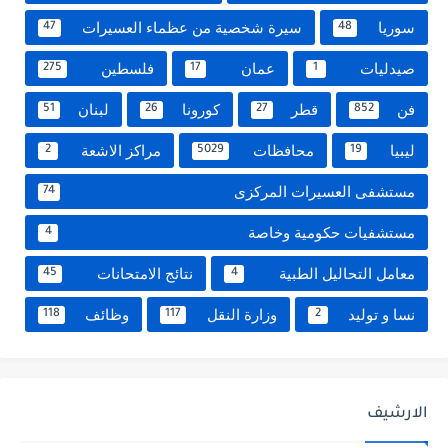
سوريا
سيرة شخصية من عظماء العسيرات
47
48
صيدليات
عمان
فلسطين
275
17
1
فن
قطر
كورونا
لبنان
51
26
27
852
ليبيا
محافظات
مراكز الاشعة
2
5029
19
مستشفى العسيرات المركزى
74
مستشفيات حكومية وخاصة
4
معامل التحاليل الطبية
نتائج الامتحانات
45
4
نسا و توليد
وزارة النقل
وظائف
118
117
2
الارشيف