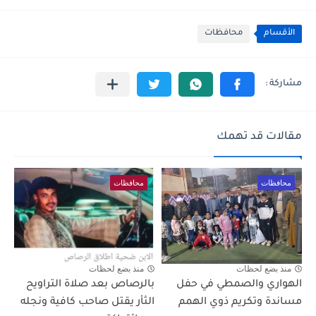
الأقسام
محافظات
مقالات قد تهمك
محافظات
محافظات
منذ بضع لحظات
منذ بضع لحظات
الهواري والصمطي في حفل
بالرصاص بعد صلاة التراويح
مساندة وتكريم ذوي الهمم
الثأر يقتل صاحب كافية ونجله