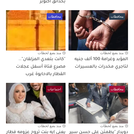
بحدائق اكتوبر
محافظات
محافظات
منذ بضع لحظات
منذ بضع لحظات
المؤبد وغرامة 100 ألف جنيه
"كانت بتعدي المزلقان"..
لتاجري مخدرات بالعسيرات
مصرع فتاة أسفل عجلات
القطار بالاحايوة غرب
محافظات
اجتماعيات
منذ بضع لحظات
منذ بضع لحظات
دويدار "يطمئن على حسن سير
يعني إيه بنت تروح عزومه فطار