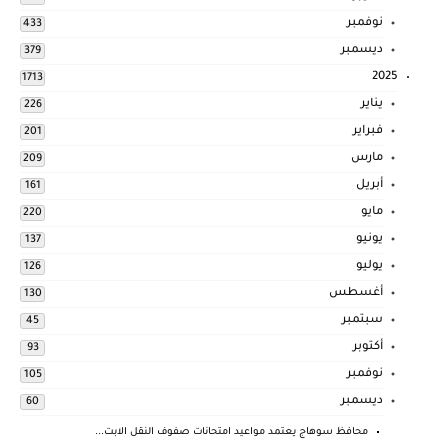
نوفمبر
433
ديسمبر
379
2025
1713
يناير
226
فبراير
201
مارس
209
أبريل
161
مايو
220
يونيو
137
يوليو
126
أغسطس
130
سبتمبر
45
أكتوبر
93
نوفمبر
105
ديسمبر
60
محافظ سوهاج يعتمد مواعيد امتحانات صفوف النقل الابت...