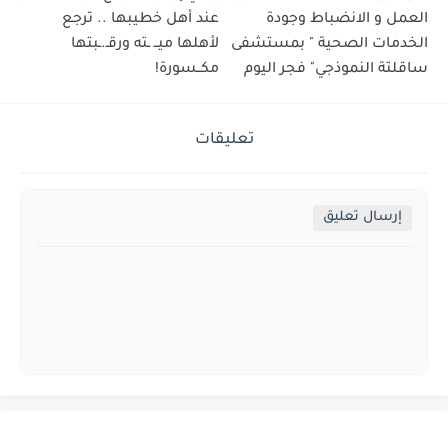
العمل و الانضباط وجودة
عند أهل خطيبها .. ترجع
الخدمات الصحية " بمستشفى
لأهلها ميــ ـته ورقـ.ـبتها
ساقلتة النموذجي" فجر اليوم
مكــسورة!
تعليقات
إرسال تعليق