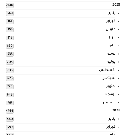
2023
7140
يناير
569
فبراير
361
مارس
855
أبريل
818
مايو
830
يونيو
536
يوليو
205
أغسطس
205
سبتمبر
623
أكتوبر
728
نوفمبر
643
ديسمبر
767
2024
4764
يناير
540
فبراير
599