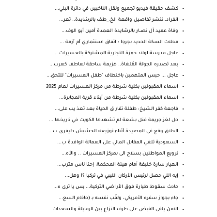
كشف حقيقة فيديو تجميع ونقل الناخبين في دائرة البلي...
انفراد..ننشر تفاصيل واقعة الخ._طف بالرشايدة.. تعر...
وفاة عميد آل نصــار بالرشايدة العمدة أمين أبو الوف...
محلات السكة الحديد بجرجا : اتفاق استثماري أم أزمة ...
عاجل مدرسة اولاد حمزة التجارية المشتركة بالعسيرات ...
بعد تصدره الجولة المُلغاة.. هزيمة ساحقة لعاطف كعرب...
عاجل ... حبس المتهمين باختطاف "طفل العسيرات" للتحق...
اسماء المقبولين بكلية شرطة من مركز العسيرات لعام 2025
اسماء المقبولين بكلية شرطة من أبناء قرية المجابرة...
فاجعة كفر الشيخ: طفلة تفار ق الحياة بعد تعذ يب على...
حل لغز جريمة قتل بشعة لم تشهدها الكويت في تاريخها ...
الحلاق وقع في المصيدة أثناء توزيعه الحشيش دليفري ب...
السعودية تلغي المقابل المالي على العمالة الوافدة ب...
ترويع المواطنين بسلاح الى بمركز العسيرات .. والأه...
انهيار سارة خليفة أمام هيئة المحكمة: إحنا ناس مترب...
إيه اللي حصل لرئيس الأركان الليبي في تركيا ؟! وهل...
حادث سقوط طيارة فوق الأراضي التركية... بس يا ترى ه...
جاء بجواز سفره الأمريكي، ولقّب نفسه بـ (حاخام السع...
الامن يلقى القبض على طرف النزاع بين الرمايلة والسعدات