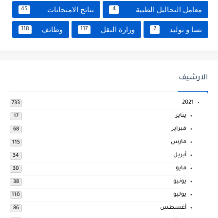
معامل التحاليل الطبية
نتائج الامتحانات
45
4
نسا و توليد
وزارة النقل
وظائف
118
117
2
الارشيف
2021
733
يناير
17
فبراير
68
مارس
115
أبريل
34
مايو
30
يونيو
38
يوليو
110
أغسطس
86