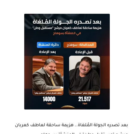
بعد تصدره الجولة المُلغاة.. هزيمة ساحقة لعاطف كعربان