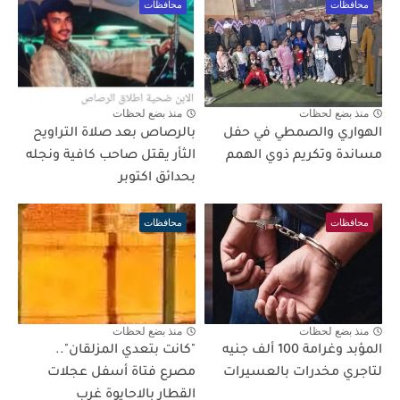
محافظات
محافظات
منذ بضع لحظات
منذ بضع لحظات
الهواري والصمطي في حفل
بالرصاص بعد صلاة التراويح
مساندة وتكريم ذوي الهمم
الثأر يقتل صاحب كافية ونجله
بحدائق اكتوبر
محافظات
محافظات
منذ بضع لحظات
منذ بضع لحظات
المؤبد وغرامة 100 ألف جنيه
"كانت بتعدي المزلقان"..
لتاجري مخدرات بالعسيرات
مصرع فتاة أسفل عجلات
القطار بالاحايوة غرب