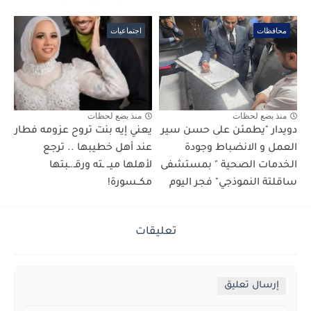
محافظات
اجتماعيات
منذ بضع لحظات
منذ بضع لحظات
دويدار "يطمئن على حسن سير
يعني إيه بنت تروح عزومه فطار
العمل و الانضباط وجودة
عند أهل خطيبها .. ترجع
الخدمات الصحية " بمستشفى
لأهلها ميــ ـته ورقـ.ـبتها
ساقلتة النموذجي" فجر اليوم
مكــسورة!
تعليقات
إرسال تعليق