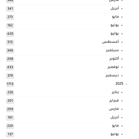
مارس
548
أبريل
341
مايو
273
يونيو
162
يوليو
420
أغسطس
515
سبتمبر
346
أكتوبر
208
نوفمبر
433
ديسمبر
379
2025
1713
يناير
226
فبراير
201
مارس
209
أبريل
161
مايو
220
يونيو
137