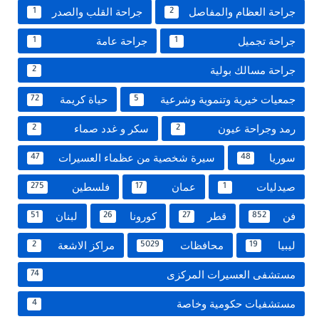
جراحة العظام والمفاصل
جراحة القلب والصدر
1
2
جراحة تجميل
جراحة عامة
1
1
جراحة مسالك بولية
2
جمعيات خيرية وتنموية وشرعية
حياة كريمة
72
5
رمد وجراحة عيون
سكر و غدد صماء
2
2
سوريا
سيرة شخصية من عظماء العسيرات
47
48
صيدليات
عمان
فلسطين
275
17
1
فن
قطر
كورونا
لبنان
51
26
27
852
ليبيا
محافظات
مراكز الاشعة
2
5029
19
مستشفى العسيرات المركزى
74
مستشفيات حكومية وخاصة
4