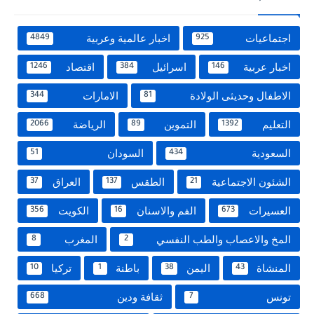
اجتماعيات
اخبار عالمية وعربية
4849
925
اخبار عربية
اسرائيل
اقتصاد
1246
384
146
الاطفال وحديثى الولادة
الامارات
344
81
التعليم
التموين
الرياضة
2066
89
1392
السعودية
السودان
51
434
الشئون الاجتماعية
الطقس
العراق
37
137
21
العسيرات
الفم والاسنان
الكويت
356
16
673
المخ والاعصاب والطب النفسي
المغرب
8
2
المنشاة
اليمن
باطنة
تركيا
10
1
38
43
تونس
ثقافة ودين
668
7