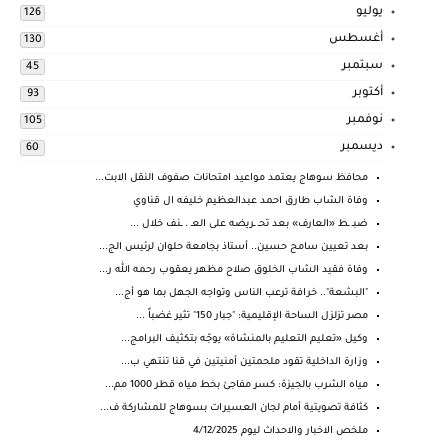
يوليو
126
أغسطس
130
سبتمبر
45
أكتوبر
93
نوفمبر
105
ديسمبر
60
محافظ سوهاج يعتمد مواعيد امتحانات صفوف النقل الابت...
وفاة الشاب طارق احمد عبدالعظيم خليفه ال قناوي
ضبـ ـط «العارف» بعد تحـ ـريضه على العـ . ـنف خلال ...
بعد تعيين سامح حسين.. أستاذ بجامعة حلوان لرئيس الج...
وفاة فقيد الشاب الخلوق صلاح مظهر يعقوب رحمه الله ر...
"البشعة".. خرافة ترعب الناس وتواجه الجهل بما هو أج...
مصر تزلزل الساحة الإقليمية: "جبار 150" تثير غضباً ...
وكيل «تعليم التعليم بالمنشاة» يوجّه بتكثيف البرامج...
وزارة الداخلية تقود ملحمتين أمنيتين في قنا تنتهي ب...
مياه الشرب بالجيزة: كسر مفاجئ بخط مياه قطر 1000 مم...
كثافة تصويتية أمام لجان العسيرات بسوهاج للمشاركة ف...
ملخص الاخبار والاحداث ليوم 4/12/2025