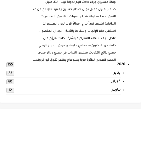
وفاة عسيرى جراء حادث اليم بدولة ليببا..التفاصيل
صاحب منزل مقتل نجلي صدام حسين يعترف بالإبلاغ عن عد...
الأمن يحبط محاولة شراء أصوات الناخبين بالعسيرات
الداخلية تضبط فرداً يوزع أموالاً قرب لجان العسيرات
استغل حلم الإنجاب وسقـ ط بالأدلة .. دجــ ال المنصو...
عاجل | بعد انتهاء الاقتراع مباشرة.. حادث مروّع على...
كلمة حق الدكتور/ مصطفي خليفة رضوان .. إنجاز تاريخي
جميع نتائج انتخابات مجلس النواب في جميع دوائر محاف...
الحصر العددي لدائرة جرجا بسوهاج يظهر تفوق أبو خروف...
2026
155
يناير
83
فبراير
60
مارس
12