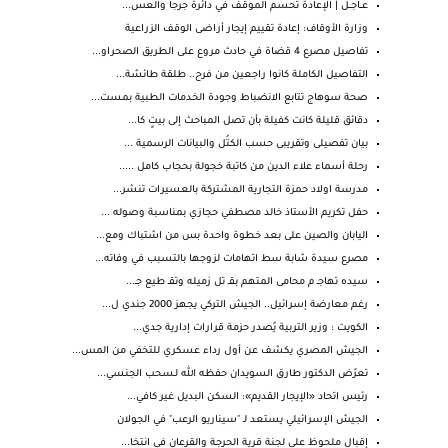
عــاجــل | الإعادة تحسم الموقف في دائرة جرجا والعس...
وزارة الأوقاف: إعادة تقييم إيجار أراضى الوقف الزراعية
تفاصيل مصرع 4 قضاة في حادث مروع على الطريق الصحراو...
التفاصيل الكاملة كانوا راجعين من فرح.. طلقة طائشة...
صحة سوهاج تتابع الانضباط وجودة الخدمات الطبية بمست...
دقائق قليلة كانت كفيلة بأن تصل المباحث إلى بيتٍ كا...
بيان تفصيلى وتقريبى حسب الكتُل والبيانات الرسمية ...
رحلة أسماء علاء الدين من كاتبة خجولة بحجاب كامل .....
مدرسة اولاد حمزة التجارية المشتركة بالعسيرات‏ تنشر...
حفل تكريم الأستاذ خالد مصطفي حجازي بمناسبة وصوله ...
اليابان والصين على بعد خطوة واحدة بس من اشتباك ومع...
مصرع سيدة شابة سط اتهامات لزوجها بالتسبب في وفاته...
سيده تهاجـ م محامى المتهم بقـ تل زميله وتقـ طيع جـ...
رغم معارضة إسرائيل.. الجيش التركي يجهز 2000 جندي ل...
الكويت : وزير التربية يُصدر حزمة قرارات إدارية جدي...
الجيش المصري يكشف عن أول رداء عسكري للتخفي من المس...
تعرّض الدكتور طارق السويدان حفظه الله لـسحب الجنسي...
رئيس اتحاد «الإيجار القديم»: السكن البديل غير كافي...
الجيش الإسرائيلي يستعد لـ "سيناريو الرعب" في الجولان
إقبال ملحوظ على لجنة قرية الحرجة والقرعان في انتخا...