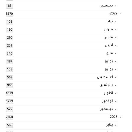
ديسمبر
83
2022
5570
يناير
103
فبراير
180
مارس
210
أبريل
221
مايو
246
يونيو
187
يوليو
108
أغسطس
569
سبتمبر
966
أكتوبر
1029
نوفمبر
1229
ديسمبر
522
2023
7140
يناير
569