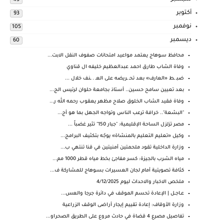
45
أكتوبر
93
نوفمبر
105
ديسمبر
60
محافظ سوهاج يعتمد مواعيد امتحانات صفوف النقل الابت...
وفاة الشاب طارق احمد عبدالعظيم خليفه ال قناوي
ضبـ ـط «العارف» بعد تحـ ـريضه على العـ . ـنف خلال ...
بعد تعيين سامح حسين.. أستاذ بجامعة حلوان لرئيس الج...
وفاة فقيد الشاب الخلوق صلاح مظهر يعقوب رحمه الله ر...
"البشعة".. خرافة ترعب الناس وتواجه الجهل بما هو أج...
مصر تزلزل الساحة الإقليمية: "جبار 150" تثير غضباً ...
وكيل «تعليم التعليم بالمنشاة» يوجّه بتكثيف البرامج...
وزارة الداخلية تقود ملحمتين أمنيتين في قنا تنتهي ب...
مياه الشرب بالجيزة: كسر مفاجئ بخط مياه قطر 1000 مم...
كثافة تصويتية أمام لجان العسيرات بسوهاج للمشاركة ف...
ملخص الاخبار والاحداث ليوم 4/12/2025
عــاجــل | الإعادة تحسم الموقف في دائرة جرجا والعس...
وزارة الأوقاف: إعادة تقييم إيجار أراضى الوقف الزراعية
تفاصيل مصرع 4 قضاة في حادث مروع على الطريق الصحراو...