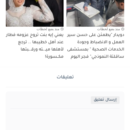
منذ بضع لحظات
منذ بضع لحظات
دويدار "يطمئن على حسن سير
يعني إيه بنت تروح عزومه فطار
العمل و الانضباط وجودة
عند أهل خطيبها .. ترجع
الخدمات الصحية " بمستشفى
لأهلها ميــ ـته ورقـ.ـبتها
ساقلتة النموذجي" فجر اليوم
مكــسورة!
تعليقات
إرسال تعليق