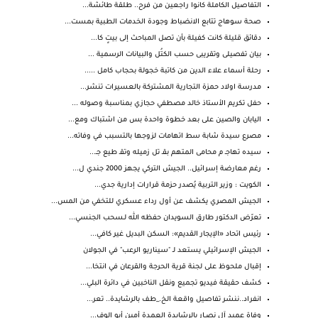
التفاصيل الكاملة كانوا راجعين من فرح.. طلقة طائشة...
صحة سوهاج تتابع الانضباط وجودة الخدمات الطبية بمست...
دقائق قليلة كانت كفيلة بأن تصل المباحث إلى بيتٍ كا...
بيان تفصيلى وتقريبى حسب الكتُل والبيانات الرسمية ...
رحلة أسماء علاء الدين من كاتبة خجولة بحجاب كامل .....
مدرسة اولاد حمزة التجارية المشتركة بالعسيرات‏ تنشر...
حفل تكريم الأستاذ خالد مصطفي حجازي بمناسبة وصوله ...
اليابان والصين على بعد خطوة واحدة بس من اشتباك ومع...
مصرع سيدة شابة سط اتهامات لزوجها بالتسبب في وفاته...
سيده تهاجـ م محامى المتهم بقـ تل زميله وتقـ طيع جـ...
رغم معارضة إسرائيل.. الجيش التركي يجهز 2000 جندي ل...
الكويت : وزير التربية يُصدر حزمة قرارات إدارية جدي...
الجيش المصري يكشف عن أول رداء عسكري للتخفي من المس...
تعرّض الدكتور طارق السويدان حفظه الله لـسحب الجنسي...
رئيس اتحاد «الإيجار القديم»: السكن البديل غير كافي...
الجيش الإسرائيلي يستعد لـ "سيناريو الرعب" في الجولان
إقبال ملحوظ على لجنة قرية الحرجة والقرعان في انتخا...
كشف حقيقة فيديو تجميع ونقل الناخبين في دائرة البلي...
انفراد..ننشر تفاصيل واقعة الخ._طف بالرشايدة.. تعر...
وفاة عميد آل نصــار بالرشايدة العمدة أمين أبو الوف...