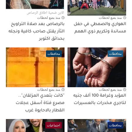
منذ بضع لحظات
منذ بضع لحظات
الهواري والصمطي في حفل
بالرصاص بعد صلاة التراويح
مساندة وتكريم ذوي الهمم
الثأر يقتل صاحب كافية ونجله
بحدائق اكتوبر
محافظات
محافظات
منذ بضع لحظات
منذ بضع لحظات
المؤبد وغرامة 100 ألف جنيه
"كانت بتعدي المزلقان"..
لتاجري مخدرات بالعسيرات
مصرع فتاة أسفل عجلات
القطار بالاحايوة غرب
محافظات
اجتماعيات