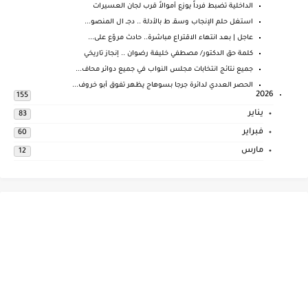
الداخلية تضبط فرداً يوزع أموالاً قرب لجان العسيرات
استغل حلم الإنجاب وسقـ ط بالأدلة .. دجــ ال المنصو...
عاجل | بعد انتهاء الاقتراع مباشرة.. حادث مروّع على...
كلمة حق الدكتور/ مصطفي خليفة رضوان .. إنجاز تاريخي
جميع نتائج انتخابات مجلس النواب في جميع دوائر محاف...
الحصر العددي لدائرة جرجا بسوهاج يظهر تفوق أبو خروف...
2026
155
يناير
83
فبراير
60
مارس
12