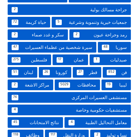
جراحة مسالك بولية
2
جمعيات خيرية وتنموية وشرعية
حياة كريمة
72
5
رمد وجراحة عيون
سكر و غدد صماء
2
2
سوريا
سيرة شخصية من عظماء العسيرات
47
48
صيدليات
عمان
فلسطين
275
17
1
فن
قطر
كورونا
لبنان
51
26
27
852
ليبيا
محافظات
مراكز الاشعة
2
5029
19
مستشفى العسيرات المركزى
74
مستشفيات حكومية وخاصة
4
معامل التحاليل الطبية
نتائج الامتحانات
45
4
نسا و توليد
وزارة النقل
وظائف
118
117
2