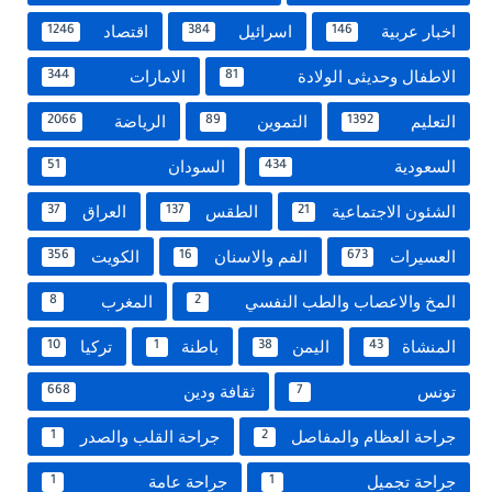
اخبار عربية
اسرائيل
اقتصاد
1246
384
146
الاطفال وحديثى الولادة
الامارات
344
81
التعليم
التموين
الرياضة
2066
89
1392
السعودية
السودان
51
434
الشئون الاجتماعية
الطقس
العراق
37
137
21
العسيرات
الفم والاسنان
الكويت
356
16
673
المخ والاعصاب والطب النفسي
المغرب
8
2
المنشاة
اليمن
باطنة
تركيا
10
1
38
43
تونس
ثقافة ودين
668
7
جراحة العظام والمفاصل
جراحة القلب والصدر
1
2
جراحة تجميل
جراحة عامة
1
1