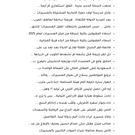
محلات السكة الحديد بجرجا : اتفاق استثماري أم أزمة ...
عاجل مدرسة اولاد حمزة التجارية المشتركة بالعسيرات ...
بعد تصدره الجولة المُلغاة.. هزيمة ساحقة لعاطف كعرب...
عاجل ... حبس المتهمين باختطاف "طفل العسيرات" للتحق...
اسماء المقبولين بكلية شرطة من مركز العسيرات لعام 2025
اسماء المقبولين بكلية شرطة من أبناء قرية المجابرة...
فاجعة كفر الشيخ: طفلة تفار ق الحياة بعد تعذ يب على...
حل لغز جريمة قتل بشعة لم تشهدها الكويت في تاريخها ...
الحلاق وقع في المصيدة أثناء توزيعه الحشيش دليفري ب...
السعودية تلغي المقابل المالي على العمالة الوافدة ب...
ترويع المواطنين بسلاح الى بمركز العسيرات .. والأه...
انهيار سارة خليفة أمام هيئة المحكمة: إحنا ناس مترب...
إيه اللي حصل لرئيس الأركان الليبي في تركيا ؟! وهل...
حادث سقوط طيارة فوق الأراضي التركية... بس يا ترى ه...
جاء بجواز سفره الأمريكي، ولقّب نفسه بـ (حاخام السع...
الامن يلقى القبض على طرف النزاع بين الرمايلة والسعدات
وفاة عسيرى جراء حادث اليم بدولة ليببا..التفاصيل
صاحب منزل مقتل نجلي صدام حسين يعترف بالإبلاغ عن عد...
الأمن يحبط محاولة شراء أصوات الناخبين بالعسيرات