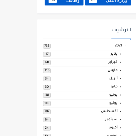
وزارة النقل
وظائف
118
117
الارشيف
2021
733
يناير
17
فبراير
68
مارس
115
أبريل
34
مايو
30
يونيو
38
يوليو
110
أغسطس
86
سبتمبر
64
أكتوبر
24