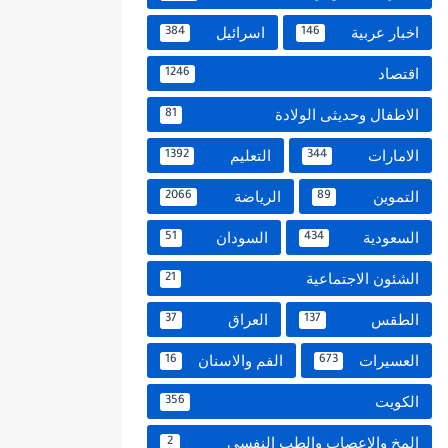
اخبار عربية
اسرائيل
384
146
اقتصاد
1246
الاطفال وحديثى الولادة
81
الامارات
التعليم
1392
344
التموين
الرياضة
2066
89
السعودية
السودان
51
434
الشئون الاجتماعية
21
الطقس
العراق
37
137
العسيرات
الفم والاسنان
16
673
الكويت
356
المخ والاعصاب والطب النفسي
2