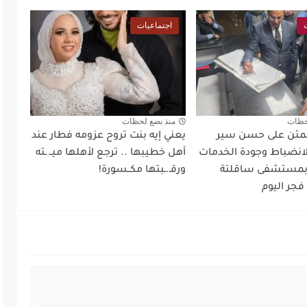
اجتماعيات
حظات
منذ بضع لحظات
طمئن على حسن سير
يعني إيه بنت تروح عزومه فطار عند
لانضباط وجودة الخدمات
أهل خطيبها .. ترجع لأهلها ميــ ـته
 بمستشفى ساقلتة
ورقـ.ـبتها مكــسورة!
فجر اليوم