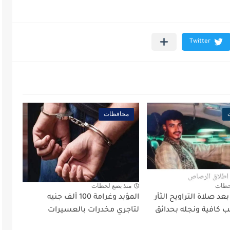
محافظات
حظات
منذ بضع لحظات
د صلاة التراويح الثأر
المؤبد وغرامة 100 ألف جنيه
 كافية ونجله بحدائق
لتاجري مخدرات بالعسيرات