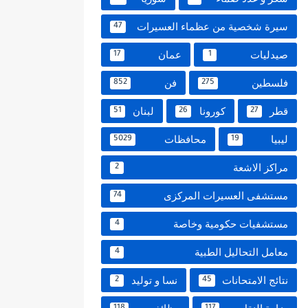
سيرة شخصية من عظماء العسيرات
47
صيدليات
عمان
17
1
فلسطين
فن
852
275
قطر
كورونا
لبنان
51
26
27
ليبيا
محافظات
5029
19
مراكز الاشعة
2
مستشفى العسيرات المركزى
74
مستشفيات حكومية وخاصة
4
معامل التحاليل الطبية
4
نتائج الامتحانات
نسا و توليد
2
45