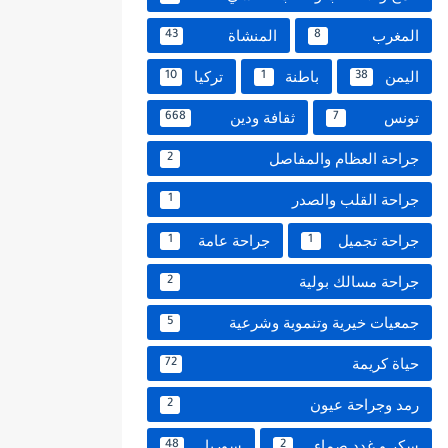
المغرب
المنشاة
43
8
اليمن
باطنة
تركيا
10
1
38
تونس
ثقافة ودين
668
7
جراحة العظام والمفاصل
2
جراحة القلب والصدر
1
جراحة تجميل
جراحة عامة
1
1
جراحة مسالك بولية
2
جمعيات خيرية وتنموية وشرعية
5
حياة كريمة
72
رمد وجراحة عيون
2
سكر و غدد صماء
سوريا
48
2