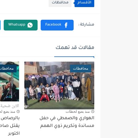
الأقسام
محافظات
مقالات قد تهمك
محافظات
محافظات
منذ بضع لحظات
منذ بضع ل
الهواري والصمطي في حفل
بالرصاص بع
مساندة وتكريم ذوي الهمم
يقتل صاحب
اكتوبر