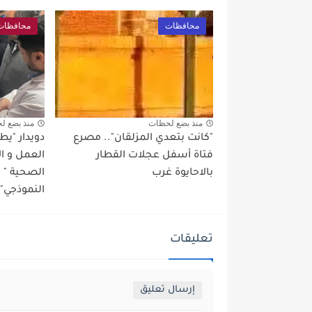
محافظات
محافظات
منذ بضع لحظات
منذ بضع ل
"كانت بتعدي المزلقان".. مصرع
دويدار "ي
فتاة أسفل عجلات القطار
العمل و ا
بالاحايوة غرب
الصحية "
النموذجي" 
تعليقات
إرسال تعليق