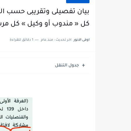
بيان تفصيلى وتقريبى حسب الكت
كل « مندوب أو وكيل » كل مرش
اوفى الانور
اخر تحديث :
منذ عام
1 دقائق للقراءة
جدول التنقل