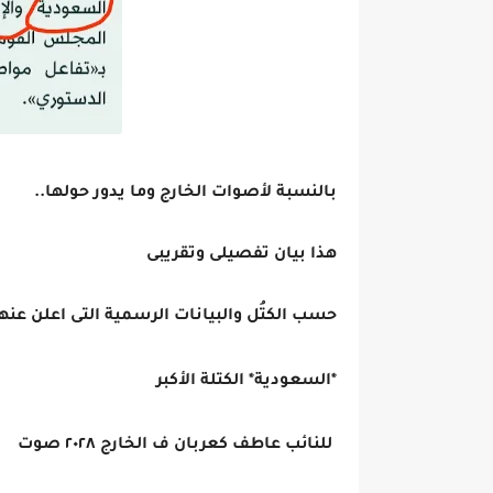
بالنسبة لأصوات الخارج وما يدور حولها..
هذا بيان تفصيلى وتقريبى
حسب الكتُل والبيانات الرسمية التى اعلن عنه
*السعودية* الكتلة الأكبر
للنائب عاطف كعربان ف الخارج ٢٠٢٨ صوت