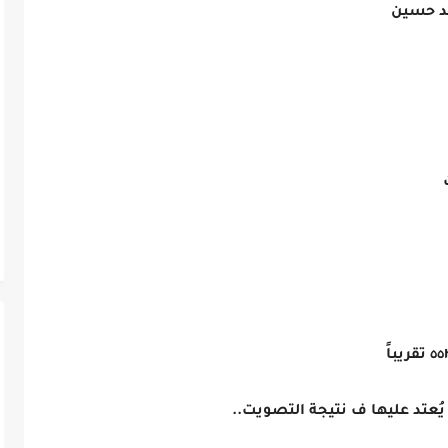
مد حسين
ى يُعتد عليها ف نتيجة التصويت..