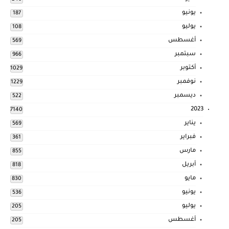
يونيو
187
يوليو
108
أغسطس
569
سبتمبر
966
أكتوبر
1029
نوفمبر
1229
ديسمبر
522
2023
7140
يناير
569
فبراير
361
مارس
855
أبريل
818
مايو
830
يونيو
536
يوليو
205
أغسطس
205