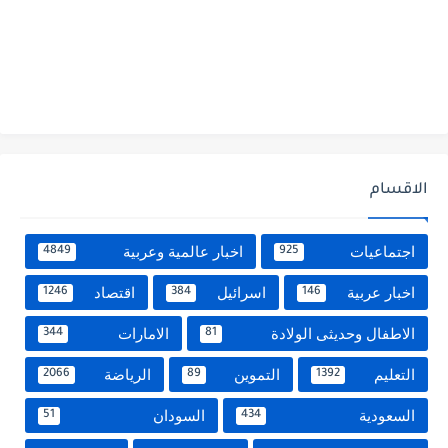
الاقسام
اجتماعيات
اخبار عالمية وعربية
4849
925
اخبار عربية
اسرائيل
اقتصاد
1246
384
146
الاطفال وحديثى الولادة
الامارات
344
81
التعليم
التموين
الرياضة
2066
89
1392
السعودية
السودان
51
434