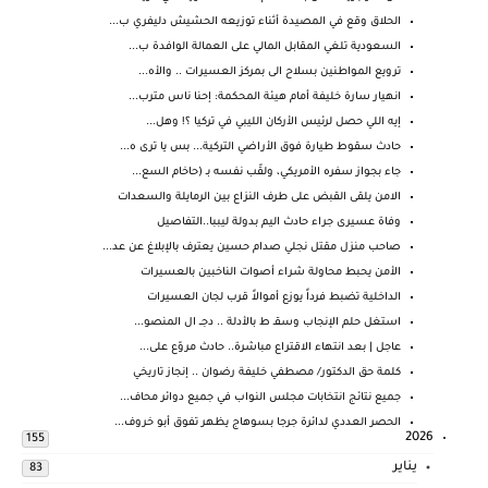
الحلاق وقع في المصيدة أثناء توزيعه الحشيش دليفري ب...
السعودية تلغي المقابل المالي على العمالة الوافدة ب...
ترويع المواطنين بسلاح الى بمركز العسيرات .. والأه...
انهيار سارة خليفة أمام هيئة المحكمة: إحنا ناس مترب...
إيه اللي حصل لرئيس الأركان الليبي في تركيا ؟! وهل...
حادث سقوط طيارة فوق الأراضي التركية... بس يا ترى ه...
جاء بجواز سفره الأمريكي، ولقّب نفسه بـ (حاخام السع...
الامن يلقى القبض على طرف النزاع بين الرمايلة والسعدات
وفاة عسيرى جراء حادث اليم بدولة ليببا..التفاصيل
صاحب منزل مقتل نجلي صدام حسين يعترف بالإبلاغ عن عد...
الأمن يحبط محاولة شراء أصوات الناخبين بالعسيرات
الداخلية تضبط فرداً يوزع أموالاً قرب لجان العسيرات
استغل حلم الإنجاب وسقـ ط بالأدلة .. دجــ ال المنصو...
عاجل | بعد انتهاء الاقتراع مباشرة.. حادث مروّع على...
كلمة حق الدكتور/ مصطفي خليفة رضوان .. إنجاز تاريخي
جميع نتائج انتخابات مجلس النواب في جميع دوائر محاف...
الحصر العددي لدائرة جرجا بسوهاج يظهر تفوق أبو خروف...
2026
155
يناير
83