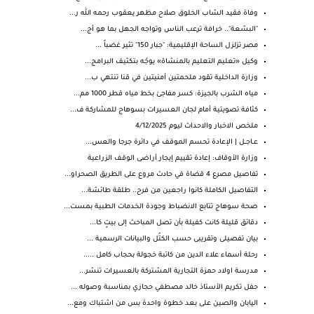
وفاة فقيد الشاب الخلوق صلاح مظهر يعقوب رحمه الله ر...
"البشعة".. خرافة ترعب الناس وتواجه الجهل بما هو أج...
مصر تزلزل الساحة الإقليمية: "جبار 150" تثير غضباً ...
وكيل «تعليم التعليم بالمنشاة» يوجّه بتكثيف البرامج...
وزارة الداخلية تقود ملحمتين أمنيتين في قنا تنتهي ب...
مياه الشرب بالجيزة: كسر مفاجئ بخط مياه قطر 1000 مم...
كثافة تصويتية أمام لجان العسيرات بسوهاج للمشاركة ف...
ملخص الاخبار والاحداث ليوم 4/12/2025
عــاجــل | الإعادة تحسم الموقف في دائرة جرجا والعس...
وزارة الأوقاف: إعادة تقييم إيجار أراضى الوقف الزراعية
تفاصيل مصرع 4 قضاة في حادث مروع على الطريق الصحراو...
التفاصيل الكاملة كانوا راجعين من فرح.. طلقة طائشة...
صحة سوهاج تتابع الانضباط وجودة الخدمات الطبية بمست...
دقائق قليلة كانت كفيلة بأن تصل المباحث إلى بيتٍ كا...
بيان تفصيلى وتقريبى حسب الكتُل والبيانات الرسمية ...
رحلة أسماء علاء الدين من كاتبة خجولة بحجاب كامل .....
مدرسة اولاد حمزة التجارية المشتركة بالعسيرات‏ تنشر...
حفل تكريم الأستاذ خالد مصطفي حجازي بمناسبة وصوله ...
اليابان والصين على بعد خطوة واحدة بس من اشتباك ومع...