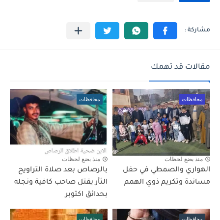
مقالات قد تهمك
محافظات
محافظات
منذ بضع لحظات
منذ بضع لحظات
الهواري والصمطي في حفل
بالرصاص بعد صلاة التراويح
مساندة وتكريم ذوي الهمم
الثأر يقتل صاحب كافية ونجله
بحدائق اكتوبر
محافظات
محافظات