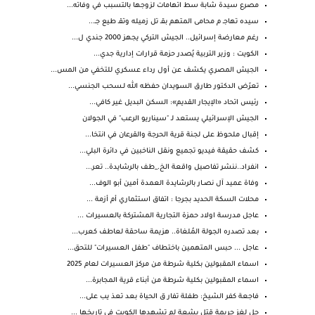
مصرع سيدة شابة سط اتهامات لزوجها بالتسبب في وفاته...
سيده تهاجـ م محامى المتهم بقـ تل زميله وتقـ طيع جـ...
رغم معارضة إسرائيل.. الجيش التركي يجهز 2000 جندي ل...
الكويت : وزير التربية يُصدر حزمة قرارات إدارية جدي...
الجيش المصري يكشف عن أول رداء عسكري للتخفي من المس...
تعرّض الدكتور طارق السويدان حفظه الله لـسحب الجنسي...
رئيس اتحاد «الإيجار القديم»: السكن البديل غير كافي...
الجيش الإسرائيلي يستعد لـ "سيناريو الرعب" في الجولان
إقبال ملحوظ على لجنة قرية الحرجة والقرعان في انتخا...
كشف حقيقة فيديو تجميع ونقل الناخبين في دائرة البلي...
انفراد..ننشر تفاصيل واقعة الخ._طف بالرشايدة.. تعر...
وفاة عميد آل نصــار بالرشايدة العمدة أمين أبو الوف...
محلات السكة الحديد بجرجا : اتفاق استثماري أم أزمة ...
عاجل مدرسة اولاد حمزة التجارية المشتركة بالعسيرات ...
بعد تصدره الجولة المُلغاة.. هزيمة ساحقة لعاطف كعرب...
عاجل ... حبس المتهمين باختطاف "طفل العسيرات" للتحق...
اسماء المقبولين بكلية شرطة من مركز العسيرات لعام 2025
اسماء المقبولين بكلية شرطة من أبناء قرية المجابرة...
فاجعة كفر الشيخ: طفلة تفار ق الحياة بعد تعذ يب على...
حل لغز جريمة قتل بشعة لم تشهدها الكويت في تاريخها ...