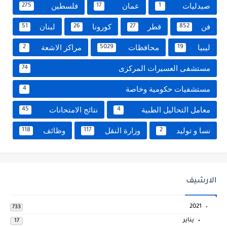
صيدليات
عمان
فلسطين
275
17
1
فن
قطر
كورونا
لبنان
51
26
27
852
ليبيا
محافظات
مراكز الاشعة
2
5029
19
مستشفى العسيرات المركزى
74
مستشفيات حكومية وخاصة
4
معامل التحاليل الطبية
نتائج الامتحانات
45
4
نسا و توليد
وزارة النقل
وظائف
118
117
2
الارشيف
2021
733
يناير
17