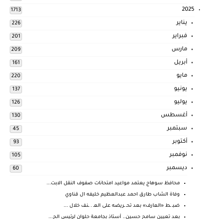
2025
1713
يناير
226
فبراير
201
مارس
209
أبريل
161
مايو
220
يونيو
137
يوليو
126
أغسطس
130
سبتمبر
45
أكتوبر
93
نوفمبر
105
ديسمبر
60
محافظ سوهاج يعتمد مواعيد امتحانات صفوف النقل الابت...
وفاة الشاب طارق احمد عبدالعظيم خليفه ال قناوي
ضبـ ـط «العارف» بعد تحـ ـريضه على العـ . ـنف خلال ...
بعد تعيين سامح حسين.. أستاذ بجامعة حلوان لرئيس الج...