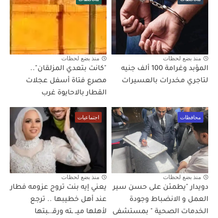
منذ بضع لحظات
منذ بضع لحظات
المؤبد وغرامة 100 ألف جنيه
"كانت بتعدي المزلقان"..
لتاجري مخدرات بالعسيرات
مصرع فتاة أسفل عجلات
القطار بالاحايوة غرب
محافظات
اجتماعيات
منذ بضع لحظات
منذ بضع لحظات
دويدار "يطمئن على حسن سير
يعني إيه بنت تروح عزومه فطار
العمل و الانضباط وجودة
عند أهل خطيبها .. ترجع
الخدمات الصحية " بمستشفى
لأهلها ميــ ـته ورقـ.ـبتها