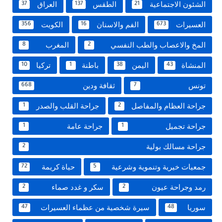
الشئون الاجتماعية
الطقس
العراق
37
137
21
العسيرات
الفم والاسنان
الكويت
356
16
673
المخ والاعصاب والطب النفسي
المغرب
8
2
المنشاة
اليمن
باطنة
تركيا
10
1
38
43
تونس
ثقافة ودين
668
7
جراحة العظام والمفاصل
جراحة القلب والصدر
1
2
جراحة تجميل
جراحة عامة
1
1
جراحة مسالك بولية
2
جمعيات خيرية وتنموية وشرعية
حياة كريمة
72
5
رمد وجراحة عيون
سكر و غدد صماء
2
2
سوريا
سيرة شخصية من عظماء العسيرات
47
48