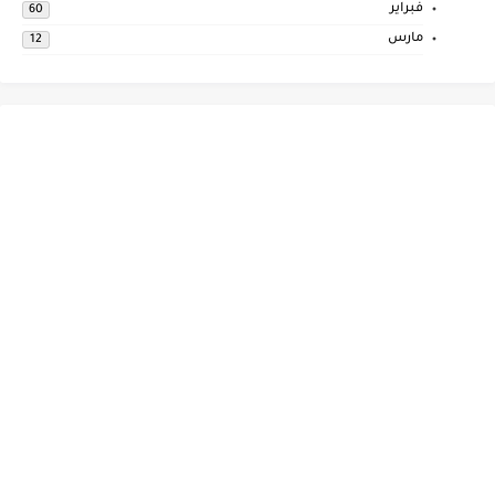
فبراير
60
مارس
12