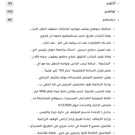
أكتوبر
93
نوفمبر
105
ديسمبر
60
محافظ سوهاج يعتمد مواعيد امتحانات صفوف النقل الابت...
وفاة الشاب طارق احمد عبدالعظيم خليفه ال قناوي
ضبـ ـط «العارف» بعد تحـ ـريضه على العـ . ـنف خلال ...
بعد تعيين سامح حسين.. أستاذ بجامعة حلوان لرئيس الج...
وفاة فقيد الشاب الخلوق صلاح مظهر يعقوب رحمه الله ر...
"البشعة".. خرافة ترعب الناس وتواجه الجهل بما هو أج...
مصر تزلزل الساحة الإقليمية: "جبار 150" تثير غضباً ...
وكيل «تعليم التعليم بالمنشاة» يوجّه بتكثيف البرامج...
وزارة الداخلية تقود ملحمتين أمنيتين في قنا تنتهي ب...
مياه الشرب بالجيزة: كسر مفاجئ بخط مياه قطر 1000 مم...
كثافة تصويتية أمام لجان العسيرات بسوهاج للمشاركة ف...
ملخص الاخبار والاحداث ليوم 4/12/2025
عــاجــل | الإعادة تحسم الموقف في دائرة جرجا والعس...
وزارة الأوقاف: إعادة تقييم إيجار أراضى الوقف الزراعية
تفاصيل مصرع 4 قضاة في حادث مروع على الطريق الصحراو...
التفاصيل الكاملة كانوا راجعين من فرح.. طلقة طائشة...