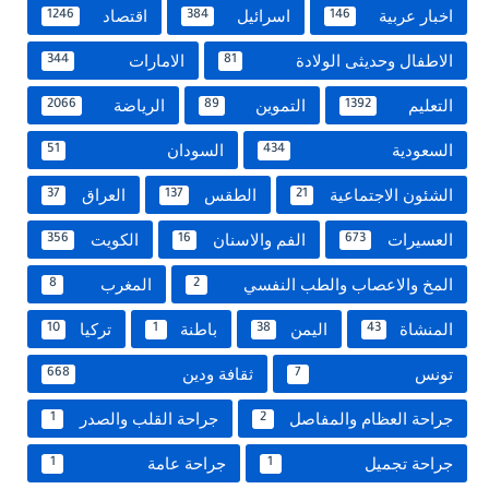
اخبار عربية
اسرائيل
اقتصاد
1246
384
146
الاطفال وحديثى الولادة
الامارات
344
81
التعليم
التموين
الرياضة
2066
89
1392
السعودية
السودان
51
434
الشئون الاجتماعية
الطقس
العراق
37
137
21
العسيرات
الفم والاسنان
الكويت
356
16
673
المخ والاعصاب والطب النفسي
المغرب
8
2
المنشاة
اليمن
باطنة
تركيا
10
1
38
43
تونس
ثقافة ودين
668
7
جراحة العظام والمفاصل
جراحة القلب والصدر
1
2
جراحة تجميل
جراحة عامة
1
1