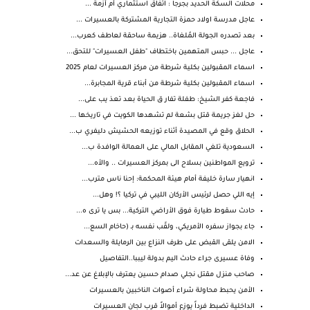
محلات السكة الحديد بجرجا : اتفاق استثماري أم أزمة ...
عاجل مدرسة اولاد حمزة التجارية المشتركة بالعسيرات ...
بعد تصدره الجولة المُلغاة.. هزيمة ساحقة لعاطف كعرب...
عاجل ... حبس المتهمين باختطاف "طفل العسيرات" للتحق...
اسماء المقبولين بكلية شرطة من مركز العسيرات لعام 2025
اسماء المقبولين بكلية شرطة من أبناء قرية المجابرة...
فاجعة كفر الشيخ: طفلة تفار ق الحياة بعد تعذ يب على...
حل لغز جريمة قتل بشعة لم تشهدها الكويت في تاريخها ...
الحلاق وقع في المصيدة أثناء توزيعه الحشيش دليفري ب...
السعودية تلغي المقابل المالي على العمالة الوافدة ب...
ترويع المواطنين بسلاح الى بمركز العسيرات .. والأه...
انهيار سارة خليفة أمام هيئة المحكمة: إحنا ناس مترب...
إيه اللي حصل لرئيس الأركان الليبي في تركيا ؟! وهل...
حادث سقوط طيارة فوق الأراضي التركية... بس يا ترى ه...
جاء بجواز سفره الأمريكي، ولقّب نفسه بـ (حاخام السع...
الامن يلقى القبض على طرف النزاع بين الرمايلة والسعدات
وفاة عسيرى جراء حادث اليم بدولة ليببا..التفاصيل
صاحب منزل مقتل نجلي صدام حسين يعترف بالإبلاغ عن عد...
الأمن يحبط محاولة شراء أصوات الناخبين بالعسيرات
الداخلية تضبط فرداً يوزع أموالاً قرب لجان العسيرات