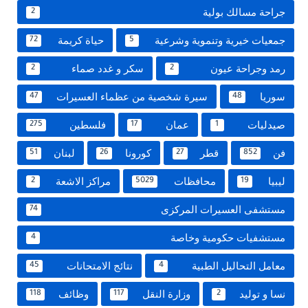
جراحة مسالك بولية
2
جمعيات خيرية وتنموية وشرعية
حياة كريمة
72
5
رمد وجراحة عيون
سكر و غدد صماء
2
2
سوريا
سيرة شخصية من عظماء العسيرات
47
48
صيدليات
عمان
فلسطين
275
17
1
فن
قطر
كورونا
لبنان
51
26
27
852
ليبيا
محافظات
مراكز الاشعة
2
5029
19
مستشفى العسيرات المركزى
74
مستشفيات حكومية وخاصة
4
معامل التحاليل الطبية
نتائج الامتحانات
45
4
نسا و توليد
وزارة النقل
وظائف
118
117
2