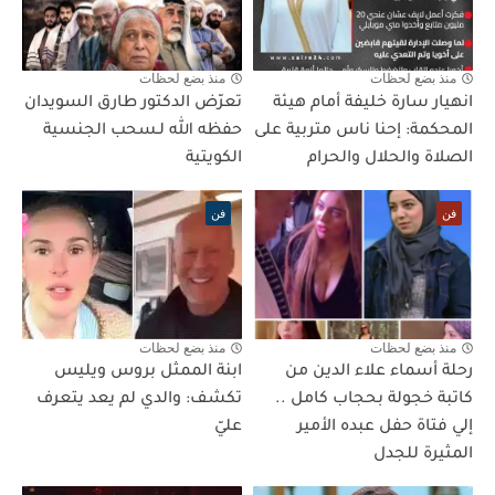
منذ بضع لحظات
منذ بضع لحظات
انهيار سارة خليفة أمام هيئة
تعرّض الدكتور طارق السويدان
المحكمة: إحنا ناس متربية على
حفظه الله لـسحب الجنسية
الصلاة والحلال والحرام
الكويتية
فن
فن
منذ بضع لحظات
منذ بضع لحظات
رحلة أسماء علاء الدين من
ابنة الممثل بروس ويليس
كاتبة خجولة بحجاب كامل ..
تكشف: والدي لم يعد يتعرف
إلي فتاة حفل عبده الأمير
عليّ
المثيرة للجدل