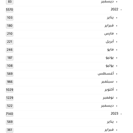
ديسمبر
83
2022
5570
يناير
103
فبراير
180
مارس
210
أبريل
221
مايو
246
يونيو
187
يوليو
108
أغسطس
569
سبتمبر
966
أكتوبر
1029
نوفمبر
1229
ديسمبر
522
2023
7140
يناير
569
فبراير
361