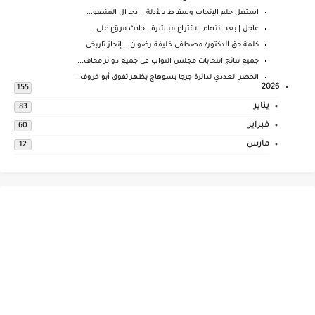
استغل حلم الإنجاب وسقـ ط بالأدلة .. دجــ ال المنصو...
عاجل | بعد انتهاء الاقتراع مباشرة.. حادث مروّع على...
كلمة حق الدكتور/ مصطفي خليفة رضوان .. إنجاز تاريخي
جميع نتائج انتخابات مجلس النواب في جميع دوائر محاف...
الحصر العددي لدائرة جرجا بسوهاج يظهر تفوق أبو خروف...
2026
155
يناير
83
فبراير
60
مارس
12