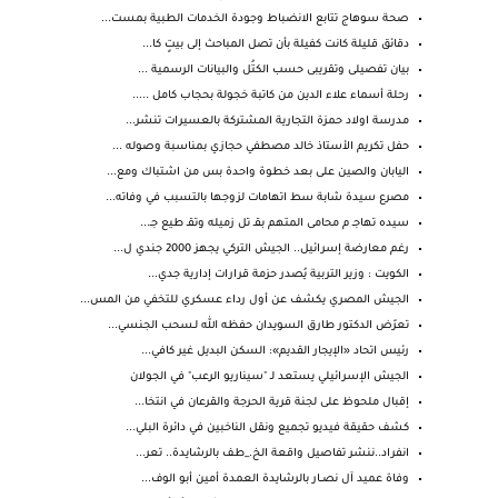
صحة سوهاج تتابع الانضباط وجودة الخدمات الطبية بمست...
دقائق قليلة كانت كفيلة بأن تصل المباحث إلى بيتٍ كا...
بيان تفصيلى وتقريبى حسب الكتُل والبيانات الرسمية ...
رحلة أسماء علاء الدين من كاتبة خجولة بحجاب كامل .....
مدرسة اولاد حمزة التجارية المشتركة بالعسيرات‏ تنشر...
حفل تكريم الأستاذ خالد مصطفي حجازي بمناسبة وصوله ...
اليابان والصين على بعد خطوة واحدة بس من اشتباك ومع...
مصرع سيدة شابة سط اتهامات لزوجها بالتسبب في وفاته...
سيده تهاجـ م محامى المتهم بقـ تل زميله وتقـ طيع جـ...
رغم معارضة إسرائيل.. الجيش التركي يجهز 2000 جندي ل...
الكويت : وزير التربية يُصدر حزمة قرارات إدارية جدي...
الجيش المصري يكشف عن أول رداء عسكري للتخفي من المس...
تعرّض الدكتور طارق السويدان حفظه الله لـسحب الجنسي...
رئيس اتحاد «الإيجار القديم»: السكن البديل غير كافي...
الجيش الإسرائيلي يستعد لـ "سيناريو الرعب" في الجولان
إقبال ملحوظ على لجنة قرية الحرجة والقرعان في انتخا...
كشف حقيقة فيديو تجميع ونقل الناخبين في دائرة البلي...
انفراد..ننشر تفاصيل واقعة الخ._طف بالرشايدة.. تعر...
وفاة عميد آل نصــار بالرشايدة العمدة أمين أبو الوف...