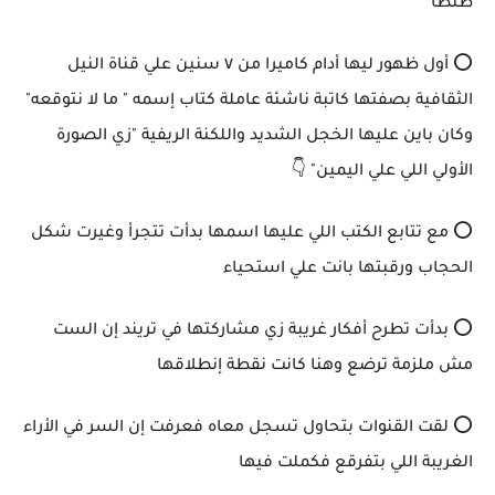
طنطا
⭕ أول ظهور ليها أدام كاميرا من ٧ سنين علي قناة النيل
الثقافية بصفتها كاتبة ناشئة عاملة كتاب إسمه " ما لا نتوقعه"
وكان باين عليها الخجل الشديد واللكنة الريفية "زي الصورة
الأولي اللي علي اليمين" 👇
⭕ مع تتابع الكتب اللي عليها اسمها بدأت تتجرأ وغيرت شكل
الحجاب ورقبتها بانت علي استحياء
⭕ بدأت تطرح أفكار غريبة زي مشاركتها في تريند إن الست
مش ملزمة ترضع وهنا كانت نقطة إنطلاقها
⭕ لقت القنوات بتحاول تسجل معاه فعرفت إن السر في الأراء
الغريبة اللي بتفرقع فكملت فيها