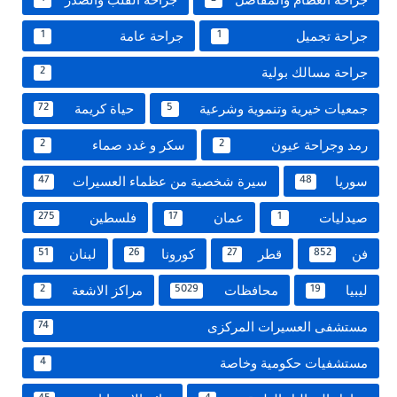
جراحة تجميل
جراحة عامة
1
1
جراحة مسالك بولية
2
جمعيات خيرية وتنموية وشرعية
حياة كريمة
72
5
رمد وجراحة عيون
سكر و غدد صماء
2
2
سوريا
سيرة شخصية من عظماء العسيرات
47
48
صيدليات
عمان
فلسطين
275
17
1
فن
قطر
كورونا
لبنان
51
26
27
852
ليبيا
محافظات
مراكز الاشعة
2
5029
19
مستشفى العسيرات المركزى
74
مستشفيات حكومية وخاصة
4