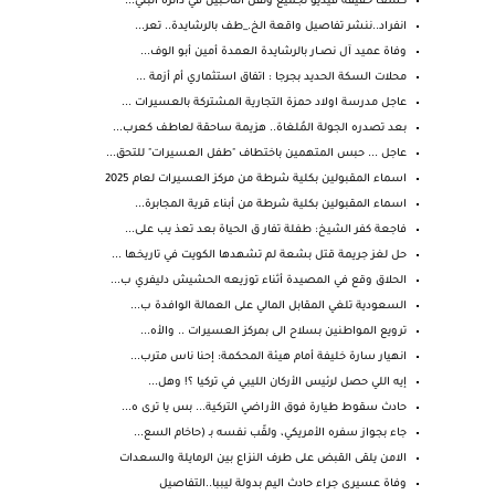
كشف حقيقة فيديو تجميع ونقل الناخبين في دائرة البلي...
انفراد..ننشر تفاصيل واقعة الخ._طف بالرشايدة.. تعر...
وفاة عميد آل نصــار بالرشايدة العمدة أمين أبو الوف...
محلات السكة الحديد بجرجا : اتفاق استثماري أم أزمة ...
عاجل مدرسة اولاد حمزة التجارية المشتركة بالعسيرات ...
بعد تصدره الجولة المُلغاة.. هزيمة ساحقة لعاطف كعرب...
عاجل ... حبس المتهمين باختطاف "طفل العسيرات" للتحق...
اسماء المقبولين بكلية شرطة من مركز العسيرات لعام 2025
اسماء المقبولين بكلية شرطة من أبناء قرية المجابرة...
فاجعة كفر الشيخ: طفلة تفار ق الحياة بعد تعذ يب على...
حل لغز جريمة قتل بشعة لم تشهدها الكويت في تاريخها ...
الحلاق وقع في المصيدة أثناء توزيعه الحشيش دليفري ب...
السعودية تلغي المقابل المالي على العمالة الوافدة ب...
ترويع المواطنين بسلاح الى بمركز العسيرات .. والأه...
انهيار سارة خليفة أمام هيئة المحكمة: إحنا ناس مترب...
إيه اللي حصل لرئيس الأركان الليبي في تركيا ؟! وهل...
حادث سقوط طيارة فوق الأراضي التركية... بس يا ترى ه...
جاء بجواز سفره الأمريكي، ولقّب نفسه بـ (حاخام السع...
الامن يلقى القبض على طرف النزاع بين الرمايلة والسعدات
وفاة عسيرى جراء حادث اليم بدولة ليببا..التفاصيل