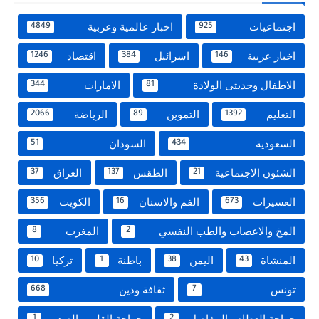
اجتماعيات
اخبار عالمية وعربية
4849
925
اخبار عربية
اسرائيل
اقتصاد
1246
384
146
الاطفال وحديثى الولادة
الامارات
344
81
التعليم
التموين
الرياضة
2066
89
1392
السعودية
السودان
51
434
الشئون الاجتماعية
الطقس
العراق
37
137
21
العسيرات
الفم والاسنان
الكويت
356
16
673
المخ والاعصاب والطب النفسي
المغرب
8
2
المنشاة
اليمن
باطنة
تركيا
10
1
38
43
تونس
ثقافة ودين
668
7
جراحة العظام والمفاصل
جراحة القلب والصدر
1
2