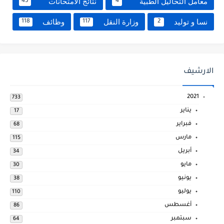
معامل التحاليل الطبية
نتائج الامتحانات
45
4
نسا و توليد
وزارة النقل
وظائف
118
117
2
الارشيف
2021
733
يناير
17
فبراير
68
مارس
115
أبريل
34
مايو
30
يونيو
38
يوليو
110
أغسطس
86
سبتمبر
64