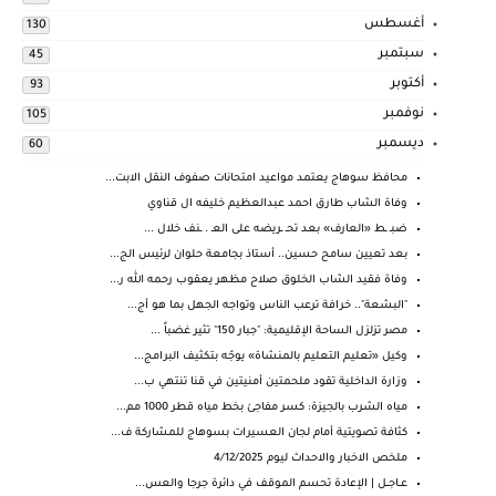
أغسطس
130
سبتمبر
45
أكتوبر
93
نوفمبر
105
ديسمبر
60
محافظ سوهاج يعتمد مواعيد امتحانات صفوف النقل الابت...
وفاة الشاب طارق احمد عبدالعظيم خليفه ال قناوي
ضبـ ـط «العارف» بعد تحـ ـريضه على العـ . ـنف خلال ...
بعد تعيين سامح حسين.. أستاذ بجامعة حلوان لرئيس الج...
وفاة فقيد الشاب الخلوق صلاح مظهر يعقوب رحمه الله ر...
"البشعة".. خرافة ترعب الناس وتواجه الجهل بما هو أج...
مصر تزلزل الساحة الإقليمية: "جبار 150" تثير غضباً ...
وكيل «تعليم التعليم بالمنشاة» يوجّه بتكثيف البرامج...
وزارة الداخلية تقود ملحمتين أمنيتين في قنا تنتهي ب...
مياه الشرب بالجيزة: كسر مفاجئ بخط مياه قطر 1000 مم...
كثافة تصويتية أمام لجان العسيرات بسوهاج للمشاركة ف...
ملخص الاخبار والاحداث ليوم 4/12/2025
عــاجــل | الإعادة تحسم الموقف في دائرة جرجا والعس...