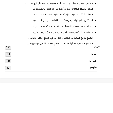
صاحب منزل مقتل نجلي صدام حسين يعترف بالإبلاغ عن عد...
الأمن يحبط محاولة شراء أصوات الناخبين بالعسيرات
الداخلية تضبط فرداً يوزع أموالاً قرب لجان العسيرات
استغل حلم الإنجاب وسقـ ط بالأدلة .. دجــ ال المنصو...
عاجل | بعد انتهاء الاقتراع مباشرة.. حادث مروّع على...
كلمة حق الدكتور/ مصطفي خليفة رضوان .. إنجاز تاريخي
جميع نتائج انتخابات مجلس النواب في جميع دوائر محاف...
الحصر العددي لدائرة جرجا بسوهاج يظهر تفوق أبو خروف...
2026
155
يناير
83
فبراير
60
مارس
12