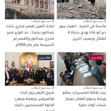
منذ بضع لحظات
منذ بضع لحظات
مأساة في المنيا.. انهيار سور
اعادة تأهيل لقصر فخري باشا
دير أبو فانا يودي بحياة 4
عبدالنور بجرجا… جد الوزير منير
أطفال ويصيب آخرين
فخري عبدالنور والقصر تم
تأسيسة عام عام 1906م
ثقافة ودين
ثقافة ودين
منذ بضع لحظات
منذ بضع لحظات
بيت ثقافة العسيرات ينظم
شيخ_الأزهر يزور البابا
ورشة رسوم أطفال بمركز
تواضروس ويهنئه ويهنئ
شباب أولاد حمزة
الإخوة المسيحيين بأعياد