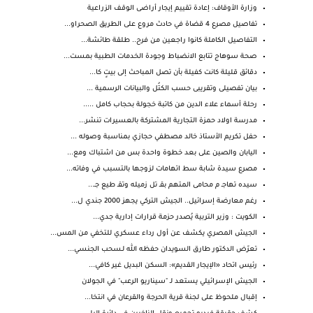
وزارة الأوقاف: إعادة تقييم إيجار أراضى الوقف الزراعية
تفاصيل مصرع 4 قضاة في حادث مروع على الطريق الصحراو...
التفاصيل الكاملة كانوا راجعين من فرح.. طلقة طائشة...
صحة سوهاج تتابع الانضباط وجودة الخدمات الطبية بمست...
دقائق قليلة كانت كفيلة بأن تصل المباحث إلى بيتٍ كا...
بيان تفصيلى وتقريبى حسب الكتُل والبيانات الرسمية ...
رحلة أسماء علاء الدين من كاتبة خجولة بحجاب كامل .....
مدرسة اولاد حمزة التجارية المشتركة بالعسيرات‏ تنشر...
حفل تكريم الأستاذ خالد مصطفي حجازي بمناسبة وصوله ...
اليابان والصين على بعد خطوة واحدة بس من اشتباك ومع...
مصرع سيدة شابة سط اتهامات لزوجها بالتسبب في وفاته...
سيده تهاجـ م محامى المتهم بقـ تل زميله وتقـ طيع جـ...
رغم معارضة إسرائيل.. الجيش التركي يجهز 2000 جندي ل...
الكويت : وزير التربية يُصدر حزمة قرارات إدارية جدي...
الجيش المصري يكشف عن أول رداء عسكري للتخفي من المس...
تعرّض الدكتور طارق السويدان حفظه الله لـسحب الجنسي...
رئيس اتحاد «الإيجار القديم»: السكن البديل غير كافي...
الجيش الإسرائيلي يستعد لـ "سيناريو الرعب" في الجولان
إقبال ملحوظ على لجنة قرية الحرجة والقرعان في انتخا...