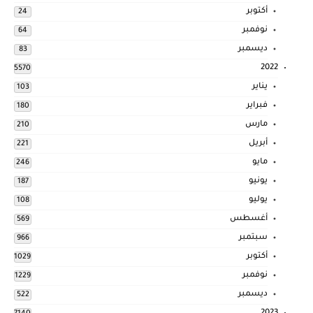
أكتوبر
24
نوفمبر
64
ديسمبر
83
2022
5570
يناير
103
فبراير
180
مارس
210
أبريل
221
مايو
246
يونيو
187
يوليو
108
أغسطس
569
سبتمبر
966
أكتوبر
1029
نوفمبر
1229
ديسمبر
522