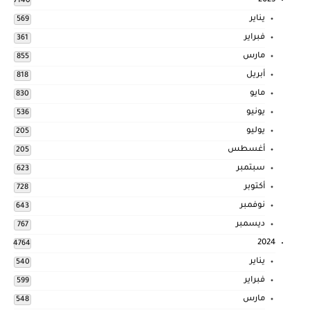
2023
7140
يناير
569
فبراير
361
مارس
855
أبريل
818
مايو
830
يونيو
536
يوليو
205
أغسطس
205
سبتمبر
623
أكتوبر
728
نوفمبر
643
ديسمبر
767
2024
4764
يناير
540
فبراير
599
مارس
548