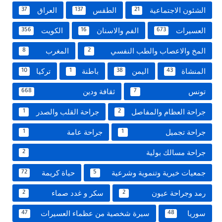
الشئون الاجتماعية
الطقس
العراق
37
137
21
العسيرات
الفم والاسنان
الكويت
356
16
673
المخ والاعصاب والطب النفسي
المغرب
8
2
المنشاة
اليمن
باطنة
تركيا
10
1
38
43
تونس
ثقافة ودين
668
7
جراحة العظام والمفاصل
جراحة القلب والصدر
1
2
جراحة تجميل
جراحة عامة
1
1
جراحة مسالك بولية
2
جمعيات خيرية وتنموية وشرعية
حياة كريمة
72
5
رمد وجراحة عيون
سكر و غدد صماء
2
2
سوريا
سيرة شخصية من عظماء العسيرات
47
48