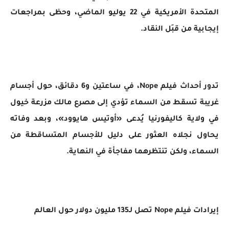
المتحدة الأمريكية في 22 يوليو الماضي، وحظى بمراجعات
إيجابية من قبَل النقاد.
تدور أحداث فيلم Nope، في ساعتين و6 دقائق، حول أجسام
غريبة تسقط من السماء تؤدي إلى مصرع مالك مزرعة خيول
في ولاية كاليفورنيا يُدعى «أوتيس هايوود»، وبعد وفاته
يحاول نجلاه العثور على دليل للأجسام المتساقطة من
السماء، ولكن تنتظرهما مفاجأة في النهاية.
إيرادات فيلم Nope تصل لـ135 مليون دولار حول العالم