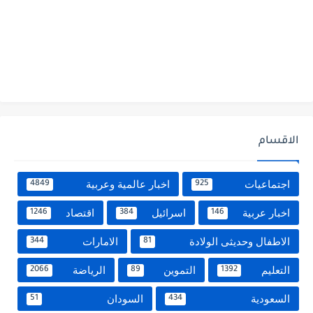
الاقسام
اجتماعيات
اخبار عالمية وعربية
4849
925
اخبار عربية
اسرائيل
اقتصاد
1246
384
146
الاطفال وحديثى الولادة
الامارات
344
81
التعليم
التموين
الرياضة
2066
89
1392
السعودية
السودان
51
434