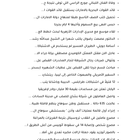
وفاة الفنان اللبناني چورچ الراسي اللي توفى نتيجة ح...
قائد القوات البحرية بالامارات يستقبل قائد القوات ا...
تحميل كتب الصف التاسع طبقا لمنهاج دولة الامارات ال...
حبس افعى بيع السموم وأخيها 4 ايام بجرجا
لقاء موسع مع مديري الإدارات الأزهرية لبحث خطط الع...
الدكتور عصمت رضوان يكتب شعرا فى الشيخ عبدالله رشد...
أسامة جويلي: الطيران المسير لم يستخدم في الاشتباكا...
عاجل الان مقتل الممثل الكوميدي مصطفي بركة جراء الا...
وتتوالى ضربات رجال الشرطة لتجار المخدرات القبض عل...
مباحث قسم جرجا تلقى القبض على عطيات الشهيره (بسحر ...
السفير الأمريكي والمبعوث الخاص إلى ليبيا، ريتشارد ...
12 قتيلاً في اشتباكات طرابلس.. الدبيبة وباشاغا يتب...
اليابان تعلن عن مساعدات بقيمة 30 مليار دولار لإفريقيا
واصل العاملون في شركة بشاي للصلب في مدينة السادات ...
عالجت 635 حالة .. مستقبل وطن سوهاج ينظم قافلة طبية...
إجراء أول قائمة عمليات"أنف وآذن " بمستشفي سوهاج ال...
مصرع عاملين في انقلاب تروسيكل بترعة الغريزات بالمراغة
مصرع شخص وإصابة 14 في سقوط أتوبيس من أعلى الطريق ا...
بالصور أبوزيد يقود حملة ازالات مكبره تعدي علي أملا...
احتراق احد المنازل بجوار مدرسة المؤسسة بالعسيرات