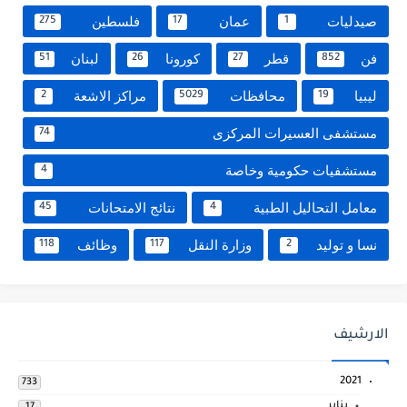
صيدليات
عمان
فلسطين
275
17
1
فن
قطر
كورونا
لبنان
51
26
27
852
ليبيا
محافظات
مراكز الاشعة
2
5029
19
مستشفى العسيرات المركزى
74
مستشفيات حكومية وخاصة
4
معامل التحاليل الطبية
نتائج الامتحانات
45
4
نسا و توليد
وزارة النقل
وظائف
118
117
2
الارشيف
2021
733
يناير