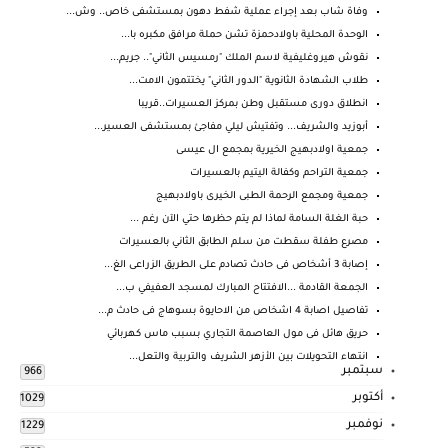
وفاة شاب بعد إجراء عملية شفط دهون بمستشفى خاص.. وش...
الوحدة المحلية باولادحمزة تشن حملة مرافق مكبره با...
نقوش هيروغليفية لاسم الملك "رمسيس الثاني".. جريم...
طلاب الشهادة الثانوية "الدور الثاني" يختتمون الامت...
انطلاق دورى مستقبل وطن بمركز العسيرات..قريبا
أبوزيد والشريف... وتفتيش ليلي مفاجئ بمستشفى العسير...
جمعية اولادبهيج الخيرية بمجمع ال عيسى
جمعية التراحم وكفالة اليتيم بالعسيرات
جمعية ومجمع الرحمة الطبى الخيرى باولادبهيج
‏حبة الغلة السامة لماذا لم يتم حظرها حتي الآن رغم ...
مصرع طفلة سقطت من سلم الطابق الثاني بالعسيرات
إصابة 3 أشخاص فى حادث تصادم على الطريق الزراعى الغ...
الجمعة القادمة ...الافتتاح المبارك لمسجد العفيفي ب...
تفاصيل اصابة 4 اشخاص من الاحايوة بسوهاج فى حادث م...
حريق هائل فى مول العاصمة التجاري بسبب ماس كهربائي
انتهاء التحويلات بين الأزهر الشريف والتربية والتعل...
سبتمبر
966
أكتوبر
1029
نوفمبر
1229