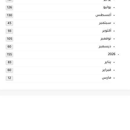
137
يوليو
126
أغسطس
130
سبتمبر
45
أكتوبر
93
نوفمبر
105
ديسمبر
60
2026
155
يناير
83
فبراير
60
مارس
12