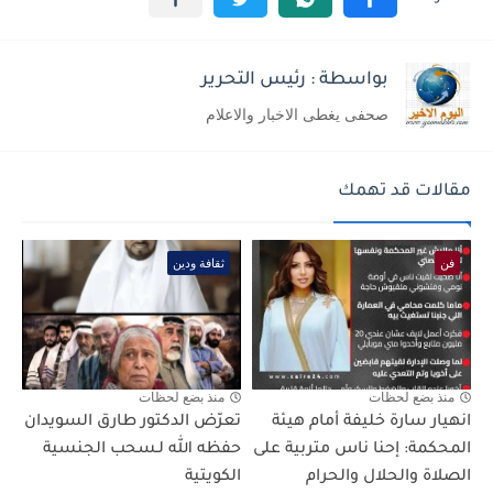
بواسطة : رئيس التحرير
صحفى يغطى الاخبار والاعلام
مقالات قد تهمك
فن
ثقافة ودين
منذ بضع لحظات
منذ بضع لحظات
انهيار سارة خليفة أمام هيئة
تعرّض الدكتور طارق السويدان
المحكمة: إحنا ناس متربية على
حفظه الله لـسحب الجنسية
الصلاة والحلال والحرام
الكويتية