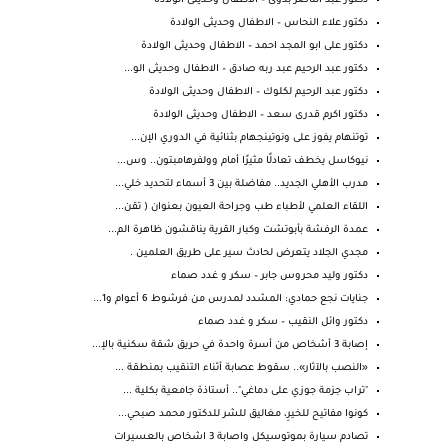
دكتور عبد الناصر بدوى – الاطفال وحديثى الولادة
دكتور علاء النحاس – الاطفال وحديثى الولادة
دكتور على ابو المجد احمد – الاطفال وحديثى الولادة
دكتور عبد الرحيم عبد ربه صادق – الاطفال وحديثى الو...
دكتور عبد الرحيم لكلوك – الاطفال وحديثى الولادة
دكتور اكرم قدرى سعد – الاطفال وحديثى الولادة
توتنهام يفوز على ونوتينجهام بثنائية في الدوري الإن...
نيوكاسل يخطف تعادلًا مثيرًا أمام وولفرهامبتون.. وس...
مدرب الأهلي الجديد.. مفاضلة بين 3 أسماء لتحديد خلي...
اللقاء العلمي لأطباء طب وجراحة العيون بعنوان ( تقن...
عمدة الرفشة بأبوتشت وكبار القرية يناقشون ظاهرة الم...
مجدي الجلاد يتعرض لحادث سير على طريق العلمين .
دكتور وليد محروس جابر – سكر و غدد صماء
جنايات نجع حمادي: المشدد لمدرس من فرشوط 6 أعوام و1...
دكتور وائل النقيب – سكر و غدد صماء
إصابة 3 أشخاص من أسرة واحدة في حريق شقة سكنية بالإ...
«النصب بالآثار».. سقوط عصابة أثناء التنقيب بمنطقة ...
‏"تراب جزمة جوزي على دماغي".. أستاذة جامعية بكلية ...
كونوا مفاتيح للخيرِ، مغاليق للشر للدكتور محمد صبحي...
تصادم سيارة بموتوسيكل واصابة 3 اشخاص بالعسيرات