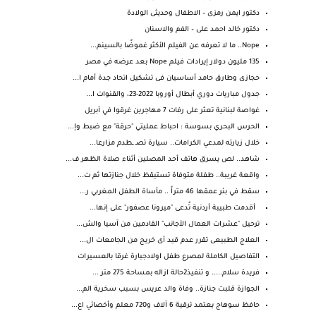
دكتور ايمن رمزى – الاطفال وحديثى الولادة
دكتور خالد احمد على – الفم والاسنان
Nope.. ما لا تعرفه عن الفيلم الأكثر غموضًا بالسينم...
135 مليون دولار إيرادات فيلم Nope بعد عرضه في مصر
حجازى وطارق حامد أساسيان فى تشكيل اتحاد جدة أمام ا...
جدول مباريات دوري أبطال أوروبا 2022-23، والقنوات ا...
غواصة لبنانية تعثر على رفات 7 مهاجرين غرقوا في أبريل
الحرس البحري بسوسة : احباط عمليتي "حرقة" مع ضبط وإ...
خلال زيارته لمدعي الكرامات.. سيارة تصـ ـطدم مزارعا...
شاهد.. لص يسرق هاتف أحد المصلين أثناء صلاة الظهر ف...
واقعة غريبة.. طفلة متوفاة تستيقظ خلال جنازتها ثم ت...
سقط في بئر عمقها 46 متراً .. مأساة الطفل المغربي ر...
أقدمت طبيبة أردنية تُدعى "ميرونا عصفور" على إنها...
ترحيل "عشرات العمال الأجانب" القادمين من آسيا والش...
العلاج الطبيعى تقرر عدم قيد أى خريج من الجامعات ال...
التفاصيل الكاملة لمصرع طفل اولادجبارة غرقا بالعسيرات
فريدة سلام..... و تنفيذ2حالة ازاله بمساحة 275 متر ...
الجوازة قلبت جنازة.. وفاة والد عريس بسبب سخرية الم...
حافظ سوهاج يعتمد ترقية 6 آلاف و720 معلم وأخصائي اع...