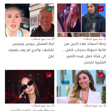
فن
فن
منذ بضع لحظات
منذ بضع لحظات
رحلة أسماء علاء الدين من
ابنة الممثل بروس ويليس
كاتبة خجولة بحجاب كامل ..
تكشف: والدي لم يعد يتعرف
إلي فتاة حفل عبده الأمير
عليّ
المثيرة للجدل
فن
فن
منذ بضع لحظات
منذ بضع لحظات
بسمة بوسيل تتصدر التريند