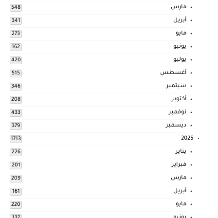
مارس
548
أبريل
341
مايو
273
يونيو
162
يوليو
420
أغسطس
515
سبتمبر
346
أكتوبر
208
نوفمبر
433
ديسمبر
379
2025
1713
يناير
226
فبراير
201
مارس
209
أبريل
161
مايو
220
يونيو