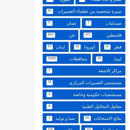
سيرة شخصية من عظماء العسيرات
47
صيدليات
عمان
17
1
فلسطين
فن
852
275
قطر
كورونا
لبنان
51
26
27
ليبيا
محافظات
5029
19
مراكز الاشعة
2
مستشفى العسيرات المركزى
74
مستشفيات حكومية وخاصة
4
معامل التحاليل الطبية
4
نتائج الامتحانات
نسا و توليد
2
45