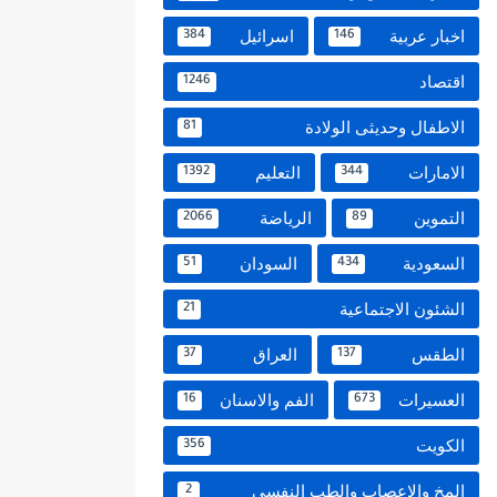
اخبار عربية
اسرائيل
384
146
اقتصاد
1246
الاطفال وحديثى الولادة
81
الامارات
التعليم
1392
344
التموين
الرياضة
2066
89
السعودية
السودان
51
434
الشئون الاجتماعية
21
الطقس
العراق
37
137
العسيرات
الفم والاسنان
16
673
الكويت
356
المخ والاعصاب والطب النفسي
2