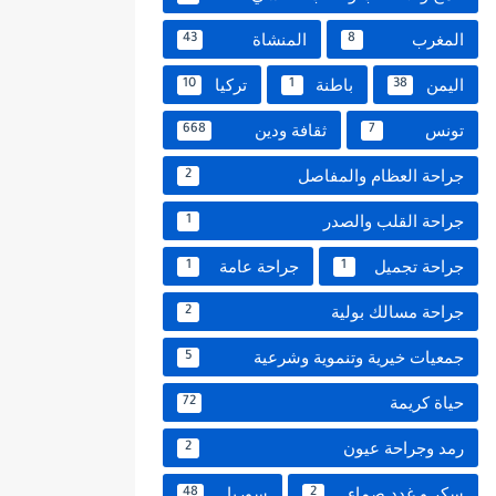
المغرب
المنشاة
43
8
اليمن
باطنة
تركيا
10
1
38
تونس
ثقافة ودين
668
7
جراحة العظام والمفاصل
2
جراحة القلب والصدر
1
جراحة تجميل
جراحة عامة
1
1
جراحة مسالك بولية
2
جمعيات خيرية وتنموية وشرعية
5
حياة كريمة
72
رمد وجراحة عيون
2
سكر و غدد صماء
سوريا
48
2