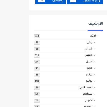
وزارة النقل
وظائف
118
117
الارشيف
2021
733
يناير
17
فبراير
68
مارس
115
أبريل
34
مايو
30
يونيو
38
يوليو
110
أغسطس
86
سبتمبر
64
أكتوبر
24