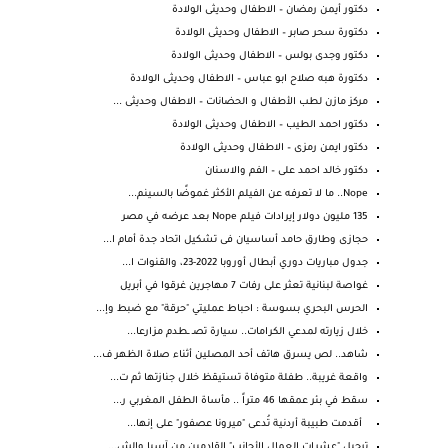
دكتور أيمن رمضان – الاطفال وحديثى الولادة
دكتورة سحر صابر – الاطفال وحديثى الولادة
دكتور وجدى بولس – الاطفال وحديثى الولادة
دكتورة هبه صلاح ابو عباس – الاطفال وحديثى الولادة
مركز مازن لطب الأطفال و الحضانات – الاطفال وحديثى ...
دكتور احمد الطيب – الاطفال وحديثى الولادة
دكتور ايمن رمزى – الاطفال وحديثى الولادة
دكتور خالد احمد على – الفم والاسنان
Nope.. ما لا تعرفه عن الفيلم الأكثر غموضًا بالسينم...
135 مليون دولار إيرادات فيلم Nope بعد عرضه في مصر
حجازى وطارق حامد أساسيان فى تشكيل اتحاد جدة أمام ا...
جدول مباريات دوري أبطال أوروبا 2022-23، والقنوات ا...
غواصة لبنانية تعثر على رفات 7 مهاجرين غرقوا في أبريل
الحرس البحري بسوسة : احباط عمليتي "حرقة" مع ضبط وإ...
خلال زيارته لمدعي الكرامات.. سيارة تصـ ـطدم مزارعا...
شاهد.. لص يسرق هاتف أحد المصلين أثناء صلاة الظهر ف...
واقعة غريبة.. طفلة متوفاة تستيقظ خلال جنازتها ثم ت...
سقط في بئر عمقها 46 متراً .. مأساة الطفل المغربي ر...
أقدمت طبيبة أردنية تُدعى "ميرونا عصفور" على إنها...
ترحيل "عشرات العمال الأجانب" القادمين من آسيا والش...