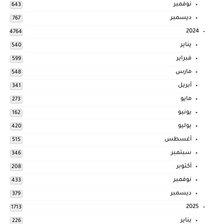
نوفمبر
643
ديسمبر
767
2024
4764
يناير
540
فبراير
599
مارس
548
أبريل
341
مايو
273
يونيو
162
يوليو
420
أغسطس
515
سبتمبر
346
أكتوبر
208
نوفمبر
433
ديسمبر
379
2025
1713
يناير
226