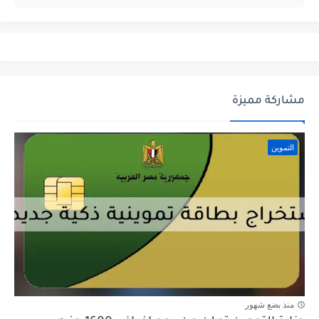
مشاركة مميزة
التموين
منذ بضع شهور