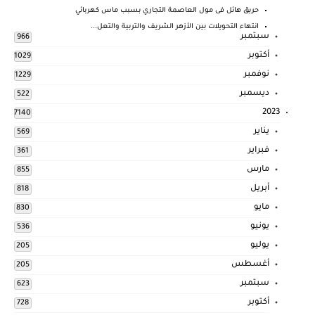
حريق هائل فى مول العاصمة التجاري بسبب ماس كهربائي
انتهاء التحويلات بين الأزهر الشريف والتربية والتعل...
سبتمبر
966
أكتوبر
1029
نوفمبر
1229
ديسمبر
522
2023
7140
يناير
569
فبراير
361
مارس
855
أبريل
818
مايو
830
يونيو
536
يوليو
205
أغسطس
205
سبتمبر
623
أكتوبر
728