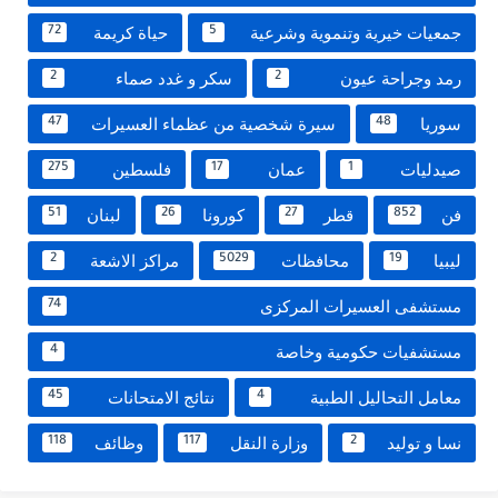
جمعيات خيرية وتنموية وشرعية
حياة كريمة
72
5
رمد وجراحة عيون
سكر و غدد صماء
2
2
سوريا
سيرة شخصية من عظماء العسيرات
47
48
صيدليات
عمان
فلسطين
275
17
1
فن
قطر
كورونا
لبنان
51
26
27
852
ليبيا
محافظات
مراكز الاشعة
2
5029
19
مستشفى العسيرات المركزى
74
مستشفيات حكومية وخاصة
4
معامل التحاليل الطبية
نتائج الامتحانات
45
4
نسا و توليد
وزارة النقل
وظائف
118
117
2