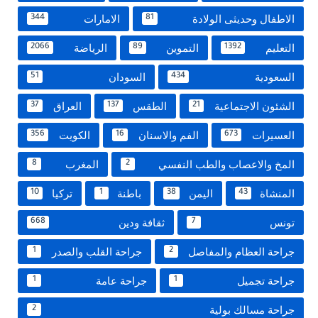
الاطفال وحديثى الولادة
الامارات
344
81
التعليم
التموين
الرياضة
2066
89
1392
السعودية
السودان
51
434
الشئون الاجتماعية
الطقس
العراق
37
137
21
العسيرات
الفم والاسنان
الكويت
356
16
673
المخ والاعصاب والطب النفسي
المغرب
8
2
المنشاة
اليمن
باطنة
تركيا
10
1
38
43
تونس
ثقافة ودين
668
7
جراحة العظام والمفاصل
جراحة القلب والصدر
1
2
جراحة تجميل
جراحة عامة
1
1
جراحة مسالك بولية
2