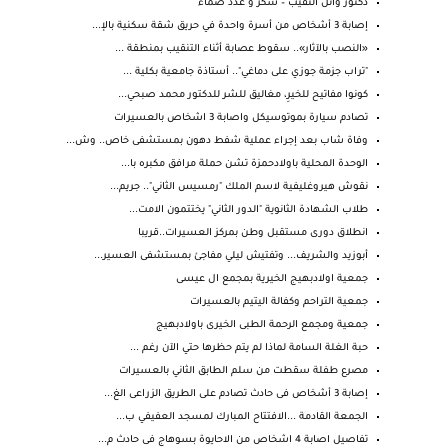
دكتور وائل النقيب – سكر و غدد صماء
إصابة 3 أشخاص من أسرة واحدة في حريق شقة سكنية بالإ...
«النصب بالآثار».. سقوط عصابة أثناء التنقيب بمنطقة ...
‏"تراب جزمة جوزي على دماغي".. أستاذة جامعية بكلية ...
كونوا مفاتيح للخيرِ، مغاليق للشر للدكتور محمد صبحي...
تصادم سيارة بموتوسيكل واصابة 3 اشخاص بالعسيرات
وفاة شاب بعد إجراء عملية شفط دهون بمستشفى خاص.. وش...
الوحدة المحلية باولادحمزة تشن حملة مرافق مكبره با...
نقوش هيروغليفية لاسم الملك "رمسيس الثاني".. جريم...
طلاب الشهادة الثانوية "الدور الثاني" يختتمون الامت...
انطلاق دورى مستقبل وطن بمركز العسيرات..قريبا
أبوزيد والشريف... وتفتيش ليلي مفاجئ بمستشفى العسير...
جمعية اولادبهيج الخيرية بمجمع ال عيسى
جمعية التراحم وكفالة اليتيم بالعسيرات
جمعية ومجمع الرحمة الطبى الخيرى باولادبهيج
‏حبة الغلة السامة لماذا لم يتم حظرها حتي الآن رغم ...
مصرع طفلة سقطت من سلم الطابق الثاني بالعسيرات
إصابة 3 أشخاص فى حادث تصادم على الطريق الزراعى الغ...
الجمعة القادمة ...الافتتاح المبارك لمسجد العفيفي ب...
تفاصيل اصابة 4 اشخاص من الاحايوة بسوهاج فى حادث م...