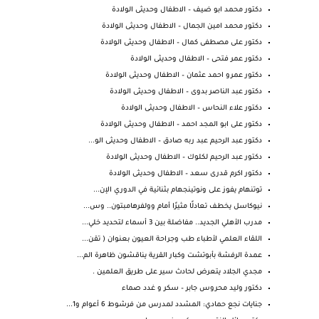
دكتور محمد ابو ضيف – الاطفال وحديثى الولادة
دكتور محمد امين الجمال – الاطفال وحديثى الولادة
دكتور على مصطفى كمال – الاطفال وحديثى الولادة
دكتور عمر فتحى – الاطفال وحديثى الولادة
دكتور عمرو احمد عثمان – الاطفال وحديثى الولادة
دكتور عبد الناصر بدوى – الاطفال وحديثى الولادة
دكتور علاء النحاس – الاطفال وحديثى الولادة
دكتور على ابو المجد احمد – الاطفال وحديثى الولادة
دكتور عبد الرحيم عبد ربه صادق – الاطفال وحديثى الو...
دكتور عبد الرحيم لكلوك – الاطفال وحديثى الولادة
دكتور اكرم قدرى سعد – الاطفال وحديثى الولادة
توتنهام يفوز على ونوتينجهام بثنائية في الدوري الإن...
نيوكاسل يخطف تعادلًا مثيرًا أمام وولفرهامبتون.. وس...
مدرب الأهلي الجديد.. مفاضلة بين 3 أسماء لتحديد خلي...
اللقاء العلمي لأطباء طب وجراحة العيون بعنوان ( تقن...
عمدة الرفشة بأبوتشت وكبار القرية يناقشون ظاهرة الم...
مجدي الجلاد يتعرض لحادث سير على طريق العلمين .
دكتور وليد محروس جابر – سكر و غدد صماء
جنايات نجع حمادي: المشدد لمدرس من فرشوط 6 أعوام و1...