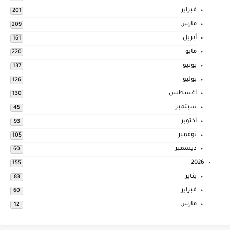
فبراير
201
مارس
209
أبريل
161
مايو
220
يونيو
137
يوليو
126
أغسطس
130
سبتمبر
45
أكتوبر
93
نوفمبر
105
ديسمبر
60
2026
155
يناير
83
فبراير
60
مارس
12