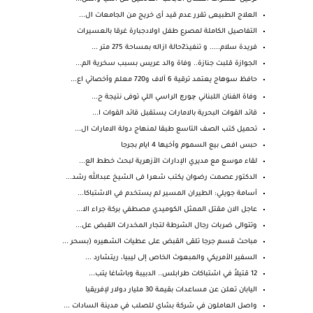
العلاج الطبيعى تقرر عدم قيد أى خريج من الجامعات ال...
التفاصيل الكاملة لمصرع طفل اولادجبارة غرقا بالعسيرات
فريدة سلام..... و تنفيذ2حالة ازاله بمساحة 275 متر ...
الجوازة قلبت جنازة.. وفاة والد عريس بسبب سخرية الم...
حافظ سوهاج يعتمد ترقية 6 آلاف و720 معلم وأخصائي اع...
وفاة الفنان اللبناني چورچ الراسي اللي توفى نتيجة ح...
قائد القوات البحرية بالامارات يستقبل قائد القوات ا...
تحميل كتب الصف التاسع طبقا لمنهاج دولة الامارات ال...
حبس افعى بيع السموم وأخيها 4 ايام بجرجا
لقاء موسع مع مديري الإدارات الأزهرية لبحث خطط الع...
الدكتور عصمت رضوان يكتب شعرا فى الشيخ عبدالله رشد...
أسامة جويلي: الطيران المسير لم يستخدم في الاشتباكا...
عاجل الان مقتل الممثل الكوميدي مصطفي بركة جراء الا...
وتتوالى ضربات رجال الشرطة لتجار المخدرات القبض عل...
مباحث قسم جرجا تلقى القبض على عطيات الشهيره (بسحر ...
السفير الأمريكي والمبعوث الخاص إلى ليبيا، ريتشارد ...
12 قتيلاً في اشتباكات طرابلس.. الدبيبة وباشاغا يتب...
اليابان تعلن عن مساعدات بقيمة 30 مليار دولار لإفريقيا
واصل العاملون في شركة بشاي للصلب في مدينة السادات ...