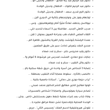
دكتور عبد الرحيم عبد ربه صادق – الاطفال وحديثى الو...
دكتور عبد الرحيم لكلوك – الاطفال وحديثى الولادة
دكتور اكرم قدرى سعد – الاطفال وحديثى الولادة
توتنهام يفوز على ونوتينجهام بثنائية في الدوري الإن...
نيوكاسل يخطف تعادلًا مثيرًا أمام وولفرهامبتون.. وس...
مدرب الأهلي الجديد.. مفاضلة بين 3 أسماء لتحديد خلي...
اللقاء العلمي لأطباء طب وجراحة العيون بعنوان ( تقن...
عمدة الرفشة بأبوتشت وكبار القرية يناقشون ظاهرة الم...
مجدي الجلاد يتعرض لحادث سير على طريق العلمين .
دكتور وليد محروس جابر – سكر و غدد صماء
جنايات نجع حمادي: المشدد لمدرس من فرشوط 6 أعوام و1...
دكتور وائل النقيب – سكر و غدد صماء
إصابة 3 أشخاص من أسرة واحدة في حريق شقة سكنية بالإ...
«النصب بالآثار».. سقوط عصابة أثناء التنقيب بمنطقة ...
‏"تراب جزمة جوزي على دماغي".. أستاذة جامعية بكلية ...
كونوا مفاتيح للخيرِ، مغاليق للشر للدكتور محمد صبحي...
تصادم سيارة بموتوسيكل واصابة 3 اشخاص بالعسيرات
وفاة شاب بعد إجراء عملية شفط دهون بمستشفى خاص.. وش...
الوحدة المحلية باولادحمزة تشن حملة مرافق مكبره با...
نقوش هيروغليفية لاسم الملك "رمسيس الثاني".. جريم...