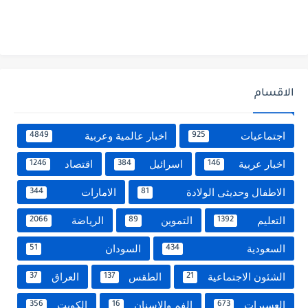
الاقسام
اجتماعيات
اخبار عالمية وعربية
4849
925
اخبار عربية
اسرائيل
اقتصاد
1246
384
146
الاطفال وحديثى الولادة
الامارات
344
81
التعليم
التموين
الرياضة
2066
89
1392
السعودية
السودان
51
434
الشئون الاجتماعية
الطقس
العراق
37
137
21
العسيرات
الفم والاسنان
الكويت
356
16
673