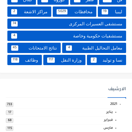
ليبيا
محافظات
مراكز الاشعة
2
5029
19
مستشفى العسيرات المركزى
74
مستشفيات حكومية وخاصة
4
معامل التحاليل الطبية
نتائج الامتحانات
45
4
نسا و توليد
وزارة النقل
وظائف
118
117
2
الارشيف
2021
733
يناير
17
فبراير
68
مارس
115