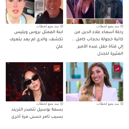
منذ بضع لحظات
منذ بضع لحظات
رحلة أسماء علاء الدين من
ابنة الممثل بروس ويليس
كاتبة خجولة بحجاب كامل ..
تكشف: والدي لم يعد يتعرف
إلي فتاة حفل عبده الأمير
عليّ
المثيرة للجدل
فن
فن
منذ بضع لحظات
منذ بضع لحظات
بسمة بوسيل تتصدر التريند
بسبب تامر حسنى مرة أخرى