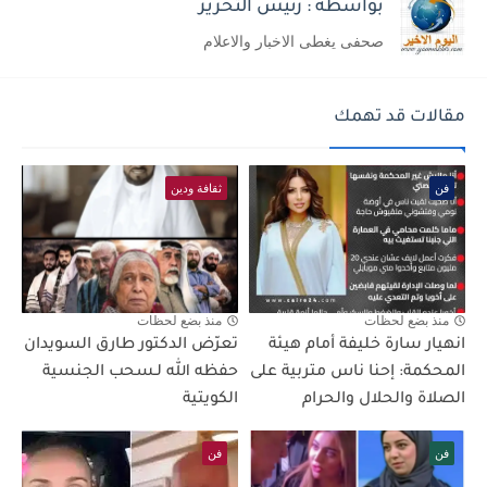
بواسطة : رئيس التحرير
صحفى يغطى الاخبار والاعلام
مقالات قد تهمك
فن
ثقافة ودين
منذ بضع لحظات
منذ بضع لحظات
انهيار سارة خليفة أمام هيئة
تعرّض الدكتور طارق السويدان
المحكمة: إحنا ناس متربية على
حفظه الله لـسحب الجنسية
الصلاة والحلال والحرام
الكويتية
فن
فن