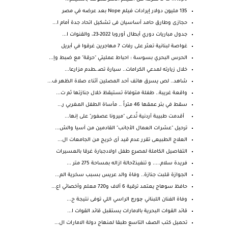
135 مليون دولار إيرادات فيلم Nope بعد عرضه في مصر
حجازى وطارق حامد أساسيان فى تشكيل اتحاد جدة أمام ا...
جدول مباريات دوري أبطال أوروبا 2022-23، والقنوات ا...
غواصة لبنانية تعثر على رفات 7 مهاجرين غرقوا في أبريل
الحرس البحري بسوسة : احباط عمليتي "حرقة" مع ضبط وإ...
خلال زيارته لمدعي الكرامات.. سيارة تصـ ـطدم مزارعا...
شاهد.. لص يسرق هاتف أحد المصلين أثناء صلاة الظهر ف...
واقعة غريبة.. طفلة متوفاة تستيقظ خلال جنازتها ثم ت...
سقط في بئر عمقها 46 متراً .. مأساة الطفل المغربي ر...
أقدمت طبيبة أردنية تُدعى "ميرونا عصفور" على إنها...
ترحيل "عشرات العمال الأجانب" القادمين من آسيا والش...
العلاج الطبيعى تقرر عدم قيد أى خريج من الجامعات ال...
التفاصيل الكاملة لمصرع طفل اولادجبارة غرقا بالعسيرات
فريدة سلام..... و تنفيذ2حالة ازاله بمساحة 275 متر ...
الجوازة قلبت جنازة.. وفاة والد عريس بسبب سخرية الم...
حافظ سوهاج يعتمد ترقية 6 آلاف و720 معلم وأخصائي اع...
وفاة الفنان اللبناني چورچ الراسي اللي توفى نتيجة ح...
قائد القوات البحرية بالامارات يستقبل قائد القوات ا...
تحميل كتب الصف التاسع طبقا لمنهاج دولة الامارات ال...