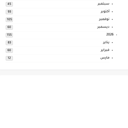
سبتمبر
45
أكتوبر
93
نوفمبر
105
ديسمبر
60
2026
155
يناير
83
فبراير
60
مارس
12