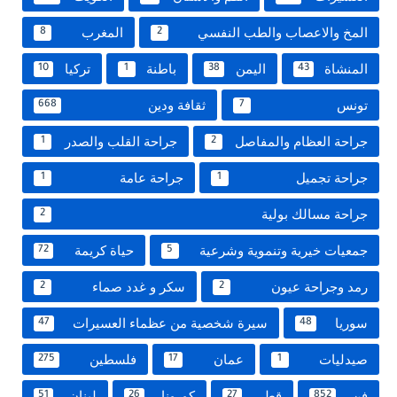
المخ والاعصاب والطب النفسي
المغرب
8
2
المنشاة
اليمن
باطنة
تركيا
10
1
38
43
تونس
ثقافة ودين
668
7
جراحة العظام والمفاصل
جراحة القلب والصدر
1
2
جراحة تجميل
جراحة عامة
1
1
جراحة مسالك بولية
2
جمعيات خيرية وتنموية وشرعية
حياة كريمة
72
5
رمد وجراحة عيون
سكر و غدد صماء
2
2
سوريا
سيرة شخصية من عظماء العسيرات
47
48
صيدليات
عمان
فلسطين
275
17
1
فن
قطر
كورونا
لبنان
51
26
27
852