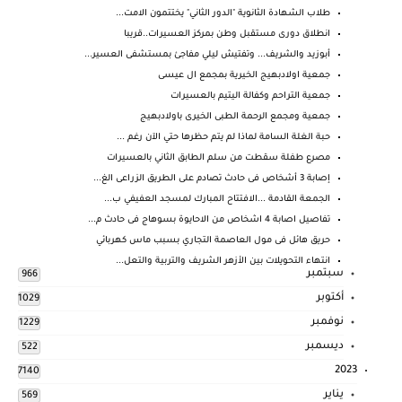
طلاب الشهادة الثانوية "الدور الثاني" يختتمون الامت...
انطلاق دورى مستقبل وطن بمركز العسيرات..قريبا
أبوزيد والشريف... وتفتيش ليلي مفاجئ بمستشفى العسير...
جمعية اولادبهيج الخيرية بمجمع ال عيسى
جمعية التراحم وكفالة اليتيم بالعسيرات
جمعية ومجمع الرحمة الطبى الخيرى باولادبهيج
‏حبة الغلة السامة لماذا لم يتم حظرها حتي الآن رغم ...
مصرع طفلة سقطت من سلم الطابق الثاني بالعسيرات
إصابة 3 أشخاص فى حادث تصادم على الطريق الزراعى الغ...
الجمعة القادمة ...الافتتاح المبارك لمسجد العفيفي ب...
تفاصيل اصابة 4 اشخاص من الاحايوة بسوهاج فى حادث م...
حريق هائل فى مول العاصمة التجاري بسبب ماس كهربائي
انتهاء التحويلات بين الأزهر الشريف والتربية والتعل...
سبتمبر
966
أكتوبر
1029
نوفمبر
1229
ديسمبر
522
2023
7140
يناير
569