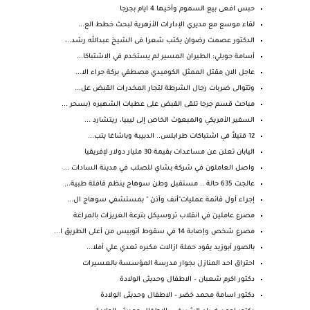
حبس افعى بيع السموم وأخيها 4 ايام بجرجا
لقاء موسع مع مديري الإدارات الأزهرية لبحث خطط الع...
الدكتور عصمت رضوان يكتب شعرا فى الشيخ عبدالله رشد...
أسامة جويلي: الطيران المسير لم يستخدم في الاشتباكا...
عاجل الان مقتل الممثل الكوميدي مصطفي بركة جراء الا...
وتتوالى ضربات رجال الشرطة لتجار المخدرات القبض عل...
مباحث قسم جرجا تلقى القبض على عطيات الشهيره (بسحر ...
السفير الأمريكي والمبعوث الخاص إلى ليبيا، ريتشارد ...
12 قتيلاً في اشتباكات طرابلس.. الدبيبة وباشاغا يتب...
اليابان تعلن عن مساعدات بقيمة 30 مليار دولار لإفريقيا
واصل العاملون في شركة بشاي للصلب في مدينة السادات ...
عالجت 635 حالة .. مستقبل وطن سوهاج ينظم قافلة طبية...
إجراء أول قائمة عمليات"أنف وآذن " بمستشفي سوهاج ال...
مصرع عاملين في انقلاب تروسيكل بترعة الغريزات بالمراغة
مصرع شخص وإصابة 14 في سقوط أتوبيس من أعلى الطريق ا...
بالصور أبوزيد يقود حملة ازالات مكبره تعدي علي أملا...
احتراق احد المنازل بجوار مدرسة المؤسسة بالعسيرات
دكتور اكرم شعبان – الاطفال وحديثى الولادة
دكتور اسامة محمد خضر – الاطفال وحديثى الولادة