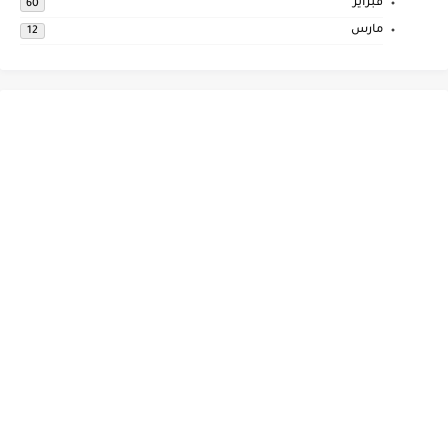
فبراير
60
مارس
12