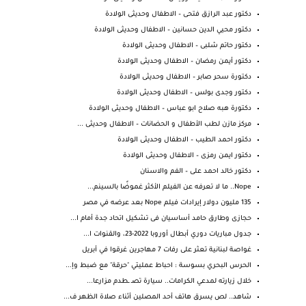
دكتور عبد الرازق فتحى – الاطفال وحديثى الولادة
دكتور محيي الدين حسانين – الاطفال وحديثى الولادة
دكتور حاتم شلبى – الاطفال وحديثى الولادة
دكتور أيمن رمضان – الاطفال وحديثى الولادة
دكتورة سحر صابر – الاطفال وحديثى الولادة
دكتور وجدى بولس – الاطفال وحديثى الولادة
دكتورة هبه صلاح ابو عباس – الاطفال وحديثى الولادة
مركز مازن لطب الأطفال و الحضانات – الاطفال وحديثى ...
دكتور احمد الطيب – الاطفال وحديثى الولادة
دكتور ايمن رمزى – الاطفال وحديثى الولادة
دكتور خالد احمد على – الفم والاسنان
Nope.. ما لا تعرفه عن الفيلم الأكثر غموضًا بالسينم...
135 مليون دولار إيرادات فيلم Nope بعد عرضه في مصر
حجازى وطارق حامد أساسيان فى تشكيل اتحاد جدة أمام ا...
جدول مباريات دوري أبطال أوروبا 2022-23، والقنوات ا...
غواصة لبنانية تعثر على رفات 7 مهاجرين غرقوا في أبريل
الحرس البحري بسوسة : احباط عمليتي "حرقة" مع ضبط وإ...
خلال زيارته لمدعي الكرامات.. سيارة تصـ ـطدم مزارعا...
شاهد.. لص يسرق هاتف أحد المصلين أثناء صلاة الظهر ف...