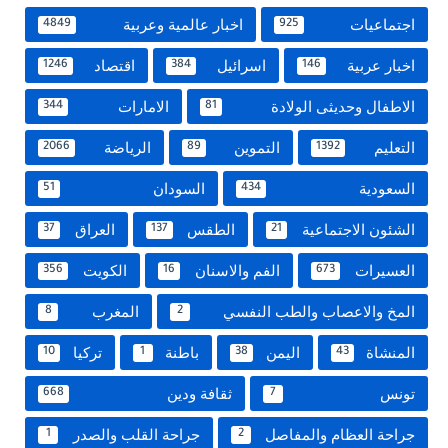
اجتماعيات
اخبار عالمية وعربية
4849
925
اخبار عربية
اسرائيل
اقتصاد
1246
384
146
الاطفال وحديثى الولادة
الامارات
344
81
التعليم
التموين
الرياضة
2066
89
1392
السعودية
السودان
51
434
الشئون الاجتماعية
الطقس
العراق
37
137
21
العسيرات
الفم والاسنان
الكويت
356
16
673
المخ والاعصاب والطب النفسي
المغرب
8
2
المنشاة
اليمن
باطنة
تركيا
10
1
38
43
تونس
ثقافة ودين
668
7
جراحة العظام والمفاصل
جراحة القلب والصدر
1
2