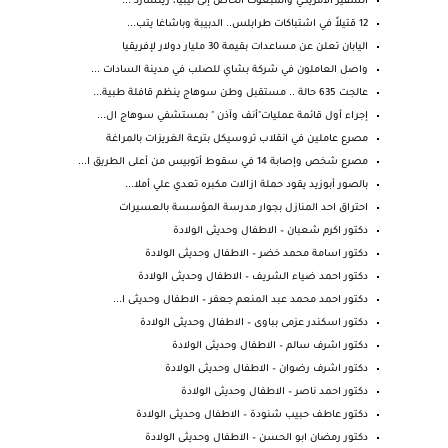
السفير الأمريكي والمبعوث الخاص إلى ليبيا، ريتشارد ...
12 قتيلاً في اشتباكات طرابلس.. الدبيبة وباشاغا يتب...
اليابان تعلن عن مساعدات بقيمة 30 مليار دولار لإفريقيا
واصل العاملون في شركة بشاي للصلب في مدينة السادات ...
عالجت 635 حالة .. مستقبل وطن سوهاج ينظم قافلة طبية...
إجراء أول قائمة عمليات"أنف وآذن " بمستشفي سوهاج ال...
مصرع عاملين في انقلاب تروسيكل بترعة الغريزات بالمراغة
مصرع شخص وإصابة 14 في سقوط أتوبيس من أعلى الطريق ا...
بالصور أبوزيد يقود حملة ازالات مكبره تعدي علي أملا...
احتراق احد المنازل بجوار مدرسة المؤسسة بالعسيرات
دكتور اكرم شعبان – الاطفال وحديثى الولادة
دكتور اسامة محمد خضر – الاطفال وحديثى الولادة
دكتور احمد ضياء الشريف – الاطفال وحديثى الولادة
دكتور احمد محمد عبد المنعم جعفر – الاطفال وحديثى ا...
دكتور اسكندر عزمى بباوى – الاطفال وحديثى الولادة
دكتور اشرف سالم – الاطفال وحديثى الولادة
دكتور اشرف رضوان – الاطفال وحديثى الولادة
دكتور احمد ناصر – الاطفال وحديثى الولادة
دكتور عاطف حبيب شنودة – الاطفال وحديثى الولادة
دكتور رمضان ابو الحسن – الاطفال وحديثى الولادة