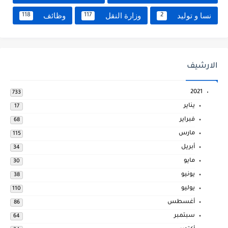
نسا و توليد
وزارة النقل
وظائف
118
117
2
الارشيف
2021
733
يناير
17
فبراير
68
مارس
115
أبريل
34
مايو
30
يونيو
38
يوليو
110
أغسطس
86
سبتمبر
64