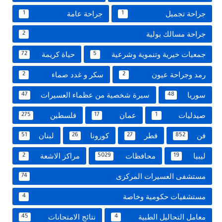
جراحة تجميل
جراحة عامة
1
1
جراحة مسالك بولية
2
جمعيات خيرية وتنموية وشرعية
حياة كريمة
72
5
رمد وجراحة عيون
سكر و غدد صماء
2
2
سوريا
سيرة شخصية من عظماء العسيرات
47
48
صيدليات
عمان
فلسطين
275
17
1
فن
قطر
كورونا
لبنان
51
26
27
852
ليبيا
محافظات
مراكز الاشعة
2
5029
19
مستشفى العسيرات المركزى
74
مستشفيات حكومية وخاصة
4
معامل التحاليل الطبية
نتائج الامتحانات
45
4