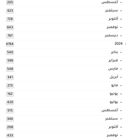
أغسطس
205
سبتمبر
623
أكتوبر
728
نوفمبر
643
ديسمبر
767
2024
4764
يناير
540
فبراير
599
مارس
548
أبريل
341
مايو
273
يونيو
162
يوليو
420
أغسطس
515
سبتمبر
346
أكتوبر
208
نوفمبر
433