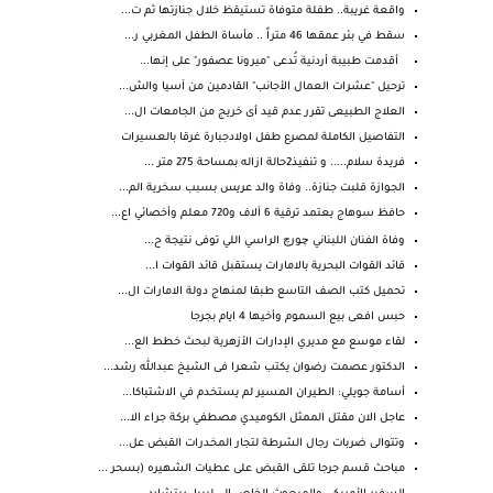
واقعة غريبة.. طفلة متوفاة تستيقظ خلال جنازتها ثم ت...
سقط في بئر عمقها 46 متراً .. مأساة الطفل المغربي ر...
أقدمت طبيبة أردنية تُدعى "ميرونا عصفور" على إنها...
ترحيل "عشرات العمال الأجانب" القادمين من آسيا والش...
العلاج الطبيعى تقرر عدم قيد أى خريج من الجامعات ال...
التفاصيل الكاملة لمصرع طفل اولادجبارة غرقا بالعسيرات
فريدة سلام..... و تنفيذ2حالة ازاله بمساحة 275 متر ...
الجوازة قلبت جنازة.. وفاة والد عريس بسبب سخرية الم...
حافظ سوهاج يعتمد ترقية 6 آلاف و720 معلم وأخصائي اع...
وفاة الفنان اللبناني چورچ الراسي اللي توفى نتيجة ح...
قائد القوات البحرية بالامارات يستقبل قائد القوات ا...
تحميل كتب الصف التاسع طبقا لمنهاج دولة الامارات ال...
حبس افعى بيع السموم وأخيها 4 ايام بجرجا
لقاء موسع مع مديري الإدارات الأزهرية لبحث خطط الع...
الدكتور عصمت رضوان يكتب شعرا فى الشيخ عبدالله رشد...
أسامة جويلي: الطيران المسير لم يستخدم في الاشتباكا...
عاجل الان مقتل الممثل الكوميدي مصطفي بركة جراء الا...
وتتوالى ضربات رجال الشرطة لتجار المخدرات القبض عل...
مباحث قسم جرجا تلقى القبض على عطيات الشهيره (بسحر ...