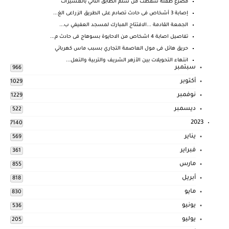
مصرع طفلة سقطت من سلم الطابق الثاني بالعسيرات
إصابة 3 أشخاص فى حادث تصادم على الطريق الزراعى الغ...
الجمعة القادمة ...الافتتاح المبارك لمسجد العفيفي ب...
تفاصيل اصابة 4 اشخاص من الاحايوة بسوهاج فى حادث م...
حريق هائل فى مول العاصمة التجاري بسبب ماس كهربائي
انتهاء التحويلات بين الأزهر الشريف والتربية والتعل...
سبتمبر
966
أكتوبر
1029
نوفمبر
1229
ديسمبر
522
2023
7140
يناير
569
فبراير
361
مارس
855
أبريل
818
مايو
830
يونيو
536
يوليو
205