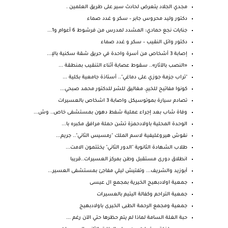
مجدي الجلاد يتعرض لحادث سير على طريق العلمين .
دكتور وليد محروس جابر – سكر و غدد صماء
جنايات نجع حمادي: المشدد لمدرس من فرشوط 6 أعوام و1...
دكتور وائل النقيب – سكر و غدد صماء
إصابة 3 أشخاص من أسرة واحدة في حريق شقة سكنية بالإ...
«النصب بالآثار».. سقوط عصابة أثناء التنقيب بمنطقة ...
‏"تراب جزمة جوزي على دماغي".. أستاذة جامعية بكلية ...
كونوا مفاتيح للخيرِ، مغاليق للشر للدكتور محمد صبحي...
تصادم سيارة بموتوسيكل واصابة 3 اشخاص بالعسيرات
وفاة شاب بعد إجراء عملية شفط دهون بمستشفى خاص.. وش...
الوحدة المحلية باولادحمزة تشن حملة مرافق مكبره با...
نقوش هيروغليفية لاسم الملك "رمسيس الثاني".. جريم...
طلاب الشهادة الثانوية "الدور الثاني" يختتمون الامت...
انطلاق دورى مستقبل وطن بمركز العسيرات..قريبا
أبوزيد والشريف... وتفتيش ليلي مفاجئ بمستشفى العسير...
جمعية اولادبهيج الخيرية بمجمع ال عيسى
جمعية التراحم وكفالة اليتيم بالعسيرات
جمعية ومجمع الرحمة الطبى الخيرى باولادبهيج
‏حبة الغلة السامة لماذا لم يتم حظرها حتي الآن رغم ...