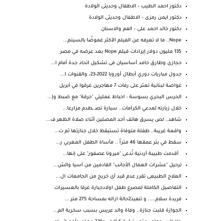
دكتور احمد الطيب – الاطفال وحديثى الولادة
دكتور ايمن رمزى – الاطفال وحديثى الولادة
دكتور خالد احمد على – الفم والاسنان
Nope.. ما لا تعرفه عن الفيلم الأكثر غموضًا بالسينم...
135 مليون دولار إيرادات فيلم Nope بعد عرضه في مصر
حجازى وطارق حامد أساسيان فى تشكيل اتحاد جدة أمام ا...
جدول مباريات دوري أبطال أوروبا 2022-23، والقنوات ا...
غواصة لبنانية تعثر على رفات 7 مهاجرين غرقوا في أبريل
الحرس البحري بسوسة : احباط عمليتي "حرقة" مع ضبط وإ...
خلال زيارته لمدعي الكرامات.. سيارة تصـ ـطدم مزارعا...
شاهد.. لص يسرق هاتف أحد المصلين أثناء صلاة الظهر ف...
واقعة غريبة.. طفلة متوفاة تستيقظ خلال جنازتها ثم ت...
سقط في بئر عمقها 46 متراً .. مأساة الطفل المغربي ر...
أقدمت طبيبة أردنية تُدعى "ميرونا عصفور" على إنها...
ترحيل "عشرات العمال الأجانب" القادمين من آسيا والش...
العلاج الطبيعى تقرر عدم قيد أى خريج من الجامعات ال...
التفاصيل الكاملة لمصرع طفل اولادجبارة غرقا بالعسيرات
فريدة سلام..... و تنفيذ2حالة ازاله بمساحة 275 متر ...
الجوازة قلبت جنازة.. وفاة والد عريس بسبب سخرية الم...