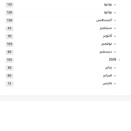
يونيو
137
يوليو
126
أغسطس
130
سبتمبر
45
أكتوبر
93
نوفمبر
105
ديسمبر
60
2026
155
يناير
83
فبراير
60
مارس
12