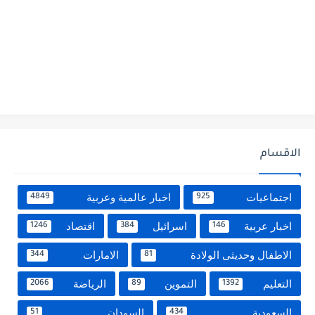
الاقسام
اجتماعيات
اخبار عالمية وعربية
4849
925
اخبار عربية
اسرائيل
اقتصاد
1246
384
146
الاطفال وحديثى الولادة
الامارات
344
81
التعليم
التموين
الرياضة
2066
89
1392
السعودية
السودان
51
434