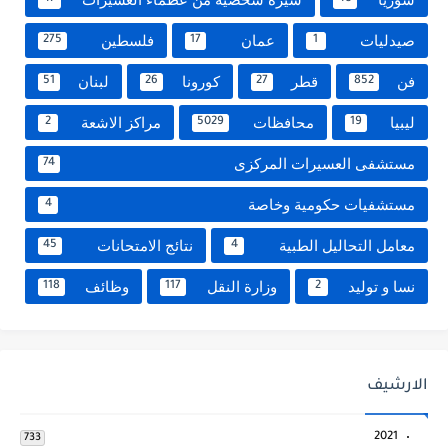
صيدليات
عمان
فلسطين
275
17
1
فن
قطر
كورونا
لبنان
51
26
27
852
ليبيا
محافظات
مراكز الاشعة
2
5029
19
مستشفى العسيرات المركزى
74
مستشفيات حكومية وخاصة
4
معامل التحاليل الطبية
نتائج الامتحانات
45
4
نسا و توليد
وزارة النقل
وظائف
118
117
2
الارشيف
2021
733