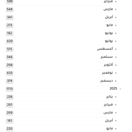
فبراير
599
مارس
548
أبريل
341
مايو
273
يونيو
162
يوليو
420
أغسطس
515
سبتمبر
346
أكتوبر
208
نوفمبر
433
ديسمبر
379
2025
1713
يناير
226
فبراير
201
مارس
209
أبريل
161
مايو
220