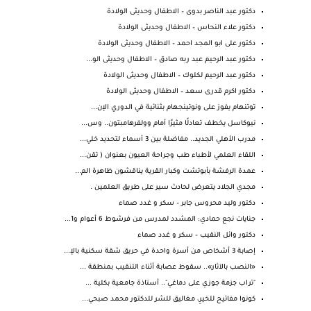
دكتور عبد الناصر بدوى – الاطفال وحديثى الولادة
دكتور علاء النحاس – الاطفال وحديثى الولادة
دكتور على ابو المجد احمد – الاطفال وحديثى الولادة
دكتور عبد الرحيم عبد ربه صادق – الاطفال وحديثى الو...
دكتور عبد الرحيم لكلوك – الاطفال وحديثى الولادة
دكتور اكرم قدرى سعد – الاطفال وحديثى الولادة
توتنهام يفوز على ونوتينجهام بثنائية في الدوري الإن...
نيوكاسل يخطف تعادلًا مثيرًا أمام وولفرهامبتون.. وس...
مدرب الأهلي الجديد.. مفاضلة بين 3 أسماء لتحديد خلي...
اللقاء العلمي لأطباء طب وجراحة العيون بعنوان ( تقن...
عمدة الرفشة بأبوتشت وكبار القرية يناقشون ظاهرة الم...
مجدي الجلاد يتعرض لحادث سير على طريق العلمين .
دكتور وليد محروس جابر – سكر و غدد صماء
جنايات نجع حمادي: المشدد لمدرس من فرشوط 6 أعوام و1...
دكتور وائل النقيب – سكر و غدد صماء
إصابة 3 أشخاص من أسرة واحدة في حريق شقة سكنية بالإ...
«النصب بالآثار».. سقوط عصابة أثناء التنقيب بمنطقة ...
‏"تراب جزمة جوزي على دماغي".. أستاذة جامعية بكلية ...
كونوا مفاتيح للخيرِ، مغاليق للشر للدكتور محمد صبحي...