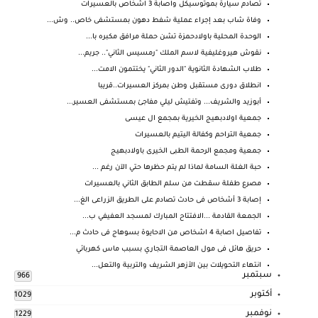
تصادم سيارة بموتوسيكل واصابة 3 اشخاص بالعسيرات
وفاة شاب بعد إجراء عملية شفط دهون بمستشفى خاص.. وش...
الوحدة المحلية باولادحمزة تشن حملة مرافق مكبره با...
نقوش هيروغليفية لاسم الملك "رمسيس الثاني".. جريم...
طلاب الشهادة الثانوية "الدور الثاني" يختتمون الامت...
انطلاق دورى مستقبل وطن بمركز العسيرات..قريبا
أبوزيد والشريف... وتفتيش ليلي مفاجئ بمستشفى العسير...
جمعية اولادبهيج الخيرية بمجمع ال عيسى
جمعية التراحم وكفالة اليتيم بالعسيرات
جمعية ومجمع الرحمة الطبى الخيرى باولادبهيج
‏حبة الغلة السامة لماذا لم يتم حظرها حتي الآن رغم ...
مصرع طفلة سقطت من سلم الطابق الثاني بالعسيرات
إصابة 3 أشخاص فى حادث تصادم على الطريق الزراعى الغ...
الجمعة القادمة ...الافتتاح المبارك لمسجد العفيفي ب...
تفاصيل اصابة 4 اشخاص من الاحايوة بسوهاج فى حادث م...
حريق هائل فى مول العاصمة التجاري بسبب ماس كهربائي
انتهاء التحويلات بين الأزهر الشريف والتربية والتعل...
سبتمبر
966
أكتوبر
1029
نوفمبر
1229