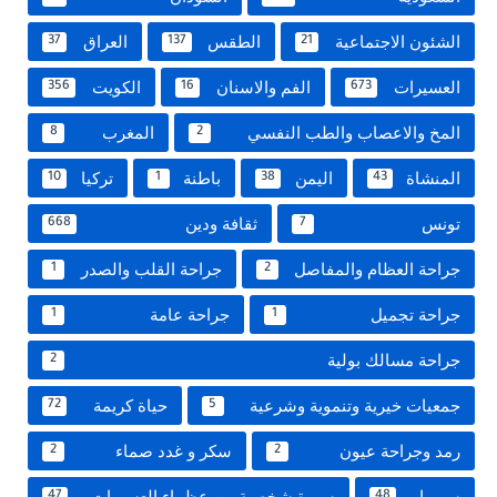
الشئون الاجتماعية
الطقس
العراق
37
137
21
العسيرات
الفم والاسنان
الكويت
356
16
673
المخ والاعصاب والطب النفسي
المغرب
8
2
المنشاة
اليمن
باطنة
تركيا
10
1
38
43
تونس
ثقافة ودين
668
7
جراحة العظام والمفاصل
جراحة القلب والصدر
1
2
جراحة تجميل
جراحة عامة
1
1
جراحة مسالك بولية
2
جمعيات خيرية وتنموية وشرعية
حياة كريمة
72
5
رمد وجراحة عيون
سكر و غدد صماء
2
2
سوريا
سيرة شخصية من عظماء العسيرات
47
48