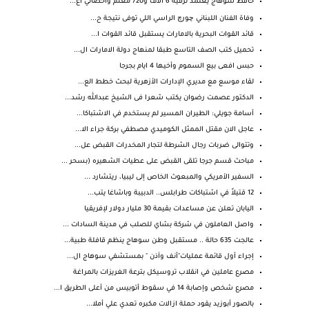
حافظ سوهاج يعتمد ترقية 6 آلاف و720 معلم وأخصائي اع...
وفاة الفنان اللبناني چورچ الراسي اللي توفى نتيجة ح...
قائد القوات البحرية بالامارات يستقبل قائد القوات ا...
تحميل كتب الصف التاسع طبقا لمنهاج دولة الامارات ال...
حبس افعى بيع السموم وأخيها 4 ايام بجرجا
لقاء موسع مع مديري الإدارات الأزهرية لبحث خطط الع...
الدكتور عصمت رضوان يكتب شعرا فى الشيخ عبدالله رشد...
أسامة جويلي: الطيران المسير لم يستخدم في الاشتباكا...
عاجل الان مقتل الممثل الكوميدي مصطفي بركة جراء الا...
وتتوالى ضربات رجال الشرطة لتجار المخدرات القبض عل...
مباحث قسم جرجا تلقى القبض على عطيات الشهيره (بسحر ...
السفير الأمريكي والمبعوث الخاص إلى ليبيا، ريتشارد ...
12 قتيلاً في اشتباكات طرابلس.. الدبيبة وباشاغا يتب...
اليابان تعلن عن مساعدات بقيمة 30 مليار دولار لإفريقيا
واصل العاملون في شركة بشاي للصلب في مدينة السادات ...
عالجت 635 حالة .. مستقبل وطن سوهاج ينظم قافلة طبية...
إجراء أول قائمة عمليات"أنف وآذن " بمستشفي سوهاج ال...
مصرع عاملين في انقلاب تروسيكل بترعة الغريزات بالمراغة
مصرع شخص وإصابة 14 في سقوط أتوبيس من أعلى الطريق ا...
بالصور أبوزيد يقود حملة ازالات مكبره تعدي علي أملا...