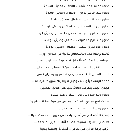
دكتور عمرو احمد عثمان – الاطفال وحديثى الولادة
دكتور عبد الناصر بدوى – الاطفال وحديثى الولادة
دكتور علاء النحاس – الاطفال وحديثى الولادة
دكتور على ابو المجد احمد – الاطفال وحديثى الولادة
دكتور عبد الرحيم عبد ربه صادق – الاطفال وحديثى الو...
دكتور عبد الرحيم لكلوك – الاطفال وحديثى الولادة
دكتور اكرم قدرى سعد – الاطفال وحديثى الولادة
توتنهام يفوز على ونوتينجهام بثنائية في الدوري الإن...
نيوكاسل يخطف تعادلًا مثيرًا أمام وولفرهامبتون.. وس...
مدرب الأهلي الجديد.. مفاضلة بين 3 أسماء لتحديد خلي...
اللقاء العلمي لأطباء طب وجراحة العيون بعنوان ( تقن...
عمدة الرفشة بأبوتشت وكبار القرية يناقشون ظاهرة الم...
مجدي الجلاد يتعرض لحادث سير على طريق العلمين .
دكتور وليد محروس جابر – سكر و غدد صماء
جنايات نجع حمادي: المشدد لمدرس من فرشوط 6 أعوام و1...
دكتور وائل النقيب – سكر و غدد صماء
إصابة 3 أشخاص من أسرة واحدة في حريق شقة سكنية بالإ...
«النصب بالآثار».. سقوط عصابة أثناء التنقيب بمنطقة ...
‏"تراب جزمة جوزي على دماغي".. أستاذة جامعية بكلية ...