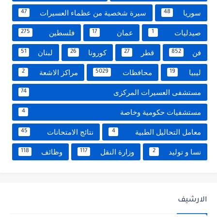
سوريا
سيرة شخصية من عظماء العسيرات
47
48
صيدليات
عمان
فلسطين
275
17
1
فن
قطر
كورونا
لبنان
51
26
27
852
ليبيا
محافظات
مراكز الاشعة
2
5029
19
مستشفى العسيرات المركزى
74
مستشفيات حكومية وخاصة
4
معامل التحاليل الطبية
نتائج الامتحانات
45
4
نسا و توليد
وزارة النقل
وظائف
118
117
2
الارشيف