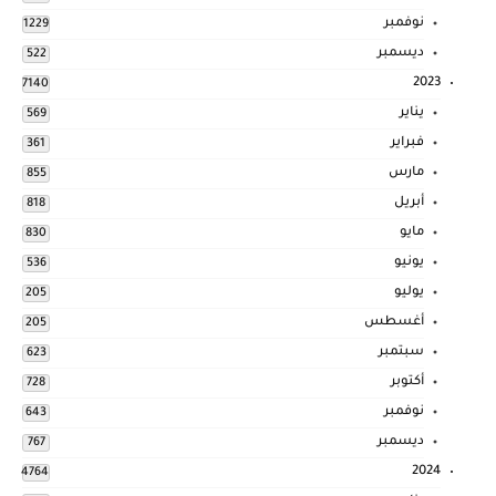
نوفمبر
1229
ديسمبر
522
2023
7140
يناير
569
فبراير
361
مارس
855
أبريل
818
مايو
830
يونيو
536
يوليو
205
أغسطس
205
سبتمبر
623
أكتوبر
728
نوفمبر
643
ديسمبر
767
2024
4764