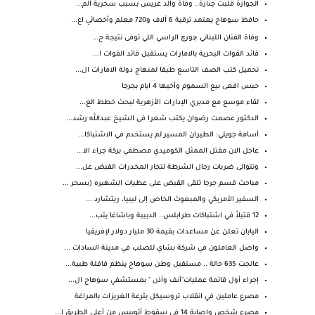
الجوازة قلبت جنازة.. وفاة والد عريس بسبب سخرية الم...
حافظ سوهاج يعتمد ترقية 6 آلاف و720 معلم وأخصائي اع...
وفاة الفنان اللبناني چورچ الراسي اللي توفى نتيجة ح...
قائد القوات البحرية بالامارات يستقبل قائد القوات ا...
تحميل كتب الصف التاسع طبقا لمنهاج دولة الامارات ال...
حبس افعى بيع السموم وأخيها 4 ايام بجرجا
لقاء موسع مع مديري الإدارات الأزهرية لبحث خطط الع...
الدكتور عصمت رضوان يكتب شعرا فى الشيخ عبدالله رشد...
أسامة جويلي: الطيران المسير لم يستخدم في الاشتباكا...
عاجل الان مقتل الممثل الكوميدي مصطفي بركة جراء الا...
وتتوالى ضربات رجال الشرطة لتجار المخدرات القبض عل...
مباحث قسم جرجا تلقى القبض على عطيات الشهيره (بسحر ...
السفير الأمريكي والمبعوث الخاص إلى ليبيا، ريتشارد ...
12 قتيلاً في اشتباكات طرابلس.. الدبيبة وباشاغا يتب...
اليابان تعلن عن مساعدات بقيمة 30 مليار دولار لإفريقيا
واصل العاملون في شركة بشاي للصلب في مدينة السادات ...
عالجت 635 حالة .. مستقبل وطن سوهاج ينظم قافلة طبية...
إجراء أول قائمة عمليات"أنف وآذن " بمستشفي سوهاج ال...
مصرع عاملين في انقلاب تروسيكل بترعة الغريزات بالمراغة
مصرع شخص وإصابة 14 في سقوط أتوبيس من أعلى الطريق ا...