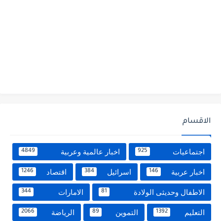
الاقسام
اجتماعيات
اخبار عالمية وعربية
4849
925
اخبار عربية
اسرائيل
اقتصاد
1246
384
146
الاطفال وحديثى الولادة
الامارات
344
81
التعليم
التموين
الرياضة
2066
89
1392