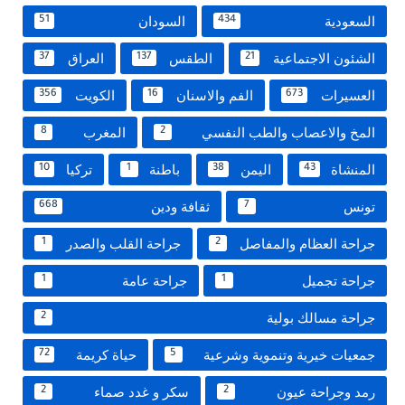
السعودية
السودان
51
434
الشئون الاجتماعية
الطقس
العراق
37
137
21
العسيرات
الفم والاسنان
الكويت
356
16
673
المخ والاعصاب والطب النفسي
المغرب
8
2
المنشاة
اليمن
باطنة
تركيا
10
1
38
43
تونس
ثقافة ودين
668
7
جراحة العظام والمفاصل
جراحة القلب والصدر
1
2
جراحة تجميل
جراحة عامة
1
1
جراحة مسالك بولية
2
جمعيات خيرية وتنموية وشرعية
حياة كريمة
72
5
رمد وجراحة عيون
سكر و غدد صماء
2
2