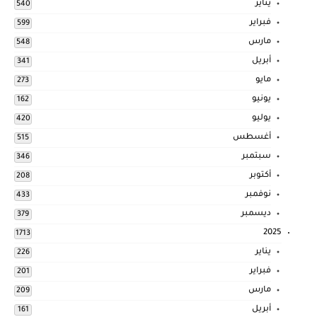
يناير
540
فبراير
599
مارس
548
أبريل
341
مايو
273
يونيو
162
يوليو
420
أغسطس
515
سبتمبر
346
أكتوبر
208
نوفمبر
433
ديسمبر
379
2025
1713
يناير
226
فبراير
201
مارس
209
أبريل
161