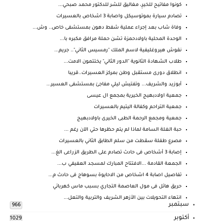
كونوا مفاتيح للخيرِ، مغاليق للشر للدكتور محمد صبحي...
تصادم سيارة بموتوسيكل واصابة 3 اشخاص بالعسيرات
وفاة شاب بعد إجراء عملية شفط دهون بمستشفى خاص.. وش...
الوحدة المحلية باولادحمزة تشن حملة مرافق مكبره با...
نقوش هيروغليفية لاسم الملك "رمسيس الثاني".. جريم...
طلاب الشهادة الثانوية "الدور الثاني" يختتمون الامت...
انطلاق دورى مستقبل وطن بمركز العسيرات..قريبا
أبوزيد والشريف... وتفتيش ليلي مفاجئ بمستشفى العسير...
جمعية اولادبهيج الخيرية بمجمع ال عيسى
جمعية التراحم وكفالة اليتيم بالعسيرات
جمعية ومجمع الرحمة الطبى الخيرى باولادبهيج
‏حبة الغلة السامة لماذا لم يتم حظرها حتي الآن رغم ...
مصرع طفلة سقطت من سلم الطابق الثاني بالعسيرات
إصابة 3 أشخاص فى حادث تصادم على الطريق الزراعى الغ...
الجمعة القادمة ...الافتتاح المبارك لمسجد العفيفي ب...
تفاصيل اصابة 4 اشخاص من الاحايوة بسوهاج فى حادث م...
حريق هائل فى مول العاصمة التجاري بسبب ماس كهربائي
انتهاء التحويلات بين الأزهر الشريف والتربية والتعل...
سبتمبر
966
أكتوبر
1029