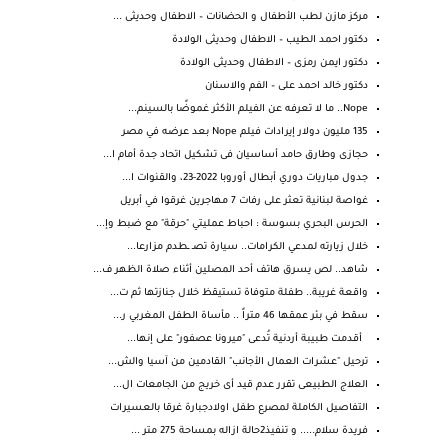
مركز مازن لطب الأطفال و الحضانات – الاطفال وحديثى ...
دكتور احمد الطيب – الاطفال وحديثى الولادة
دكتور ايمن رمزى – الاطفال وحديثى الولادة
دكتور خالد احمد على – الفم والاسنان
Nope.. ما لا تعرفه عن الفيلم الأكثر غموضًا بالسينم...
135 مليون دولار إيرادات فيلم Nope بعد عرضه في مصر
حجازى وطارق حامد أساسيان فى تشكيل اتحاد جدة أمام ا...
جدول مباريات دوري أبطال أوروبا 2022-23، والقنوات ا...
غواصة لبنانية تعثر على رفات 7 مهاجرين غرقوا في أبريل
الحرس البحري بسوسة : احباط عمليتي "حرقة" مع ضبط وإ...
خلال زيارته لمدعي الكرامات.. سيارة تصـ ـطدم مزارعا...
شاهد.. لص يسرق هاتف أحد المصلين أثناء صلاة الظهر ف...
واقعة غريبة.. طفلة متوفاة تستيقظ خلال جنازتها ثم ت...
سقط في بئر عمقها 46 متراً .. مأساة الطفل المغربي ر...
أقدمت طبيبة أردنية تُدعى "ميرونا عصفور" على إنها...
ترحيل "عشرات العمال الأجانب" القادمين من آسيا والش...
العلاج الطبيعى تقرر عدم قيد أى خريج من الجامعات ال...
التفاصيل الكاملة لمصرع طفل اولادجبارة غرقا بالعسيرات
فريدة سلام..... و تنفيذ2حالة ازاله بمساحة 275 متر ...