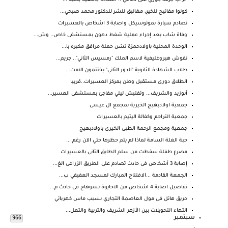
‏"تراب جزمة جوزي على دماغي".. أستاذة جامعية بكلية ...
كونوا مفاتيح للخيرِ، مغاليق للشر للدكتور محمد صبحي...
تصادم سيارة بموتوسيكل واصابة 3 اشخاص بالعسيرات
وفاة شاب بعد إجراء عملية شفط دهون بمستشفى خاص.. وش...
الوحدة المحلية باولادحمزة تشن حملة مرافق مكبره با...
نقوش هيروغليفية لاسم الملك "رمسيس الثاني".. جريم...
طلاب الشهادة الثانوية "الدور الثاني" يختتمون الامت...
انطلاق دورى مستقبل وطن بمركز العسيرات..قريبا
أبوزيد والشريف... وتفتيش ليلي مفاجئ بمستشفى العسير...
جمعية اولادبهيج الخيرية بمجمع ال عيسى
جمعية التراحم وكفالة اليتيم بالعسيرات
جمعية ومجمع الرحمة الطبى الخيرى باولادبهيج
‏حبة الغلة السامة لماذا لم يتم حظرها حتي الآن رغم ...
مصرع طفلة سقطت من سلم الطابق الثاني بالعسيرات
إصابة 3 أشخاص فى حادث تصادم على الطريق الزراعى الغ...
الجمعة القادمة ...الافتتاح المبارك لمسجد العفيفي ب...
تفاصيل اصابة 4 اشخاص من الاحايوة بسوهاج فى حادث م...
حريق هائل فى مول العاصمة التجاري بسبب ماس كهربائي
انتهاء التحويلات بين الأزهر الشريف والتربية والتعل...
سبتمبر
966