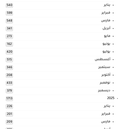
يناير
540
فبراير
599
مارس
548
أبريل
341
مايو
273
يونيو
162
يوليو
420
أغسطس
515
سبتمبر
346
أكتوبر
208
نوفمبر
433
ديسمبر
379
2025
1713
يناير
226
فبراير
201
مارس
209