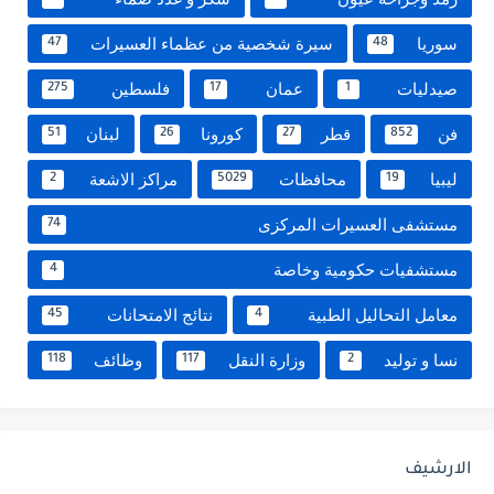
سوريا
سيرة شخصية من عظماء العسيرات
47
48
صيدليات
عمان
فلسطين
275
17
1
فن
قطر
كورونا
لبنان
51
26
27
852
ليبيا
محافظات
مراكز الاشعة
2
5029
19
مستشفى العسيرات المركزى
74
مستشفيات حكومية وخاصة
4
معامل التحاليل الطبية
نتائج الامتحانات
45
4
نسا و توليد
وزارة النقل
وظائف
118
117
2
الارشيف