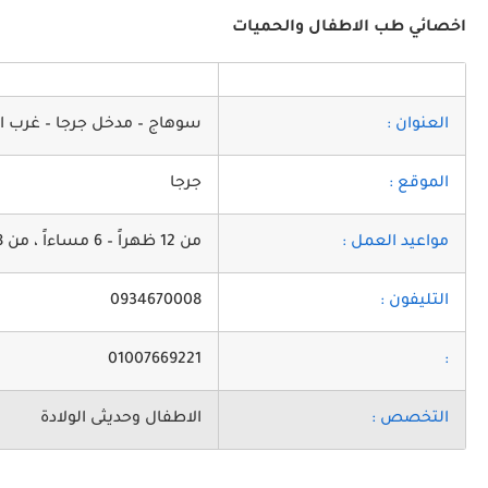
اخصائي طب الاطفال والحميات
العنوان :
سوهاج – مدخل جرجا – غرب ال
الموقع :
جرجا
مواعيد العمل :
من 12 ظهراً – 6 مساءاً ، من 8 مساءاً – 12 مساءاً
التليفون :
0934670008
01007669221
:
التخصص :
الاطفال وحديثى الولادة