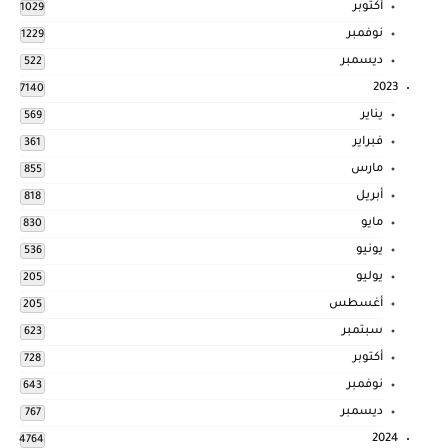
أكتوبر
1029
نوفمبر
1229
ديسمبر
522
2023
7140
يناير
569
فبراير
361
مارس
855
أبريل
818
مايو
830
يونيو
536
يوليو
205
أغسطس
205
سبتمبر
623
أكتوبر
728
نوفمبر
643
ديسمبر
767
2024
4764