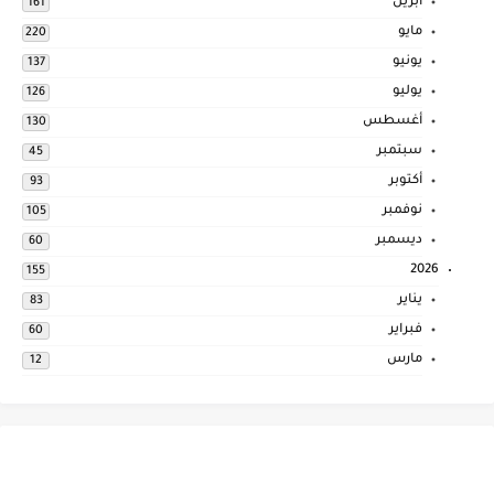
أبريل
161
مايو
220
يونيو
137
يوليو
126
أغسطس
130
سبتمبر
45
أكتوبر
93
نوفمبر
105
ديسمبر
60
2026
155
يناير
83
فبراير
60
مارس
12