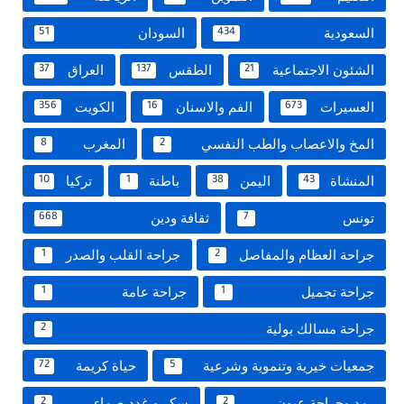
السعودية
السودان
51
434
الشئون الاجتماعية
الطقس
العراق
37
137
21
العسيرات
الفم والاسنان
الكويت
356
16
673
المخ والاعصاب والطب النفسي
المغرب
8
2
المنشاة
اليمن
باطنة
تركيا
10
1
38
43
تونس
ثقافة ودين
668
7
جراحة العظام والمفاصل
جراحة القلب والصدر
1
2
جراحة تجميل
جراحة عامة
1
1
جراحة مسالك بولية
2
جمعيات خيرية وتنموية وشرعية
حياة كريمة
72
5
رمد وجراحة عيون
سكر و غدد صماء
2
2