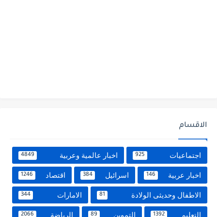
الاقسام
اجتماعيات
اخبار عالمية وعربية
4849
925
اخبار عربية
اسرائيل
اقتصاد
1246
384
146
الاطفال وحديثى الولادة
الامارات
344
81
التعليم
التموين
الرياضة
2066
89
1392