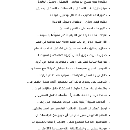
دكتورة هبه صلاح ابو عباس – الاطفال وحديثى الولادة
مركز مازن لطب الأطفال و الحضانات – الاطفال وحديثى ...
دكتور احمد الطيب – الاطفال وحديثى الولادة
دكتور ايمن رمزى – الاطفال وحديثى الولادة
دكتور خالد احمد على – الفم والاسنان
Nope.. ما لا تعرفه عن الفيلم الأكثر غموضًا بالسينم...
135 مليون دولار إيرادات فيلم Nope بعد عرضه في مصر
حجازى وطارق حامد أساسيان فى تشكيل اتحاد جدة أمام ا...
جدول مباريات دوري أبطال أوروبا 2022-23، والقنوات ا...
غواصة لبنانية تعثر على رفات 7 مهاجرين غرقوا في أبريل
الحرس البحري بسوسة : احباط عمليتي "حرقة" مع ضبط وإ...
خلال زيارته لمدعي الكرامات.. سيارة تصـ ـطدم مزارعا...
شاهد.. لص يسرق هاتف أحد المصلين أثناء صلاة الظهر ف...
واقعة غريبة.. طفلة متوفاة تستيقظ خلال جنازتها ثم ت...
سقط في بئر عمقها 46 متراً .. مأساة الطفل المغربي ر...
أقدمت طبيبة أردنية تُدعى "ميرونا عصفور" على إنها...
ترحيل "عشرات العمال الأجانب" القادمين من آسيا والش...
العلاج الطبيعى تقرر عدم قيد أى خريج من الجامعات ال...
التفاصيل الكاملة لمصرع طفل اولادجبارة غرقا بالعسيرات
فريدة سلام..... و تنفيذ2حالة ازاله بمساحة 275 متر ...