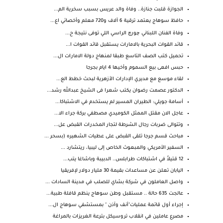
الجوازة قلبت جنازة.. وفاة والد عريس بسبب سخرية الم...
حافظ سوهاج يعتمد ترقية 6 آلاف و720 معلم وأخصائي اع...
وفاة الفنان اللبناني چورچ الراسي اللي توفى نتيجة ح...
قائد القوات البحرية بالامارات يستقبل قائد القوات ا...
تحميل كتب الصف التاسع طبقا لمنهاج دولة الامارات ال...
حبس افعى بيع السموم وأخيها 4 ايام بجرجا
لقاء موسع مع مديري الإدارات الأزهرية لبحث خطط الع...
الدكتور عصمت رضوان يكتب شعرا فى الشيخ عبدالله رشد...
أسامة جويلي: الطيران المسير لم يستخدم في الاشتباكا...
عاجل الان مقتل الممثل الكوميدي مصطفي بركة جراء الا...
وتتوالى ضربات رجال الشرطة لتجار المخدرات القبض عل...
مباحث قسم جرجا تلقى القبض على عطيات الشهيره (بسحر ...
السفير الأمريكي والمبعوث الخاص إلى ليبيا، ريتشارد ...
12 قتيلاً في اشتباكات طرابلس.. الدبيبة وباشاغا يتب...
اليابان تعلن عن مساعدات بقيمة 30 مليار دولار لإفريقيا
واصل العاملون في شركة بشاي للصلب في مدينة السادات ...
عالجت 635 حالة .. مستقبل وطن سوهاج ينظم قافلة طبية...
إجراء أول قائمة عمليات"أنف وآذن " بمستشفي سوهاج ال...
مصرع عاملين في انقلاب تروسيكل بترعة الغريزات بالمراغة