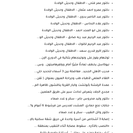
دكتور عمر فتحى – الاطفال وحديثى الولادة
دكتور عمرو احمد عثمان – الاطفال وحديثى الولادة
دكتور عبد الناصر بدوى – الاطفال وحديثى الولادة
دكتور علاء النحاس – الاطفال وحديثى الولادة
دكتور على ابو المجد احمد – الاطفال وحديثى الولادة
دكتور عبد الرحيم عبد ربه صادق – الاطفال وحديثى الو...
دكتور عبد الرحيم لكلوك – الاطفال وحديثى الولادة
دكتور اكرم قدرى سعد – الاطفال وحديثى الولادة
توتنهام يفوز على ونوتينجهام بثنائية في الدوري الإن...
نيوكاسل يخطف تعادلًا مثيرًا أمام وولفرهامبتون.. وس...
مدرب الأهلي الجديد.. مفاضلة بين 3 أسماء لتحديد خلي...
اللقاء العلمي لأطباء طب وجراحة العيون بعنوان ( تقن...
عمدة الرفشة بأبوتشت وكبار القرية يناقشون ظاهرة الم...
مجدي الجلاد يتعرض لحادث سير على طريق العلمين .
دكتور وليد محروس جابر – سكر و غدد صماء
جنايات نجع حمادي: المشدد لمدرس من فرشوط 6 أعوام و1...
دكتور وائل النقيب – سكر و غدد صماء
إصابة 3 أشخاص من أسرة واحدة في حريق شقة سكنية بالإ...
«النصب بالآثار».. سقوط عصابة أثناء التنقيب بمنطقة ...