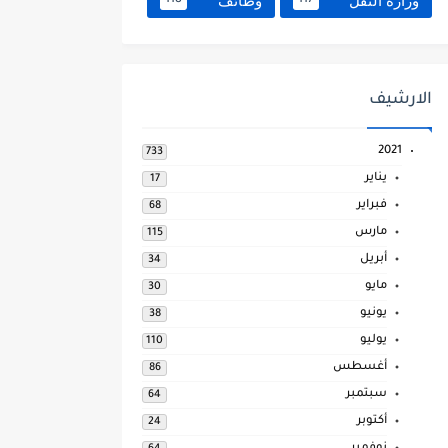
وزارة النقل
وظائف
118
117
الارشيف
2021
733
يناير
17
فبراير
68
مارس
115
أبريل
34
مايو
30
يونيو
38
يوليو
110
أغسطس
86
سبتمبر
64
أكتوبر
24