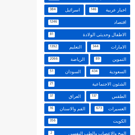
اخبار عربية
اسرائيل
384
146
اقتصاد
1246
الاطفال وحديثى الولادة
81
الامارات
التعليم
1392
344
التموين
الرياضة
2066
89
السعودية
السودان
51
434
الشئون الاجتماعية
21
الطقس
العراق
37
137
العسيرات
الفم والاسنان
16
673
الكويت
356
المخ والاعصاب والطب النفسي
2