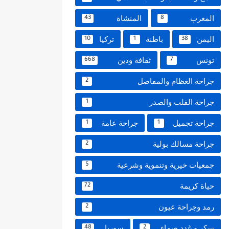
المغرب
المنشاة
43
8
اليمن
باطنة
تركيا
10
1
38
تونس
ثقافة ودين
668
7
جراحة العظام والمفاصل
2
جراحة القلب والصدر
1
جراحة تجميل
جراحة عامة
1
1
جراحة مسالك بولية
2
جمعيات خيرية وتنموية وشرعية
5
حياة كريمة
72
رمد وجراحة عيون
2
سكر و غدد صماء
سوريا
48
2