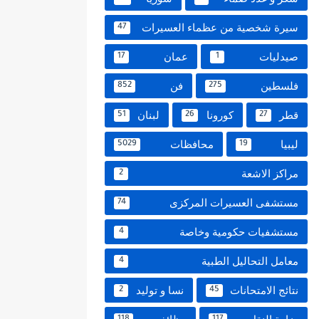
سيرة شخصية من عظماء العسيرات
47
صيدليات
عمان
17
1
فلسطين
فن
852
275
قطر
كورونا
لبنان
51
26
27
ليبيا
محافظات
5029
19
مراكز الاشعة
2
مستشفى العسيرات المركزى
74
مستشفيات حكومية وخاصة
4
معامل التحاليل الطبية
4
نتائج الامتحانات
نسا و توليد
2
45