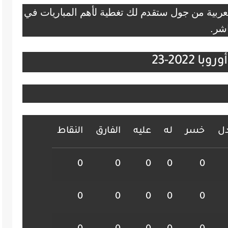
لعربية من جول ستقدم لك تغطية لأهم المباريات في
اشر.
202-23
دل
خسر
له
عليه
الفارق
النقاط
0
0
0
0
0
0
0
0
0
0