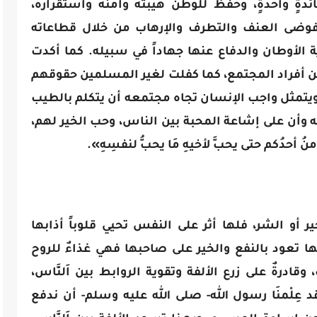
ئدةٍ واحدةٍ، وحفظ للوطن هيبته وأمنه واستقراره،
 فوضى العنف والتطرف والإرهاب من خلال قطاعاته
ة الأوطان والدفاع عنها جهاداً في سبيله. كما أكدت
ين أفراد المجتمع، كما كفلت لغير المسلمين حقوقهم
تمثل واجب الإنسان تجاه مجتمعه أن يتكلم بالطيب
ه وأن على إشاعة المحبة بين الناس، وحب الخير لهم،
أحدُكم حتى يحبَّ لأخيهِ مَا يحبُّ لنفسِهِ».
 أو الشر، فلها أثر على النفس تحيي قلوباً أذابها
 تعود بالنفع والخير على صاحبها فهي غذاءٌ للروح
درةٌ على زرع الألفة وتقوية الروابط بين اَلنَّاس،
 عِلْمنَا رسول الله- صلى الله عليه وسلم- أن ندفع