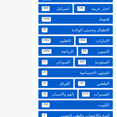
اخبار عربية
اسرائيل
384
146
اقتصاد
1246
الاطفال وحديثى الولادة
81
الامارات
التعليم
1392
344
التموين
الرياضة
2066
89
السعودية
السودان
51
434
الشئون الاجتماعية
21
الطقس
العراق
37
137
العسيرات
الفم والاسنان
16
673
الكويت
356
المخ والاعصاب والطب النفسي
2