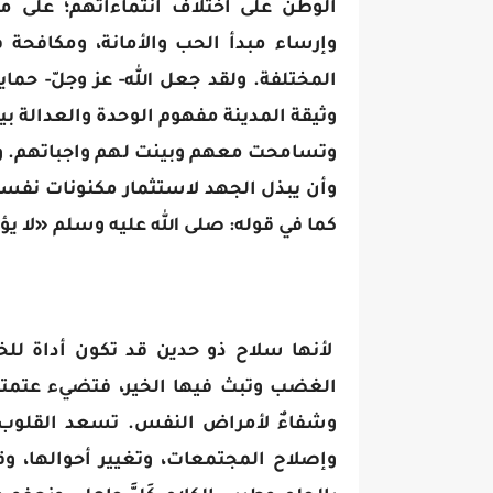
الوطن على اختلاف انتماءاتهم؛ على ما
وإرساء مبدأ الحب والأمانة، ومكافحة
المختلفة. ولقد جعل الله- عز وجلّ- حماي
وثيقة المدينة مفهوم الوحدة والعدالة ب
وتسامحت معهم وبينت لهم واجباتهم. وي
‌‌وأن يبذل الجهد لاستثمار مكنونات نفس
كما في قوله: صلى الله عليه وسلم «لا يؤمنُ 
لأنها سلاح ذو حدين قد تكون أداة للخير
الغضب وتبث فيها الخير، فتضيء عتمتها
وشفاءٌ لأمراض النفس. تسعد القلوب، وقا
وإصلاح المجتمعات، وتغيير أحوالها، وقد