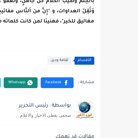
بالحِلم وطيب الكلام كَلَّ جاهلٍ، ونعفو
وَتَقِلّ العداوات، و "إِنَّ من اَلنَّاس مفاتيحَ ل
مغاليق للخير"، فهنيئا لمن كانت كلماته مف
الأقسام
ثقافة ودين
بواسطة : رئيس التحرير
صحفى يغطى الاخبار والاعلام
مقالات قد تهمك