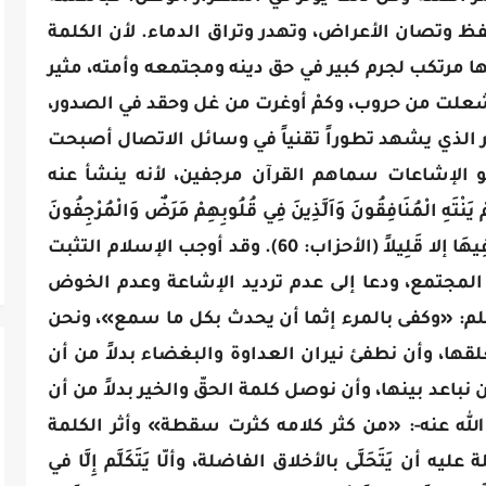
وتصان الأعراض، وتهدر وتراق الدماء. لأن الكلمة
 مرتكب لجرم كبير في حق دينه ومجتمعه وأمته، مثير
لت من حروب، وكمْ أوغرت من غل وحقد في الصدور،
 الذي يشهد تطوراً تقنياً في وسائل الاتصال أصبحت
طلقو الإشاعات سماهم القرآن مرجفين، لأنه ينشأ عنه
لْمُنَافِقُونَ وَاَلَّذِينَ فِي قُلُوبِهِمْ مَرَضٌ وَالْمُرْجِفُونَ
فِي الْمَدِينَةِ لغرينك بِهِمْ ثُمَّ لا يُجَاوِرُونَك فِيهَا إلا قَلِيلاً (الأحزاب: 60). وقد أوجب الإسلام التثبت
 المجتمع، ودعا إلى عدم ترديد الإشاعة وعدم الخوض
لم: «وكفى بالمرء إثما أن يحدث بكل ما سمع»، ونحن
غلقها، وأن نطفئ نيران العداوة والبغضاء بدلاً من أن
 نباعد بينها، وأن نوصل كلمة الحقّ والخير بدلاً من أن
الله عنه-: «من كثر كلامه كثرت سقطة» وأثر الكلمة
 يَتَحَلَّى بالأخلاق الفاضلة، وألّا يَتَكَلَّم إِلَّا في