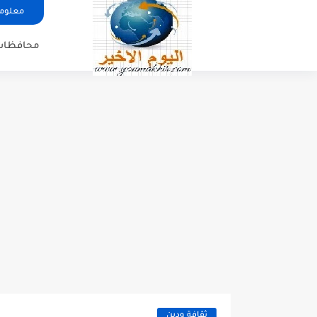
معلوما
محافظات
ثقافة ودين