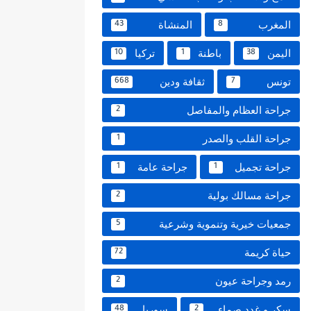
المغرب
المنشاة
43
8
اليمن
باطنة
تركيا
10
1
38
تونس
ثقافة ودين
668
7
جراحة العظام والمفاصل
2
جراحة القلب والصدر
1
جراحة تجميل
جراحة عامة
1
1
جراحة مسالك بولية
2
جمعيات خيرية وتنموية وشرعية
5
حياة كريمة
72
رمد وجراحة عيون
2
سكر و غدد صماء
سوريا
48
2