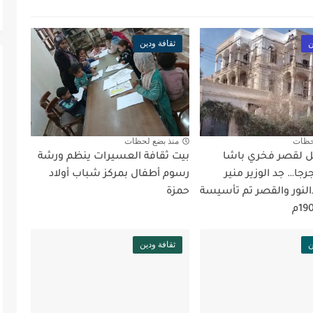
ن
ثقافة ودين
حظات
منذ بضع لحظات
يل لقصر فخري باشا
بيت ثقافة العسيرات ينظم ورشة
رجا… جد الوزير منير
رسوم أطفال بمركز شباب أولاد
لنور والقصر تم تأسيسة
حمزة
ن
ثقافة ودين