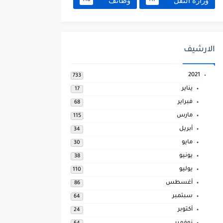
وزارة النقل
وظائف
118
117
الارشيف
2021
733
يناير
17
فبراير
68
مارس
115
أبريل
34
مايو
30
يونيو
38
يوليو
110
أغسطس
86
سبتمبر
64
أكتوبر
24