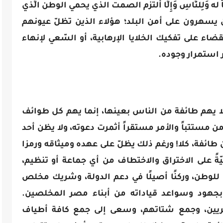
له وَلِلنَّاسِ وَإِلَّا ألتزم الصمت الذي يحمي الوطن الَّذي
ن يسهرون على أمن البلد؛ هؤلاء الذين تظلّ عيونهم
ضاء على تفكيك الخلايا الإرهابية، أو السّعي لإنهاء
 استمرار وجوده.
 لا يهم طائفة من الناس بعينها، إنما يهم كل طوائف
أمن مستتباً والأمر مستقراً أثمرت دعوته، ولا يظن أحد
 طائفة، كلا! ورغم ذلك يظلّ على عهده وميثاقه ورمزا
يّةً على الاختراق والاختطاف من أي جماعة أو تنظيم،
 للوطن، وركنًا أصيلًا في دعم الدولة، وشريك مخلص
 بجهود وسواعد قياداته من أبناء مصر المخلصين.
ريين، وجمع شتاتهم، وسعى إلى جمع كافة أطياف