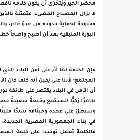
محضر الخير وَيَتَحَرَّى أن يكون كلامه نافعاً 
لا يزال المصباح المضيء متمثلةً بالذي
مفتوحة لحماية حدوده من عدوّ غادر، والق
البؤرة المتبقية بعد أن أصبح واضحاً خطر
فإن الكلمة لها أثر على أمن البلاد الذي
المجتمع؛ لأننا على يقين أنه كلما كان ال
أن الأمن في البلاد يقتصر على طائفة دون
طاهرًا زكيًّا للمجتمع وقلعةً حصينةً عص
وسيظلّ على عهده وميثاقه سندًا متينًا
في بناء الجمهورية المصرية الجديدة،
فالكلمة تعمل توحيدا على كلمة المص