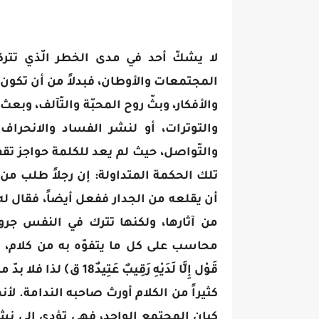
لا يشكّ أحد في مدى الخطر الّذي تترك
المجتمعات والأوطان، فبدلاً من أن تكون، ك
والأفكار، وبثّ روح المحبّة والتّآلف، وبعث
والتوترات، أو لنشر الفساد والانحراف و
والتّواصل، حيث لم يعد للكلمة حواجز تقف
تلك الحكمة المتداولة: إن رجلاً طلب م
أن يقلعه من الجدار ففعل أيضاً، فقال له
من آثارها، ولكنها تترك في النفس جروحا
محاسب على كل ما يتفوّه به من كلام، وكل
قَوْل إِلَّا لَدَيْهِ رَق
كثيراً من الكلام أورث صاحبه الندامة. لأ
كيان المجتمع الواحد، فهي تؤدي إلى نشر