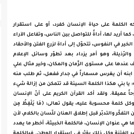
ه الكلمة على حياة الإنسان كفرد، أو على استقرار
ما أريد لها، أداةً للتواصل بين الناس، وتفاعل الآراء
 الخير في النفوس، تتحوّل إلى أداة لزرع الفتن والأحقاد
الرّذيلة، وهو أمر يزداد بعد تطوّر وسائل الإعلام
 عندها على مستوى الزَّمان والمكان، وخير مثال علي
ن ابنه أن يغرس مسماراً في جدار ففعل، ثم طلب منه
: يا بني هكذا الكلمة السيئة قد تتمكن من إزالة شيء
ً عميقة. ولقد أكد القرآن الكريم على أنّ الإنسان
 كلمة محسوبة عليه، يقول تعالى: ﴿مَا يَلْفِظُ مِن
ِيبٌ عَتِيدٌ18 ق﴾ لذا فلا بدّ من التفكّر والتدبّر قبل إطلاق العنان للّسان بالكلام، لأن
نها هي عنوان الإنسان، فالكلمة الخبيثة، أخطر ما يهدد
 الفتنة وكل ذلك يؤثر في استقرار الوطن. فبالكلمة