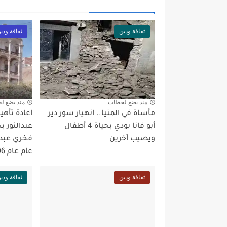
ثقافة ودين
ثقافة ودي
منذ بضع لحظات
منذ بضع ل
مأساة في المنيا.. انهيار سور دير
اعادة تأه
أبو فانا يودي بحياة 4 أطفال
عبدالنور بج
ويصيب آخرين
فخري عبدا
عام عام 1906م
ثقافة ودين
ثقافة ودي