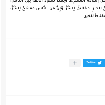
 عن إساءة المسيء، وبهذا تسود الألفة بين اَلنَّاس،
لخيرِ، مغاليقَ لِلشَّرِّ، وَإِنَّ من اَلنَّاس مفاتيحَ لِلشَّرِّ،
تاحاً للخير.