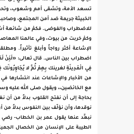
تسعد الأمة، وتشقى أمم وشعوب، وتحفظ 
الخبيثة جريمة ضد أمن المجتمع، وصاحبها
للاضطراب والفوضى. فكمْ من شائعة أشع
وكمْ خربت من بيوت، وفي عالمنا المعاصر
الإشاعة أكثر رواجاً وأبلغ تأثيراً. وم
اضطراب بين الناس. قال تعالى: «لَئِنْ لَمْ يَنْتَهِ ا
من الأخبار والإشاعات عند انتشارها في
مع الخائضين،، ويقول صلى الله عليه وس
بحاجة إلى أن نفتح القلوب بدلاً من أن ن
نوقدها، وأن نؤلّف بين النفوس بدلاً من أن
نبعِّد عنها يقول عمر بن الخطاب- رضي 
الطيبة على الإنسان من الخصال الجميلة عليه أن