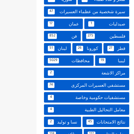
سيرة شخصية من عظماء العسيرات
47
صيدليات
عمان
17
1
فلسطين
فن
852
275
قطر
كورونا
لبنان
51
26
27
ليبيا
محافظات
5029
19
مراكز الاشعة
2
مستشفى العسيرات المركزى
74
مستشفيات حكومية وخاصة
4
معامل التحاليل الطبية
4
نتائج الامتحانات
نسا و توليد
2
45