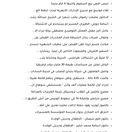
حبس افعى بيع السموم وأخيها 4 ايام بجرجا
لقاء موسع مع مديري الإدارات الأزهرية لبحث خطط الع...
الدكتور عصمت رضوان يكتب شعرا فى الشيخ عبدالله رشد...
أسامة جويلي: الطيران المسير لم يستخدم في الاشتباكا...
عاجل الان مقتل الممثل الكوميدي مصطفي بركة جراء الا...
وتتوالى ضربات رجال الشرطة لتجار المخدرات القبض عل...
مباحث قسم جرجا تلقى القبض على عطيات الشهيره (بسحر ...
السفير الأمريكي والمبعوث الخاص إلى ليبيا، ريتشارد ...
12 قتيلاً في اشتباكات طرابلس.. الدبيبة وباشاغا يتب...
اليابان تعلن عن مساعدات بقيمة 30 مليار دولار لإفريقيا
واصل العاملون في شركة بشاي للصلب في مدينة السادات ...
عالجت 635 حالة .. مستقبل وطن سوهاج ينظم قافلة طبية...
إجراء أول قائمة عمليات"أنف وآذن " بمستشفي سوهاج ال...
مصرع عاملين في انقلاب تروسيكل بترعة الغريزات بالمراغة
مصرع شخص وإصابة 14 في سقوط أتوبيس من أعلى الطريق ا...
بالصور أبوزيد يقود حملة ازالات مكبره تعدي علي أملا...
احتراق احد المنازل بجوار مدرسة المؤسسة بالعسيرات
دكتور اكرم شعبان – الاطفال وحديثى الولادة
دكتور اسامة محمد خضر – الاطفال وحديثى الولادة