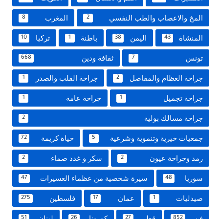
المخ والاعصاب والطب النفسي
المغرب
8
2
المنشاة
اليمن
باطنة
تركيا
10
1
38
43
تونس
ثقافة ودين
668
7
جراحة العظام والمفاصل
جراحة القلب والصدر
1
2
جراحة تجميل
جراحة عامة
1
1
جراحة مسالك بولية
2
جمعيات خيرية وتنموية وشرعية
حياة كريمة
72
5
رمد وجراحة عيون
سكر و غدد صماء
2
2
سوريا
سيرة شخصية من عظماء العسيرات
47
48
صيدليات
عمان
فلسطين
275
17
1
فن
قطر
كورونا
لبنان
51
26
27
852