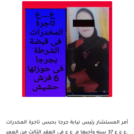
أمر المستشار رئيس نيابة جرجا بحبس تاجرة المخدرات
.ع ع ع 37 سنه وأحبها م. ع ع فى العقد الثالث من العمر