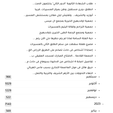
طلاب الشهادة الثانوية "الدور الثاني" يختتمون الامت...
انطلاق دورى مستقبل وطن بمركز العسيرات..قريبا
أبوزيد والشريف... وتفتيش ليلي مفاجئ بمستشفى العسير...
جمعية اولادبهيج الخيرية بمجمع ال عيسى
جمعية التراحم وكفالة اليتيم بالعسيرات
جمعية ومجمع الرحمة الطبى الخيرى باولادبهيج
‏حبة الغلة السامة لماذا لم يتم حظرها حتي الآن رغم ...
مصرع طفلة سقطت من سلم الطابق الثاني بالعسيرات
إصابة 3 أشخاص فى حادث تصادم على الطريق الزراعى الغ...
الجمعة القادمة ...الافتتاح المبارك لمسجد العفيفي ب...
تفاصيل اصابة 4 اشخاص من الاحايوة بسوهاج فى حادث م...
حريق هائل فى مول العاصمة التجاري بسبب ماس كهربائي
انتهاء التحويلات بين الأزهر الشريف والتربية والتعل...
سبتمبر
966
أكتوبر
1029
نوفمبر
1229
ديسمبر
522
2023
7140
يناير
569