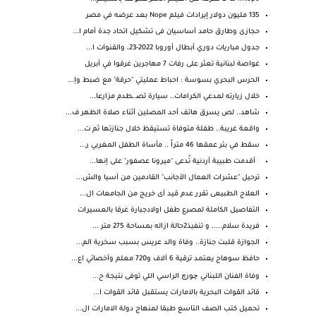
135 مليون دولار إيرادات فيلم Nope بعد عرضه في مصر
حجازى وطارق حامد أساسيان فى تشكيل اتحاد جدة أمام ا...
جدول مباريات دوري أبطال أوروبا 2022-23، والقنوات ا...
غواصة لبنانية تعثر على رفات 7 مهاجرين غرقوا في أبريل
الحرس البحري بسوسة : احباط عمليتي "حرقة" مع ضبط وإ...
خلال زيارته لمدعي الكرامات.. سيارة تصـ ـطدم مزارعا...
شاهد.. لص يسرق هاتف أحد المصلين أثناء صلاة الظهر ف...
واقعة غريبة.. طفلة متوفاة تستيقظ خلال جنازتها ثم ت...
سقط في بئر عمقها 46 متراً .. مأساة الطفل المغربي ر...
أقدمت طبيبة أردنية تُدعى "ميرونا عصفور" على إنها...
ترحيل "عشرات العمال الأجانب" القادمين من آسيا والش...
العلاج الطبيعى تقرر عدم قيد أى خريج من الجامعات ال...
التفاصيل الكاملة لمصرع طفل اولادجبارة غرقا بالعسيرات
فريدة سلام..... و تنفيذ2حالة ازاله بمساحة 275 متر ...
الجوازة قلبت جنازة.. وفاة والد عريس بسبب سخرية الم...
حافظ سوهاج يعتمد ترقية 6 آلاف و720 معلم وأخصائي اع...
وفاة الفنان اللبناني چورچ الراسي اللي توفى نتيجة ح...
قائد القوات البحرية بالامارات يستقبل قائد القوات ا...
تحميل كتب الصف التاسع طبقا لمنهاج دولة الامارات ال...