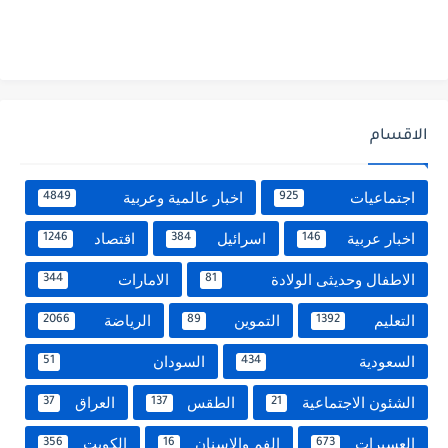
الاقسام
اجتماعيات
اخبار عالمية وعربية
4849
925
اخبار عربية
اسرائيل
اقتصاد
1246
384
146
الاطفال وحديثى الولادة
الامارات
344
81
التعليم
التموين
الرياضة
2066
89
1392
السعودية
السودان
51
434
الشئون الاجتماعية
الطقس
العراق
37
137
21
العسيرات
الفم والاسنان
الكويت
356
16
673