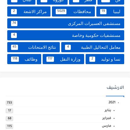
ليبيا
محافظات
مراكز الاشعة
2
5029
19
مستشفى العسيرات المركزى
74
مستشفيات حكومية وخاصة
4
معامل التحاليل الطبية
نتائج الامتحانات
45
4
نسا و توليد
وزارة النقل
وظائف
118
117
2
الارشيف
2021
733
يناير
17
فبراير
68
مارس
115