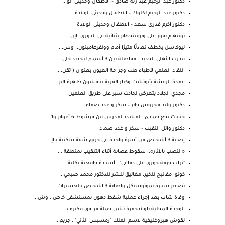
دكتور عبد الرحيم عبد ربه صادق – الاطفال وحديثى الو...
دكتور عبد الرحيم لكلوك – الاطفال وحديثى الولادة
دكتور اكرم قدرى سعد – الاطفال وحديثى الولادة
توتنهام يفوز على ونوتينجهام بثنائية في الدوري الإن...
نيوكاسل يخطف تعادلًا مثيرًا أمام وولفرهامبتون.. وس...
مدرب الأهلي الجديد.. مفاضلة بين 3 أسماء لتحديد خلي...
اللقاء العلمي لأطباء طب وجراحة العيون بعنوان ( تقن...
عمدة الرفشة بأبوتشت وكبار القرية يناقشون ظاهرة الم...
مجدي الجلاد يتعرض لحادث سير على طريق العلمين .
دكتور وليد محروس جابر – سكر و غدد صماء
جنايات نجع حمادي: المشدد لمدرس من فرشوط 6 أعوام و1...
دكتور وائل النقيب – سكر و غدد صماء
إصابة 3 أشخاص من أسرة واحدة في حريق شقة سكنية بالإ...
«النصب بالآثار».. سقوط عصابة أثناء التنقيب بمنطقة ...
‏"تراب جزمة جوزي على دماغي".. أستاذة جامعية بكلية ...
كونوا مفاتيح للخيرِ، مغاليق للشر للدكتور محمد صبحي...
تصادم سيارة بموتوسيكل واصابة 3 اشخاص بالعسيرات
وفاة شاب بعد إجراء عملية شفط دهون بمستشفى خاص.. وش...
الوحدة المحلية باولادحمزة تشن حملة مرافق مكبره با...
نقوش هيروغليفية لاسم الملك "رمسيس الثاني".. جريم...