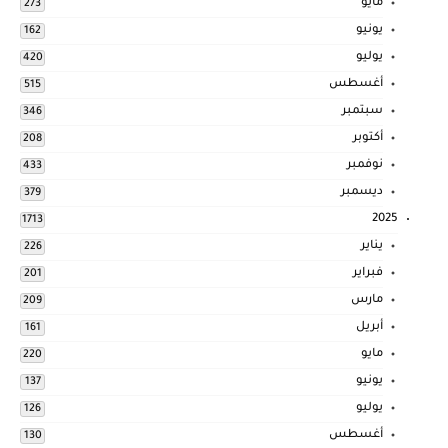
مايو
273
يونيو
162
يوليو
420
أغسطس
515
سبتمبر
346
أكتوبر
208
نوفمبر
433
ديسمبر
379
2025
1713
يناير
226
فبراير
201
مارس
209
أبريل
161
مايو
220
يونيو
137
يوليو
126
أغسطس
130