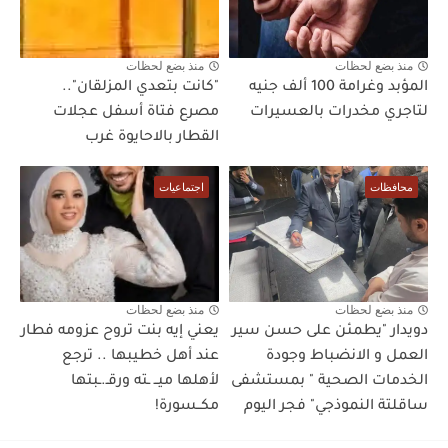
منذ بضع لحظات
منذ بضع لحظات
المؤبد وغرامة 100 ألف جنيه
"كانت بتعدي المزلقان"..
لتاجري مخدرات بالعسيرات
مصرع فتاة أسفل عجلات
القطار بالاحايوة غرب
محافظات
اجتماعيات
منذ بضع لحظات
منذ بضع لحظات
دويدار "يطمئن على حسن سير
يعني إيه بنت تروح عزومه فطار
العمل و الانضباط وجودة
عند أهل خطيبها .. ترجع
الخدمات الصحية " بمستشفى
لأهلها ميــ ـته ورقـ.ـبتها
ساقلتة النموذجي" فجر اليوم
مكــسورة!