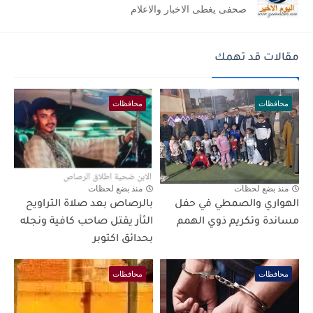
صحفى يغطى الاخبار والاعلام
مقالات قد تهمك
محافظات
محافظات
منذ بضع لحظات
منذ بضع لحظات
الهواري والصمطي في حفل
بالرصاص بعد صلاة التراويح
مساندة وتكريم ذوي الهمم
الثأر يقتل صاحب كافية ونجله
بحدائق اكتوبر
محافظات
محافظات