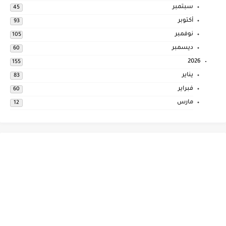
سبتمبر
45
أكتوبر
93
نوفمبر
105
ديسمبر
60
2026
155
يناير
83
فبراير
60
مارس
12