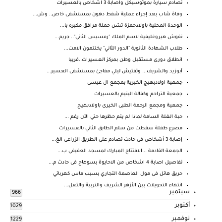
تصادم سيارة بموتوسيكل واصابة 3 اشخاص بالعسيرات
وفاة شاب بعد إجراء عملية شفط دهون بمستشفى خاص.. وش...
الوحدة المحلية باولادحمزة تشن حملة مرافق مكبره با...
نقوش هيروغليفية لاسم الملك "رمسيس الثاني".. جريم...
طلاب الشهادة الثانوية "الدور الثاني" يختتمون الامت...
انطلاق دورى مستقبل وطن بمركز العسيرات..قريبا
أبوزيد والشريف... وتفتيش ليلي مفاجئ بمستشفى العسير...
جمعية اولادبهيج الخيرية بمجمع ال عيسى
جمعية التراحم وكفالة اليتيم بالعسيرات
جمعية ومجمع الرحمة الطبى الخيرى باولادبهيج
‏حبة الغلة السامة لماذا لم يتم حظرها حتي الآن رغم ...
مصرع طفلة سقطت من سلم الطابق الثاني بالعسيرات
إصابة 3 أشخاص فى حادث تصادم على الطريق الزراعى الغ...
الجمعة القادمة ...الافتتاح المبارك لمسجد العفيفي ب...
تفاصيل اصابة 4 اشخاص من الاحايوة بسوهاج فى حادث م...
حريق هائل فى مول العاصمة التجاري بسبب ماس كهربائي
انتهاء التحويلات بين الأزهر الشريف والتربية والتعل...
سبتمبر
966
أكتوبر
1029
نوفمبر
1229