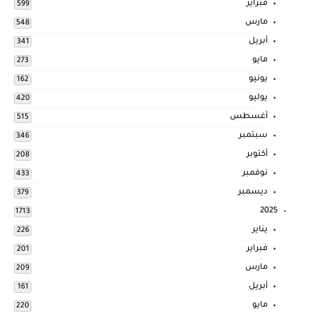
فبراير
599
مارس
548
أبريل
341
مايو
273
يونيو
162
يوليو
420
أغسطس
515
سبتمبر
346
أكتوبر
208
نوفمبر
433
ديسمبر
379
2025
1713
يناير
226
فبراير
201
مارس
209
أبريل
161
مايو
220