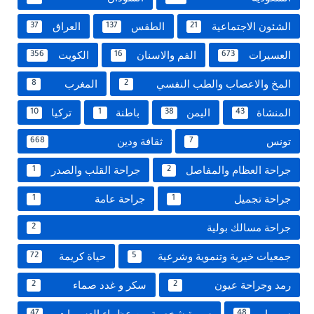
الشئون الاجتماعية
الطقس
العراق
37
137
21
العسيرات
الفم والاسنان
الكويت
356
16
673
المخ والاعصاب والطب النفسي
المغرب
8
2
المنشاة
اليمن
باطنة
تركيا
10
1
38
43
تونس
ثقافة ودين
668
7
جراحة العظام والمفاصل
جراحة القلب والصدر
1
2
جراحة تجميل
جراحة عامة
1
1
جراحة مسالك بولية
2
جمعيات خيرية وتنموية وشرعية
حياة كريمة
72
5
رمد وجراحة عيون
سكر و غدد صماء
2
2
سوريا
سيرة شخصية من عظماء العسيرات
47
48