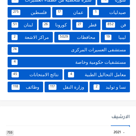
صيدليات
عمان
فلسطين
275
17
1
فن
قطر
كورونا
لبنان
51
26
27
852
ليبيا
محافظات
مراكز الاشعة
2
5029
19
مستشفى العسيرات المركزى
74
مستشفيات حكومية وخاصة
4
معامل التحاليل الطبية
نتائج الامتحانات
45
4
نسا و توليد
وزارة النقل
وظائف
118
117
2
الارشيف
2021
733