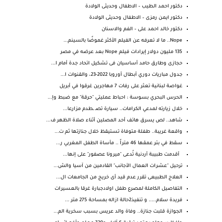
دكتور احمد الطيب – الاطفال وحديثى الولادة
دكتور ايمن رمزى – الاطفال وحديثى الولادة
دكتور خالد احمد على – الفم والاسنان
Nope.. ما لا تعرفه عن الفيلم الأكثر غموضًا بالسينم...
135 مليون دولار إيرادات فيلم Nope بعد عرضه في مصر
حجازى وطارق حامد أساسيان فى تشكيل اتحاد جدة أمام ا...
جدول مباريات دوري أبطال أوروبا 2022-23، والقنوات ا...
غواصة لبنانية تعثر على رفات 7 مهاجرين غرقوا في أبريل
الحرس البحري بسوسة : احباط عمليتي "حرقة" مع ضبط وإ...
خلال زيارته لمدعي الكرامات.. سيارة تصـ ـطدم مزارعا...
شاهد.. لص يسرق هاتف أحد المصلين أثناء صلاة الظهر ف...
واقعة غريبة.. طفلة متوفاة تستيقظ خلال جنازتها ثم ت...
سقط في بئر عمقها 46 متراً .. مأساة الطفل المغربي ر...
أقدمت طبيبة أردنية تُدعى "ميرونا عصفور" على إنها...
ترحيل "عشرات العمال الأجانب" القادمين من آسيا والش...
العلاج الطبيعى تقرر عدم قيد أى خريج من الجامعات ال...
التفاصيل الكاملة لمصرع طفل اولادجبارة غرقا بالعسيرات
فريدة سلام..... و تنفيذ2حالة ازاله بمساحة 275 متر ...
الجوازة قلبت جنازة.. وفاة والد عريس بسبب سخرية الم...