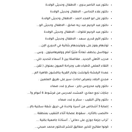
دكتور عبد الناصر بدوى – الاطفال وحديثى الولادة
دكتور علاء النحاس – الاطفال وحديثى الولادة
دكتور على ابو المجد احمد – الاطفال وحديثى الولادة
دكتور عبد الرحيم عبد ربه صادق – الاطفال وحديثى الو...
دكتور عبد الرحيم لكلوك – الاطفال وحديثى الولادة
دكتور اكرم قدرى سعد – الاطفال وحديثى الولادة
توتنهام يفوز على ونوتينجهام بثنائية في الدوري الإن...
نيوكاسل يخطف تعادلًا مثيرًا أمام وولفرهامبتون.. وس...
مدرب الأهلي الجديد.. مفاضلة بين 3 أسماء لتحديد خلي...
اللقاء العلمي لأطباء طب وجراحة العيون بعنوان ( تقن...
عمدة الرفشة بأبوتشت وكبار القرية يناقشون ظاهرة الم...
مجدي الجلاد يتعرض لحادث سير على طريق العلمين .
دكتور وليد محروس جابر – سكر و غدد صماء
جنايات نجع حمادي: المشدد لمدرس من فرشوط 6 أعوام و1...
دكتور وائل النقيب – سكر و غدد صماء
إصابة 3 أشخاص من أسرة واحدة في حريق شقة سكنية بالإ...
«النصب بالآثار».. سقوط عصابة أثناء التنقيب بمنطقة ...
‏"تراب جزمة جوزي على دماغي".. أستاذة جامعية بكلية ...
كونوا مفاتيح للخيرِ، مغاليق للشر للدكتور محمد صبحي...