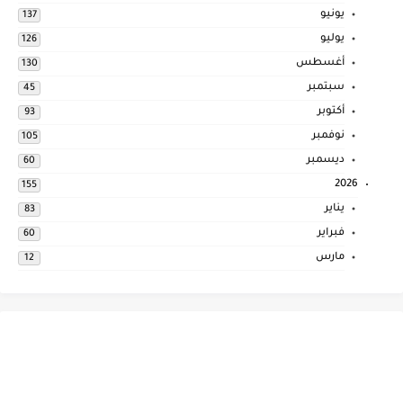
يونيو
137
يوليو
126
أغسطس
130
سبتمبر
45
أكتوبر
93
نوفمبر
105
ديسمبر
60
2026
155
يناير
83
فبراير
60
مارس
12