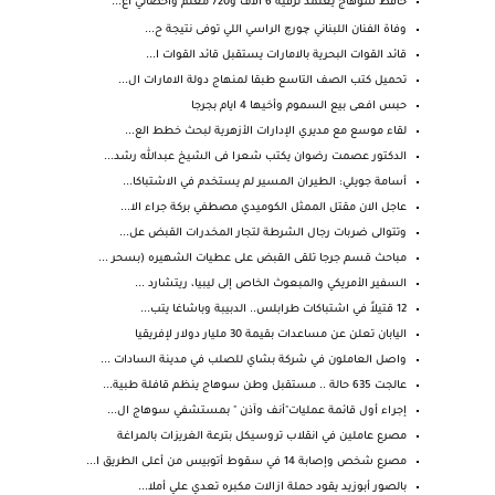
حافظ سوهاج يعتمد ترقية 6 آلاف و720 معلم وأخصائي اع...
وفاة الفنان اللبناني چورچ الراسي اللي توفى نتيجة ح...
قائد القوات البحرية بالامارات يستقبل قائد القوات ا...
تحميل كتب الصف التاسع طبقا لمنهاج دولة الامارات ال...
حبس افعى بيع السموم وأخيها 4 ايام بجرجا
لقاء موسع مع مديري الإدارات الأزهرية لبحث خطط الع...
الدكتور عصمت رضوان يكتب شعرا فى الشيخ عبدالله رشد...
أسامة جويلي: الطيران المسير لم يستخدم في الاشتباكا...
عاجل الان مقتل الممثل الكوميدي مصطفي بركة جراء الا...
وتتوالى ضربات رجال الشرطة لتجار المخدرات القبض عل...
مباحث قسم جرجا تلقى القبض على عطيات الشهيره (بسحر ...
السفير الأمريكي والمبعوث الخاص إلى ليبيا، ريتشارد ...
12 قتيلاً في اشتباكات طرابلس.. الدبيبة وباشاغا يتب...
اليابان تعلن عن مساعدات بقيمة 30 مليار دولار لإفريقيا
واصل العاملون في شركة بشاي للصلب في مدينة السادات ...
عالجت 635 حالة .. مستقبل وطن سوهاج ينظم قافلة طبية...
إجراء أول قائمة عمليات"أنف وآذن " بمستشفي سوهاج ال...
مصرع عاملين في انقلاب تروسيكل بترعة الغريزات بالمراغة
مصرع شخص وإصابة 14 في سقوط أتوبيس من أعلى الطريق ا...
بالصور أبوزيد يقود حملة ازالات مكبره تعدي علي أملا...