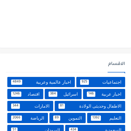
الاقسام
اجتماعيات
اخبار عالمية وعربية
4849
925
اخبار عربية
اسرائيل
اقتصاد
1246
384
146
الاطفال وحديثى الولادة
الامارات
344
81
التعليم
التموين
الرياضة
2066
89
1392
السعودية
السودان
51
434