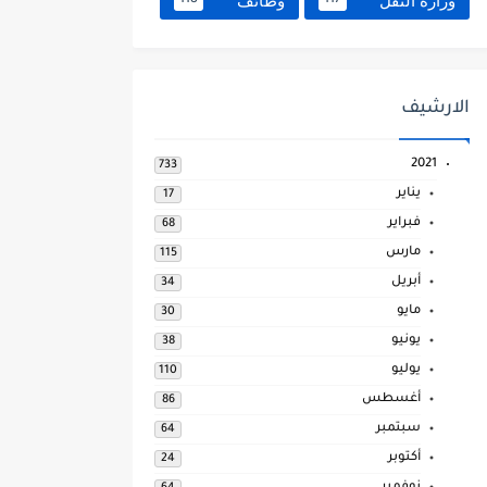
وزارة النقل
وظائف
118
117
الارشيف
2021
733
يناير
17
فبراير
68
مارس
115
أبريل
34
مايو
30
يونيو
38
يوليو
110
أغسطس
86
سبتمبر
64
أكتوبر
24