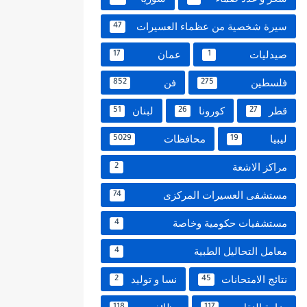
سيرة شخصية من عظماء العسيرات
47
صيدليات
عمان
17
1
فلسطين
فن
852
275
قطر
كورونا
لبنان
51
26
27
ليبيا
محافظات
5029
19
مراكز الاشعة
2
مستشفى العسيرات المركزى
74
مستشفيات حكومية وخاصة
4
معامل التحاليل الطبية
4
نتائج الامتحانات
نسا و توليد
2
45