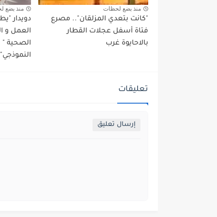
منذ بضع لحظات
منذ بضع ل
"كانت بتعدي المزلقان".. مصرع
دويدار "ي
فتاة أسفل عجلات القطار
العمل و ا
بالاحايوة غرب
الصحية "
النموذجي" 
تعليقات
إرسال تعليق