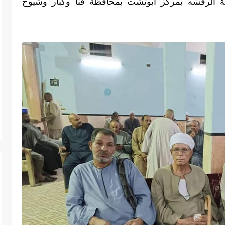
اجتمع العمدة علي عبدالباسط عمدة قرية الرفشه بمركز ابوتشت بمحافظة قنا وكبار وشيوخ 