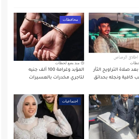
محافظات
حظات
منذ بضع لحظات
د صلاة التراويح الثأر
المؤبد وغرامة 100 ألف جنيه
 كافية ونجله بحدائق
لتاجري مخدرات بالعسيرات
اجتماعيات