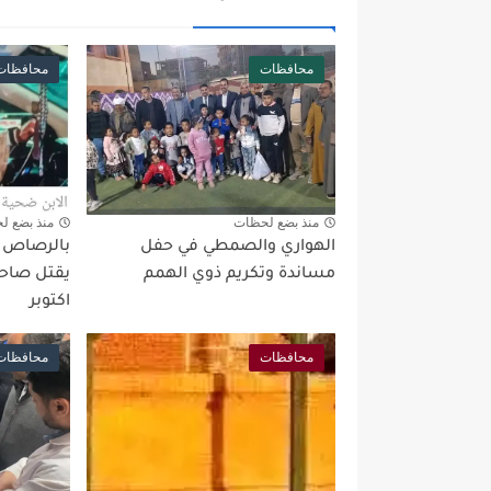
محافظات
محافظات
منذ بضع لحظات
منذ بضع ل
الهواري والصمطي في حفل
بالرصاص بع
مساندة وتكريم ذوي الهمم
يقتل صاحب
اكتوبر
محافظات
محافظات