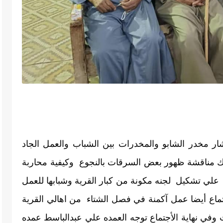
عائلات القرية لمناقشة تفشي ظاهرة إنتشار مخدر الشابو والمخدرات بين الشباب والعمل الجاد 
علي توعيتهم من خطورة هذا المخدر وكذلك مناقشة ظهور بعض السرقات بالنجوع  وكيفية محاربة 
هذه الظاهرة وخلال الأجتماع أتفق الحضور  علي تشكيل  لجنه مكونة من كبار القرية وشبابها للعمل 
ماع أيضا عمل 
آكمنة في فصل الشتاء  من اهالي القرية  
لتأمين القرية ونجوعها من ظاهرة السرقات وفي نهاية الأجتماع توجه العمده علي عبدالباسط عمده 