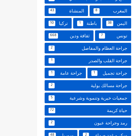
المغرب
المنشاة
43
8
اليمن
باطنة
تركيا
10
1
38
تونس
ثقافة ودين
668
7
جراحة العظام والمفاصل
2
جراحة القلب والصدر
1
جراحة تجميل
جراحة عامة
1
1
جراحة مسالك بولية
2
جمعيات خيرية وتنموية وشرعية
5
حياة كريمة
72
رمد وجراحة عيون
2
سكر و غدد صماء
سوريا
48
2