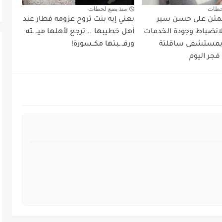
حظات
منذ بضع لحظات
طمئن على حسن سير
يعني إيه بنت تروح عزومه فطار عند
لانضباط وجودة الخدمات
أهل خطيبها .. ترجع لأهلها ميــ ـته
 بمستشفى ساقلتة
ورقـ.ـبتها مكــسورة!
فجر اليوم