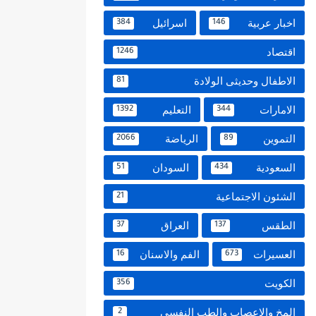
اخبار عربية
اسرائيل
384
146
اقتصاد
1246
الاطفال وحديثى الولادة
81
الامارات
التعليم
1392
344
التموين
الرياضة
2066
89
السعودية
السودان
51
434
الشئون الاجتماعية
21
الطقس
العراق
37
137
العسيرات
الفم والاسنان
16
673
الكويت
356
المخ والاعصاب والطب النفسي
2