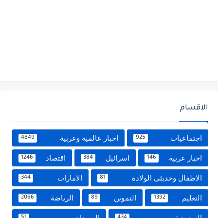
الاقسام
اجتماعيات
اخبار عالمية وعربية
4849
925
اخبار عربية
اسرائيل
اقتصاد
1246
384
146
الاطفال وحديثى الولادة
الامارات
344
81
التعليم
التموين
الرياضة
2066
89
1392
السعودية
السودان
51
434