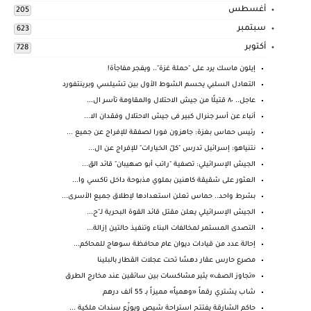
أغسطس
205
سبتمبر
623
أكتوبر
728
إيلون ماسك يرد على "حملة غزة".. ويفجر مفاجأة!
التعادل السلبي يحسم الشوط الأول بين تشيلسي وبرينتفورد
عاجل.. ٨٠ قتيلًا من جيش الاحتلال والمقاومة تأسر ال...
أنباء عن أسر جنرال كبير فى جيش الاحتلال وفقدان الا...
رئيس حماس بغزة: جاهزون فورا لصفقة للإفراج عن جميع ...
نتنياهو: إسرائيل تدرس "كلّ الخيارات" للإفراج عن ال...
الجيش الإسرائيلي: تصفية "راتب أبو صهيبان" قائد الق...
العثور على شقيقة كاهنين بملوي مذبوحة داخل تاكسي وا...
بشرط واحد.. حماس تعلن استعدادها لإطلاق جميع الأسرى...
الجيش الإسرائيلي يعلن مقتل قائد القوة البحرية لـ"ح...
التصدى المستمر لمخالفات البناء وتنفيذ حالتين إزالة...
إحالة عدد من قيادات ديوان عام محافظة سوهاج للمحاكم...
مصرع حارس عقار دهسًا تحت عجلات القطار بالبلينا
«تجاوز الصف» يثير مشاكسات بين سائقين عند مخارج الطرق
شاب يشتري رقماً «وهمياً» مميزاً بـ 55 ألف درهم
حاكم الشارقة يفتتح استراحة شيص ويوزّع سندات ملكية ...