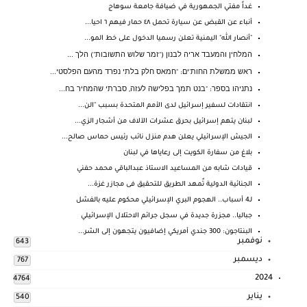
غداً مفتي الجمهورية في ضيافة جامعة سوهاج
أنباء عن القبض عن سيارة تحمل ٤٨ حمار فيهم ٦ احيا...
"أنصار الله" اليمنية تعلن رسميا الدخول على خط المو...
המלחין והמעבד אריה לבנון ("זמר שלוש התשובות") הלך ...
ראש ממשלת החות'ים: "חמאס חלק בלתי נפרד מהעם הפלסטי...
נתניהו בספר: "בנט תמך בפלישה לעזה, סברתי שהמחיר בח...
انتقادات لسفير إسرائيل لدى الأمم المتحدة بسبب "الن...
لبنان يتهم إسرائيل بحرق عشرات الآلاف من أشجار الزي...
الجيش الإسرائيلي يعلن هدم منزل نائب رئيس حماس صالح...
بلاغ من سفارة الكويت إلى رعاياها في لبنان
قيادات شابه من المساعيد الاستاذ عبدالباقي محمد حفني
الجنائية الدولية تٌمهد الطريق للتحقيق فى مجازر غزة...
لـ4 أسباب.. الهجوم البري الإسرائيلي محكوم عليه بالفشل
جباليا.. مجزرة جديدة في سجل جرائم الاحتلال الإسرائيلي
البنتاجون: 300 جندي أمريكي إضافيون يتجهون إلى الشر...
نوفمبر
643
ديسمبر
767
2024
4764
يناير
540