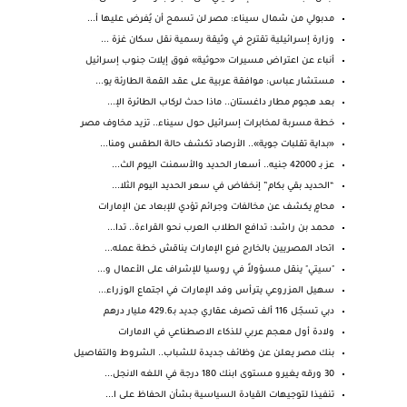
مدبولي من شمال سيناء: مصر لن تسمح أن يُفرض عليها أ...
وزارة إسرائيلية تقترح في وثيقة رسمية نقل سكان غزة ...
أنباء عن اعتراض مسيرات «حوثية» فوق إيلات جنوب إسرائيل
مستشار عباس: موافقة عربية على عقد القمة الطارئة يو...
بعد هجوم مطار داغستان.. ماذا حدث لركاب الطائرة الإ...
خطة مسربة لمخابرات إسرائيل حول سيناء.. تزيد مخاوف مصر
«بداية تقلبات جوية».. الأرصاد تكشف حالة الطقس ومنا...
عز بـ 42000 جنيه.. أسعار الحديد والأسمنت اليوم الث...
“الحديد بقي بكام” إنخفاض في سعر الحديد اليوم الثلا...
محامٍ يكشف عن مخالفات وجرائم تؤدي للإبعاد عن الإمارات
محمد بن راشد: تدافع الطلاب العرب نحو القراءة.. تدا...
اتحاد المصريين بالخارج فرع الإمارات يناقش خطة عمله...
"سيتي" ينقل مسؤولاً في روسيا للإشراف على الأعمال و...
سهيل المزروعي يترأس وفد الإمارات في اجتماع الوزراء...
دبي تسجّل 116 ألف تصرف عقاري جديد بـ429.6 مليار درهم
ولادة أول معجم عربي للذكاء الاصطناعي في الامارات
بنك مصر يعلن عن وظائف جديدة للشباب.. الشروط والتفاصيل
30 ورقه يغيرو مستوى ابنك 180 درجة في اللغه الانجل...
تنفيذا لتوجيهات القيادة السياسية بشأن الحفاظ على ا...