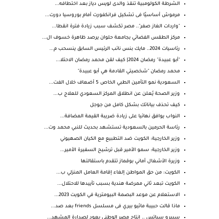
الشرطة الكولومبية تنقذ والدى لويس دياز بعد اختطافه...
مرموش أساسيًا فى تشكيل فرانكفورت أمام بوروسيا دورت...
"واردات الغاز صفر".. مصر تكشف سبب زيادة فترة انقطا...
مركز الطقس الفضائي بجامعة حلوان يرصد ظاهرة خسوف ال...
رئاسيات 2024.. مايك بنس نائب الرئيس السابق ينسحب م...
"أبو عبيدة" رمضان 2024| كيف لقن محمد رمضان الاحتلا...
محمد رمضان "شخصيتي القادمة هي أبو عبيدة"
السعودية نمو التأمين الطبي الخاص 5 أضعاف خلال الفت...
وزير الصحة يُعلن عن انطلاق المركز السعودي للعلاج ب...
كيف تحذف بياناتك بشكل كامل من جوجل
النواب يوافق نهائيا على زيادة ضريبة القيمة المضافة...
رئاسة الحرمين بالسعودية تستشهد بحديث للنبي محمد وت...
وزير الخارجية: الكويت ضد التطبيع مع الكيان الصهيوني
وزير الخارجية: سمو الأمير قبل ترشيح السفيرة الأمير...
وزيرة الأشغال أماني بوقماز تتقدم باستقالتها
الكويت: من حق المواطن إلغاء إقامة العامل المنزلي ب...
الكويت تبعد ثاني ممرضة هندية بسبب تأييدها للاحتلال...
الاستعلام عن موعد البصمة البيومترية في الكويت 2023...
ماذا قالت حبيبة ماثيو بيري فى مسلسل friends بعد صد...
سبيرو سباتس .. إنتاج مصر الوطني يعود لصدارة المشهد...