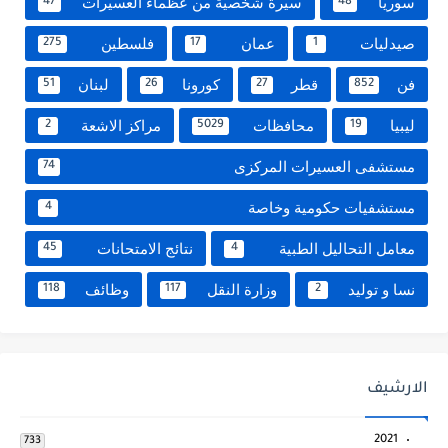
سوريا
سيرة شخصية من عظماء العسيرات
47
48
صيدليات
عمان
فلسطين
275
17
1
فن
قطر
كورونا
لبنان
51
26
27
852
ليبيا
محافظات
مراكز الاشعة
2
5029
19
مستشفى العسيرات المركزى
74
مستشفيات حكومية وخاصة
4
معامل التحاليل الطبية
نتائج الامتحانات
45
4
نسا و توليد
وزارة النقل
وظائف
118
117
2
الارشيف
2021
733