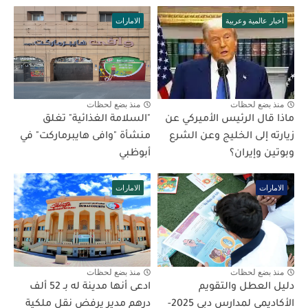
اخبار عالمية وعربية
الامارات
منذ بضع لحظات
منذ بضع لحظات
ماذا قال الرئيس الأميركي عن
"السلامة الغذائية" تغلق
زيارته إلى الخليج وعن الشرع
منشأة "وافى هايبرماركت" في
وبوتين وإيران؟
أبوظبي
الامارات
الامارات
منذ بضع لحظات
منذ بضع لحظات
دليل العطل والتقويم
ادعى أنها مدينة له بـ 52 ألف
الأكاديمي لمدارس دبي 2025-
درهم مدير يرفض نقل ملكية