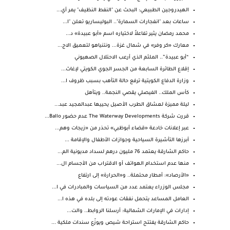
الهيدروجين الطبيعي: البحث عن "النفط النظيف" يمر أي...
ساعات بعد "انفجارات السمارة".. البوليساريو تعلن "ا...
محمد رمضان يثير تفاعلاً لاختياره اسم «أبو عبيدة» د...
معارك «كر وفر» في شمال غزة... ونتنياهو لتعميق الاج...
“أبو عبيدة”.. الملثم الذي أرعب الاحتلال الصهيوني
إقلاع الطائرة السابعة من الجسر الجوي الكويتي لإغاث...
وزارة الدفاع الكويتية ترفع حالة التأهب بسبب ظروف ا...
كأس الملك.. الفيصلي يقصي النجمة.. ويتأهل
ليلة مميزة لعشاق الطرب الأصيل يحييها عبدالمجيد عبد...
قررت شركة The Waterway Developments عدم حضور Ballo...
عبر إعلانات خادعة «قضاء أبوظبي» تحذر من «زيجات وهم...
أبرزها التأشيرة السياحية وجوازات الأطفال والإقامة ...
حاكم الشارقة يعتمد 76 مليون درهم لسداد مديونية الم...
منها عدم استخدام الهواتف أو الاقتراب من الأجسام ال...
«الأرصاد»: أمطار محتملة.. و«الحرارة» إلى ارتفاع
مجلس الوزراء يعتمد عدد من السياسات والمبادرات في ا...
العامل المساعد يتحمل نفقات عودته إلى بلده في هذه ا...
إدارات في الإمارات الشمالية: أرسلنا الروابط.. والت...
حاكم الشارقة يفتتح استراحة شيص ويوزّع سندات ملكية ...