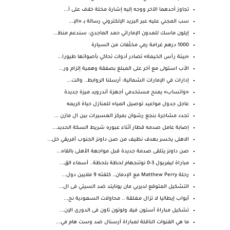
تجاوز أحدهما الآخر ووجه إليه إشارة مخلة خلاف على أ...
سب المجني عليه عبر البريد الإلكتروني رسالة بـ «الإ...
إيلون ماسك للمدون الإماراتي حمد الماجدي: سندعم منظ...
1000 درهم غرامة رمي مخلّفات من السيارة
«بيئة رأس الخيمة» تصادر أدوات تحاكي بأصواتها طيورا...
الأب استولى مع آخر على المبلغ بصفقة وهمية إلزام ور...
إدارات في الإمارات الشمالية: أرسلنا الروابط.. والت...
«واتساب» يمنح مستخدمي أجهزة أندرويد ميزة جديدة
عاجل جدول مواعيد توصيل المياه للمنازل حياة كريمه
تجدد مشاجرة بنجع رشوان بمركز العسيرات بين ال مازن ...
إصابة عامل صدمه قطار أثناء عبوره شريط السكة الحديد...
الاهلى يخسر بهدف نظيف من صن داونز الجنوب أفريقي خل...
صن داونز يتلقى صدمة جديدة قبل مواجهة الأهلى بالقاه...
مباراة ليفربول 3-0 نوتنجهام لحظة بلحظة.. أسماء الق...
رحلة Matthew Perry مع الإدمان.. كلفته 9 ملايين دول...
التشكيل المتوقع لديربي مان يونايتد ضد السيتي فى ال...
أبواب إيطاليا لا تزال مغلقة .. محاولات السعودية نح...
تشكيل مباراة أستون فيلا ولوتون تاون فى الدورى الإن...
ما هي القنوات الناقلة لمباراة آرسنال ضد وست هام في...