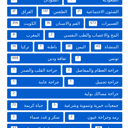
الشئون الاجتماعية
الطقس
العراق
37
137
21
العسيرات
الفم والاسنان
الكويت
356
16
673
المخ والاعصاب والطب النفسي
المغرب
8
2
المنشاة
اليمن
باطنة
تركيا
10
1
38
43
تونس
ثقافة ودين
668
7
جراحة العظام والمفاصل
جراحة القلب والصدر
1
2
جراحة تجميل
جراحة عامة
1
1
جراحة مسالك بولية
2
جمعيات خيرية وتنموية وشرعية
حياة كريمة
72
5
رمد وجراحة عيون
سكر و غدد صماء
2
2