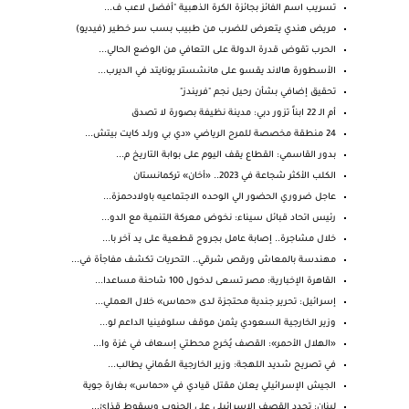
تسريب اسم الفائز بجائزة الكرة الذهبية "أفضل لاعب ف...
مريض هندي يتعرض للضرب من طبيب بسب سر خطير (فيديو)
الحرب تقوض قدرة الدولة على التعافي من الوضع الحالي...
الأسطورة هالاند يقسو على مانشستر يونايتد في الديرب...
تحقيق إضافي بشأن رحيل نجم "فريندز"
أم الـ 22 ابناً تزور دبي: مدينة نظيفة بصورة لا تصدق
24 منطقة مخصصة للمرح الرياضي «دي بي ورلد كايت بيتش...
بدور القاسمي: القطاع يقف اليوم على بوابة التاريخ م...
الكلب الأكثر شجاعة في 2023.. «أخان» تركمانستان
عاجل ضروري الحضور الي الوحده الاجتماعيه باولادحمزة...
رئيس اتحاد قبائل سيناء: نخوض معركة التنمية مع الدو...
خلال مشاجرة.. إصابة عامل بجروح قطعية على يد آخر با...
مهندسة بالمعاش ورقص شرقي.. التحريات تكشف مفاجأة في...
القاهرة الإخبارية: مصر تسعى لدخول 100 شاحنة مساعدا...
إسرائيل: تحرير جندية محتجزة لدى «حماس» خلال العملي...
وزير الخارجية السعودي يثمن موقف سلوفينيا الداعم لو...
«الهلال الأحمر»: القصف يُخرج محطتي إسعاف في غزة وا...
في تصريح شديد اللهجة: وزير الخارجية العُماني يطالب...
الجيش الإسرائيلي يعلن مقتل قيادي في «حماس» بغارة جوية
لبنان: تجدد القصف الإسرائيلي على الجنوب وسقوط قذائ...