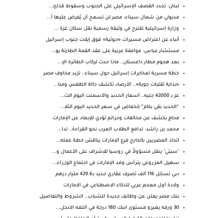
لبنان: تجدد القصف الإسرائيلي على الجنوب وسقوط قذائ...
مدبولي من شمال سيناء: مصر لن تسمح أن يُفرض عليها أ...
وزارة إسرائيلية تقترح في وثيقة رسمية نقل سكان غزة ...
أنباء عن اعتراض مسيرات «حوثية» فوق إيلات جنوب إسرائيل
مستشار عباس: موافقة عربية على عقد القمة الطارئة يو...
بعد هجوم مطار داغستان.. ماذا حدث لركاب الطائرة الإ...
خطة مسربة لمخابرات إسرائيل حول سيناء.. تزيد مخاوف مصر
«بداية تقلبات جوية».. الأرصاد تكشف حالة الطقس ومنا...
عز بـ 42000 جنيه.. أسعار الحديد والأسمنت اليوم الث...
“الحديد بقي بكام” إنخفاض في سعر الحديد اليوم الثلا...
محامٍ يكشف عن مخالفات وجرائم تؤدي للإبعاد عن الإمارات
محمد بن راشد: تدافع الطلاب العرب نحو القراءة.. تدا...
اتحاد المصريين بالخارج فرع الإمارات يناقش خطة عمله...
"سيتي" ينقل مسؤولاً في روسيا للإشراف على الأعمال و...
سهيل المزروعي يترأس وفد الإمارات في اجتماع الوزراء...
دبي تسجّل 116 ألف تصرف عقاري جديد بـ429.6 مليار درهم
ولادة أول معجم عربي للذكاء الاصطناعي في الامارات
بنك مصر يعلن عن وظائف جديدة للشباب.. الشروط والتفاصيل
30 ورقه يغيرو مستوى ابنك 180 درجة في اللغه الانجل...