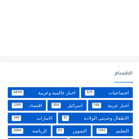
الاقسام
اجتماعيات
اخبار عالمية وعربية
4849
925
اخبار عربية
اسرائيل
اقتصاد
1246
384
146
الاطفال وحديثى الولادة
الامارات
344
81
التعليم
التموين
الرياضة
2066
89
1392