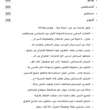
يوليو
205
أغسطس
205
سبتمبر
623
أكتوبر
728
إيلون ماسك يرد على "حملة غزة".. ويفجر مفاجأة!
التعادل السلبي يحسم الشوط الأول بين تشيلسي وبرينتفورد
عاجل.. ٨٠ قتيلًا من جيش الاحتلال والمقاومة تأسر ال...
أنباء عن أسر جنرال كبير فى جيش الاحتلال وفقدان الا...
رئيس حماس بغزة: جاهزون فورا لصفقة للإفراج عن جميع ...
نتنياهو: إسرائيل تدرس "كلّ الخيارات" للإفراج عن ال...
الجيش الإسرائيلي: تصفية "راتب أبو صهيبان" قائد الق...
العثور على شقيقة كاهنين بملوي مذبوحة داخل تاكسي وا...
بشرط واحد.. حماس تعلن استعدادها لإطلاق جميع الأسرى...
الجيش الإسرائيلي يعلن مقتل قائد القوة البحرية لـ"ح...
التصدى المستمر لمخالفات البناء وتنفيذ حالتين إزالة...
إحالة عدد من قيادات ديوان عام محافظة سوهاج للمحاكم...
مصرع حارس عقار دهسًا تحت عجلات القطار بالبلينا
«تجاوز الصف» يثير مشاكسات بين سائقين عند مخارج الطرق
شاب يشتري رقماً «وهمياً» مميزاً بـ 55 ألف درهم