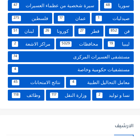
سوريا
سيرة شخصية من عظماء العسيرات
47
48
صيدليات
عمان
فلسطين
275
17
1
فن
قطر
كورونا
لبنان
51
26
27
852
ليبيا
محافظات
مراكز الاشعة
2
5029
19
مستشفى العسيرات المركزى
74
مستشفيات حكومية وخاصة
4
معامل التحاليل الطبية
نتائج الامتحانات
45
4
نسا و توليد
وزارة النقل
وظائف
118
117
2
الارشيف