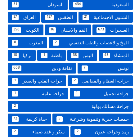
السعودية
السودان
51
434
الشئون الاجتماعية
الطقس
العراق
37
137
21
العسيرات
الفم والاسنان
الكويت
356
16
673
المخ والاعصاب والطب النفسي
المغرب
8
2
المنشاة
اليمن
باطنة
تركيا
10
1
38
43
تونس
ثقافة ودين
668
7
جراحة العظام والمفاصل
جراحة القلب والصدر
1
2
جراحة تجميل
جراحة عامة
1
1
جراحة مسالك بولية
2
جمعيات خيرية وتنموية وشرعية
حياة كريمة
72
5
رمد وجراحة عيون
سكر و غدد صماء
2
2