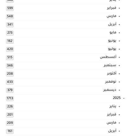
يناير
540
فبراير
599
مارس
548
أبريل
341
مايو
273
يونيو
162
يوليو
420
أغسطس
515
سبتمبر
346
أكتوبر
208
نوفمبر
433
ديسمبر
379
2025
1713
يناير
226
فبراير
201
مارس
209
أبريل
161