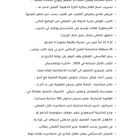
حاكم الشارقة يفتتح استراحة شيص ويوزّع سندات ملكية ...
تسريب اسم الفائز بجائزة الكرة الذهبية "أفضل لاعب ف...
مريض هندي يتعرض للضرب من طبيب بسب سر خطير (فيديو)
الحرب تقوض قدرة الدولة على التعافي من الوضع الحالي...
الأسطورة هالاند يقسو على مانشستر يونايتد في الديرب...
تحقيق إضافي بشأن رحيل نجم "فريندز"
أم الـ 22 ابناً تزور دبي: مدينة نظيفة بصورة لا تصدق
24 منطقة مخصصة للمرح الرياضي «دي بي ورلد كايت بيتش...
بدور القاسمي: القطاع يقف اليوم على بوابة التاريخ م...
الكلب الأكثر شجاعة في 2023.. «أخان» تركمانستان
عاجل ضروري الحضور الي الوحده الاجتماعيه باولادحمزة...
رئيس اتحاد قبائل سيناء: نخوض معركة التنمية مع الدو...
خلال مشاجرة.. إصابة عامل بجروح قطعية على يد آخر با...
مهندسة بالمعاش ورقص شرقي.. التحريات تكشف مفاجأة في...
القاهرة الإخبارية: مصر تسعى لدخول 100 شاحنة مساعدا...
إسرائيل: تحرير جندية محتجزة لدى «حماس» خلال العملي...
وزير الخارجية السعودي يثمن موقف سلوفينيا الداعم لو...
«الهلال الأحمر»: القصف يُخرج محطتي إسعاف في غزة وا...
في تصريح شديد اللهجة: وزير الخارجية العُماني يطالب...
الجيش الإسرائيلي يعلن مقتل قيادي في «حماس» بغارة جوية