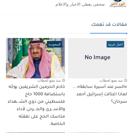
صحفى يغطى الاخبار والاعلام
مقالات قد تهمك
اخبار عربية
السعودية
منذ بضع لحظات
منذ بضع لحظات
«السر عند أسيرة سابقة»...
خادم الحرمين الشريفين يوجّه
لماذا اغتالت إسرائيل أحمد
باستضافة 1000 حاج
سرحان؟
فلسطيني من ذوي الشـ ـهداء
والأسـ ـرى والجـ ـرحى لأداء
مناسك الحج على نفقته
الخاصة.