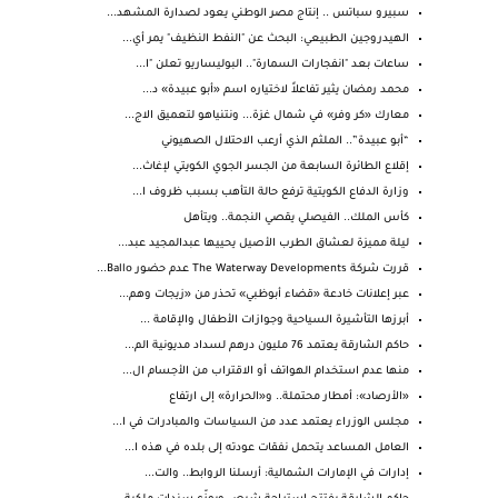
سبيرو سباتس .. إنتاج مصر الوطني يعود لصدارة المشهد...
الهيدروجين الطبيعي: البحث عن "النفط النظيف" يمر أي...
ساعات بعد "انفجارات السمارة".. البوليساريو تعلن "ا...
محمد رمضان يثير تفاعلاً لاختياره اسم «أبو عبيدة» د...
معارك «كر وفر» في شمال غزة... ونتنياهو لتعميق الاج...
“أبو عبيدة”.. الملثم الذي أرعب الاحتلال الصهيوني
إقلاع الطائرة السابعة من الجسر الجوي الكويتي لإغاث...
وزارة الدفاع الكويتية ترفع حالة التأهب بسبب ظروف ا...
كأس الملك.. الفيصلي يقصي النجمة.. ويتأهل
ليلة مميزة لعشاق الطرب الأصيل يحييها عبدالمجيد عبد...
قررت شركة The Waterway Developments عدم حضور Ballo...
عبر إعلانات خادعة «قضاء أبوظبي» تحذر من «زيجات وهم...
أبرزها التأشيرة السياحية وجوازات الأطفال والإقامة ...
حاكم الشارقة يعتمد 76 مليون درهم لسداد مديونية الم...
منها عدم استخدام الهواتف أو الاقتراب من الأجسام ال...
«الأرصاد»: أمطار محتملة.. و«الحرارة» إلى ارتفاع
مجلس الوزراء يعتمد عدد من السياسات والمبادرات في ا...
العامل المساعد يتحمل نفقات عودته إلى بلده في هذه ا...
إدارات في الإمارات الشمالية: أرسلنا الروابط.. والت...