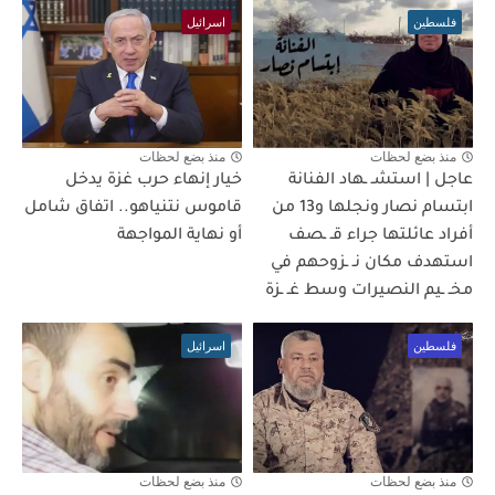
فلسطين
اسرائيل
منذ بضع لحظات
منذ بضع لحظات
عاجل | استشـ ـهاد الفنانة
خيار إنهاء حرب غزة يدخل
ابتسام نصار ونجلها و13 من
قاموس نتنياهو.. اتفاق شامل
أفراد عائلتها جراء قـ ـصف
أو نهاية المواجهة
استهدف مكان نـ ـزوحهم في
مخـ ـيم النصيرات وسط غـ ـزة
فلسطين
اسرائيل
منذ بضع لحظات
منذ بضع لحظات