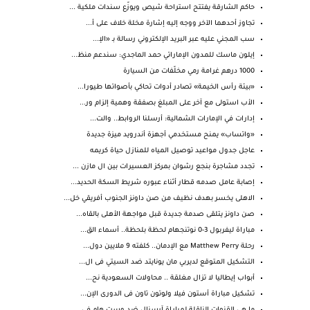
حاكم الشارقة يفتتح استراحة شيص ويوزّع سندات ملكية ...
تجاوز أحدهما الآخر ووجه إليه إشارة مخلة خلاف على أ...
سب المجني عليه عبر البريد الإلكتروني رسالة بـ «الإ...
إيلون ماسك للمدون الإماراتي حمد الماجدي: سندعم منظ...
1000 درهم غرامة رمي مخلّفات من السيارة
«بيئة رأس الخيمة» تصادر أدوات تحاكي بأصواتها طيورا...
الأب استولى مع آخر على المبلغ بصفقة وهمية إلزام ور...
إدارات في الإمارات الشمالية: أرسلنا الروابط.. والت...
«واتساب» يمنح مستخدمي أجهزة أندرويد ميزة جديدة
عاجل جدول مواعيد توصيل المياه للمنازل حياة كريمه
تجدد مشاجرة بنجع رشوان بمركز العسيرات بين ال مازن ...
إصابة عامل صدمه قطار أثناء عبوره شريط السكة الحديد...
الاهلى يخسر بهدف نظيف من صن داونز الجنوب أفريقي خل...
صن داونز يتلقى صدمة جديدة قبل مواجهة الأهلى بالقاه...
مباراة ليفربول 3-0 نوتنجهام لحظة بلحظة.. أسماء الق...
رحلة Matthew Perry مع الإدمان.. كلفته 9 ملايين دول...
التشكيل المتوقع لديربي مان يونايتد ضد السيتي فى ال...
أبواب إيطاليا لا تزال مغلقة .. محاولات السعودية نح...
تشكيل مباراة أستون فيلا ولوتون تاون فى الدورى الإن...