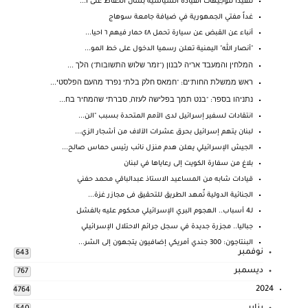
تنفيذا لتوجيهات القيادة السياسية بشأن الحفاظ على ا...
غداً مفتي الجمهورية في ضيافة جامعة سوهاج
أنباء عن القبض عن سيارة تحمل ٤٨ حمار فيهم ٦ احيا...
"أنصار الله" اليمنية تعلن رسميا الدخول على خط المو...
המלחין והמעבד אריה לבנון ("זמר שלוש התשובות") הלך ...
ראש ממשלת החות'ים: "חמאס חלק בלתי נפרד מהעם הפלסטי...
נתניהו בספר: "בנט תמך בפלישה לעזה, סברתי שהמחיר בח...
انتقادات لسفير إسرائيل لدى الأمم المتحدة بسبب "الن...
لبنان يتهم إسرائيل بحرق عشرات الآلاف من أشجار الزي...
الجيش الإسرائيلي يعلن هدم منزل نائب رئيس حماس صالح...
بلاغ من سفارة الكويت إلى رعاياها في لبنان
قيادات شابه من المساعيد الاستاذ عبدالباقي محمد حفني
الجنائية الدولية تٌمهد الطريق للتحقيق فى مجازر غزة...
لـ4 أسباب.. الهجوم البري الإسرائيلي محكوم عليه بالفشل
جباليا.. مجزرة جديدة في سجل جرائم الاحتلال الإسرائيلي
البنتاجون: 300 جندي أمريكي إضافيون يتجهون إلى الشر...
نوفمبر
643
ديسمبر
767
2024
4764