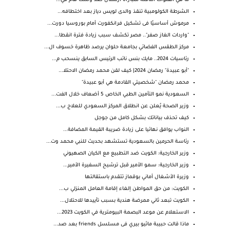
ما هي القنوات الناقلة لمباراة آرسنال ضد وست هام في...
الشرطة الكولومبية تنقذ والدى لويس دياز بعد اختطافه...
مرموش أساسيًا فى تشكيل فرانكفورت أمام بوروسيا دورت...
"واردات الغاز صفر".. مصر تكشف سبب زيادة فترة انقطا...
مركز الطقس الفضائي بجامعة حلوان يرصد ظاهرة خسوف ال...
رئاسيات 2024.. مايك بنس نائب الرئيس السابق ينسحب م...
"أبو عبيدة" رمضان 2024| كيف لقن محمد رمضان الاحتلا...
محمد رمضان "شخصيتي القادمة هي أبو عبيدة"
السعودية نمو التأمين الطبي الخاص 5 أضعاف خلال الفت...
وزير الصحة يُعلن عن انطلاق المركز السعودي للعلاج ب...
كيف تحذف بياناتك بشكل كامل من جوجل
النواب يوافق نهائيا على زيادة ضريبة القيمة المضافة...
رئاسة الحرمين بالسعودية تستشهد بحديث للنبي محمد وت...
وزير الخارجية: الكويت ضد التطبيع مع الكيان الصهيوني
وزير الخارجية: سمو الأمير قبل ترشيح السفيرة الأمير...
وزيرة الأشغال أماني بوقماز تتقدم باستقالتها
الكويت: من حق المواطن إلغاء إقامة العامل المنزلي ب...
الكويت تبعد ثاني ممرضة هندية بسبب تأييدها للاحتلال...
الاستعلام عن موعد البصمة البيومترية في الكويت 2023...
ماذا قالت حبيبة ماثيو بيري فى مسلسل friends بعد صد...