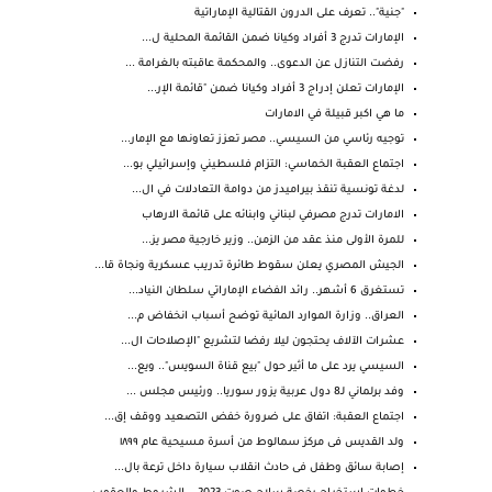
"جنية".. تعرف على الدرون القتالية الإماراتية
الإمارات تدرج 3 أفراد وكيانا ضمن القائمة المحلية ل...
رفضت التنازل عن الدعوى.. والمحكمة عاقبته بالغرامة ...
الإمارات تعلن إدراج 3 أفراد وكيانا ضمن "قائمة الإر...
ما هي اكبر قبيلة في الامارات
توجيه رئاسي من السيسي.. مصر تعزز تعاونها مع الإمار...
اجتماع العقبة الخماسي: التزام فلسطيني وإسرائيلي بو...
لدغة تونسية تنقذ بيراميدز من دوامة التعادلات في ال...
الامارات تدرج مصرفي لبناني وابنائه على قائمة الارهاب
للمرة الأولى منذ عقد من الزمن.. وزير خارجية مصر يز...
الجيش المصري يعلن سقوط طائرة تدريب عسكرية ونجاة قا...
تستغرق 6 أشهر.. رائد الفضاء الإماراتي سلطان النياد...
العراق.. وزارة الموارد المائية توضح أسباب انخفاض م...
عشرات الآلاف يحتجون ليلا رفضا لتشريع "الإصلاحات ال...
السيسي يرد على ما أثير حول "بيع قناة السويس".. ويع...
وفد برلماني لـ8 دول عربية يزور سوريا.. ورئيس مجلس ...
اجتماع العقبة: اتفاق على ضرورة خفض التصعيد ووقف إق...
ولد القديس فى مركز سمالوط من أسرة مسيحية عام ١٨٩٩
إصابة سائق وطفل فى حادث انقلاب سيارة داخل ترعة بال...