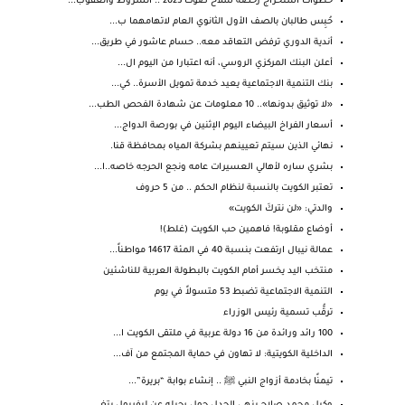
خطوات استخراج رخصة سلاح صوت 2023 .. الشروط والعقوب...
حُبِس طالبان بالصف الأول الثانوي العام لاتهامهما ب...
أندية الدوري ترفض التعاقد معه.. حسام عاشور في طريق...
أعلن البنك المركزي الروسي، أنه اعتبارا من اليوم ال...
بنك التنمية الاجتماعية يعيد خدمة تمويل الأسرة.. كي...
«لا توثيق بدونها».. 10 معلومات عن شهادة الفحص الطب...
أسعار الفراخ البيضاء اليوم الإثنين في بورصة الدواج...
نهائي الذين سيتم تعيينهم بشركة المياه بمحافظة قنا.
بشري ساره لأهالي العسيرات عامه ونجع الحرجه خاصه..ا...
تعتبر الكويت بالنسبة لنظام الحكم .. من 5 حروف
والدتي: «لن نتركَ الكويت»
أوضاع مقلوبة! فاهمين حب الكويت (غلط)!
عمالة نيبال ارتفعت بنسبة 40 في المئة 14617 مواطناً...
منتخب اليد يخسر أمام الكويت بالبطولة العربية للناشئين
التنمية الاجتماعية تضبط 53 متسولاً في يوم
ترقُّب تسمية رئيس الوزراء
100 رائد ورائدة من 16 دولة عربية في ملتقى الكويت ا...
الداخلية الكويتية: لا تهاون في حماية المجتمع من آف...
تيمنًا بخادمة أزواج النبي ﷺ .. إنشاء بوابة “بريرة”...