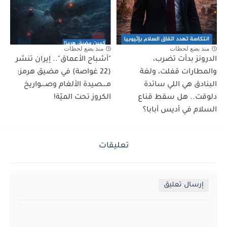
منذ بضع لحظات
منذ بضع لحظات
الدرونز بدأت تضرب،
"أشباح الأعماق".. إيران تنشر
والمطارات قفلت، ولغة
(22 غواصة) في مضيق هرمز:
البنادق هي اللي سائدة
مـ،ـصيدة الألغام وصـ،ـواريخ
دلوقت.. هل سقط قناع
الكروز تحت الميّة!
السلام في أديس أبابا؟
تعليقات
إرسال تعليق