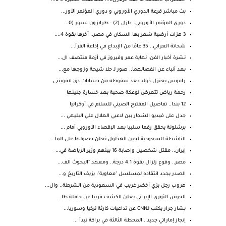
اضطراب «صدمة ما بعد الزلازل»... مضاعفات خطيرة 5 تأ...
بث مباشر قرعة الدوري الأوروبي و دوري المؤتمر الأور...
دوري المؤتمر الأوروبي.. بازل (2) - طرابزون سبور (0...
3 هزات أرضية شعر بها السكان في مصر.. آخرها بقوة 4....
شحاتة العرابي.. 35 عامًا من الإبداع في إذاعة القرآ...
نشرة أخبار الفن: نهاية عمر وفيروز في أزمة منتصف ال...
بعد أنباء عن انفصالهما.. صور لـ حلا شيحة وزوجها مع...
راموس يعتزل دوليا بعد سقوطه من حسابات دي لافوينتي
رحمة رياض تتعرض لوعكة صحية بعد خسارة جنينها
12 بندا.. تفاصيل المقترح الصيني للسلام في أوكرانيا
جدل على فيديو الشجار بين لاعبي الهلال علي البليهي ...
برشلونة يحقق رقما سلبيا بعد الإقصاء الأوروبي أمام ...
الناشطة السعودية لجين الهذلول تعلن حصولها على الما...
إيران.. مقتل شخصين وإصابة 16 بينهم وزير الرياضة في...
مصر.. وقوع زلزال بقوة 4.1 درجة.. ومعهد "البحوث الف...
الصدر يجدد انتقاده لمسلسل "معاوية": يزيف التاريخ و...
هروب رجل بزي أخضر غريب في السعودية من الشرطة.. وال...
الحرس الثوري الإيراني يعلن الكشف قريبا عن حاملة طا...
بشار جرار يكتب لـCNN عن تداعيات كارثة تركيا وسوريا...
إنجاز إماراتي جديد.. المحطة الثالثة في براكة تبدأ ...