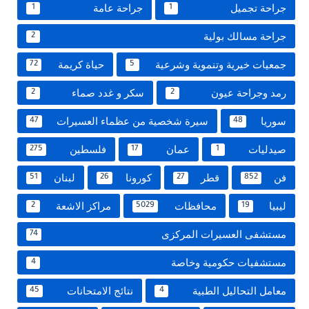
جراحة تجميل
جراحة عامة
1
1
جراحة مسالك بولية
2
جمعيات خيرية وتنموية وشرعية
حياة كريمة
72
5
رمد وجراحة عيون
سكر و غدد صماء
2
2
سوريا
سيرة شخصية من عظماء العسيرات
47
48
صيدليات
عمان
فلسطين
275
17
1
فن
قطر
كورونا
لبنان
51
26
27
852
ليبيا
محافظات
مراكز الاشعة
2
5029
19
مستشفى العسيرات المركزى
74
مستشفيات حكومية وخاصة
4
معامل التحاليل الطبية
نتائج الامتحانات
45
4