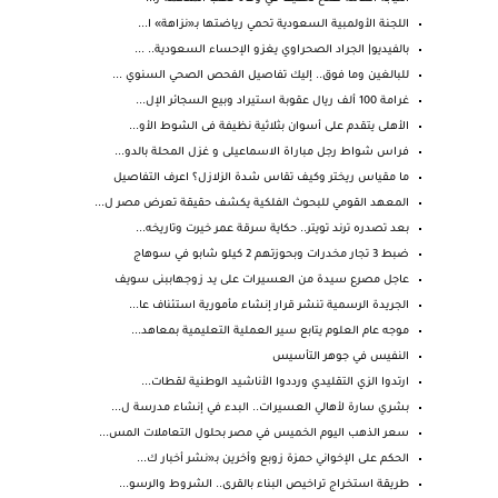
اللجنة الأولمبية السعودية تحمي رياضتها بـ«نزاهة» ا...
بالفيديو| الجراد الصحراوي يغزو الإحساء السعودية.. ...
للبالغين وما فوق.. إليك تفاصيل الفحص الصحي السنوي ...
غرامة 100 ألف ريال عقوبة استيراد وبيع السجائر الإل...
الأهلى يتقدم على أسوان بثلاثية نظيفة فى الشوط الأو...
فراس شواط رجل مباراة الاسماعيلى و غزل المحلة بالدو...
ما مقياس ريختر وكيف تقاس شدة الزلازل؟ اعرف التفاصيل
المعهد القومي للبحوث الفلكية يكشف حقيقة تعرض مصر ل...
بعد تصدره ترند تويتر.. حكاية سرقة عمر خيرت وتاريخه...
ضبط 3 تجار مخدرات وبحوزتهم 2 كيلو شابو في سوهاج
عاجل مصرع سيدة من العسيرات على يد زوجهاببنى سويف
الجريدة الرسمية تنشر قرار إنشاء مأمورية استئناف عا...
موجه عام العلوم يتابع سير العملية التعليمية بمعاهد...
النفيس في جوهر التأسيس
ارتدوا الزي التقليدي ورددوا الأناشيد الوطنية لقطات...
بشري سارة لأهالي العسيرات.. البدء في إنشاء مدرسة ل...
سعر الذهب اليوم الخميس في مصر بحلول التعاملات المس...
الحكم على الإخواني حمزة زوبع وأخرين بـ«نشر أخبار ك...
طريقة استخراج تراخيص البناء بالقرى.. الشروط والرسو...