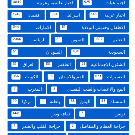
اجتماعيات
اخبار عالمية وعربية
4849
925
اخبار عربية
اسرائيل
اقتصاد
1246
384
146
الاطفال وحديثى الولادة
الامارات
344
81
التعليم
التموين
الرياضة
2066
89
1392
السعودية
السودان
51
434
الشئون الاجتماعية
الطقس
العراق
37
137
21
العسيرات
الفم والاسنان
الكويت
356
16
673
المخ والاعصاب والطب النفسي
المغرب
8
2
المنشاة
اليمن
باطنة
تركيا
10
1
38
43
تونس
ثقافة ودين
668
7
جراحة العظام والمفاصل
جراحة القلب والصدر
1
2