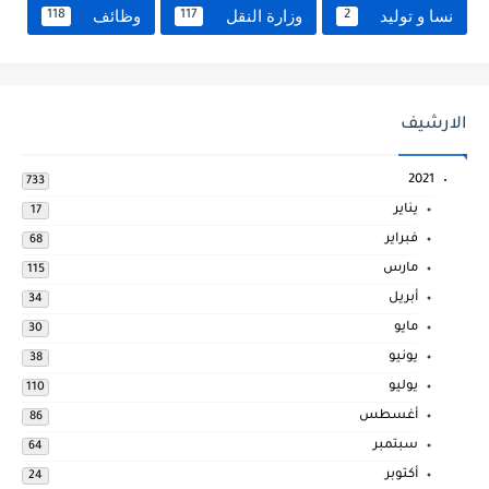
نسا و توليد
وزارة النقل
وظائف
118
117
2
الارشيف
2021
733
يناير
17
فبراير
68
مارس
115
أبريل
34
مايو
30
يونيو
38
يوليو
110
أغسطس
86
سبتمبر
64
أكتوبر
24