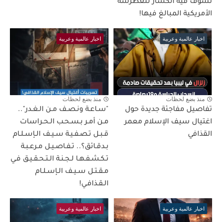
نشوف فيه انكسار للغطرسة
الأمريكية المبالغ فيها!
اخبار عالمية وعربية
اخبار عالمية وعربية
منذ بضع لحظات
منذ بضع لحظات
تفاصيل مفاجئة جديدة حول
"سـاعـة ونـصـف مـن الـغـدر"..
اغتيال سيف الإسلام معمر
مـن أمـر بـسـحـب الـحـراسات
القذافي
قـبـل تـصـفـيـة سـيـف الـإسـلـام
بـدقـائق؟.. تـفـاصـيـل مـرعـبـة
تـكـشـفـهـا لـجـنـة الـتـحـقـيـق فـي
مـقـتـل سـيـف الـإسـلـام
الـقـذافـي!
اخبار عالمية وعربية
اخبار عالمية وعربية