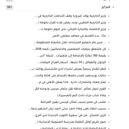
فبراير
361
وزير الخارجية يؤكد ضرورة وقف التدخلات الخارجية في ...
وزير الخارجية المغربي يجدد رفض بلاده لقرار حكومة ا...
وزير الاقتصاد والتجارة اللبناني: نحن اليوم حكومة ت...
غدًا.. بدء التقديم في معاهد معاوني الأمن
... مدير عام «تعليم المنشاه» خلال متابعته للمنظومة...
كل مايتعلق بترقيات المعلمين والاخصائيين دفعه 2018 ...
بقيمة 186 دولارًا بالإضافة إلى متغيرات.. شركة "أدن...
الرجول والهياكل بـ 50 جنيها.. أسعار الفراخ البيضاء...
قطر تتقدم رسمياً بعرض لشراء نادي مانشستر يونايتد ب...
جنايات بورسعيد تصدر حكمها بالإعدام على قاتلة والدت...
تعثر معتاد وانتصارات نادرة.. ماذا يفعل الأهلي في م...
الفرح تحول لمأتم.. لحظة نقل جثمان عريس وزوجته المُ...
وفاة شاب جراء حادث اليم بالعسيرات
غضب في مصر بسبب تمثال فرنسي يهين الفراعنة
بسبب خطاء طبى وفاة احمد عدلي احمد زيان الشهير بحما...
الزين الصباح.. من هي سفيرة الكويت الجديدة لدى أمري...
صور تكريم أوائل الطلبة بمدرسة العجوبية الاعدادية ا...
النيابة العامة تفتح تحقيقا في وفاة لاعب الملاكمة ر...