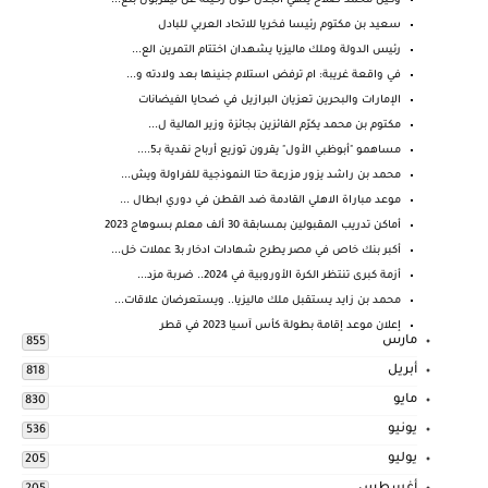
وكيل محمد صلاح ينهي الجدل حول رحيله عن ليفربول بتغ...
سعيد بن مكتوم رئيسا فخريا للاتحاد العربي للبادل
رئيس الدولة وملك ماليزيا يشهدان اختتام التمرين الع...
في واقعة غريبة: ام ترفض استلام جنينها بعد ولادته و...
الإمارات والبحرين تعزيان البرازيل في ضحايا الفيضانات
مكتوم بن محمد يكرّم الفائزين بجائزة وزير المالية ل...
مساهمو "أبوظبي الأول" يقرون توزيع أرباح نقدية بـ5....
محمد بن راشد يزور مزرعة حتا النموذجية للفراولة ويش...
موعد مباراة الاهلي القادمة ضد القطن في دوري ابطال ...
أماكن تدريب المقبولين بمسابقة 30 ألف معلم بسوهاج 2023
أكبر بنك خاص في مصر يطرح شهادات ادخار بـ3 عملات خل...
أزمة كبرى تنتظر الكرة الأوروبية في 2024.. ضربة مزد...
محمد بن زايد يستقبل ملك ماليزيا.. ويستعرضان علاقات...
إعلان موعد إقامة بطولة كأس آسيا 2023 في قطر
مارس
855
أبريل
818
مايو
830
يونيو
536
يوليو
205