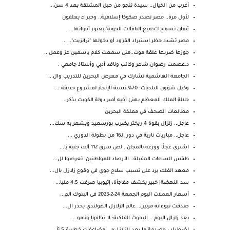
أغرب من الخيال.. سيدة تنجو من حبل المشنقة بعد 4 سن...
لأول مرة.. مصر تصدر صكوكا إسلامية.. وخبراء يعلقون
عُمان تسمح لـ"جميع الناقلات الجوية" بعبور أجوائها....
مصر تشدد حظر استيراد القرود أو دخولها "ترانزيت".. ...
جوزها ضربها علقة موت..منى سمعت كلام ياسمين عز وعمل...
د.عصمت رضوان:شاعر وكاتب وناقد أدبي وأستاذ جامعي .
الجامعة الهاشمية تشارك في معرض البحرين للتدريب وال...
وكيل شؤون البلديات: 70% نسبة الإنجاز لمشروع حديقة ...
جلالة الملك المعظم يهنئ أخيه أمير دولة الكويت بذكر...
مطالعات الصحف في مملكة البحرين
عاجل.. زلزال بقوة 4 ريختر يضرب بورسعيد ويشعر به سك...
عاجل.. مباريات نارية في دور الـ16 من بطولة الدوري ...
اشترى عجلًا ووزعه بالمجان.. لص سرق 112 ألف جنيه با...
طقس الساعات المقبلة.. الأرصاد للمواطنين: تعرضوا لل...
معهد الفلك يرد على تسبب سلاح جوي في وقوع زلازل بال...
سد النهضة| خبير يكشف مفاجأة: إثيوبيا صرفت 4.5 مليا...
أسعار العملات اليوم الجمعة 24-2-2023 فى البنوك الم...
صدقت نبوءاته مرتين.. عالم الزلازل الهولندي يحذر ال...
بعد زلزال اليوم .. البحوث الفلكية: لا تخافوا ونامو...