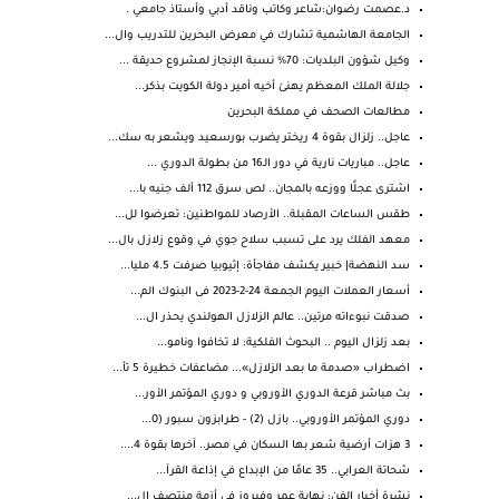
د.عصمت رضوان:شاعر وكاتب وناقد أدبي وأستاذ جامعي .
الجامعة الهاشمية تشارك في معرض البحرين للتدريب وال...
وكيل شؤون البلديات: 70% نسبة الإنجاز لمشروع حديقة ...
جلالة الملك المعظم يهنئ أخيه أمير دولة الكويت بذكر...
مطالعات الصحف في مملكة البحرين
عاجل.. زلزال بقوة 4 ريختر يضرب بورسعيد ويشعر به سك...
عاجل.. مباريات نارية في دور الـ16 من بطولة الدوري ...
اشترى عجلًا ووزعه بالمجان.. لص سرق 112 ألف جنيه با...
طقس الساعات المقبلة.. الأرصاد للمواطنين: تعرضوا لل...
معهد الفلك يرد على تسبب سلاح جوي في وقوع زلازل بال...
سد النهضة| خبير يكشف مفاجأة: إثيوبيا صرفت 4.5 مليا...
أسعار العملات اليوم الجمعة 24-2-2023 فى البنوك الم...
صدقت نبوءاته مرتين.. عالم الزلازل الهولندي يحذر ال...
بعد زلزال اليوم .. البحوث الفلكية: لا تخافوا ونامو...
اضطراب «صدمة ما بعد الزلازل»... مضاعفات خطيرة 5 تأ...
بث مباشر قرعة الدوري الأوروبي و دوري المؤتمر الأور...
دوري المؤتمر الأوروبي.. بازل (2) - طرابزون سبور (0...
3 هزات أرضية شعر بها السكان في مصر.. آخرها بقوة 4....
شحاتة العرابي.. 35 عامًا من الإبداع في إذاعة القرآ...
نشرة أخبار الفن: نهاية عمر وفيروز في أزمة منتصف ال...