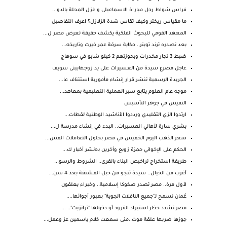
فراس شواط رجل مباراة الاسماعيلى و غزل المحلة بالدو...
ما مقياس ريختر وكيف تقاس شدة الزلازل؟ اعرف التفاصيل
المعهد القومي للبحوث الفلكية يكشف حقيقة تعرض مصر ل...
بعد تصدره ترند تويتر.. حكاية سرقة عمر خيرت وتاريخه...
ضبط 3 تجار مخدرات وبحوزتهم 2 كيلو شابو في سوهاج
عاجل مصرع سيدة من العسيرات على يد زوجهاببنى سويف
الجريدة الرسمية تنشر قرار إنشاء مأمورية استئناف عا...
موجه عام العلوم يتابع سير العملية التعليمية بمعاهد...
النفيس في جوهر التأسيس
ارتدوا الزي التقليدي ورددوا الأناشيد الوطنية لقطات...
بشري سارة لأهالي العسيرات.. البدء في إنشاء مدرسة ل...
سعر الذهب اليوم الخميس في مصر بحلول التعاملات المس...
الحكم على الإخواني حمزة زوبع وأخرين بـ«نشر أخبار ك...
طريقة استخراج تراخيص البناء بالقرى.. الشروط والرسو...
أغرب من الخيال.. سيدة تنجو من حبل المشنقة بعد 4 سن...
لأول مرة.. مصر تصدر صكوكا إسلامية.. وخبراء يعلقون
عُمان تسمح لـ"جميع الناقلات الجوية" بعبور أجوائها....
مصر تشدد حظر استيراد القرود أو دخولها "ترانزيت".. ...
جوزها ضربها علقة موت..منى سمعت كلام ياسمين عز وعمل...