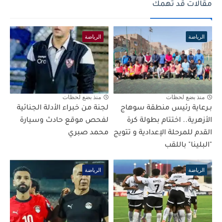
مقالات قد تهمك
الرياضة
الرياضة
منذ بضع لحظات
منذ بضع لحظات
بـرعاية رئيس منطقة سوهاج
لجنة من خبراء الأدلة الجنائية
الأزهرية.. اختتام بطولة كرة
لفحص موقع حادث وسيارة
القدم للمرحلة الإعدادية و تتويج
محمد صبري
"البلينا" باللقب
الرياضة
الرياضة