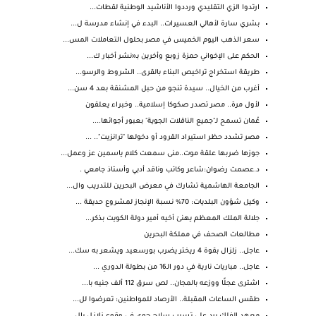
ارتدوا الزي التقليدي ورددوا الأناشيد الوطنية لقطات...
بشري سارة لأهالي العسيرات.. البدء في إنشاء مدرسة ل...
سعر الذهب اليوم الخميس في مصر بحلول التعاملات المس...
الحكم على الإخواني حمزة زوبع وأخرين بـ«نشر أخبار ك...
طريقة استخراج تراخيص البناء بالقرى.. الشروط والرسو...
أغرب من الخيال.. سيدة تنجو من حبل المشنقة بعد 4 سن...
لأول مرة.. مصر تصدر صكوكا إسلامية.. وخبراء يعلقون
عُمان تسمح لـ"جميع الناقلات الجوية" بعبور أجوائها....
مصر تشدد حظر استيراد القرود أو دخولها "ترانزيت".. ...
جوزها ضربها علقة موت..منى سمعت كلام ياسمين عز وعمل...
د.عصمت رضوان:شاعر وكاتب وناقد أدبي وأستاذ جامعي .
الجامعة الهاشمية تشارك في معرض البحرين للتدريب وال...
وكيل شؤون البلديات: 70% نسبة الإنجاز لمشروع حديقة ...
جلالة الملك المعظم يهنئ أخيه أمير دولة الكويت بذكر...
مطالعات الصحف في مملكة البحرين
عاجل.. زلزال بقوة 4 ريختر يضرب بورسعيد ويشعر به سك...
عاجل.. مباريات نارية في دور الـ16 من بطولة الدوري ...
اشترى عجلًا ووزعه بالمجان.. لص سرق 112 ألف جنيه با...
طقس الساعات المقبلة.. الأرصاد للمواطنين: تعرضوا لل...