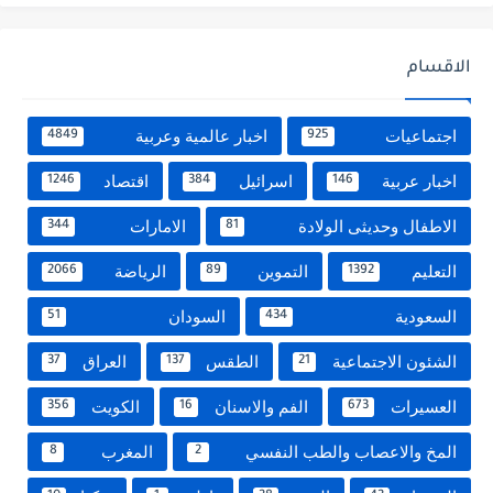
الاقسام
اجتماعيات
اخبار عالمية وعربية
4849
925
اخبار عربية
اسرائيل
اقتصاد
1246
384
146
الاطفال وحديثى الولادة
الامارات
344
81
التعليم
التموين
الرياضة
2066
89
1392
السعودية
السودان
51
434
الشئون الاجتماعية
الطقس
العراق
37
137
21
العسيرات
الفم والاسنان
الكويت
356
16
673
المخ والاعصاب والطب النفسي
المغرب
8
2