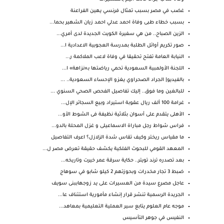
غضب في مصر بسبب تمثال فرنسي يهين الفراعنة
بسبب خطاء طبى وفاة احمد عدلي احمد زيان الشهير بحما...
الزين الصباح.. من هي سفيرة الكويت الجديدة لدى أمري...
صور تكريم أوائل الطلبة بمدرسة العجوبية الاعدادية ا...
النيابة العامة تفتح تحقيقا في وفاة لاعب الملاكمة ر...
اللجنة الأولمبية السعودية تحمي رياضتها بـ«نزاهة» ا...
بالفيديو| الجراد الصحراوي يغزو الإحساء السعودية.. ...
للبالغين وما فوق.. إليك تفاصيل الفحص الصحي السنوي ...
غرامة 100 ألف ريال عقوبة استيراد وبيع السجائر الإل...
الأهلى يتقدم على أسوان بثلاثية نظيفة فى الشوط الأو...
فراس شواط رجل مباراة الاسماعيلى و غزل المحلة بالدو...
ما مقياس ريختر وكيف تقاس شدة الزلازل؟ اعرف التفاصيل
المعهد القومي للبحوث الفلكية يكشف حقيقة تعرض مصر ل...
بعد تصدره ترند تويتر.. حكاية سرقة عمر خيرت وتاريخه...
ضبط 3 تجار مخدرات وبحوزتهم 2 كيلو شابو في سوهاج
عاجل مصرع سيدة من العسيرات على يد زوجهاببنى سويف
الجريدة الرسمية تنشر قرار إنشاء مأمورية استئناف عا...
موجه عام العلوم يتابع سير العملية التعليمية بمعاهد...
النفيس في جوهر التأسيس