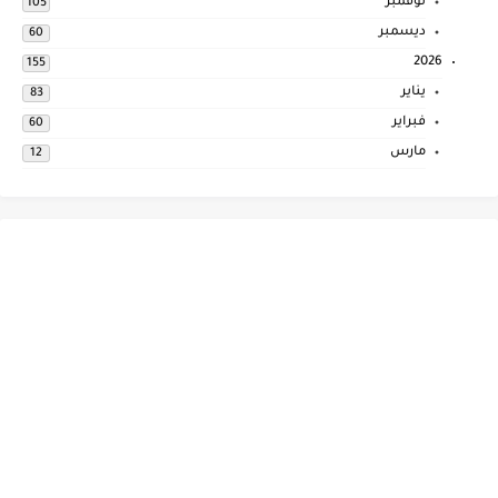
نوفمبر
105
ديسمبر
60
2026
155
يناير
83
فبراير
60
مارس
12