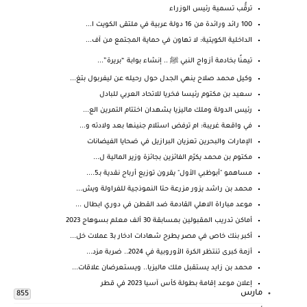
ترقُّب تسمية رئيس الوزراء
100 رائد ورائدة من 16 دولة عربية في ملتقى الكويت ا...
الداخلية الكويتية: لا تهاون في حماية المجتمع من آف...
تيمنًا بخادمة أزواج النبي ﷺ .. إنشاء بوابة “بريرة”...
وكيل محمد صلاح ينهي الجدل حول رحيله عن ليفربول بتغ...
سعيد بن مكتوم رئيسا فخريا للاتحاد العربي للبادل
رئيس الدولة وملك ماليزيا يشهدان اختتام التمرين الع...
في واقعة غريبة: ام ترفض استلام جنينها بعد ولادته و...
الإمارات والبحرين تعزيان البرازيل في ضحايا الفيضانات
مكتوم بن محمد يكرّم الفائزين بجائزة وزير المالية ل...
مساهمو "أبوظبي الأول" يقرون توزيع أرباح نقدية بـ5....
محمد بن راشد يزور مزرعة حتا النموذجية للفراولة ويش...
موعد مباراة الاهلي القادمة ضد القطن في دوري ابطال ...
أماكن تدريب المقبولين بمسابقة 30 ألف معلم بسوهاج 2023
أكبر بنك خاص في مصر يطرح شهادات ادخار بـ3 عملات خل...
أزمة كبرى تنتظر الكرة الأوروبية في 2024.. ضربة مزد...
محمد بن زايد يستقبل ملك ماليزيا.. ويستعرضان علاقات...
إعلان موعد إقامة بطولة كأس آسيا 2023 في قطر
مارس
855