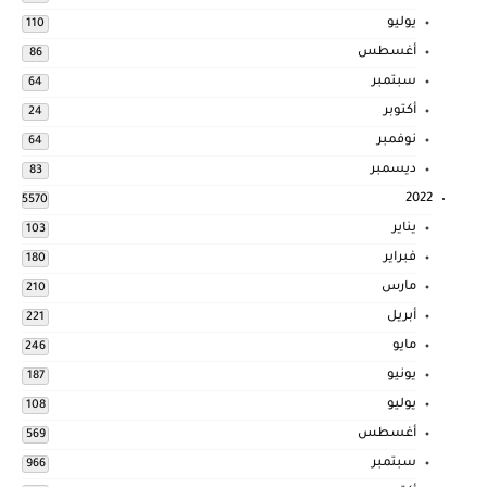
يوليو
110
أغسطس
86
سبتمبر
64
أكتوبر
24
نوفمبر
64
ديسمبر
83
2022
5570
يناير
103
فبراير
180
مارس
210
أبريل
221
مايو
246
يونيو
187
يوليو
108
أغسطس
569
سبتمبر
966