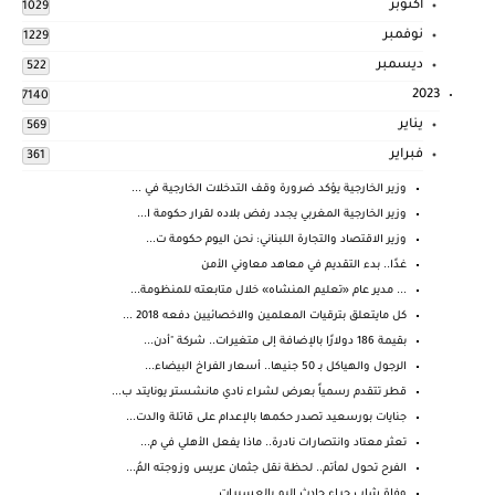
أكتوبر
1029
نوفمبر
1229
ديسمبر
522
2023
7140
يناير
569
فبراير
361
وزير الخارجية يؤكد ضرورة وقف التدخلات الخارجية في ...
وزير الخارجية المغربي يجدد رفض بلاده لقرار حكومة ا...
وزير الاقتصاد والتجارة اللبناني: نحن اليوم حكومة ت...
غدًا.. بدء التقديم في معاهد معاوني الأمن
... مدير عام «تعليم المنشاه» خلال متابعته للمنظومة...
كل مايتعلق بترقيات المعلمين والاخصائيين دفعه 2018 ...
بقيمة 186 دولارًا بالإضافة إلى متغيرات.. شركة "أدن...
الرجول والهياكل بـ 50 جنيها.. أسعار الفراخ البيضاء...
قطر تتقدم رسمياً بعرض لشراء نادي مانشستر يونايتد ب...
جنايات بورسعيد تصدر حكمها بالإعدام على قاتلة والدت...
تعثر معتاد وانتصارات نادرة.. ماذا يفعل الأهلي في م...
الفرح تحول لمأتم.. لحظة نقل جثمان عريس وزوجته المُ...
وفاة شاب جراء حادث اليم بالعسيرات