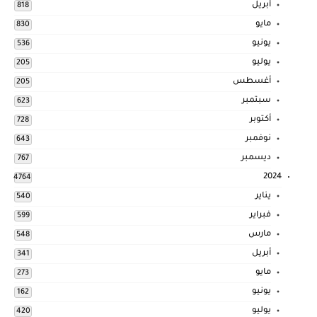
أبريل
818
مايو
830
يونيو
536
يوليو
205
أغسطس
205
سبتمبر
623
أكتوبر
728
نوفمبر
643
ديسمبر
767
2024
4764
يناير
540
فبراير
599
مارس
548
أبريل
341
مايو
273
يونيو
162
يوليو
420