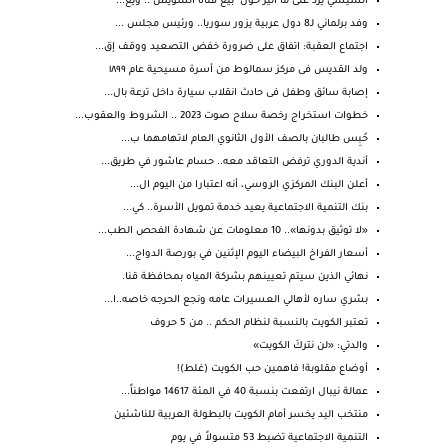
السيسي يرد على ما أثير حول "بيع قناة السويس".. ويع...
وفد برلماني لـ8 دول عربية يزور سوريا.. ورئيس مجلس ...
اجتماع العقبة: اتفاق على ضرورة خفض التصعيد ووقف إق...
ولد القديس فى مركز سمالوط من أسرة مسيحية عام ١٨٩٩
إصابة سائق وطفل فى حادث انقلاب سيارة داخل ترعة بال...
خطوات استخراج رخصة سلاح صوت 2023 .. الشروط والعقوب...
حُبِس طالبان بالصف الأول الثانوي العام لاتهامهما ب...
أندية الدوري ترفض التعاقد معه.. حسام عاشور في طريق...
أعلن البنك المركزي الروسي، أنه اعتبارا من اليوم ال...
بنك التنمية الاجتماعية يعيد خدمة تمويل الأسرة.. كي...
«لا توثيق بدونها».. 10 معلومات عن شهادة الفحص الطب...
أسعار الفراخ البيضاء اليوم الإثنين في بورصة الدواج...
نهائي الذين سيتم تعيينهم بشركة المياه بمحافظة قنا.
بشري ساره لأهالي العسيرات عامه ونجع الحرجه خاصه..ا...
تعتبر الكويت بالنسبة لنظام الحكم .. من 5 حروف
والدتي: «لن نتركَ الكويت»
أوضاع مقلوبة! فاهمين حب الكويت (غلط)!
عمالة نيبال ارتفعت بنسبة 40 في المئة 14617 مواطناً...
منتخب اليد يخسر أمام الكويت بالبطولة العربية للناشئين
التنمية الاجتماعية تضبط 53 متسولاً في يوم