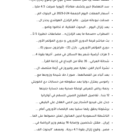
معهد الفلك يرد على تسبب سلاح جوي في وقوع زلازل بال...
سد النهضة| خبير يكشف مفاجأة: إثيوبيا صرفت 4.5 مليا...
أسعار العملات اليوم الجمعة 24-2-2023 فى البنوك الم...
صدقت نبوءاته مرتين.. عالم الزلازل الهولندي يحذر ال...
بعد زلزال اليوم .. البحوث الفلكية: لا تخافوا ونامو...
اضطراب «صدمة ما بعد الزلازل»... مضاعفات خطيرة 5 تأ...
بث مباشر قرعة الدوري الأوروبي و دوري المؤتمر الأور...
دوري المؤتمر الأوروبي.. بازل (2) - طرابزون سبور (0...
3 هزات أرضية شعر بها السكان في مصر.. آخرها بقوة 4....
شحاتة العرابي.. 35 عامًا من الإبداع في إذاعة القرآ...
نشرة أخبار الفن: نهاية عمر وفيروز في أزمة منتصف ال...
بعد أنباء عن انفصالهما.. صور لـ حلا شيحة وزوجها مع...
راموس يعتزل دوليا بعد سقوطه من حسابات دي لافوينتي
رحمة رياض تتعرض لوعكة صحية بعد خسارة جنينها
12 بندا.. تفاصيل المقترح الصيني للسلام في أوكرانيا
جدل على فيديو الشجار بين لاعبي الهلال علي البليهي ...
برشلونة يحقق رقما سلبيا بعد الإقصاء الأوروبي أمام ...
الناشطة السعودية لجين الهذلول تعلن حصولها على الما...
إيران.. مقتل شخصين وإصابة 16 بينهم وزير الرياضة في...
مصر.. وقوع زلزال بقوة 4.1 درجة.. ومعهد "البحوث الف...