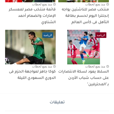
منذ بضع لحظات
منذ بضع لحظات
منتخب مصر للناشئين يواجه
قائمة منتخب مصر لمعسكر
إنجلترا اليوم لحسم بطاقة
الإمارات وانضمام أحمد
التأهل فى كأس العالم
الشناوي
الرياضة
الرياضة
منذ بضع لحظات
منذ بضع لحظات
السلط يعود لسكة الانتصارات
كوكا جاهز لمواجهة الحزم فى
على حساب شباب الأردن
الدوري السعودي الليلة
بـ"المحترفين"
تعليقات