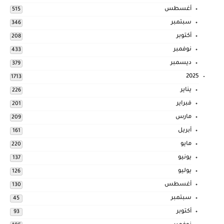
أغسطس
515
سبتمبر
346
أكتوبر
208
نوفمبر
433
ديسمبر
379
2025
1713
يناير
226
فبراير
201
مارس
209
أبريل
161
مايو
220
يونيو
137
يوليو
126
أغسطس
130
سبتمبر
45
أكتوبر
93