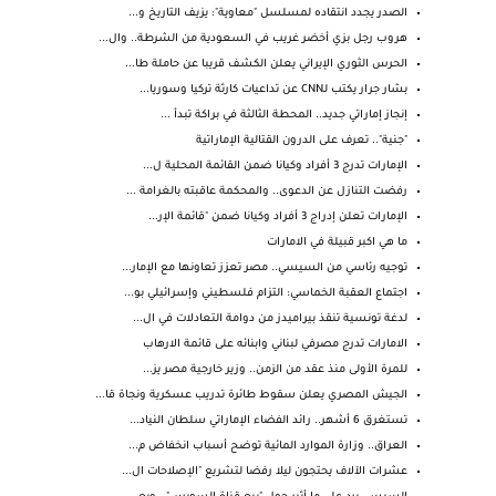
الصدر يجدد انتقاده لمسلسل "معاوية": يزيف التاريخ و...
هروب رجل بزي أخضر غريب في السعودية من الشرطة.. وال...
الحرس الثوري الإيراني يعلن الكشف قريبا عن حاملة طا...
بشار جرار يكتب لـCNN عن تداعيات كارثة تركيا وسوريا...
إنجاز إماراتي جديد.. المحطة الثالثة في براكة تبدأ ...
"جنية".. تعرف على الدرون القتالية الإماراتية
الإمارات تدرج 3 أفراد وكيانا ضمن القائمة المحلية ل...
رفضت التنازل عن الدعوى.. والمحكمة عاقبته بالغرامة ...
الإمارات تعلن إدراج 3 أفراد وكيانا ضمن "قائمة الإر...
ما هي اكبر قبيلة في الامارات
توجيه رئاسي من السيسي.. مصر تعزز تعاونها مع الإمار...
اجتماع العقبة الخماسي: التزام فلسطيني وإسرائيلي بو...
لدغة تونسية تنقذ بيراميدز من دوامة التعادلات في ال...
الامارات تدرج مصرفي لبناني وابنائه على قائمة الارهاب
للمرة الأولى منذ عقد من الزمن.. وزير خارجية مصر يز...
الجيش المصري يعلن سقوط طائرة تدريب عسكرية ونجاة قا...
تستغرق 6 أشهر.. رائد الفضاء الإماراتي سلطان النياد...
العراق.. وزارة الموارد المائية توضح أسباب انخفاض م...
عشرات الآلاف يحتجون ليلا رفضا لتشريع "الإصلاحات ال...