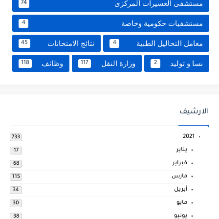
مستشفى العسيرات المركزى
74
مستشفيات حكومية وخاصة
4
معامل التحاليل الطبية
نتائج الامتحانات
45
4
نسا و توليد
وزارة النقل
وظائف
118
117
2
الارشيف
2021
733
يناير
17
فبراير
68
مارس
115
أبريل
34
مايو
30
يونيو
38