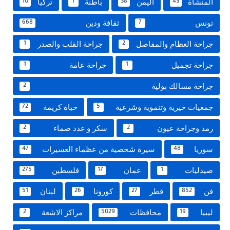
المنشاة
اليمن
باطنة
تركيا
10
1
38
43
تونس
ثقافة ودين
668
7
جراحة العظام والمفاصل
جراحة القلب والصدر
1
2
جراحة تجميل
جراحة عامة
1
1
جراحة مسالك بولية
2
جمعيات خيرية وتنموية وشرعية
حياة كريمة
72
5
رمد وجراحة عيون
سكر و غدد صماء
2
2
سوريا
سيرة شخصية من عظماء العسيرات
47
48
صيدليات
عمان
فلسطين
275
17
1
فن
قطر
كورونا
لبنان
51
26
27
852
ليبيا
محافظات
مراكز الاشعة
2
5029
19