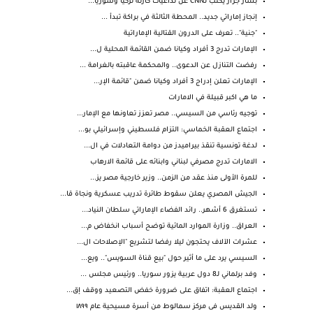
بشار جرار يكتب لـCNN عن تداعيات كارثة تركيا وسوريا...
إنجاز إماراتي جديد.. المحطة الثالثة في براكة تبدأ ...
"جنية".. تعرف على الدرون القتالية الإماراتية
الإمارات تدرج 3 أفراد وكيانا ضمن القائمة المحلية ل...
رفضت التنازل عن الدعوى.. والمحكمة عاقبته بالغرامة ...
الإمارات تعلن إدراج 3 أفراد وكيانا ضمن "قائمة الإر...
ما هي اكبر قبيلة في الامارات
توجيه رئاسي من السيسي.. مصر تعزز تعاونها مع الإمار...
اجتماع العقبة الخماسي: التزام فلسطيني وإسرائيلي بو...
لدغة تونسية تنقذ بيراميدز من دوامة التعادلات في ال...
الامارات تدرج مصرفي لبناني وابنائه على قائمة الارهاب
للمرة الأولى منذ عقد من الزمن.. وزير خارجية مصر يز...
الجيش المصري يعلن سقوط طائرة تدريب عسكرية ونجاة قا...
تستغرق 6 أشهر.. رائد الفضاء الإماراتي سلطان النياد...
العراق.. وزارة الموارد المائية توضح أسباب انخفاض م...
عشرات الآلاف يحتجون ليلا رفضا لتشريع "الإصلاحات ال...
السيسي يرد على ما أثير حول "بيع قناة السويس".. ويع...
وفد برلماني لـ8 دول عربية يزور سوريا.. ورئيس مجلس ...
اجتماع العقبة: اتفاق على ضرورة خفض التصعيد ووقف إق...
ولد القديس فى مركز سمالوط من أسرة مسيحية عام ١٨٩٩