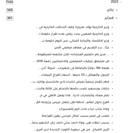
2023
7140
يناير
569
فبراير
361
وزير الخارجية يؤكد ضرورة وقف التدخلات الخارجية في ...
وزير الخارجية المغربي يجدد رفض بلاده لقرار حكومة ا...
وزير الاقتصاد والتجارة اللبناني: نحن اليوم حكومة ت...
غدًا.. بدء التقديم في معاهد معاوني الأمن
... مدير عام «تعليم المنشاه» خلال متابعته للمنظومة...
كل مايتعلق بترقيات المعلمين والاخصائيين دفعه 2018 ...
بقيمة 186 دولارًا بالإضافة إلى متغيرات.. شركة "أدن...
الرجول والهياكل بـ 50 جنيها.. أسعار الفراخ البيضاء...
قطر تتقدم رسمياً بعرض لشراء نادي مانشستر يونايتد ب...
جنايات بورسعيد تصدر حكمها بالإعدام على قاتلة والدت...
تعثر معتاد وانتصارات نادرة.. ماذا يفعل الأهلي في م...
الفرح تحول لمأتم.. لحظة نقل جثمان عريس وزوجته المُ...
وفاة شاب جراء حادث اليم بالعسيرات
غضب في مصر بسبب تمثال فرنسي يهين الفراعنة
بسبب خطاء طبى وفاة احمد عدلي احمد زيان الشهير بحما...
الزين الصباح.. من هي سفيرة الكويت الجديدة لدى أمري...