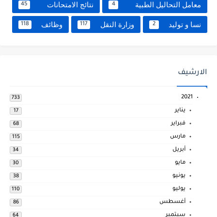
معامل التحاليل الطبية
نتائج الامتحانات
45
4
نسا و توليد
وزارة النقل
وظائف
118
117
2
الارشيف
2021
733
يناير
17
فبراير
68
مارس
115
أبريل
34
مايو
30
يونيو
38
يوليو
110
أغسطس
86
سبتمبر
64