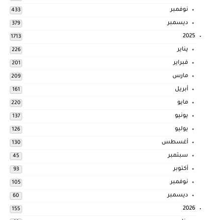
نوفمبر
433
ديسمبر
379
2025
1713
يناير
226
فبراير
201
مارس
209
أبريل
161
مايو
220
يونيو
137
يوليو
126
أغسطس
130
سبتمبر
45
أكتوبر
93
نوفمبر
105
ديسمبر
60
2026
155