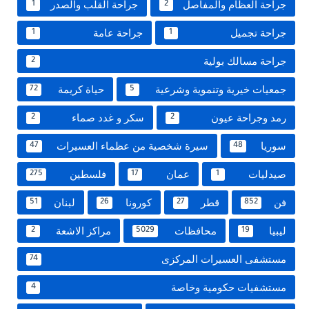
جراحة العظام والمفاصل
جراحة القلب والصدر
1
2
جراحة تجميل
جراحة عامة
1
1
جراحة مسالك بولية
2
جمعيات خيرية وتنموية وشرعية
حياة كريمة
72
5
رمد وجراحة عيون
سكر و غدد صماء
2
2
سوريا
سيرة شخصية من عظماء العسيرات
47
48
صيدليات
عمان
فلسطين
275
17
1
فن
قطر
كورونا
لبنان
51
26
27
852
ليبيا
محافظات
مراكز الاشعة
2
5029
19
مستشفى العسيرات المركزى
74
مستشفيات حكومية وخاصة
4