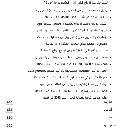
تيمنًا بخادمة أزواج النبي ﷺ .. إنشاء بوابة “بريرة”...
وكيل محمد صلاح ينهي الجدل حول رحيله عن ليفربول بتغ...
سعيد بن مكتوم رئيسا فخريا للاتحاد العربي للبادل
رئيس الدولة وملك ماليزيا يشهدان اختتام التمرين الع...
في واقعة غريبة: ام ترفض استلام جنينها بعد ولادته و...
الإمارات والبحرين تعزيان البرازيل في ضحايا الفيضانات
مكتوم بن محمد يكرّم الفائزين بجائزة وزير المالية ل...
مساهمو "أبوظبي الأول" يقرون توزيع أرباح نقدية بـ5....
محمد بن راشد يزور مزرعة حتا النموذجية للفراولة ويش...
موعد مباراة الاهلي القادمة ضد القطن في دوري ابطال ...
أماكن تدريب المقبولين بمسابقة 30 ألف معلم بسوهاج 2023
أكبر بنك خاص في مصر يطرح شهادات ادخار بـ3 عملات خل...
أزمة كبرى تنتظر الكرة الأوروبية في 2024.. ضربة مزد...
محمد بن زايد يستقبل ملك ماليزيا.. ويستعرضان علاقات...
إعلان موعد إقامة بطولة كأس آسيا 2023 في قطر
مارس
855
أبريل
818
مايو
830
يونيو
536