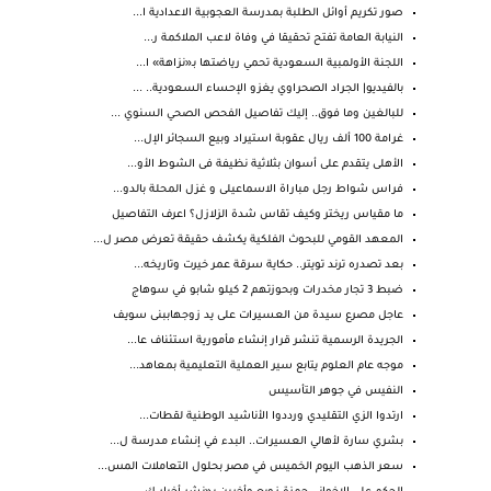
صور تكريم أوائل الطلبة بمدرسة العجوبية الاعدادية ا...
النيابة العامة تفتح تحقيقا في وفاة لاعب الملاكمة ر...
اللجنة الأولمبية السعودية تحمي رياضتها بـ«نزاهة» ا...
بالفيديو| الجراد الصحراوي يغزو الإحساء السعودية.. ...
للبالغين وما فوق.. إليك تفاصيل الفحص الصحي السنوي ...
غرامة 100 ألف ريال عقوبة استيراد وبيع السجائر الإل...
الأهلى يتقدم على أسوان بثلاثية نظيفة فى الشوط الأو...
فراس شواط رجل مباراة الاسماعيلى و غزل المحلة بالدو...
ما مقياس ريختر وكيف تقاس شدة الزلازل؟ اعرف التفاصيل
المعهد القومي للبحوث الفلكية يكشف حقيقة تعرض مصر ل...
بعد تصدره ترند تويتر.. حكاية سرقة عمر خيرت وتاريخه...
ضبط 3 تجار مخدرات وبحوزتهم 2 كيلو شابو في سوهاج
عاجل مصرع سيدة من العسيرات على يد زوجهاببنى سويف
الجريدة الرسمية تنشر قرار إنشاء مأمورية استئناف عا...
موجه عام العلوم يتابع سير العملية التعليمية بمعاهد...
النفيس في جوهر التأسيس
ارتدوا الزي التقليدي ورددوا الأناشيد الوطنية لقطات...
بشري سارة لأهالي العسيرات.. البدء في إنشاء مدرسة ل...
سعر الذهب اليوم الخميس في مصر بحلول التعاملات المس...