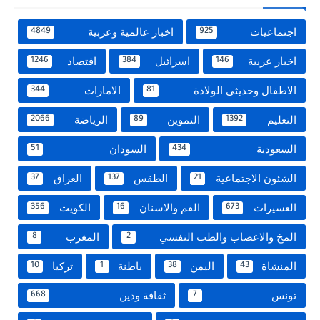
اجتماعيات
اخبار عالمية وعربية
4849
925
اخبار عربية
اسرائيل
اقتصاد
1246
384
146
الاطفال وحديثى الولادة
الامارات
344
81
التعليم
التموين
الرياضة
2066
89
1392
السعودية
السودان
51
434
الشئون الاجتماعية
الطقس
العراق
37
137
21
العسيرات
الفم والاسنان
الكويت
356
16
673
المخ والاعصاب والطب النفسي
المغرب
8
2
المنشاة
اليمن
باطنة
تركيا
10
1
38
43
تونس
ثقافة ودين
668
7