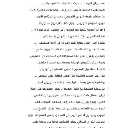
بعد زلزال اليوم .. البحوث الفلكية: لا تخافوا ونامو...
اضطراب «صدمة ما بعد الزلازل»... مضاعفات خطيرة 5 تأ...
بث مباشر قرعة الدوري الأوروبي و دوري المؤتمر الأور...
دوري المؤتمر الأوروبي.. بازل (2) - طرابزون سبور (0...
3 هزات أرضية شعر بها السكان في مصر.. آخرها بقوة 4....
شحاتة العرابي.. 35 عامًا من الإبداع في إذاعة القرآ...
نشرة أخبار الفن: نهاية عمر وفيروز في أزمة منتصف ال...
بعد أنباء عن انفصالهما.. صور لـ حلا شيحة وزوجها مع...
راموس يعتزل دوليا بعد سقوطه من حسابات دي لافوينتي
رحمة رياض تتعرض لوعكة صحية بعد خسارة جنينها
12 بندا.. تفاصيل المقترح الصيني للسلام في أوكرانيا
جدل على فيديو الشجار بين لاعبي الهلال علي البليهي ...
برشلونة يحقق رقما سلبيا بعد الإقصاء الأوروبي أمام ...
الناشطة السعودية لجين الهذلول تعلن حصولها على الما...
إيران.. مقتل شخصين وإصابة 16 بينهم وزير الرياضة في...
مصر.. وقوع زلزال بقوة 4.1 درجة.. ومعهد "البحوث الف...
الصدر يجدد انتقاده لمسلسل "معاوية": يزيف التاريخ و...
هروب رجل بزي أخضر غريب في السعودية من الشرطة.. وال...
الحرس الثوري الإيراني يعلن الكشف قريبا عن حاملة طا...