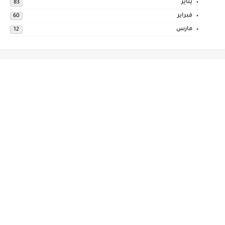
يناير
83
فبراير
60
مارس
12