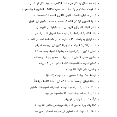
إصابة سائق وطفل فى حادث انقلاب سيارة داخل ترعة بال...
خطوات استخراج رخصة سلاح صوت 2023 .. الشروط والعقوب...
حُبِس طالبان بالصف الأول الثانوي العام لاتهامهما ب...
أندية الدوري ترفض التعاقد معه.. حسام عاشور في طريق...
أعلن البنك المركزي الروسي، أنه اعتبارا من اليوم ال...
بنك التنمية الاجتماعية يعيد خدمة تمويل الأسرة.. كي...
«لا توثيق بدونها».. 10 معلومات عن شهادة الفحص الطب...
أسعار الفراخ البيضاء اليوم الإثنين في بورصة الدواج...
نهائي الذين سيتم تعيينهم بشركة المياه بمحافظة قنا.
بشري ساره لأهالي العسيرات عامه ونجع الحرجه خاصه..ا...
تعتبر الكويت بالنسبة لنظام الحكم .. من 5 حروف
والدتي: «لن نتركَ الكويت»
أوضاع مقلوبة! فاهمين حب الكويت (غلط)!
عمالة نيبال ارتفعت بنسبة 40 في المئة 14617 مواطناً...
منتخب اليد يخسر أمام الكويت بالبطولة العربية للناشئين
التنمية الاجتماعية تضبط 53 متسولاً في يوم
ترقُّب تسمية رئيس الوزراء
100 رائد ورائدة من 16 دولة عربية في ملتقى الكويت ا...
الداخلية الكويتية: لا تهاون في حماية المجتمع من آف...