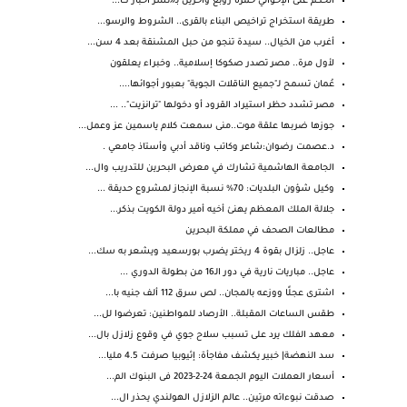
الحكم على الإخواني حمزة زوبع وأخرين بـ«نشر أخبار ك...
طريقة استخراج تراخيص البناء بالقرى.. الشروط والرسو...
أغرب من الخيال.. سيدة تنجو من حبل المشنقة بعد 4 سن...
لأول مرة.. مصر تصدر صكوكا إسلامية.. وخبراء يعلقون
عُمان تسمح لـ"جميع الناقلات الجوية" بعبور أجوائها....
مصر تشدد حظر استيراد القرود أو دخولها "ترانزيت".. ...
جوزها ضربها علقة موت..منى سمعت كلام ياسمين عز وعمل...
د.عصمت رضوان:شاعر وكاتب وناقد أدبي وأستاذ جامعي .
الجامعة الهاشمية تشارك في معرض البحرين للتدريب وال...
وكيل شؤون البلديات: 70% نسبة الإنجاز لمشروع حديقة ...
جلالة الملك المعظم يهنئ أخيه أمير دولة الكويت بذكر...
مطالعات الصحف في مملكة البحرين
عاجل.. زلزال بقوة 4 ريختر يضرب بورسعيد ويشعر به سك...
عاجل.. مباريات نارية في دور الـ16 من بطولة الدوري ...
اشترى عجلًا ووزعه بالمجان.. لص سرق 112 ألف جنيه با...
طقس الساعات المقبلة.. الأرصاد للمواطنين: تعرضوا لل...
معهد الفلك يرد على تسبب سلاح جوي في وقوع زلازل بال...
سد النهضة| خبير يكشف مفاجأة: إثيوبيا صرفت 4.5 مليا...
أسعار العملات اليوم الجمعة 24-2-2023 فى البنوك الم...
صدقت نبوءاته مرتين.. عالم الزلازل الهولندي يحذر ال...