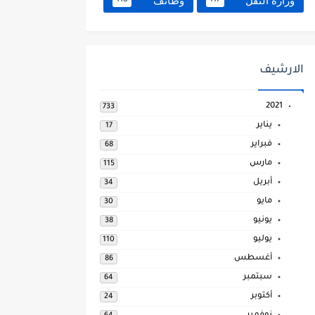
وزارة النقل
وظائف
118
117
الارشيف
2021
733
يناير
17
فبراير
68
مارس
115
أبريل
34
مايو
30
يونيو
38
يوليو
110
أغسطس
86
سبتمبر
64
أكتوبر
24