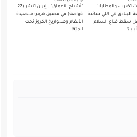
أت تضرب، والمطارات
"أشباح الأعماق".. إيران تنشر (22
 البنادق هي اللي سائدة
غواصة) في مضيق هرمز: مـ،ـصيدة
ل سقط قناع السلام
الألغام وصـ،ـواريخ الكروز تحت
ابا؟
الميّة!