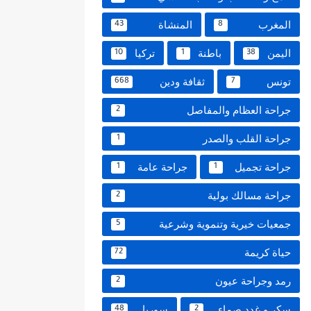
المغرب
المنشاة
43
8
اليمن
باطنة
تركيا
10
1
38
تونس
ثقافة ودين
668
7
جراحة العظام والمفاصل
2
جراحة القلب والصدر
1
جراحة تجميل
جراحة عامة
1
1
جراحة مسالك بولية
2
جمعيات خيرية وتنموية وشرعية
5
حياة كريمة
72
رمد وجراحة عيون
2
سكر و غدد صماء
سوريا
48
2