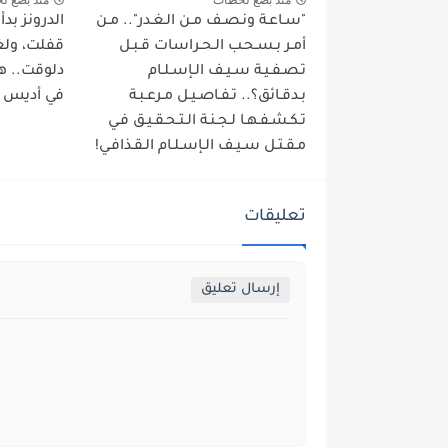
"سـاعـة ونـصـف مـن الـغـدر".. مـن
الدرونز بد
أمـر بـسـحـب الـحـراسات قـبـل
قفلت، ولغة
تـصـفـيـة سـيـف الـإسـلـام
دلوقت.. ه
بـدقـائق؟.. تـفـاصـيـل مـرعـبـة
في أديس أب
تـكـشـفـهـا لـجـنـة الـتـحـقـيـق فـي
مـقـتـل سـيـف الـإسـلـام الـقـذافـي!
تعليقات
إرسال تعليق