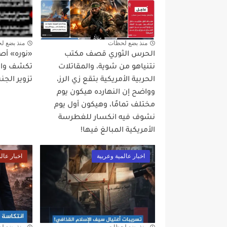
منذ بضع لحظات
منذ بضع ل
الحرس الثوري قصف مكتب
«نوره» أص
نتنياهو من شوية، والمقاتلات
تكشف واقع
الحربية الأمريكية بتقع زي الرز،
تزوير الجن
وواضح إن النهارده هيكون يوم
مختلف تمامًا، وهيكون أول يوم
نشوف فيه انكسار للغطرسة
الأمريكية المبالغ فيها!
اخبار عالمية وعربية
اخبار عال
منذ بضع لحظات
منذ بضع ل