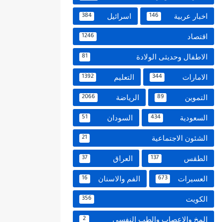
اخبار عربية
اسرائيل
384
146
اقتصاد
1246
الاطفال وحديثى الولادة
81
الامارات
التعليم
1392
344
التموين
الرياضة
2066
89
السعودية
السودان
51
434
الشئون الاجتماعية
21
الطقس
العراق
37
137
العسيرات
الفم والاسنان
16
673
الكويت
356
المخ والاعصاب والطب النفسي
2