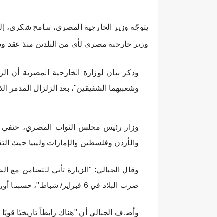
يتوجّه وزير الخارجية المصري، سامح شكري، إلى س
وزير خارجية مصري لأي من البلدين منذ عقد وسط
وذكر بيان لوزارة الخارجية المصرية أن ا
وشعبيهما الشقيقين"، بعد الزلزال المدمر ا
وزار رئيس مجلس النواب المصري، حنفي ال
والأردن وفلسطين والإمارات وليبيا حيث التق
وقال الجبالي: "الزيارة تأتي للتضامن مع ا
ضرب البلاد في 6 فبراير/ شباط"، حسبما أوردت وكالة الأنباء السورية (سانا).
وأضاف الجبالي أن "هناك رابطاً تاريخيًا قويًا