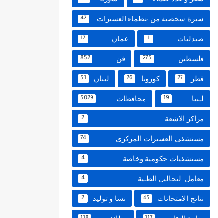
سيرة شخصية من عظماء العسيرات
47
صيدليات
عمان
17
1
فلسطين
فن
852
275
قطر
كورونا
لبنان
51
26
27
ليبيا
محافظات
5029
19
مراكز الاشعة
2
مستشفى العسيرات المركزى
74
مستشفيات حكومية وخاصة
4
معامل التحاليل الطبية
4
نتائج الامتحانات
نسا و توليد
2
45