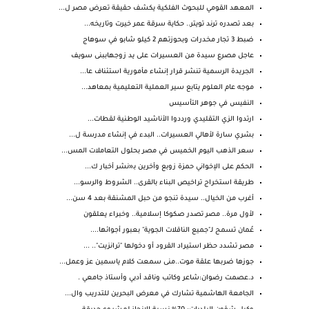
المعهد القومي للبحوث الفلكية يكشف حقيقة تعرض مصر ل...
بعد تصدره ترند تويتر.. حكاية سرقة عمر خيرت وتاريخه...
ضبط 3 تجار مخدرات وبحوزتهم 2 كيلو شابو في سوهاج
عاجل مصرع سيدة من العسيرات على يد زوجهاببنى سويف
الجريدة الرسمية تنشر قرار إنشاء مأمورية استئناف عا...
موجه عام العلوم يتابع سير العملية التعليمية بمعاهد...
النفيس في جوهر التأسيس
ارتدوا الزي التقليدي ورددوا الأناشيد الوطنية لقطات...
بشري سارة لأهالي العسيرات.. البدء في إنشاء مدرسة ل...
سعر الذهب اليوم الخميس في مصر بحلول التعاملات المس...
الحكم على الإخواني حمزة زوبع وأخرين بـ«نشر أخبار ك...
طريقة استخراج تراخيص البناء بالقرى.. الشروط والرسو...
أغرب من الخيال.. سيدة تنجو من حبل المشنقة بعد 4 سن...
لأول مرة.. مصر تصدر صكوكا إسلامية.. وخبراء يعلقون
عُمان تسمح لـ"جميع الناقلات الجوية" بعبور أجوائها....
مصر تشدد حظر استيراد القرود أو دخولها "ترانزيت".. ...
جوزها ضربها علقة موت..منى سمعت كلام ياسمين عز وعمل...
د.عصمت رضوان:شاعر وكاتب وناقد أدبي وأستاذ جامعي .
الجامعة الهاشمية تشارك في معرض البحرين للتدريب وال...