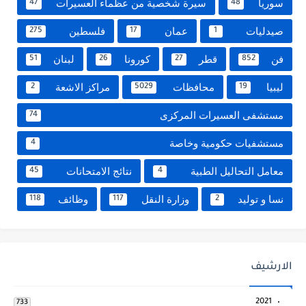
سوريا
سيرة شخصية من عظماء العسيرات
47
48
صيدليات
عمان
فلسطين
275
17
1
فن
قطر
كورونا
لبنان
51
26
27
852
ليبيا
محافظات
مراكز الاشعة
2
5029
19
مستشفى العسيرات المركزى
74
مستشفيات حكومية وخاصة
4
معامل التحاليل الطبية
نتائج الامتحانات
45
4
نسا و توليد
وزارة النقل
وظائف
118
117
2
الارشيف
2021
733