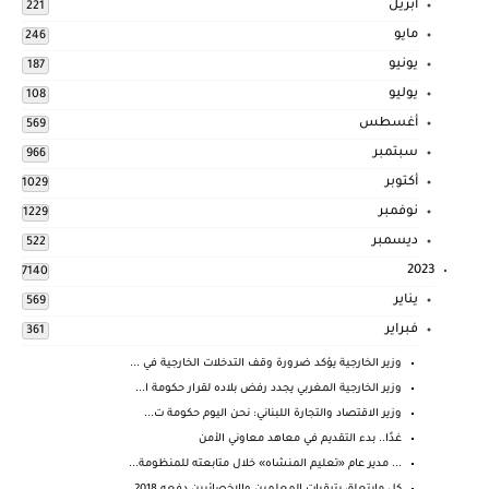
أبريل
221
مايو
246
يونيو
187
يوليو
108
أغسطس
569
سبتمبر
966
أكتوبر
1029
نوفمبر
1229
ديسمبر
522
2023
7140
يناير
569
فبراير
361
وزير الخارجية يؤكد ضرورة وقف التدخلات الخارجية في ...
وزير الخارجية المغربي يجدد رفض بلاده لقرار حكومة ا...
وزير الاقتصاد والتجارة اللبناني: نحن اليوم حكومة ت...
غدًا.. بدء التقديم في معاهد معاوني الأمن
... مدير عام «تعليم المنشاه» خلال متابعته للمنظومة...