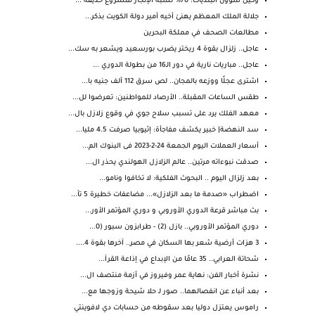
وكيل شؤون البلديات: 70% نسبة الإنجاز لمشروع حديقة ...
جلالة الملك المعظم يهنئ أخيه أمير دولة الكويت بذكر...
مطالعات الصحف في مملكة البحرين
عاجل.. زلزال بقوة 4 ريختر يضرب بورسعيد ويشعر به سك...
عاجل.. مباريات نارية في دور الـ16 من بطولة الدوري ...
اشترى عجلًا ووزعه بالمجان.. لص سرق 112 ألف جنيه با...
طقس الساعات المقبلة.. الأرصاد للمواطنين: تعرضوا لل...
معهد الفلك يرد على تسبب سلاح جوي في وقوع زلازل بال...
سد النهضة| خبير يكشف مفاجأة: إثيوبيا صرفت 4.5 مليا...
أسعار العملات اليوم الجمعة 24-2-2023 فى البنوك الم...
صدقت نبوءاته مرتين.. عالم الزلازل الهولندي يحذر ال...
بعد زلزال اليوم .. البحوث الفلكية: لا تخافوا ونامو...
اضطراب «صدمة ما بعد الزلازل»... مضاعفات خطيرة 5 تأ...
بث مباشر قرعة الدوري الأوروبي و دوري المؤتمر الأور...
دوري المؤتمر الأوروبي.. بازل (2) - طرابزون سبور (0...
3 هزات أرضية شعر بها السكان في مصر.. آخرها بقوة 4....
شحاتة العرابي.. 35 عامًا من الإبداع في إذاعة القرآ...
نشرة أخبار الفن: نهاية عمر وفيروز في أزمة منتصف ال...
بعد أنباء عن انفصالهما.. صور لـ حلا شيحة وزوجها مع...
راموس يعتزل دوليا بعد سقوطه من حسابات دي لافوينتي