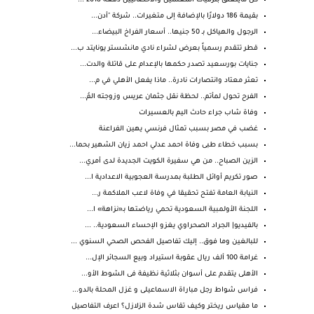
كل مايتعلق بترقيات المعلمين والاخصائيين دفعه 2018 ...
بقيمة 186 دولارًا بالإضافة إلى متغيرات.. شركة "أدن...
الرجول والهياكل بـ 50 جنيها.. أسعار الفراخ البيضاء...
قطر تتقدم رسمياً بعرض لشراء نادي مانشستر يونايتد ب...
جنايات بورسعيد تصدر حكمها بالإعدام على قاتلة والدت...
تعثر معتاد وانتصارات نادرة.. ماذا يفعل الأهلي في م...
الفرح تحول لمأتم.. لحظة نقل جثمان عريس وزوجته المُ...
وفاة شاب جراء حادث اليم بالعسيرات
غضب في مصر بسبب تمثال فرنسي يهين الفراعنة
بسبب خطاء طبى وفاة احمد عدلي احمد زيان الشهير بحما...
الزين الصباح.. من هي سفيرة الكويت الجديدة لدى أمري...
صور تكريم أوائل الطلبة بمدرسة العجوبية الاعدادية ا...
النيابة العامة تفتح تحقيقا في وفاة لاعب الملاكمة ر...
اللجنة الأولمبية السعودية تحمي رياضتها بـ«نزاهة» ا...
بالفيديو| الجراد الصحراوي يغزو الإحساء السعودية.. ...
للبالغين وما فوق.. إليك تفاصيل الفحص الصحي السنوي ...
غرامة 100 ألف ريال عقوبة استيراد وبيع السجائر الإل...
الأهلى يتقدم على أسوان بثلاثية نظيفة فى الشوط الأو...
فراس شواط رجل مباراة الاسماعيلى و غزل المحلة بالدو...
ما مقياس ريختر وكيف تقاس شدة الزلازل؟ اعرف التفاصيل