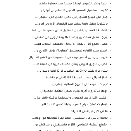
رحمة رياض تتعرض لوعكة صحية بعد خسارة جنينها
12 بندا.. تفاصيل المقترح الصيني للسلام في أوكرانيا
جدل على فيديو الشجار بين لاعبي الهلال علي البليهي ...
برشلونة يحقق رقما سلبيا بعد الإقصاء الأوروبي أمام ...
الناشطة السعودية لجين الهذلول تعلن حصولها على الما...
إيران.. مقتل شخصين وإصابة 16 بينهم وزير الرياضة في...
مصر.. وقوع زلزال بقوة 4.1 درجة.. ومعهد "البحوث الف...
الصدر يجدد انتقاده لمسلسل "معاوية": يزيف التاريخ و...
هروب رجل بزي أخضر غريب في السعودية من الشرطة.. وال...
الحرس الثوري الإيراني يعلن الكشف قريبا عن حاملة طا...
بشار جرار يكتب لـCNN عن تداعيات كارثة تركيا وسوريا...
إنجاز إماراتي جديد.. المحطة الثالثة في براكة تبدأ ...
"جنية".. تعرف على الدرون القتالية الإماراتية
الإمارات تدرج 3 أفراد وكيانا ضمن القائمة المحلية ل...
رفضت التنازل عن الدعوى.. والمحكمة عاقبته بالغرامة ...
الإمارات تعلن إدراج 3 أفراد وكيانا ضمن "قائمة الإر...
ما هي اكبر قبيلة في الامارات
توجيه رئاسي من السيسي.. مصر تعزز تعاونها مع الإمار...
اجتماع العقبة الخماسي: التزام فلسطيني وإسرائيلي بو...