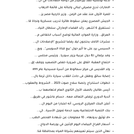
لدغة تونسية تنقذ بيراميدز من دوامة التعادلات في ال...
الامارات تدرج مصرفي لبناني وابنائه على قائمة الارهاب
للمرة الأولى منذ عقد من الزمن.. وزير خارجية مصر يز...
الجيش المصري يعلن سقوط طائرة تدريب عسكرية ونجاة قا...
تستغرق 6 أشهر.. رائد الفضاء الإماراتي سلطان النياد...
العراق.. وزارة الموارد المائية توضح أسباب انخفاض م...
عشرات الآلاف يحتجون ليلا رفضا لتشريع "الإصلاحات ال...
السيسي يرد على ما أثير حول "بيع قناة السويس".. ويع...
وفد برلماني لـ8 دول عربية يزور سوريا.. ورئيس مجلس ...
اجتماع العقبة: اتفاق على ضرورة خفض التصعيد ووقف إق...
ولد القديس فى مركز سمالوط من أسرة مسيحية عام ١٨٩٩
إصابة سائق وطفل فى حادث انقلاب سيارة داخل ترعة بال...
خطوات استخراج رخصة سلاح صوت 2023 .. الشروط والعقوب...
حُبِس طالبان بالصف الأول الثانوي العام لاتهامهما ب...
أندية الدوري ترفض التعاقد معه.. حسام عاشور في طريق...
أعلن البنك المركزي الروسي، أنه اعتبارا من اليوم ال...
بنك التنمية الاجتماعية يعيد خدمة تمويل الأسرة.. كي...
«لا توثيق بدونها».. 10 معلومات عن شهادة الفحص الطب...
أسعار الفراخ البيضاء اليوم الإثنين في بورصة الدواج...
نهائي الذين سيتم تعيينهم بشركة المياه بمحافظة قنا.