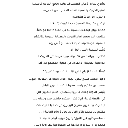
بشري ساره لأهالي العسيرات عامه ونجع الحرجه خاصه..ا...
تعتبر الكويت بالنسبة لنظام الحكم .. من 5 حروف
والدتي: «لن نتركَ الكويت»
أوضاع مقلوبة! فاهمين حب الكويت (غلط)!
عمالة نيبال ارتفعت بنسبة 40 في المئة 14617 مواطناً...
منتخب اليد يخسر أمام الكويت بالبطولة العربية للناشئين
التنمية الاجتماعية تضبط 53 متسولاً في يوم
ترقُّب تسمية رئيس الوزراء
100 رائد ورائدة من 16 دولة عربية في ملتقى الكويت ا...
الداخلية الكويتية: لا تهاون في حماية المجتمع من آف...
تيمنًا بخادمة أزواج النبي ﷺ .. إنشاء بوابة “بريرة”...
وكيل محمد صلاح ينهي الجدل حول رحيله عن ليفربول بتغ...
سعيد بن مكتوم رئيسا فخريا للاتحاد العربي للبادل
رئيس الدولة وملك ماليزيا يشهدان اختتام التمرين الع...
في واقعة غريبة: ام ترفض استلام جنينها بعد ولادته و...
الإمارات والبحرين تعزيان البرازيل في ضحايا الفيضانات
مكتوم بن محمد يكرّم الفائزين بجائزة وزير المالية ل...
مساهمو "أبوظبي الأول" يقرون توزيع أرباح نقدية بـ5....
محمد بن راشد يزور مزرعة حتا النموذجية للفراولة ويش...