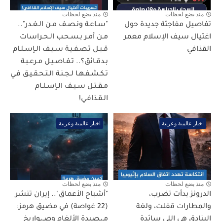
منذ بضع لحظات
منذ بضع لحظات
تفاصيل مفاجئة جديدة حول
"سـاعـة ونـصـف مـن الـغـدر"..
اغتيال سيف الإسلام معمر
مـن أمـر بـسـحـب الـحـراسات
القذافي
قـبـل تـصـفـيـة سـيـف الـإسـلـام
بـدقـائق؟.. تـفـاصـيـل مـرعـبـة
تـكـشـفـهـا لـجـنـة الـتـحـقـيـق فـي
مـقـتـل سـيـف الـإسـلـام
الـقـذافـي!
اخبار عالمية وعربية
اخبار عالمية وعربية
منذ بضع لحظات
منذ بضع لحظات
الدرونز بدأت تضرب،
"أشباح الأعماق".. إيران تنشر
والمطارات قفلت، ولغة
(22 غواصة) في مضيق هرمز:
البنادق هي اللي سائدة
مـ،ـصيدة الألغام وصـ،ـواريخ