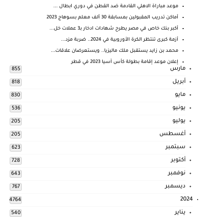
موعد مباراة الاهلي القادمة ضد القطن في دوري ابطال ...
أماكن تدريب المقبولين بمسابقة 30 ألف معلم بسوهاج 2023
أكبر بنك خاص في مصر يطرح شهادات ادخار بـ3 عملات خل...
أزمة كبرى تنتظر الكرة الأوروبية في 2024.. ضربة مزد...
محمد بن زايد يستقبل ملك ماليزيا.. ويستعرضان علاقات...
إعلان موعد إقامة بطولة كأس آسيا 2023 في قطر
مارس
855
أبريل
818
مايو
830
يونيو
536
يوليو
205
أغسطس
205
سبتمبر
623
أكتوبر
728
نوفمبر
643
ديسمبر
767
2024
4764
يناير
540