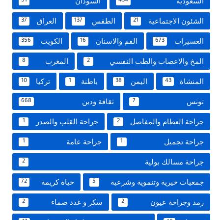
السعودية
السودان
51
434
الشئون الاجتماعية
الطقس
العراق
37
137
21
العسيرات
الفم والاسنان
الكويت
356
16
673
المخ والاعصاب والطب النفسي
المغرب
8
2
المنشاة
اليمن
باطنة
تركيا
10
1
38
43
تونس
ثقافة ودين
668
7
جراحة العظام والمفاصل
جراحة القلب والصدر
1
2
جراحة تجميل
جراحة عامة
1
1
جراحة مسالك بولية
2
جمعيات خيرية وتنموية وشرعية
حياة كريمة
72
5
رمد وجراحة عيون
سكر و غدد صماء
2
2