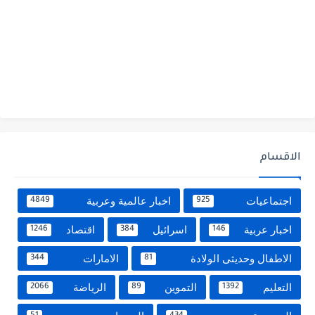
الاقسام
اجتماعيات
اخبار عالمية وعربية
4849
925
اخبار عربية
اسرائيل
اقتصاد
1246
384
146
الاطفال وحديثى الولادة
الامارات
344
81
التعليم
التموين
الرياضة
2066
89
1392