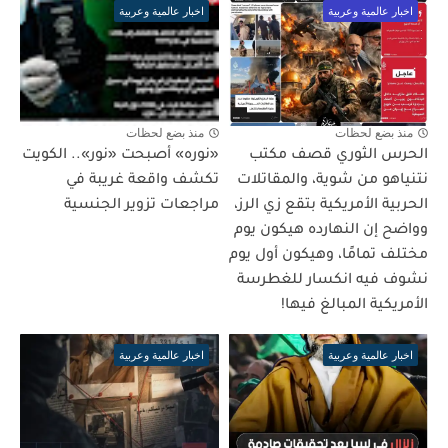
اخبار عالمية وعربية
اخبار عالمية وعربية
منذ بضع لحظات
منذ بضع لحظات
الحرس الثوري قصف مكتب
«نوره» أصبحت «نور».. الكويت
نتنياهو من شوية، والمقاتلات
تكشف واقعة غريبة في
الحربية الأمريكية بتقع زي الرز،
مراجعات تزوير الجنسية
وواضح إن النهارده هيكون يوم
مختلف تمامًا، وهيكون أول يوم
نشوف فيه انكسار للغطرسة
الأمريكية المبالغ فيها!
اخبار عالمية وعربية
اخبار عالمية وعربية