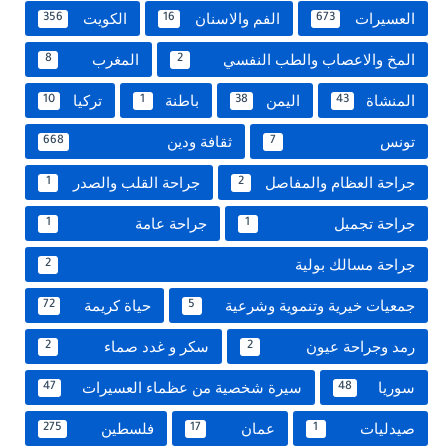
العسيرات
الفم والاسنان
الكويت
356
16
673
المخ والاعصاب والطب النفسي
المغرب
8
2
المنشاة
اليمن
باطنة
تركيا
10
1
38
43
تونس
ثقافة ودين
668
7
جراحة العظام والمفاصل
جراحة القلب والصدر
1
2
جراحة تجميل
جراحة عامة
1
1
جراحة مسالك بولية
2
جمعيات خيرية وتنموية وشرعية
حياة كريمة
72
5
رمد وجراحة عيون
سكر و غدد صماء
2
2
سوريا
سيرة شخصية من عظماء العسيرات
47
48
صيدليات
عمان
فلسطين
275
17
1