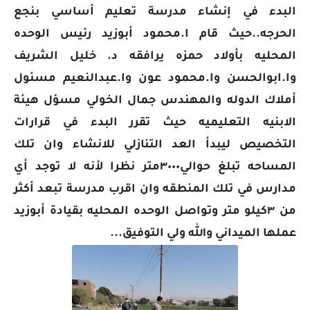
البدء في إنشاء مدرسة تعليم أساسي بنجع
الحرجه..حيث قام ا.محمود أبوزيد رئيس الوحده
المحليه بأولاد حمزه يرافقه د. خليل الشريف
وا.ابوالحسن وا.محمود عون وا.عبدالنعيم مسئول
أملاك الدوله والمهندس جمال الخولي مسؤل هيئة
الابنيه التعليميه حيث تقرر البدء في قرارات
التخصيص ليبدأ العد التنازلي للانشاء وان تلك
المساحه تبلغ حوالي٣٠٠٠متر نظرا لأنه لا توجد أي
مدارس في تلك المنطقه وان اقرب مدرسة تبعد أكثر
من ٣كيلو متر وتواصل الوحده المحليه بقيادة أبوزيد
عملها الميداني والله ولي التوفيق...