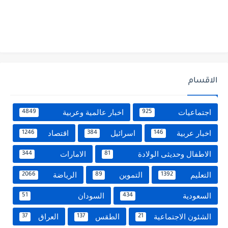
الاقسام
اجتماعيات
اخبار عالمية وعربية
4849
925
اخبار عربية
اسرائيل
اقتصاد
1246
384
146
الاطفال وحديثى الولادة
الامارات
344
81
التعليم
التموين
الرياضة
2066
89
1392
السعودية
السودان
51
434
الشئون الاجتماعية
الطقس
العراق
37
137
21