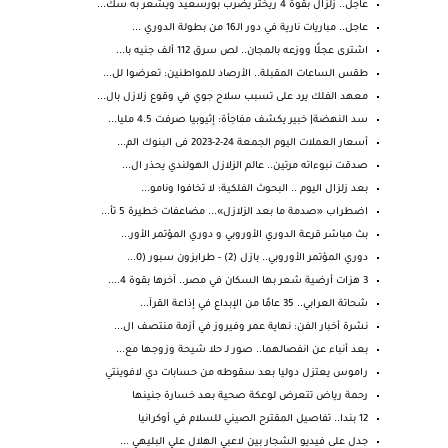
عاجل.. زلزال بقوة 4 ريختر يضرب بورسعيد ويشعر به سك...
عاجل.. مباريات نارية في دور الـ16 من بطولة الدوري ...
اشترى عجلًا ووزعه بالمجان.. لص سرق 112 ألف جنيه با...
طقس الساعات المقبلة.. الأرصاد للمواطنين: تعرضوا لل...
معهد الفلك يرد على تسبب سلاح جوي في وقوع زلازل بال...
سد النهضة| خبير يكشف مفاجأة: إثيوبيا صرفت 4.5 مليا...
أسعار العملات اليوم الجمعة 24-2-2023 فى البنوك الم...
صدقت نبوءاته مرتين.. عالم الزلازل الهولندي يحذر ال...
بعد زلزال اليوم .. البحوث الفلكية: لا تخافوا ونامو...
اضطراب «صدمة ما بعد الزلازل»... مضاعفات خطيرة 5 تأ...
بث مباشر قرعة الدوري الأوروبي و دوري المؤتمر الأور...
دوري المؤتمر الأوروبي.. بازل (2) - طرابزون سبور (0...
3 هزات أرضية شعر بها السكان في مصر.. آخرها بقوة 4....
شحاتة العرابي.. 35 عامًا من الإبداع في إذاعة القرآ...
نشرة أخبار الفن: نهاية عمر وفيروز في أزمة منتصف ال...
بعد أنباء عن انفصالهما.. صور لـ حلا شيحة وزوجها مع...
راموس يعتزل دوليا بعد سقوطه من حسابات دي لافوينتي
رحمة رياض تتعرض لوعكة صحية بعد خسارة جنينها
12 بندا.. تفاصيل المقترح الصيني للسلام في أوكرانيا
جدل على فيديو الشجار بين لاعبي الهلال علي البليهي ...