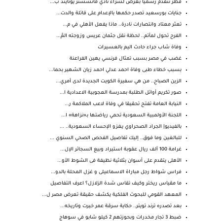
قطر تتقدم رسمياً بعرض لشراء نادي مانشستر يونايتد ب...
جنايات بورسعيد تصدر حكمها بالإعدام على قاتلة والدت...
تعثر معتاد وانتصارات نادرة.. ماذا يفعل الأهلي في م...
الفرح تحول لمأتم.. لحظة نقل جثمان عريس وزوجته المُ...
وفاة شاب جراء حادث اليم بالعسيرات
غضب في مصر بسبب تمثال فرنسي يهين الفراعنة
بسبب خطاء طبى وفاة احمد عدلي احمد زيان الشهير بحما...
الزين الصباح.. من هي سفيرة الكويت الجديدة لدى أمري...
صور تكريم أوائل الطلبة بمدرسة العجوبية الاعدادية ا...
النيابة العامة تفتح تحقيقا في وفاة لاعب الملاكمة ر...
اللجنة الأولمبية السعودية تحمي رياضتها بـ«نزاهة» ا...
بالفيديو| الجراد الصحراوي يغزو الإحساء السعودية.. ...
للبالغين وما فوق.. إليك تفاصيل الفحص الصحي السنوي ...
غرامة 100 ألف ريال عقوبة استيراد وبيع السجائر الإل...
الأهلى يتقدم على أسوان بثلاثية نظيفة فى الشوط الأو...
فراس شواط رجل مباراة الاسماعيلى و غزل المحلة بالدو...
ما مقياس ريختر وكيف تقاس شدة الزلازل؟ اعرف التفاصيل
المعهد القومي للبحوث الفلكية يكشف حقيقة تعرض مصر ل...
بعد تصدره ترند تويتر.. حكاية سرقة عمر خيرت وتاريخه...
ضبط 3 تجار مخدرات وبحوزتهم 2 كيلو شابو في سوهاج