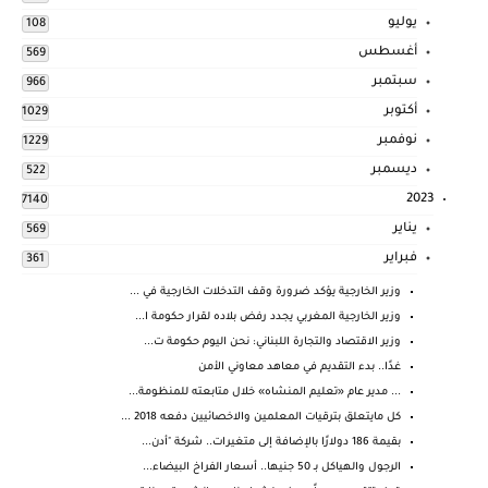
يوليو
108
أغسطس
569
سبتمبر
966
أكتوبر
1029
نوفمبر
1229
ديسمبر
522
2023
7140
يناير
569
فبراير
361
وزير الخارجية يؤكد ضرورة وقف التدخلات الخارجية في ...
وزير الخارجية المغربي يجدد رفض بلاده لقرار حكومة ا...
وزير الاقتصاد والتجارة اللبناني: نحن اليوم حكومة ت...
غدًا.. بدء التقديم في معاهد معاوني الأمن
... مدير عام «تعليم المنشاه» خلال متابعته للمنظومة...
كل مايتعلق بترقيات المعلمين والاخصائيين دفعه 2018 ...
بقيمة 186 دولارًا بالإضافة إلى متغيرات.. شركة "أدن...
الرجول والهياكل بـ 50 جنيها.. أسعار الفراخ البيضاء...