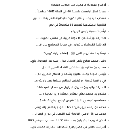
أوضاع مقلوبة! فاهمين حب الكويت (غلط)!
عمالة نيبال ارتفعت بنسبة 40 في المئة 14617 مواطناً...
منتخب اليد يخسر أمام الكويت بالبطولة العربية للناشئين
التنمية الاجتماعية تضبط 53 متسولاً في يوم
ترقُّب تسمية رئيس الوزراء
100 رائد ورائدة من 16 دولة عربية في ملتقى الكويت ا...
الداخلية الكويتية: لا تهاون في حماية المجتمع من آف...
تيمنًا بخادمة أزواج النبي ﷺ .. إنشاء بوابة “بريرة”...
وكيل محمد صلاح ينهي الجدل حول رحيله عن ليفربول بتغ...
سعيد بن مكتوم رئيسا فخريا للاتحاد العربي للبادل
رئيس الدولة وملك ماليزيا يشهدان اختتام التمرين الع...
في واقعة غريبة: ام ترفض استلام جنينها بعد ولادته و...
الإمارات والبحرين تعزيان البرازيل في ضحايا الفيضانات
مكتوم بن محمد يكرّم الفائزين بجائزة وزير المالية ل...
مساهمو "أبوظبي الأول" يقرون توزيع أرباح نقدية بـ5....
محمد بن راشد يزور مزرعة حتا النموذجية للفراولة ويش...
موعد مباراة الاهلي القادمة ضد القطن في دوري ابطال ...
أماكن تدريب المقبولين بمسابقة 30 ألف معلم بسوهاج 2023
أكبر بنك خاص في مصر يطرح شهادات ادخار بـ3 عملات خل...