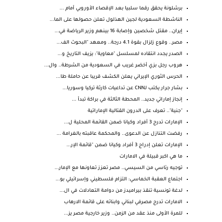
برشلونة يحقق رقما سلبيا بعد الإقصاء الأوروبي أمام ...
الناشطة السعودية لجين الهذلول تعلن حصولها على الما...
إيران.. مقتل شخصين وإصابة 16 بينهم وزير الرياضة في...
مصر.. وقوع زلزال بقوة 4.1 درجة.. ومعهد "البحوث الف...
الصدر يجدد انتقاده لمسلسل "معاوية": يزيف التاريخ و...
هروب رجل بزي أخضر غريب في السعودية من الشرطة.. وال...
الحرس الثوري الإيراني يعلن الكشف قريبا عن حاملة طا...
بشار جرار يكتب لـCNN عن تداعيات كارثة تركيا وسوريا...
إنجاز إماراتي جديد.. المحطة الثالثة في براكة تبدأ ...
"جنية".. تعرف على الدرون القتالية الإماراتية
الإمارات تدرج 3 أفراد وكيانا ضمن القائمة المحلية ل...
رفضت التنازل عن الدعوى.. والمحكمة عاقبته بالغرامة ...
الإمارات تعلن إدراج 3 أفراد وكيانا ضمن "قائمة الإر...
ما هي اكبر قبيلة في الامارات
توجيه رئاسي من السيسي.. مصر تعزز تعاونها مع الإمار...
اجتماع العقبة الخماسي: التزام فلسطيني وإسرائيلي بو...
لدغة تونسية تنقذ بيراميدز من دوامة التعادلات في ال...
الامارات تدرج مصرفي لبناني وابنائه على قائمة الارهاب
للمرة الأولى منذ عقد من الزمن.. وزير خارجية مصر يز...