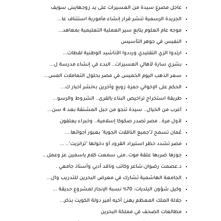
عاجل مصرع سيدة من العسيرات على يد زوجهاببنى سويف
الجريدة الرسمية تنشر قرار إنشاء مأمورية استئناف عا...
موجه عام العلوم يتابع سير العملية التعليمية بمعاهد...
النفيس في جوهر التأسيس
ارتدوا الزي التقليدي ورددوا الأناشيد الوطنية لقطات...
بشري سارة لأهالي العسيرات.. البدء في إنشاء مدرسة ل...
سعر الذهب اليوم الخميس في مصر بحلول التعاملات المس...
الحكم على الإخواني حمزة زوبع وأخرين بـ«نشر أخبار ك...
طريقة استخراج تراخيص البناء بالقرى.. الشروط والرسو...
أغرب من الخيال.. سيدة تنجو من حبل المشنقة بعد 4 سن...
لأول مرة.. مصر تصدر صكوكا إسلامية.. وخبراء يعلقون
عُمان تسمح لـ"جميع الناقلات الجوية" بعبور أجوائها....
مصر تشدد حظر استيراد القرود أو دخولها "ترانزيت".. ...
جوزها ضربها علقة موت..منى سمعت كلام ياسمين عز وعمل...
د.عصمت رضوان:شاعر وكاتب وناقد أدبي وأستاذ جامعي .
الجامعة الهاشمية تشارك في معرض البحرين للتدريب وال...
وكيل شؤون البلديات: 70% نسبة الإنجاز لمشروع حديقة ...
جلالة الملك المعظم يهنئ أخيه أمير دولة الكويت بذكر...
مطالعات الصحف في مملكة البحرين