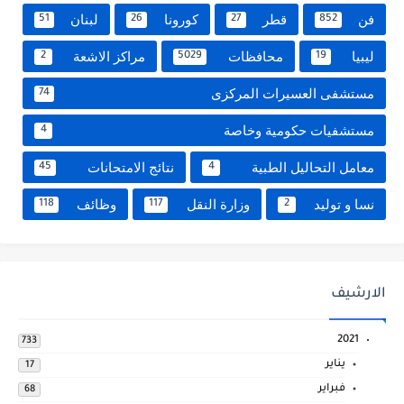
فن
قطر
كورونا
لبنان
51
26
27
852
ليبيا
محافظات
مراكز الاشعة
2
5029
19
مستشفى العسيرات المركزى
74
مستشفيات حكومية وخاصة
4
معامل التحاليل الطبية
نتائج الامتحانات
45
4
نسا و توليد
وزارة النقل
وظائف
118
117
2
الارشيف
2021
733
يناير
17
فبراير
68