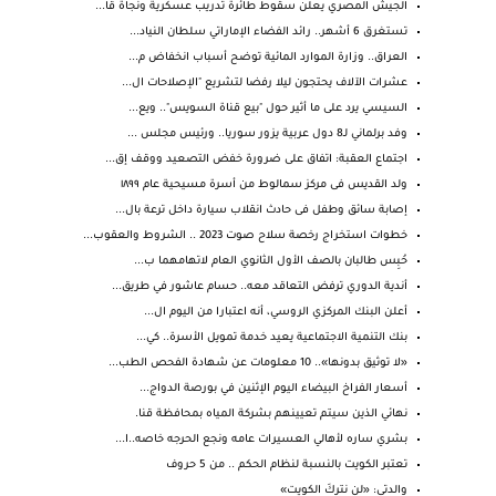
الجيش المصري يعلن سقوط طائرة تدريب عسكرية ونجاة قا...
تستغرق 6 أشهر.. رائد الفضاء الإماراتي سلطان النياد...
العراق.. وزارة الموارد المائية توضح أسباب انخفاض م...
عشرات الآلاف يحتجون ليلا رفضا لتشريع "الإصلاحات ال...
السيسي يرد على ما أثير حول "بيع قناة السويس".. ويع...
وفد برلماني لـ8 دول عربية يزور سوريا.. ورئيس مجلس ...
اجتماع العقبة: اتفاق على ضرورة خفض التصعيد ووقف إق...
ولد القديس فى مركز سمالوط من أسرة مسيحية عام ١٨٩٩
إصابة سائق وطفل فى حادث انقلاب سيارة داخل ترعة بال...
خطوات استخراج رخصة سلاح صوت 2023 .. الشروط والعقوب...
حُبِس طالبان بالصف الأول الثانوي العام لاتهامهما ب...
أندية الدوري ترفض التعاقد معه.. حسام عاشور في طريق...
أعلن البنك المركزي الروسي، أنه اعتبارا من اليوم ال...
بنك التنمية الاجتماعية يعيد خدمة تمويل الأسرة.. كي...
«لا توثيق بدونها».. 10 معلومات عن شهادة الفحص الطب...
أسعار الفراخ البيضاء اليوم الإثنين في بورصة الدواج...
نهائي الذين سيتم تعيينهم بشركة المياه بمحافظة قنا.
بشري ساره لأهالي العسيرات عامه ونجع الحرجه خاصه..ا...
تعتبر الكويت بالنسبة لنظام الحكم .. من 5 حروف
والدتي: «لن نتركَ الكويت»