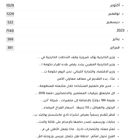
أكتوبر
1029
نوفمبر
1229
ديسمبر
522
2023
7140
يناير
569
فبراير
361
وزير الخارجية يؤكد ضرورة وقف التدخلات الخارجية في ...
وزير الخارجية المغربي يجدد رفض بلاده لقرار حكومة ا...
وزير الاقتصاد والتجارة اللبناني: نحن اليوم حكومة ت...
غدًا.. بدء التقديم في معاهد معاوني الأمن
... مدير عام «تعليم المنشاه» خلال متابعته للمنظومة...
كل مايتعلق بترقيات المعلمين والاخصائيين دفعه 2018 ...
بقيمة 186 دولارًا بالإضافة إلى متغيرات.. شركة "أدن...
الرجول والهياكل بـ 50 جنيها.. أسعار الفراخ البيضاء...
قطر تتقدم رسمياً بعرض لشراء نادي مانشستر يونايتد ب...
جنايات بورسعيد تصدر حكمها بالإعدام على قاتلة والدت...
تعثر معتاد وانتصارات نادرة.. ماذا يفعل الأهلي في م...
الفرح تحول لمأتم.. لحظة نقل جثمان عريس وزوجته المُ...