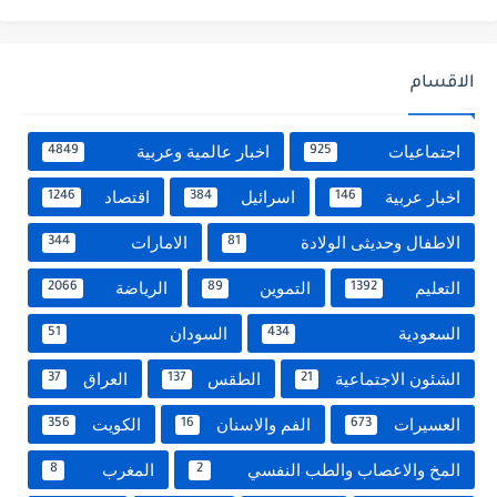
الاقسام
اجتماعيات
اخبار عالمية وعربية
4849
925
اخبار عربية
اسرائيل
اقتصاد
1246
384
146
الاطفال وحديثى الولادة
الامارات
344
81
التعليم
التموين
الرياضة
2066
89
1392
السعودية
السودان
51
434
الشئون الاجتماعية
الطقس
العراق
37
137
21
العسيرات
الفم والاسنان
الكويت
356
16
673
المخ والاعصاب والطب النفسي
المغرب
8
2