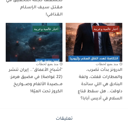
تـكـشـفـهـا لـجـنـة الـتـحـقـيـق فـي
مـقـتـل سـيـف الـإسـلـام
الـقـذافـي!
اخبار عالمية وعربية
اخبار عالمية وعربية
منذ بضع لحظات
منذ بضع لحظات
الدرونز بدأت تضرب،
"أشباح الأعماق".. إيران تنشر
والمطارات قفلت، ولغة
(22 غواصة) في مضيق هرمز:
البنادق هي اللي سائدة
مـ،ـصيدة الألغام وصـ،ـواريخ
دلوقت.. هل سقط قناع
الكروز تحت الميّة!
السلام في أديس أبابا؟
تعليقات