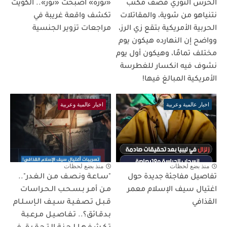
الحرس الثوري قصف مكتب
«نوره» أصبحت «نور».. الكويت
نتنياهو من شوية، والمقاتلات
تكشف واقعة غريبة في
الحربية الأمريكية بتقع زي الرز،
مراجعات تزوير الجنسية
وواضح إن النهارده هيكون يوم
مختلف تمامًا، وهيكون أول يوم
نشوف فيه انكسار للغطرسة
الأمريكية المبالغ فيها!
اخبار عالمية وعربية
اخبار عالمية وعربية
منذ بضع لحظات
منذ بضع لحظات
تفاصيل مفاجئة جديدة حول
"سـاعـة ونـصـف مـن الـغـدر"..
اغتيال سيف الإسلام معمر
مـن أمـر بـسـحـب الـحـراسات
القذافي
قـبـل تـصـفـيـة سـيـف الـإسـلـام
بـدقـائق؟.. تـفـاصـيـل مـرعـبـة