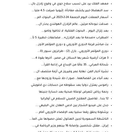
معهد الفلك يرد على تسبب سلاح جوي في وقوع زلازل بال...
سد النهضة| خبير يكشف مفاجأة: إثيوبيا صرفت 4.5 مليا...
أسعار العملات اليوم الجمعة 24-2-2023 فى البنوك الم...
صدقت نبوءاته مرتين.. عالم الزلازل الهولندي يحذر ال...
بعد زلزال اليوم .. البحوث الفلكية: لا تخافوا ونامو...
اضطراب «صدمة ما بعد الزلازل»... مضاعفات خطيرة 5 تأ...
بث مباشر قرعة الدوري الأوروبي و دوري المؤتمر الأور...
دوري المؤتمر الأوروبي.. بازل (2) - طرابزون سبور (0...
3 هزات أرضية شعر بها السكان في مصر.. آخرها بقوة 4....
شحاتة العرابي.. 35 عامًا من الإبداع في إذاعة القرآ...
نشرة أخبار الفن: نهاية عمر وفيروز في أزمة منتصف ال...
بعد أنباء عن انفصالهما.. صور لـ حلا شيحة وزوجها مع...
راموس يعتزل دوليا بعد سقوطه من حسابات دي لافوينتي
رحمة رياض تتعرض لوعكة صحية بعد خسارة جنينها
12 بندا.. تفاصيل المقترح الصيني للسلام في أوكرانيا
جدل على فيديو الشجار بين لاعبي الهلال علي البليهي ...
برشلونة يحقق رقما سلبيا بعد الإقصاء الأوروبي أمام ...
الناشطة السعودية لجين الهذلول تعلن حصولها على الما...
إيران.. مقتل شخصين وإصابة 16 بينهم وزير الرياضة في...