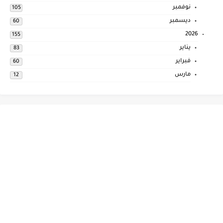
نوفمبر
105
ديسمبر
60
2026
155
يناير
83
فبراير
60
مارس
12