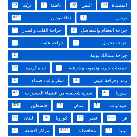
المنشاة
اليمن
باطنة
تركيا
10
1
38
43
تونس
ثقافة ودين
668
7
جراحة العظام والمفاصل
جراحة القلب والصدر
1
2
جراحة تجميل
جراحة عامة
1
1
جراحة مسالك بولية
2
جمعيات خيرية وتنموية وشرعية
حياة كريمة
72
5
رمد وجراحة عيون
سكر و غدد صماء
2
2
سوريا
سيرة شخصية من عظماء العسيرات
47
48
صيدليات
عمان
فلسطين
275
17
1
فن
قطر
كورونا
لبنان
51
26
27
852
ليبيا
محافظات
مراكز الاشعة
2
5029
19