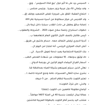
السيسي يرد على ما أثير حول "بيع قناة السويس".. ويع...
وفد برلماني لـ8 دول عربية يزور سوريا.. ورئيس مجلس ...
اجتماع العقبة: اتفاق على ضرورة خفض التصعيد ووقف إق...
ولد القديس فى مركز سمالوط من أسرة مسيحية عام ١٨٩٩
إصابة سائق وطفل فى حادث انقلاب سيارة داخل ترعة بال...
خطوات استخراج رخصة سلاح صوت 2023 .. الشروط والعقوب...
حُبِس طالبان بالصف الأول الثانوي العام لاتهامهما ب...
أندية الدوري ترفض التعاقد معه.. حسام عاشور في طريق...
أعلن البنك المركزي الروسي، أنه اعتبارا من اليوم ال...
بنك التنمية الاجتماعية يعيد خدمة تمويل الأسرة.. كي...
«لا توثيق بدونها».. 10 معلومات عن شهادة الفحص الطب...
أسعار الفراخ البيضاء اليوم الإثنين في بورصة الدواج...
نهائي الذين سيتم تعيينهم بشركة المياه بمحافظة قنا.
بشري ساره لأهالي العسيرات عامه ونجع الحرجه خاصه..ا...
تعتبر الكويت بالنسبة لنظام الحكم .. من 5 حروف
والدتي: «لن نتركَ الكويت»
أوضاع مقلوبة! فاهمين حب الكويت (غلط)!
عمالة نيبال ارتفعت بنسبة 40 في المئة 14617 مواطناً...
منتخب اليد يخسر أمام الكويت بالبطولة العربية للناشئين