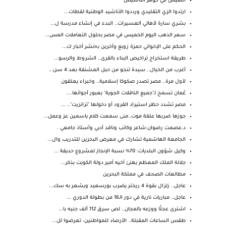
النفيس في جوهر التأسيس
ارتدوا الزي التقليدي ورددوا الأناشيد الوطنية لقطات...
بشري سارة لأهالي العسيرات.. البدء في إنشاء مدرسة ل...
سعر الذهب اليوم الخميس في مصر بحلول التعاملات المس...
الحكم على الإخواني حمزة زوبع وأخرين بـ«نشر أخبار ك...
طريقة استخراج تراخيص البناء بالقرى.. الشروط والرسو...
أغرب من الخيال.. سيدة تنجو من حبل المشنقة بعد 4 سن...
لأول مرة.. مصر تصدر صكوكا إسلامية.. وخبراء يعلقون
عُمان تسمح لـ"جميع الناقلات الجوية" بعبور أجوائها....
مصر تشدد حظر استيراد القرود أو دخولها "ترانزيت".. ...
جوزها ضربها علقة موت..منى سمعت كلام ياسمين عز وعمل...
د.عصمت رضوان:شاعر وكاتب وناقد أدبي وأستاذ جامعي .
الجامعة الهاشمية تشارك في معرض البحرين للتدريب وال...
وكيل شؤون البلديات: 70% نسبة الإنجاز لمشروع حديقة ...
جلالة الملك المعظم يهنئ أخيه أمير دولة الكويت بذكر...
مطالعات الصحف في مملكة البحرين
عاجل.. زلزال بقوة 4 ريختر يضرب بورسعيد ويشعر به سك...
عاجل.. مباريات نارية في دور الـ16 من بطولة الدوري ...
اشترى عجلًا ووزعه بالمجان.. لص سرق 112 ألف جنيه با...
طقس الساعات المقبلة.. الأرصاد للمواطنين: تعرضوا لل...