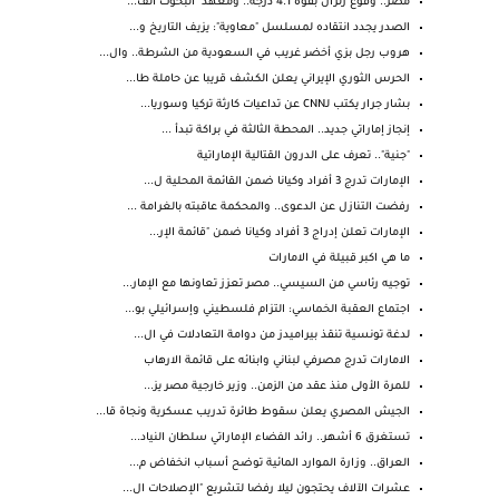
مصر.. وقوع زلزال بقوة 4.1 درجة.. ومعهد "البحوث الف...
الصدر يجدد انتقاده لمسلسل "معاوية": يزيف التاريخ و...
هروب رجل بزي أخضر غريب في السعودية من الشرطة.. وال...
الحرس الثوري الإيراني يعلن الكشف قريبا عن حاملة طا...
بشار جرار يكتب لـCNN عن تداعيات كارثة تركيا وسوريا...
إنجاز إماراتي جديد.. المحطة الثالثة في براكة تبدأ ...
"جنية".. تعرف على الدرون القتالية الإماراتية
الإمارات تدرج 3 أفراد وكيانا ضمن القائمة المحلية ل...
رفضت التنازل عن الدعوى.. والمحكمة عاقبته بالغرامة ...
الإمارات تعلن إدراج 3 أفراد وكيانا ضمن "قائمة الإر...
ما هي اكبر قبيلة في الامارات
توجيه رئاسي من السيسي.. مصر تعزز تعاونها مع الإمار...
اجتماع العقبة الخماسي: التزام فلسطيني وإسرائيلي بو...
لدغة تونسية تنقذ بيراميدز من دوامة التعادلات في ال...
الامارات تدرج مصرفي لبناني وابنائه على قائمة الارهاب
للمرة الأولى منذ عقد من الزمن.. وزير خارجية مصر يز...
الجيش المصري يعلن سقوط طائرة تدريب عسكرية ونجاة قا...
تستغرق 6 أشهر.. رائد الفضاء الإماراتي سلطان النياد...
العراق.. وزارة الموارد المائية توضح أسباب انخفاض م...
عشرات الآلاف يحتجون ليلا رفضا لتشريع "الإصلاحات ال...