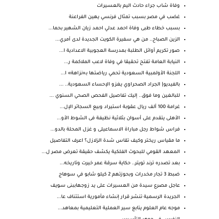
وفاة شاب جراء حادث اليم بالعسيرات
غضب في مصر بسبب تمثال فرنسي يهين الفراعنة
بسبب خطاء طبى وفاة احمد عدلي احمد زيان الشهير بحما...
الزين الصباح.. من هي سفيرة الكويت الجديدة لدى أمري...
صور تكريم أوائل الطلبة بمدرسة العجوبية الاعدادية ا...
النيابة العامة تفتح تحقيقا في وفاة لاعب الملاكمة ر...
اللجنة الأولمبية السعودية تحمي رياضتها بـ«نزاهة» ا...
بالفيديو| الجراد الصحراوي يغزو الإحساء السعودية.. ...
للبالغين وما فوق.. إليك تفاصيل الفحص الصحي السنوي ...
غرامة 100 ألف ريال عقوبة استيراد وبيع السجائر الإل...
الأهلى يتقدم على أسوان بثلاثية نظيفة فى الشوط الأو...
فراس شواط رجل مباراة الاسماعيلى و غزل المحلة بالدو...
ما مقياس ريختر وكيف تقاس شدة الزلازل؟ اعرف التفاصيل
المعهد القومي للبحوث الفلكية يكشف حقيقة تعرض مصر ل...
بعد تصدره ترند تويتر.. حكاية سرقة عمر خيرت وتاريخه...
ضبط 3 تجار مخدرات وبحوزتهم 2 كيلو شابو في سوهاج
عاجل مصرع سيدة من العسيرات على يد زوجهاببنى سويف
الجريدة الرسمية تنشر قرار إنشاء مأمورية استئناف عا...
موجه عام العلوم يتابع سير العملية التعليمية بمعاهد...