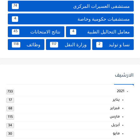
مستشفى العسيرات المركزى
74
مستشفيات حكومية وخاصة
4
معامل التحاليل الطبية
نتائج الامتحانات
45
4
نسا و توليد
وزارة النقل
وظائف
118
117
2
الارشيف
2021
733
يناير
17
فبراير
68
مارس
115
أبريل
34
مايو
30