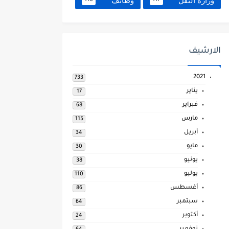
وزارة النقل
وظائف
118
117
الارشيف
2021
733
يناير
17
فبراير
68
مارس
115
أبريل
34
مايو
30
يونيو
38
يوليو
110
أغسطس
86
سبتمبر
64
أكتوبر
24