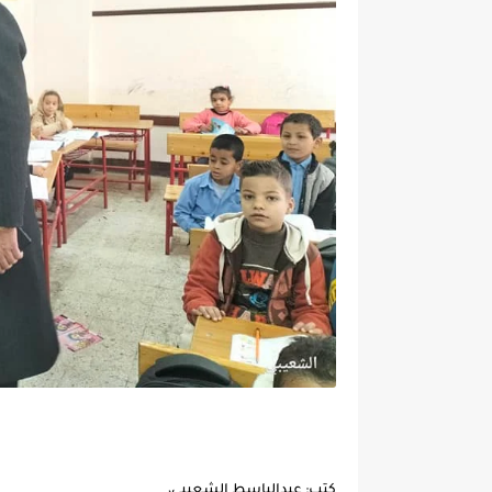
كتب: عبدالباسط الشعيبي،