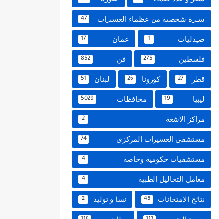
سيرة شخصية من عظماء العسيرات
47
صيدليات
عمان
17
1
فلسطين
فن
852
275
قطر
كورونا
لبنان
51
26
27
ليبيا
محافظات
5029
19
مراكز الاشعة
2
مستشفى العسيرات المركزى
74
مستشفيات حكومية وخاصة
4
معامل التحاليل الطبية
4
نتائج الامتحانات
نسا و توليد
2
45