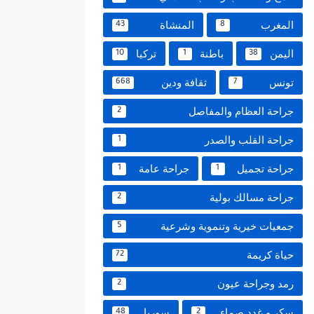
المغرب
المنشاة
43
8
اليمن
باطنة
تركيا
10
1
38
تونس
ثقافة ودين
668
7
جراحة العظام والمفاصل
2
جراحة القلب والصدر
1
جراحة تجميل
جراحة عامة
1
1
جراحة مسالك بولية
2
جمعيات خيرية وتنموية وشرعية
5
حياة كريمة
72
رمد وجراحة عيون
2
سكر و غدد صماء
سوريا
48
2