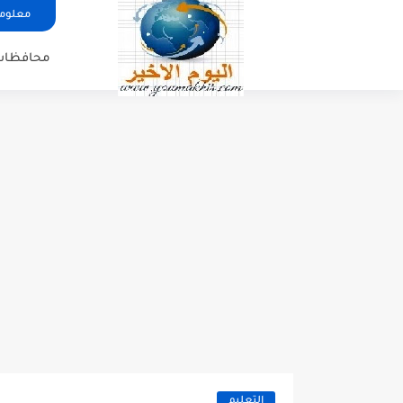
معلوما
محافظات
التعليم