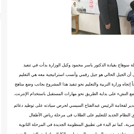
وأضاف «أبوالفضل» أن مديرية التربية والتعليم بمحافظة سوهاج بقيادة الدكتور ياسر محمود وكيل الوزارة بدأت في تنفيذ 
مشروع لتزويد الطلاب بالمهارات المستقبلية مشيراً إلى أن الجيل الحالي هو جيل رقمي وأنسب استراتيجية معه هي التعليم 
الرقمي، ليكونوا قادرين على المنافسة العالمية، موضحاً إتجاه وزارة التربية والتعليم نحو تنفيذ هذا المشروع بجانب وضع مناهج 
ضع النشء على بداية الطريق نحو مهارات المستقبل باستخدام الإنترنت.
هذا وقد وجه مدير عام «تعليم المنشاه» تحية إعزاز وتقدير لفخامة الرئيس عبدالفتاح السيسي لحرص سيادته على توطيد دعائم 
المنظومة التعليمية بجمهورية مصر العربية وذلك بتطبيق النظام الجديد للتعليم على الطلاب فى مرحلة رياض الأطفال 
والصفوف الأولى، بشكل يساهم فى بناء الشخصية المصرية، كما تم البدء فى تطبيق المنظومة الجديدة فى المرحلة الثانوية 
والتى تعتمد على التابلت كوسيلة للتعلم من خلال مصادر مختلفة وتجهيز المدارس بالسيفرات والكابلات لتطبيق التقييم الجديد 