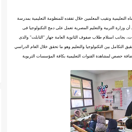
أكد الأستاذ محمد أبو الفضل علي مدير عام إدارة المنشاه التعليمية ونقيب المعلمين خلال تفقده للمنظومة التعليمية بمدرسة 
أولاد جبارة للتعليم الأساسي بقطاع العسيرات التعليمي أن وزارة التربية والتعليم المصرية تعمل على دمج التكنولوجيا فى 
نصات، بجانب استلام طلاب صفوف 
الثانوية العامة جهاز "التابلت" والذى 
يتم من خلاله الامتحانات إلكترونية،مشيراً إلي أهمية تحقيق التكامل بين التكنولوجيا والتعليم وهو ما تحقق خلال العام الدراسي 
الحالي بدمج التكنولوجيا في اليوم الدراسي من خلال إضافة حصص لمشاهدة القنوات التعليمية بكافة المؤسسات التربوية 