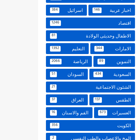
اخبار عربية
اسرائيل
384
146
اقتصاد
1246
الاطفال وحديثى الولادة
81
الامارات
التعليم
1392
344
التموين
الرياضة
2066
89
السعودية
السودان
51
434
الشئون الاجتماعية
21
الطقس
العراق
37
137
العسيرات
الفم والاسنان
16
673
الكويت
356
المخ والاعصاب والطب النفسي
2