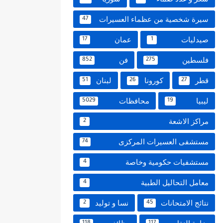
سيرة شخصية من عظماء العسيرات
47
صيدليات
عمان
17
1
فلسطين
فن
852
275
قطر
كورونا
لبنان
51
26
27
ليبيا
محافظات
5029
19
مراكز الاشعة
2
مستشفى العسيرات المركزى
74
مستشفيات حكومية وخاصة
4
معامل التحاليل الطبية
4
نتائج الامتحانات
نسا و توليد
2
45