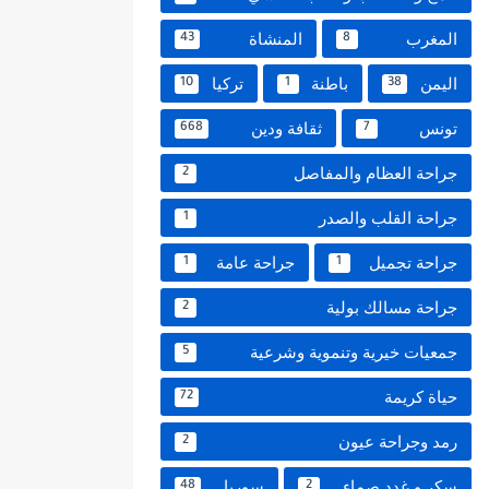
المغرب
المنشاة
43
8
اليمن
باطنة
تركيا
10
1
38
تونس
ثقافة ودين
668
7
جراحة العظام والمفاصل
2
جراحة القلب والصدر
1
جراحة تجميل
جراحة عامة
1
1
جراحة مسالك بولية
2
جمعيات خيرية وتنموية وشرعية
5
حياة كريمة
72
رمد وجراحة عيون
2
سكر و غدد صماء
سوريا
48
2