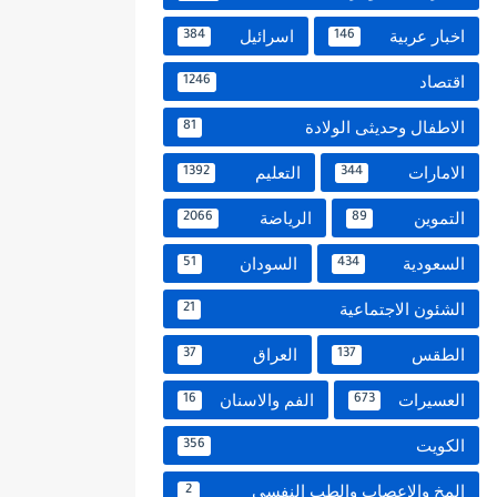
اخبار عربية
اسرائيل
384
146
اقتصاد
1246
الاطفال وحديثى الولادة
81
الامارات
التعليم
1392
344
التموين
الرياضة
2066
89
السعودية
السودان
51
434
الشئون الاجتماعية
21
الطقس
العراق
37
137
العسيرات
الفم والاسنان
16
673
الكويت
356
المخ والاعصاب والطب النفسي
2