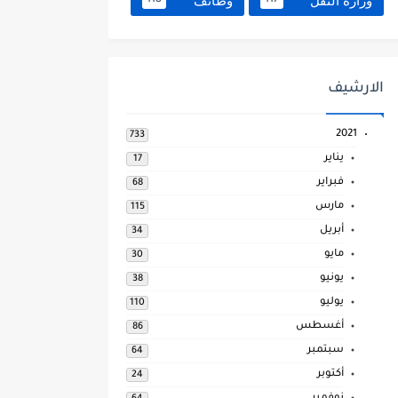
وزارة النقل
وظائف
118
117
الارشيف
2021
733
يناير
17
فبراير
68
مارس
115
أبريل
34
مايو
30
يونيو
38
يوليو
110
أغسطس
86
سبتمبر
64
أكتوبر
24