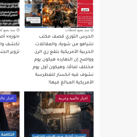
منذ بضع لحظات
منذ بضع ل
الحرس الثوري قصف مكتب
«نوره» أص
نتنياهو من شوية، والمقاتلات
تكشف واقع
الحربية الأمريكية بتقع زي الرز،
تزوير الجن
وواضح إن النهارده هيكون يوم
مختلف تمامًا، وهيكون أول يوم
نشوف فيه انكسار للغطرسة
الأمريكية المبالغ فيها!
اخبار عالمية وعربية
اخبار عال