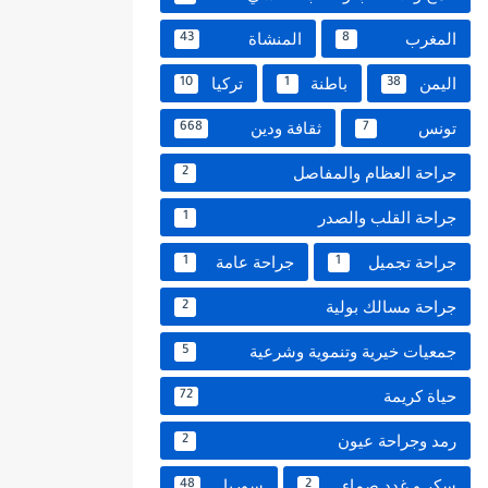
المغرب
المنشاة
43
8
اليمن
باطنة
تركيا
10
1
38
تونس
ثقافة ودين
668
7
جراحة العظام والمفاصل
2
جراحة القلب والصدر
1
جراحة تجميل
جراحة عامة
1
1
جراحة مسالك بولية
2
جمعيات خيرية وتنموية وشرعية
5
حياة كريمة
72
رمد وجراحة عيون
2
سكر و غدد صماء
سوريا
48
2