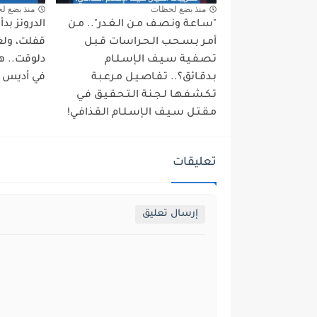
منذ بضع لحظات
منذ بضع ل
"سـاعـة ونـصـف مـن الـغـدر".. مـن
الدرونز بد
أمـر بـسـحـب الـحـراسات قـبـل
قفلت، ولغة
تـصـفـيـة سـيـف الـإسـلـام
دلوقت.. ه
بـدقـائق؟.. تـفـاصـيـل مـرعـبـة
في أديس أب
تـكـشـفـهـا لـجـنـة الـتـحـقـيـق فـي
مـقـتـل سـيـف الـإسـلـام الـقـذافـي!
تعليقات
إرسال تعليق