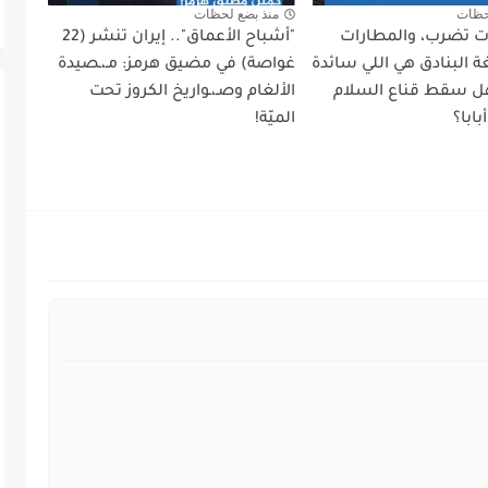
حظات
منذ بضع لحظات
أت تضرب، والمطارات
"أشباح الأعماق".. إيران تنشر (22
 البنادق هي اللي سائدة
غواصة) في مضيق هرمز: مـ،ـصيدة
ل سقط قناع السلام
الألغام وصـ،ـواريخ الكروز تحت
ابا؟
الميّة!