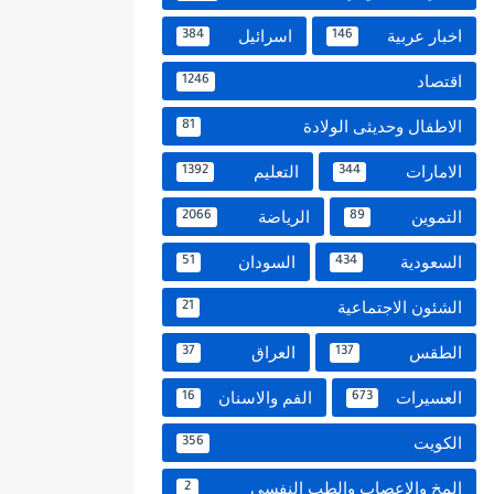
اخبار عربية
اسرائيل
384
146
اقتصاد
1246
الاطفال وحديثى الولادة
81
الامارات
التعليم
1392
344
التموين
الرياضة
2066
89
السعودية
السودان
51
434
الشئون الاجتماعية
21
الطقس
العراق
37
137
العسيرات
الفم والاسنان
16
673
الكويت
356
المخ والاعصاب والطب النفسي
2