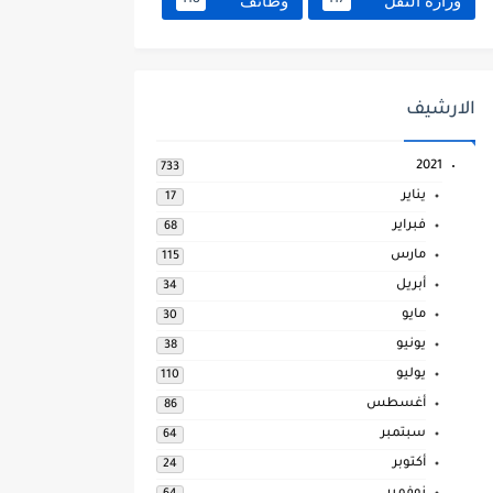
وزارة النقل
وظائف
118
117
الارشيف
2021
733
يناير
17
فبراير
68
مارس
115
أبريل
34
مايو
30
يونيو
38
يوليو
110
أغسطس
86
سبتمبر
64
أكتوبر
24