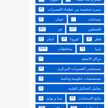
سيرة شخصية من عظماء العسيرات
47
صيدليات
عمان
17
1
فلسطين
فن
852
275
قطر
كورونا
لبنان
51
26
27
ليبيا
محافظات
5029
19
مراكز الاشعة
2
مستشفى العسيرات المركزى
74
مستشفيات حكومية وخاصة
4
معامل التحاليل الطبية
4
نتائج الامتحانات
نسا و توليد
2
45